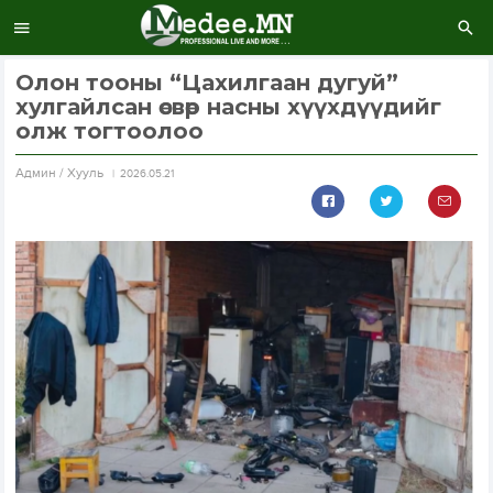
Олон тооны “Цахилгаан дугуй”
хулгайлсан өсвөр насны хүүхдүүдийг
олж тогтоолоо
Aдмин / Хууль
2026.05.21