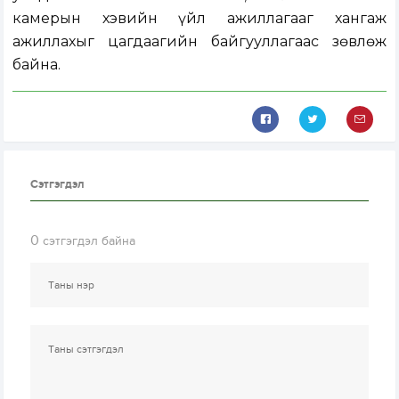
камерын хэвийн үйл ажиллагааг хангаж
ажиллахыг цагдаагийн байгууллагаас зөвлөж
байна.
Сэтгэгдэл
0
сэтгэгдэл байна