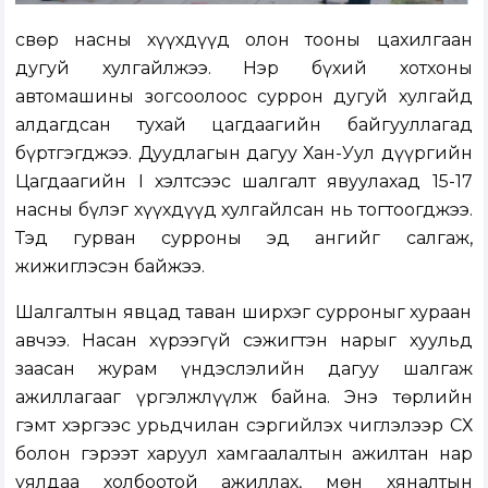
Өсвөр насны хүүхдүүд олон тооны цахилгаан
дугуй хулгайлжээ. Нэр бүхий хотхоны
автомашины зогсоолоос суррон дугуй хулгайд
алдагдсан тухай цагдаагийн байгууллагад
бүртгэгджээ. Дуудлагын дагуу Хан-Уул дүүргийн
Цагдаагийн I хэлтсээс шалгалт явуулахад 15-17
насны бүлэг хүүхдүүд хулгайлсан нь тогтоогджээ.
Тэд гурван сурроны эд ангийг салгаж,
жижиглэсэн байжээ.
Шалгалтын явцад таван ширхэг сурроныг хураан
авчээ. Насан хүрээгүй сэжигтэн нарыг хуульд
заасан журам үндэслэлийн дагуу шалгаж
ажиллагааг үргэлжлүүлж байна. Энэ төрлийн
гэмт хэргээс урьдчилан сэргийлэх чиглэлээр СӨХ
болон гэрээт харуул хамгаалалтын ажилтан нар
уялдаа холбоотой ажиллах, мөн хяналтын