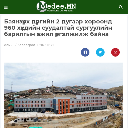
Баянзүрх дүүргийн 2 дугаар хороонд
960 хүүхдийн суудалтай сургуулийн
барилгын ажил үргэлжилж байна
Aдмин / Боловсрол
2026.05.21