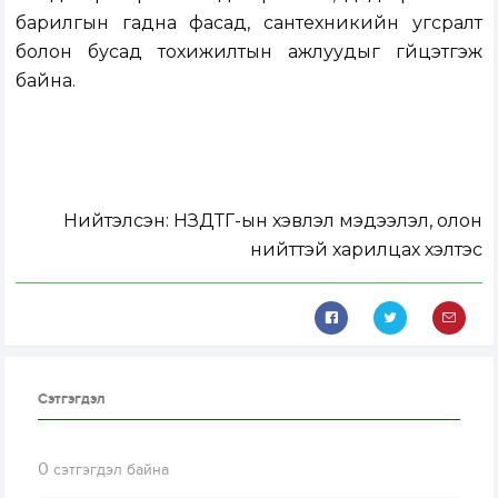
барилгын гадна фасад, сантехникийн угсралт
болон бусад тохижилтын ажлуудыг гүйцэтгэж
байна.
Нийтэлсэн:
НЗДТГ-ын хэвлэл мэдээлэл, олон
нийттэй харилцах хэлтэс
Сэтгэгдэл
0
сэтгэгдэл байна