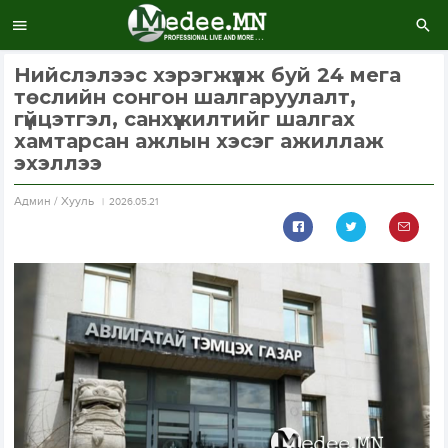
Нийслэлээс хэрэгжүүлж буй 24 мега
төслийн сонгон шалгаруулалт,
гүйцэтгэл, санхүүжилтийг шалгах
хамтарсан ажлын хэсэг ажиллаж
эхэллээ
Aдмин / Хууль
2026.05.21