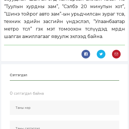
“Туулын хурдны зам”, “Сэлбэ 20 минутын хот”,
“Шинэ тойрог авто зам”-ын урьдчилсан зураг төсөв,
техник эдийн засгийн үндэслэл, “Улаанбаатар
метро төсөл” гэх мэт томоохон төслүүдэд мөрдөн
шалгах ажиллагааг явуулж эхлээд байна.
Сэтгэгдэл
0
сэтгэгдэл байна