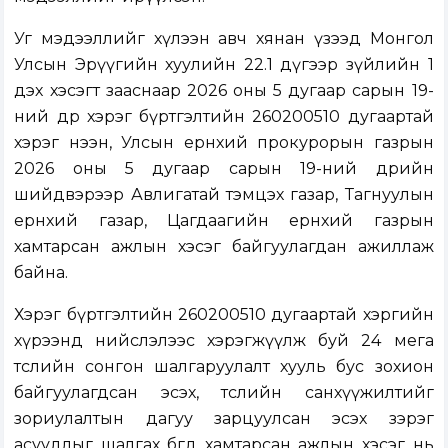
Уг мэдээллийг хүлээн авч хянан үзээд Монгол
Улсын Эрүүгийн хуулийн 22.1 дүгээр зүйлийн 1
дэх хэсэгт зааснаар 2026 оны 5 дугаар сарын 19-
ний өдөр хэрэг бүртгэлтийн 260200510 дугаартай
хэрэг нээн, Улсын ерөнхий прокурорын газрын
2026 оны 5 дугаар сарын 19-ний өдрийн
шийдвэрээр Авлигатай тэмцэх газар, Тагнуулын
ерөнхий газар, Цагдаагийн ерөнхий газрын
хамтарсан ажлын хэсэг байгуулагдан ажиллаж
байна.
Хэрэг бүртгэлтийн 260200510 дугаартай хэргийн
хүрээнд нийслэлээс хэрэгжүүлж буй 24 мега
төслийн сонгон шалгаруулалт хууль бус зохион
байгуулагдсан эсэх, төслийн санхүүжилтийг
зориулалтын дагуу зарцуулсан эсэх зэрэг
асуудлыг шалгах бөгөөд хамтарсан ажлын хэсэг нь