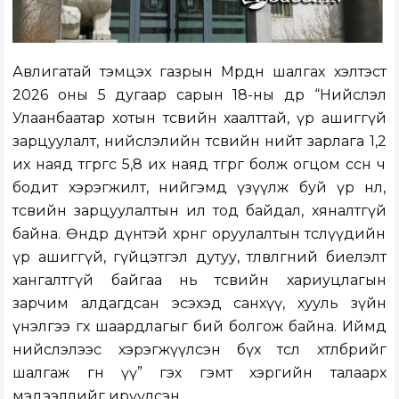
Авлигатай тэмцэх газрын Мөрдөн шалгах хэлтэст
2026 оны 5 дугаар сарын 18-ны өдөр “Нийслэл
Улаанбаатар хотын төсвийн хаалттай, үр ашиггүй
зарцуулалт, нийслэлийн төсвийн нийт зарлага 1,2
их наяд төгрөгөөс 5,8 их наяд төгрөг болж огцом өссөн ч
бодит хэрэгжилт, нийгэмд үзүүлж буй үр нөлөө,
төсвийн зарцуулалтын ил тод байдал, хяналтгүй
байна. Өндөр дүнтэй хөрөнгө оруулалтын төслүүдийн
үр ашиггүй, гүйцэтгэл дутуу, төлөвлөгөөний биелэлт
хангалтгүй байгаа нь төсвийн хариуцлагын
зарчим алдагдсан эсэхэд санхүү, хууль зүйн
үнэлгээ өгөх шаардлагыг бий болгож байна. Иймд
нийслэлээс хэрэгжүүлсэн бүх төсөл хөтөлбөрийг
шалгаж өгнө үү” гэх гэмт хэргийн талаарх
мэдээллийг ирүүлсэн.