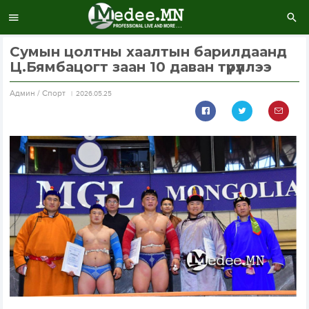
Сумын цолтны хаалтын барилдаанд
Ц.Бямбацогт заан 10 даван түрүүллээ
Aдмин / Спорт
2026.05.25