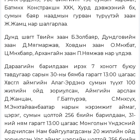
Батмөнх Констракшн ХХК, Хурд дэвжээний бөх,
сумын баяр наадмын гурван түрүүтэй заан
Ж.Жамц нар шалгарлаа.
Дунд шөвөгт Төвийн заан Б.Золбаяр, Дундговийн
заан Д.Мягмаржав, Ховдын заан О.Мөнхбат,
Ц.Мөнхбаяр, Архангайн заан П.Нямжав нар үлдэв.
Дараагийн барилдаан ирэх 7 хоногт буюу
тавдугаар сарын 30-ны бямба гарагт 13:00 цагаас
Хөвсгөл аймгийн Алаг-Эрдэнэ сумын түүхт 100
жилийн ойд зориулсан, Аймгийн арслан
Д.Жанцан, Г.Батпүрэв, С.Мөнхсүх,
М.Энхтайванбаатар нарын нэрэмжит аймаг,
цэрэг, сумын цолтой 256 бөхийн барилдаан, 31-
ний ням гарагт 13:00 цагаас Монголын Үндэсний
Ардчилсан Нам байгуулагдсаны 20 жилийн ойд
зориулсан Улс аймаг цэргийн цолтой 256 бөхийн