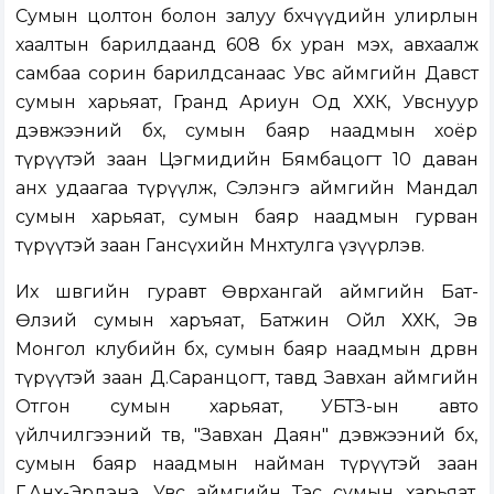
Сумын цолтон болон залуу бөхчүүдийн улирлын
хаалтын барилдаанд 608 бөх уран мэх, авхаалж
самбаа сорин барилдсанаас Увс аймгийн Давст
сумын харьяат, Гранд Ариун Од ХХК, Увснуур
дэвжээний бөх, сумын баяр наадмын хоёр
түрүүтэй заан Цэгмидийн Бямбацогт 10 даван
анх удаагаа түрүүлж, Сэлэнгэ аймгийн Мандал
сумын харьяат, сумын баяр наадмын гурван
түрүүтэй заан Гансүхийн Мөнхтулга үзүүрлэв.
Их шөвгийн гуравт Өвөрхангай аймгийн Бат-
Өлзий сумын харъяат, Батжин Ойл ХХК, Эв
Монгол клубийн бөх, сумын баяр наадмын дөрвөн
түрүүтэй заан Д.Саранцогт, тавд Завхан аймгийн
Отгон сумын харьяат, УБТЗ-ын авто
үйлчилгээний төв, "Завхан Даян" дэвжээний бөх,
сумын баяр наадмын найман түрүүтэй заан
Г.Анх-Эрдэнэ, Увс аймгийн Тэс сумын харьяат,