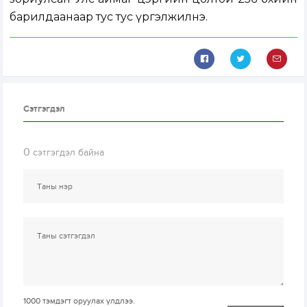
барилдаанаар тус тус үргэлжилнэ.
Сэтгэгдэл
0
сэтгэгдэл байна
1000
тэмдэгт оруулах үлдлээ.