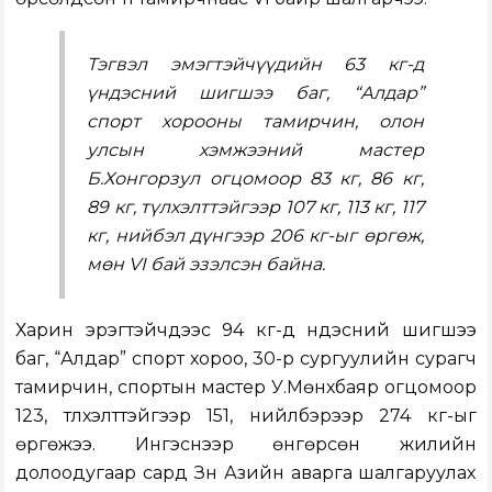
Тэгвэл эмэгтэйчүүдийн 63 кг-д
үндэсний шигшээ баг, “Алдар”
спорт хорооны тамирчин, олон
улсын хэмжээний мастер
Б.Хонгорзул огцомоор 83 кг, 86 кг,
89 кг, түлхэлттэйгээр 107 кг, 113 кг, 117
кг, нийбэл дүнгээр 206 кг-ыг өргөж,
мөн VI бай эзэлсэн байна.
Харин эрэгтэйчүүдээс 94 кг-д үндэсний шигшээ
баг, “Алдар” спорт хороо, 30-р сургуулийн сурагч
тамирчин, спортын мастер У.Мөнхбаяр огцомоор
123, түлхэлттэйгээр 151, нийлбэрээр 274 кг-ыг
өргөжээ. Ингэснээр өнгөрсөн жилийн
долоодугаар сард Зүүн Азийн аварга шалгаруулах