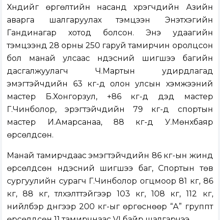
Хүндийг өргөлтийн насанд хүрэгчдийн Азийн
аварга шалгаруулах тэмцээн Энэтхэгийн
Гандинагар хотод болсон. Энэ удаагийн
тэмцээнд 28 орны 250 гаруй тамирчин оролцсон
бол манай улсаас үндэсний шигшээ багийн
дасгалжуулагч Ч.Мартын удирдлагад
эмэгтэйчүүдийн 63 кг-д олон улсын хэмжээний
мастер Б.Хонгорзул, +86 кг-д дэд мастер
Г.Чинболор, эрэгтэйчүүдийн 79 кг-д спортын
мастер И.Амарсанаа, 88 кг-д У.Мөнхбаяр
өрсөлдсөн.
Манай тамирчдаас эмэгтэйчүүдийн 86 кг-ын жинд
өрсөлдсөн үндэсний шигшээ баг, Спортын төв
сургуулийн сурагч Г.Чинболор огцмоор 81 кг, 86
кг, 88 кг, түлхэлттэйгээр 103 кг, 108 кг, 112 кг,
нийлбэр дүнгээр 200 кг-ыг өргөснөөр “А” группт
өрсөлдсөн 11 тамирчнаас VI байр шалгарчээ.