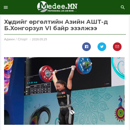
Хүндийг өргөлтийн Азийн АШТ-д
Б.Хонгорзул VI байр эзэлжээ
Aдмин / Спорт
2026.05.25