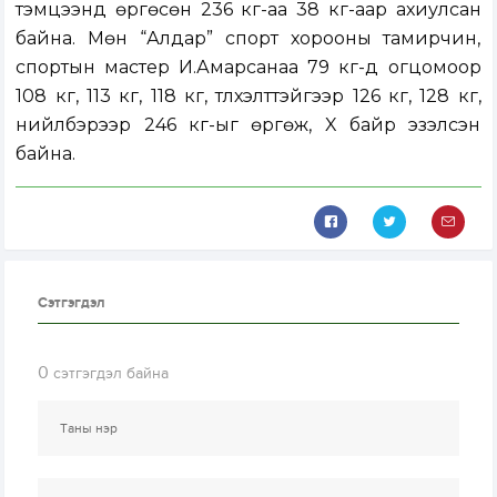
тэмцээнд өргөсөн 236 кг-аа 38 кг-аар ахиулсан
байна. Мөн “Алдар” спорт хорооны тамирчин,
спортын мастер И.Амарсанаа 79 кг-д огцомоор
108 кг, 113 кг, 118 кг, түлхэлттэйгээр 126 кг, 128 кг,
нийлбэрээр 246 кг-ыг өргөж, X байр эзэлсэн
байна.
Сэтгэгдэл
0
сэтгэгдэл байна