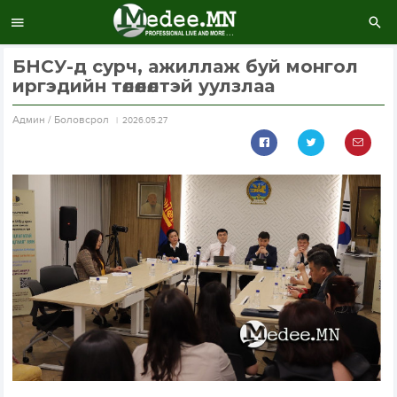
БНСУ-д сурч, ажиллаж буй монгол
иргэдийн төлөөлөлтэй уулзлаа
Aдмин / Боловсрол
2026.05.27