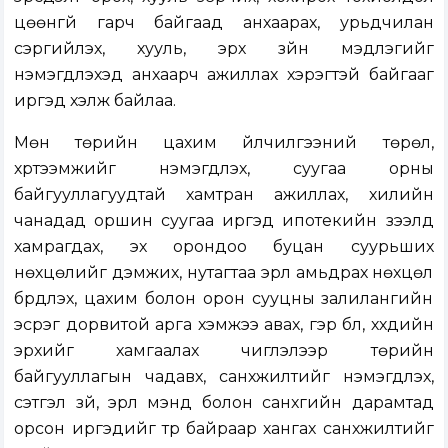
цөөнгүй гарч байгаад анхаарах, урьдчилан
сэргийлэх, хууль, эрх зүйн мэдлэгийг
нэмэгдүүлэхэд анхаарч ажиллах хэрэгтэй байгааг
иргэд хэлж байлаа.
Мөн төрийн цахим үйлчилгээний төрөл,
хүртээмжийг нэмэгдүүлэх, суугаа орны
байгууллагуудтай хамтран ажиллах, хилийн
чанадад оршин суугаа иргэд ипотекийн зээлд
хамрагдах, эх орондоо буцан суурьших
нөхцөлийг дэмжих, нутагтаа эрүүл амьдрах нөхцөл
бүрдүүлэх, цахим болон орон сууцны залилангийн
эсрэг дорвитой арга хэмжээ авах, гэр бүл, хүүхдийн
эрхийг хамгаалах чиглэлээр төрийн
байгууллагын чадавх, санхүүжилтийг нэмэгдүүлэх,
сэтгэл зүй, эрүүл мэнд болон санхүүгийн дарамтад
орсон иргэдийг түр байраар хангах санхүүжилтийг