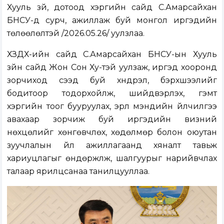
Хууль зүй, дотоод хэргийн сайд С.Амарсайхан
БНСУ-д сурч, ажиллаж буй монгол иргэдийн
төлөөлөлтэй /2026.05.26/ уулзлаа.
ХЗДХ-ийн сайд С.Амарсайхан БНСУ-ын Хууль
зүйн сайд Жон Сон Ху-тэй уулзаж, иргэд хооронд
зорчиход үүсээд буй хүндрэл, бэрхшээлийг
бодитоор тодорхойлж, шийдвэрлэх, гэмт
хэргийн тоог бууруулах, эрүүл мэндийн үйлчилгээ
авахаар зорчиж буй иргэдийн визний
нөхцөлийг хөнгөвчлөх, хөдөлмөр болон оюутан
зуучлалын үйл ажиллагаанд хяналт тавьж
хариуцлагыг өндөржүүлж, шалгуурыг нарийвчлах
талаар ярилцсанаа танилцууллаа.