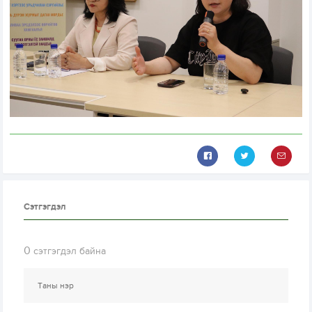
Сэтгэгдэл
0
сэтгэгдэл байна