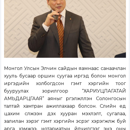
Монгол Улсын Элчин сайдын яамнаас санаачлан
хууль бусаар оршин суугаа иргэд болон монгол
иргэдийн холбогдсон гэмт хэргийн тоог
бууруулах зорилгоор “ХАРИУЦЛАГАТАЙ
АМЬДАРЦГААЯ” аяныг үргэлжлүүлэн Солонгосын
талтай хамтран ажиллахаар болсон. Сүүлийн үед
цахим сүлжээн дэх хууран мэхлэлт, сугалаа,
залилан зэрэг гэмт хэргийн эсрэг хэрэгжүүлж буй
арга хэмжээ, нотариатын үйлчилгээг энэ оны