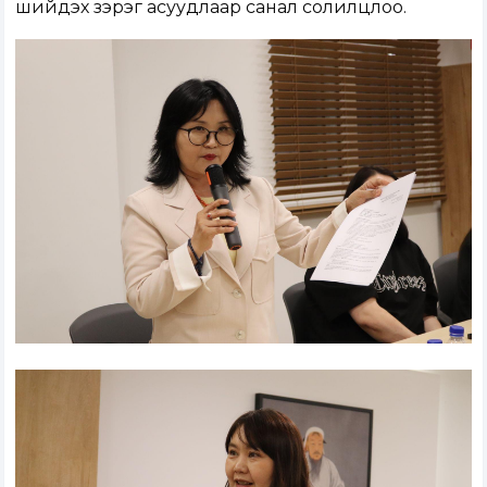
шийдэх зэрэг асуудлаар санал солилцлоо.