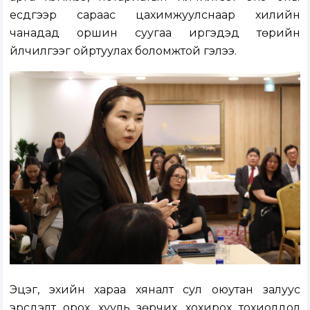
есдүгээр сараас цахимжуулснаар хилийн
чанадад оршин суугаа иргэдэд төрийн
үйлчилгээг ойртуулах боломжтой гэлээ.
Эцэг, эхийн хараа хяналт сул оюутан залуус
эрсдэлт орох, хууль зөрчих, хохирох тохиолдол