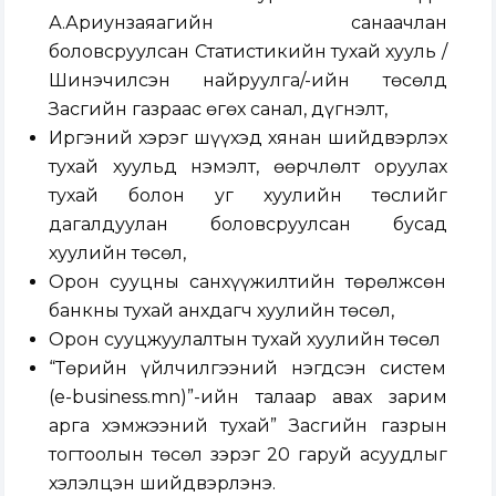
А.Ариунзаяагийн санаачлан
боловсруулсан Статистикийн тухай хууль /
Шинэчилсэн найруулга/-ийн төсөлд
Засгийн газраас өгөх санал, дүгнэлт,
Иргэний хэрэг шүүхэд хянан шийдвэрлэх
тухай хуульд нэмэлт, өөрчлөлт оруулах
тухай болон уг хуулийн төслийг
дагалдуулан боловсруулсан бусад
хуулийн төсөл,
Орон сууцны санхүүжилтийн төрөлжсөн
банкны тухай анхдагч хуулийн төсөл,
Орон сууцжуулалтын тухай хуулийн төсөл
“Төрийн үйлчилгээний нэгдсэн систем
(e-business.mn)”-ийн талаар авах зарим
арга хэмжээний тухай” Засгийн газрын
тогтоолын төсөл зэрэг 20 гаруй асуудлыг
хэлэлцэн шийдвэрлэнэ.