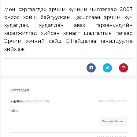
Мөн сэргээгдэх эрчим хүчний чиглэлээр 2007
оноос хойш байгуулсан цахилгаан эрчим хүч
худалдах, худалдан авах гэрээнүүдийн
хэрэгжилтэд хийсэн хяналт шалгалтын талаар
Эрчим хүчний сайд Б.Найдалаа танилцуулга
хийх аж.
Сэтгэгдэл
xsjyBldb
2026-06-05 00:13:11
[88.208.215.165]
555
Хариулт бичих