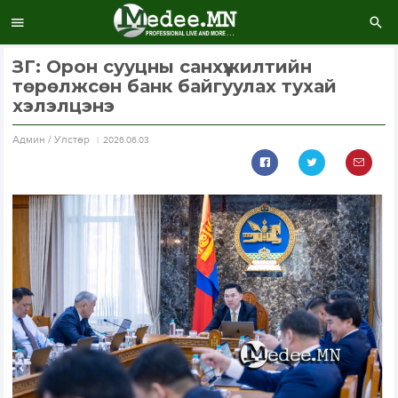
ЗГ: Орон сууцны санхүүжилтийн
төрөлжсөн банк байгуулах тухай
хэлэлцэнэ
Aдмин / Улстөр
2026.06.03