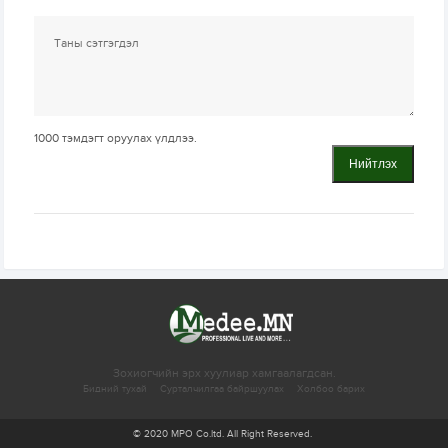
1000
тэмдэгт оруулах үлдлээ.
Нийтлэх
Зохиогчийн эрх хуулиар хамгаалагдсан.
Бидний тухай
Сурталчилгаа байршуулах
Холбоо барих
© 2020 MPO Co.ltd. All Right Reserved.