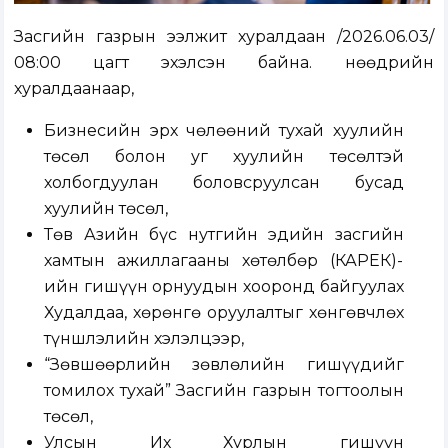
Засгийн газрын ээлжит хуралдаан /2026.06.03/
08:00 цагт эхэлсэн байна. Өнөөдрийн
хуралдаанаар,
Бизнесийн эрх чөлөөний тухай хуулийн
төсөл болон уг хуулийн төсөлтэй
холбогдуулан боловсруулсан бусад
хуулийн төсөл,
Төв Азийн бүс нутгийн эдийн засгийн
хамтын ажиллагааны хөтөлбөр (КАРЕК)-
ийн гишүүн орнуудын хооронд байгуулах
Худалдаа, хөрөнгө оруулалтыг хөнгөвчлөх
түншлэлийн хэлэлцээр,
“Зөвшөөрлийн зөвлөлийн гишүүдийг
томилох тухай” Засгийн газрын тогтоолын
төсөл,
Улсын Их Хурлын гишүүн