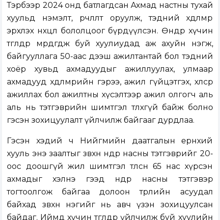
Тэрбээр 2024 онд батлагдсан Ахмад настны тухай
хуульд нэмэлт, өөрчлөлт оруулж, тэдний хөдөлмөр
эрхлэх нөхцөл бололцоог бүрдүүлсэн. Өнөөдөр хүчин
төгөлдөр мөрдөгдөж буй хуулиудад аж ахуйн нэгж,
байгууллага 50-аас дээш ажилтантай бол тэдний
хоёр хувьд ахмадуудыг ажиллуулах, улмаар
ахмадууд хөдөлмөрийн гэрээ, ажил гүйцэтгэх, хөлсөөр
ажиллах бол ажилтны хүсэлтээр ажил олгогч аль
аль нь тэтгэврийн шимтгэл төлөхгүй байж болно
гэсэн зохицуулалт үйлчилж байгааг дурдлаа.
Гэсэн хэдий ч Нийгмийн даатгалын ерөнхий
хууль энэ заалтыг зөвхөн өндөр насны тэтгэврийг 20-
оос доошгүй жил шимтгэл төлсөн 65 нас хүрсэн
ахмадыг хэлнэ гээд өндөр насны тэтгэвэр
тогтоолгож байгаа долоон төрлийн асуудал
байхад зөвхөн нэгийг нь авч үзэн зохицуулсан
байдаг. Иймд хүчин төгөлдөр үйлчилж буй хуулийн