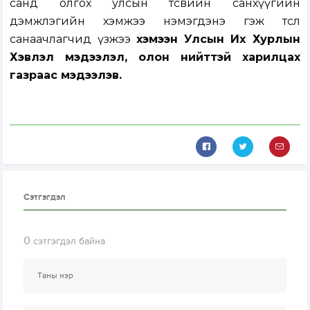
санд олгох улсын төсвийн санхүүгийн
дэмжлэгийн хэмжээ нэмэгдэнэ гэж төсөл
санаачлагчид үзжээ
хэмээн Улсын Их Хурлын
Хэвлэл мэдээлэл, олон нийттэй харилцах
газраас мэдээлэв.
Сэтгэгдэл
0
сэтгэгдэл байна