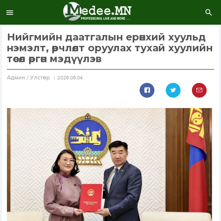
Нийгмийн даатгалын ерөнхий хуульд
нэмэлт, өөрчлөлт оруулах тухай хуулийн
төсөл өргөн мэдүүлэв
Aдмин / Улстөр
2026.06.04