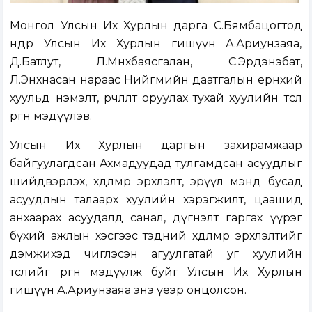
Монгол Улсын Их Хурлын дарга С.Бямбацогтод
өнөөдөр Улсын Их Хурлын гишүүн А.Ариунзаяа,
Д.Батлут, Л.Мөнхбаясгалан, С.Эрдэнэбат,
Л.Энхнасан нараас Нийгмийн даатгалын ерөнхий
хуульд нэмэлт, өөрчлөлт оруулах тухай хуулийн төсөл
өргөн мэдүүлэв.
Улсын Их Хурлын даргын захирамжаар
байгуулагдсан Ахмадуудад тулгамдсан асуудлыг
шийдвэрлэх, хөдөлмөр эрхлэлт, эрүүл мэнд бусад
асуудлын талаарх хуулийн хэрэгжилт, цаашид
анхаарах асуудалд санал, дүгнэлт гаргах үүрэг
бүхий ажлын хэсгээс тэдний хөдөлмөр эрхлэлтийг
дэмжихэд чиглэсэн агуулгатай уг хуулийн
төслийг өргөн мэдүүлж буйг Улсын Их Хурлын
гишүүн А.Ариунзаяа энэ үеэр онцолсон.