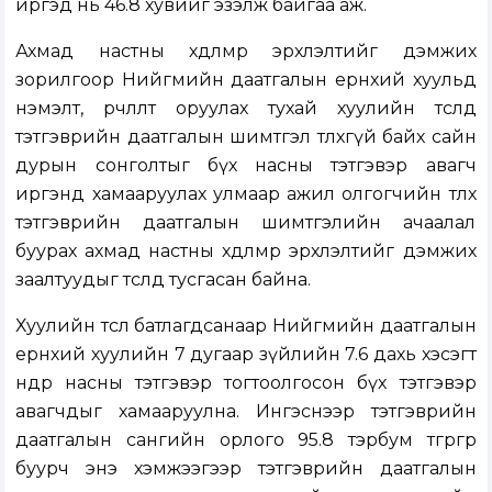
иргэд нь 46.8 хувийг эзэлж байгаа аж.
Ахмад настны хөдөлмөр эрхлэлтийг дэмжих
зорилгоор Нийгмийн даатгалын ерөнхий хуульд
нэмэлт, өөрчлөлт оруулах тухай хуулийн төсөлд
тэтгэврийн даатгалын шимтгэл төлөхгүй байх сайн
дурын сонголтыг бүх насны тэтгэвэр авагч
иргэнд хамааруулах улмаар ажил олгогчийн төлөх
тэтгэврийн даатгалын шимтгэлийн ачаалал
буурах ахмад настны хөдөлмөр эрхлэлтийг дэмжих
заалтуудыг төсөлд тусгасан байна.
Хуулийн төсөл батлагдсанаар Нийгмийн даатгалын
ерөнхий хуулийн 7 дугаар зүйлийн 7.6 дахь хэсэгт
өндөр насны тэтгэвэр тогтоолгосон бүх тэтгэвэр
авагчдыг хамааруулна. Ингэснээр тэтгэврийн
даатгалын сангийн орлого 95.8 тэрбум төгрөгөөр
буурч энэ хэмжээгээр тэтгэврийн даатгалын