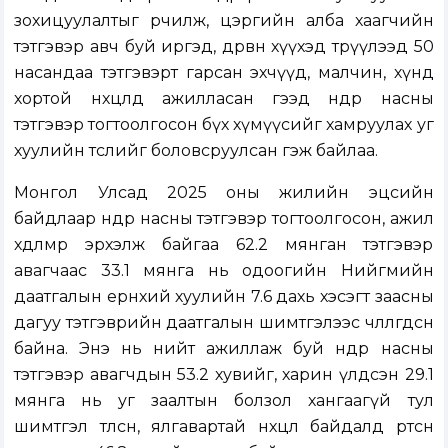
зохицуулалтыг өөрчилж, цэргийн алба хаагчийн
тэтгэвэр авч буй иргэд, дөрвөн хүүхэд төрүүлээд 50
насандаа тэтгэвэрт гарсан эхчүүд, малчин, хүнд
хортой нөхцөлд ажилласан гээд өндөр насны
тэтгэвэр тогтоолгосон бүх хүмүүсийг хамруулах уг
хуулийн төслийг боловсруулсан гэж байлаа.
Монгол Улсад 2025 оны жилийн эцсийн
байдлаар өндөр насны тэтгэвэр тогтоолгосон, ажил
хөдөлмөр эрхэлж байгаа 62.2 мянган тэтгэвэр
авагчаас 33.1 мянга нь одоогийн Нийгмийн
даатгалын ерөнхий хуулийн 7.6 дахь хэсэгт заасны
дагуу тэтгэврийн даатгалын шимтгэлээс чөлөөлөгдсөн
байна. Энэ нь нийт ажиллаж буй өндөр насны
тэтгэвэр авагчдын 53.2 хувийг, харин үлдсэн 29.1
мянга нь уг заалтын болзол хангаагүй тул
шимтгэл төлсөн, ялгавартай нөхцөл байдалд өртсөн