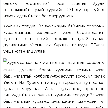
олгохыг хориглоно.” гэсэн заалтыг Хууль
тогтоомжийн тухай хуулийн 27
1
дүгээр зүйлд
нэмэх хуулийн төсөл боловсруулжээ.
Хуулийн төслүүдийг
Хууль зүйн байнгын хорооны
хуралдаанаар
хэлэлцэж, үзэл баримтлалын
хүрээнд хэлэлцэхийг дэмжсэн тухай санал
дүгнэлтийг Улсын Их Хурлын гишүүн Б.Тулга
уншиж танилцуулав.
Хууль санаачлагчийн илтгэл, Байнгын хорооны
санал дүгнэлт болон хуулийн төслийн үзэл
баримтлалтай холбогдуулж асуулт асуух, үг хэлэх
Улсын Их Хурлын гишүүн гараагүй тул санал
хураалт явууллаа. Санал хураалтад оролцсон
гишүүдийн 67.0 хувь нь хуулийн төслүүдийг үзэл
баримтлалын хүрээнд хэлэлцэхийг дэмжсэн тул
анхны хэлэлцүүлэгт бэлтгүүлэхээр Хууль зүйн