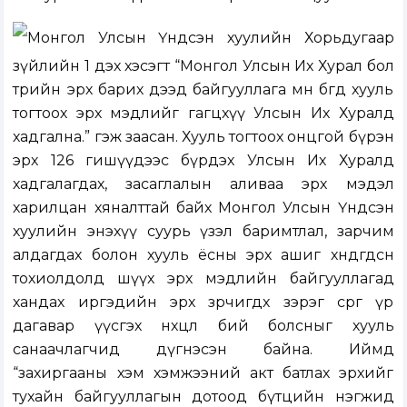
Монгол Улсын Үндсэн хуулийн Хорьдугаар
зүйлийн 1 дэх хэсэгт “Монгол Улсын Их Хурал бол
төрийн эрх барих дээд байгууллага мөн бөгөөд хууль
тогтоох эрх мэдлийг гагцхүү Улсын Их Хуралд
хадгална.” гэж заасан. Хууль тогтоох онцгой бүрэн
эрх 126 гишүүдээс бүрдэх Улсын Их Хуралд
хадгалагдах, засаглалын аливаа эрх мэдэл
харилцан хяналттай байх Монгол Улсын Үндсэн
хуулийн энэхүү суурь үзэл баримтлал, зарчим
алдагдах болон хууль ёсны эрх ашиг хөндөгдсөн
тохиолдолд шүүх эрх мэдлийн байгууллагад
хандах иргэдийн эрх зөрчигдөх зэрэг сөрөг үр
дагавар үүсгэх нөхцөл бий болсныг хууль
санаачлагчид дүгнэсэн байна. Иймд
“захиргааны хэм хэмжээний акт батлах эрхийг
тухайн байгууллагын дотоод бүтцийн нэгжид