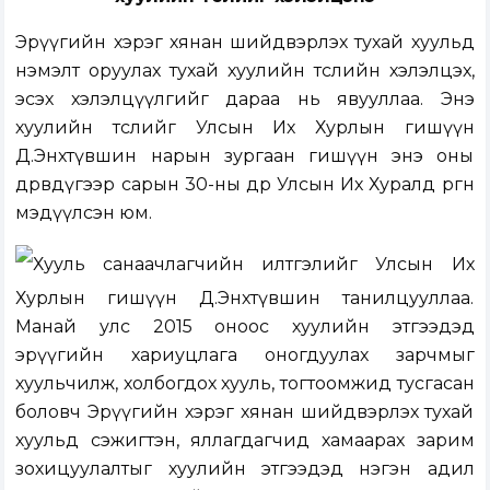
Эрүүгийн хэрэг хянан шийдвэрлэх тухай хуульд
нэмэлт оруулах тухай хуулийн төслийн
хэлэлцэх,
эсэх хэлэлцүүлгийг дараа нь явууллаа. Энэ
хуулийн төслийг Улсын Их Хурлын гишүүн
Д.Энхтүвшин нарын зургаан гишүүн энэ оны
дөрөвдүгээр сарын 30-ны өдөр Улсын Их Хуралд
өргөн
мэдүүлсэн
юм.
Хууль санаачлагчийн илтгэлийг Улсын Их
Хурлын гишүүн Д.Энхтүвшин танилцууллаа.
Манай улс 2015 оноос хуулийн этгээдэд
эрүүгийн хариуцлага оногдуулах зарчмыг
хуульчилж, холбогдох хууль, тогтоомжид тусгасан
боловч Эрүүгийн хэрэг хянан шийдвэрлэх тухай
хуульд сэжигтэн, яллагдагчид хамаарах зарим
зохицуулалтыг хуулийн этгээдэд нэгэн адил