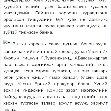
шийдвэрлэх тухай хуульд нэмэлт оруулах тухай
хуулийн төслийг үзэл баримтлалын хүрээнд
хэлэлцэхийг
Байнгын хорооны хуралдаанд
оролцсон гишүүдийн 66.7 хувь нь дэмжиж,
чуулганы нэгдсэн хуралдаанаар хэлэлцүүэх нь
зүйтэй гэж үзсэн байна.
Байнгын хорооны санал дүгнэлт болон хууль
санаачлагчийн илтгэлтэй холбогдуулан Улсын Их
Хурлын гишүүн Г.Лувсанжамц, Х.Баасанжаргал
нар таслан сэргийлэх арга хэмжээний нөхцөл,
хугацааг төсөлд хэрхэн тусгасан, мөн энэ талаарх
олон улсын жишиг ямар байдаг, Улсын Дээд
шүүх, Улсын Ерөнхий прокурор болон Хүний
эрхийн Үндэсний Комисс зэрэг мэргэжлийн
байгууллагуудаас авсан санал, тэдгээрийг төсөлд
хэрхэн тусгасан талаар асуулт асууж, хариулт
авлаа.