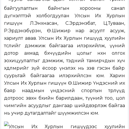
байгуулалтын байнгын хорооны санал
дүгнэлттэй холбогдуулан Улсын Их Хурлын
гишүүн Л.Энхнасан, С.Эрдэнэбат, Ц.Туваан,
Р.Эрдэнэбүрэн, Ө.Шижир нар асуулт асууж,
хариулт авав. Улсын Их Хурлын гишүүд хуулийн
төслийг дэмжиж байгаагаа илэрхийлж, үүний
дотор ахмад бөхчүүдийн цолыг нөхөн олгох
зохицуулалтыг дэмжиж, тэдний тамирчдын хүч
хөдөлмөрийг зүй ёсоор үнэлэх нь зэв гэсэн байр
суурьтай байгаагаа илэрхийлсэн юм. Харин
Улсын Их Хурлын гишүүн Ө.Шижир Үндэсний их
баяр наадмын үндэсний спортын төрлүүд
дотроос зөвхөн бөхийн барилдаан, түүний тоо, цол
чимгийн асуудлыг дангаар шийдвэрлэж байгаа
нь учир дутагдалтайг шүүмжилсэн юм.
Улсын Их Хурлын гишүүдээс хуулийн