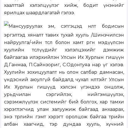
хаалттай хэлэлцүүлэг хийж, бодит үнэнийг
ярилцах шаардлагатай гэлээ.
Мансууруулах эм, сэтгэцэд нөлөөт бодисын
эргэлтэд хяналт тавих тухай хууль /Шинэчилсэн
найруулга/-ийн төсөл болон хамт өргөн мэдүүлсэн
хуулийн төслүүдийг хэлэлцэхийг дэмжиж
байгаагаа илэрхийлэн Улсын Их Хурлын гишүүн
Д.Ганмаа, П.Сайнзориг, С.Одонтуяа нар үг хэлэв.
Хуулийн зохицуулалт нь олон салбар дамнасан,
үндэсний аюулгүй байдалд чухал нөлөөтэйг Улсын
Их Хурлын гишүүд хэлсэн үгэндээ онцолж,
урьдчилан сэргийлэх, нийгэмшүүлэх,
сэрэмжлүүлэх системийг бий болгох, хар тамхи
хэрэглэгчид улам залуужиж байгаад анхаарах,
энэ төрлийн гэмт хэрэгт оролцож байгаа төрийн
албан хаагчид, тэр дундаа хууль, хүчний