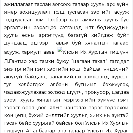
ажиллагааг таслан зогсоох талаар хууль, эрх зүйн
ямар зохицуулалт төсөлд тусгасан зэргийг асууж
тодруулсан юм. Тэрбээр хар тамхины хууль бус
эргэлтийн зэрэгцээ сэтгэцэд нөлөөт бодисуудын
хууль ёсны эргэлтүүд багагүй хийгдэж буйг
дундаад, эдгээрт тавьж буй хяналтын талаар
асууж, хариулт авав.
Улсын Их Хурлын гишүүн
Л.Гантөмөр хар тамхи буюу “цагаан тахал” гэгддэг
энэ төрлийн гэмт хэргийн нөхцөл байдал үндэсний
аюугүй байдалд заналхийлэх хэмжээнд хүрсэн
тул холбогдох албаны бүтцийг бэхжүүлэх,
чадавхжуулахаас эхлээд шүүгч, прокурор, цагдаа
зэрэг хууль хяналтын мэргэжлийн хүмүүс гэмт
хэрэгт оролцвол ялыг чангалах зэрэг тодорхой
концепц бүхий өөрчлөлтийг хуульд хийх нь зүйтэй
гэсэн байр суурьтай байсан бол Улсын Их Хурлын
гишүүн А.Ганбаатар энэ талаар Улсын Их Хурал