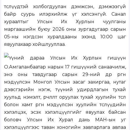
төслүүдтэй холбогдуулан дэмжсэн, дэмжээгүй
байр суурь илэрхийлж үг хэлсэнгүй. Санал
хураалтыг Улсын Их Хурлын чуулганы
маргаашийн буюу 2026 оны зургадугаар сарын
05-ны нэгдсэн хуралдааны эхэнд 10:00 цаг
явуулахаар хойшлууллаа.
Үүний дараа Улсын Их Хурлын гишүүн
О.Амгаланбаатар нарын 17 гишүүний санаачилж,
энэ оны тавдугаар сарын 29-ний өдөр өргөн
мэдүүлсэн Монгол Улсын засаг захиргаа, нутаг
дэвсгэрийн нэгж, түүний удирдлагын тухай
хуульд нэмэлт, өөрчлөлт оруулах тухай хуулийн төсөл
болон хамт өргөн мэдүүлсэн хуулийн төслүүдийн
хэлэлцэх, эсэх хэлэлцүүлгийг явуулах байсан
боловч Улсын Их Хурал дахь МАН-ын уг
хэлэлцүүлгээс таван хоногийн завларлага авлаа