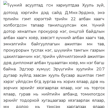
Түүний асуултад өгсөн хариултдаа Хууль зүй,
дотоод хэргийн дэд сайд Д.Мөнх-Эрдэнэ, энэ
төрлийн гэмт хэрэгтэй төрийн 22 албан хаагч
холбогдсон талаар танилцуулсан юм. Үүний
дотор хяналтын прокурор нэг, онцгой байдлын
албан хаагч хоёр, зэвсэгт хүчний албан хаагч тав,
эмнэлгийн байгууллагын ажилтан мөн тав,
прокурорын туслах нэг, шүүхийн тамгын газрын
цахилгаанчин нэг, төрийн үйлчилгээний ажилтан
дөрөв, дипломат албан тушаалтан хоёр, мөн нэг багш
байна. Эдгээр хүмүүс Эрүүгийн хуулийн 20.7
дугаар зүйлд заасан хууль бусаар ашиглах гэмт
хэрэг үйлдсэн бөгөөд зургаа нь хорих ялаар, дөрөв нь
зорчих эрхийг хязгаарлах ялаар, нэг нь торгох
ялаар, гурав нь нийтийн албанд томилогдох
эрхийг тодорхой хугацаагаар хязгаарлах ялаар,
мөн долоо нь тэнсэн харгалзах ялаар