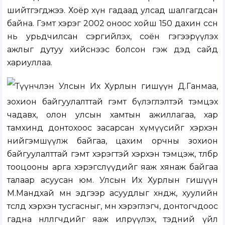
шийтгэгджээ. Хоёр хүн гадаад улсад шалгагдсан
байна. Гэмт хэрэг 2002 оноос хойш 150 дахин өссөн
нь урьдчилсан сэргийлэх, соён гэгээрүүлэх
ажлыг дутуу хийснээс болсон гэж дэд сайд
хариуллаа.
Түүнчлэн Улсын Их Хурлын гишүүн Д.Ганмаа,
зохион байгуулалттай гэмт бүлэглэлтэй тэмцэх
чадавх, олон улсын хамтын ажиллагаа, хар
тамхинд донтохоос засарсан хүмүүсийг хэрхэн
нийгэмшүүлж байгаа, цахим орчны зохион
байгуулалттай гэмт хэрэгтэй хэрхэн тэмцэж, төлбөр
тооцооны арга хэрэгслүүдийг яаж хянаж байгаа
талаар асуусан юм. Улсын Их Хурлын гишүүн
М.Мандхай мөн эдгээр асуудлыг хөндөж, хуулийн
төсөлд хэрхэн тусгасныг, мөн хэрэглэгч, донтогчдоос
гадна нөлөөлөгчдийг яаж илрүүлэх, тэдний үйл