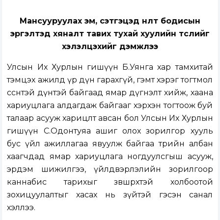
Мансууруулах эм, сэтгэцэд нөлөөт бодисын
эргэлтэд хяналт тавих тухай хуулийн төслийг
хэлэлцэхийг дэмжлээ
Улсын Их Хурлын гишүүн Б.Уянга хар тамхитай
тэмцэх ажилд үр дүн гарахгүй, гэмт хэрэг тогтмол
өссөнтэй дүнтэй байгаад ямар дүгнэлт хийж, хаана
хариуцлага алдагдаж байгааг хэрхэн тогтоож буй
талаар асууж харицлт авсан бол Улсын Их Хурлын
гишүүн С.Одонтуяа ашиг олох зорилгор хууль
бус үйл ажиллагаа явуулж байгаа төрийн албан
хаагчдад ямар хариуцлага ногдуулсгыш асууж,
эрдэм шижилгээ, үйлдвэрлэлийн зорилгоор
каннабис тарихыг зөвшөөрөхтэй холбоотой
зохицуулалтыг хасах нь зүйтэй гэсэн санал
хэллээ.