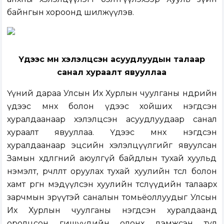
байнгын хороонд шилжүүлэв.
Үдээс өмнө хэлэлцсэн асуудлуудын талаар
санал хураалт явууллаа
Үүний дараа Улсын Их Хурлын чуулганы өнөөдрийн
үдээс өмнөх болон үдээс хойших нэгдсэн
хуралдаанаар хэлэлцсэн асуудлуудаар санал
хураалт явууллаа.
Үдээс өмнөх нэгдсэн
хуралдаанаар
эцсийн хэлэлцүүлгийг явуулсан
Замын хөдөлгөөний аюулгүй байдлын тухай хуульд
нэмэлт, өөрчлөлт оруулах тухай хуулийн төсөл болон
хамт өргөн мэдүүлсэн хуулийн төслүүдийн
талаарх
зарчмын зөрүүтэй саналын томьёоллуудыг Улсын
Их Хурлын чуулганы нэгдсэн хуралдаанд
оролцсон гишүүдийн олонх дэмжсэн тул