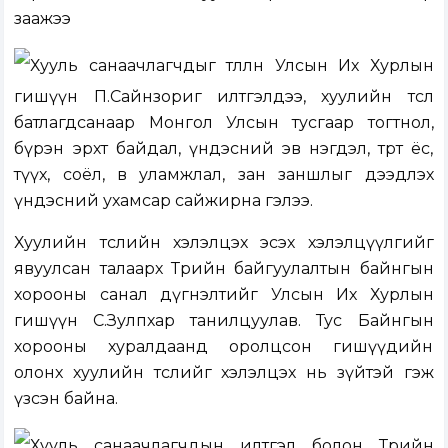
заажээ
Хууль санаачлагчдыг төлөөлөн Улсын Их Хурлын
гишүүн П.Сайнзориг илтгэлдээ, хуулийн төсөл
батлагдсанаар Монгол Улсын тусгаар тогтнол,
бүрэн эрхт байдал, үндэсний эв нэгдэл, төрт ёс,
түүх, соёл, өв уламжлал, зан заншлыг дээдлэх
үндэсний ухамсар сайжирна гэлээ.
Хуулийн төслийн хэлэлцэх эсэх хэлэлцүүлгийг
явуулсан талаарх Төрийн байгуулалтын байнгын
хорооны санал дүгнэлтийг Улсын Их Хурлын
гишүүн С.Зулпхар танилцуулав. Тус Байнгын
хорооны хуралдаанд оролцсон гишүүдийн
олонх хуулийн төслийг хэлэлцэх нь зүйтэй гэж
үзсэн байна.
Хууль санаачлагчдын илтгэл болон Төрийн