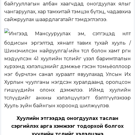
байгууллагын албан хаагчдад оногдуулах ялыг
чангаруулах, хар тамхитай тэмцэх бүтэц, чадавхиа
сайжруулах шаардлагатайг тэмдэглэлээ.
Ингээд Мансууруулах эм, сэтгэцэд нөлөөт
бодисын эргэлтэд хяналт тавих тухай хууль /
Шинэчилсэн найруулга/-ийн төсөл болон хамт өргөн
мэдүүлсэн 41 хуулийн төслийг үзэл баримтлалын
хүрээнд хэлэлцэхийг дэмжье гэсэн томьёоллоор
нэг бүрчлэн санал хураалт явуулахад Улсын Их
Хурлын чуулганы нэгдсэн хуралдаанд оролцсон
гишүүдийн олонх дэмжлээ. Иймд хуулийн
төслүүдийг анхны хэлэлцүүлэгт бэлтгүүлэхээр
Хууль зүйн байнгын хороонд шилжүүлэв.
Хуулийн этгээдэд оногдуулах таслан
сэргийлэх арга хэмжээг тодорхой болгох
хуулийн төслийг хэлэлцэнэ