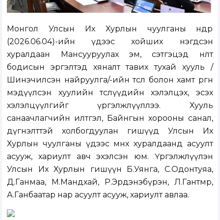
Монгол Улсын Их Хурлын чуулганы өнөөдөр
(2026.06.04)-ийн үдээс хойших нэгдсэн
хуралдаан
Мансууруулах эм, сэтгэцэд нөлөөт
бодисын эргэлтэд хяналт тавих тухай хууль /
Шинэчилсэн найруулга/-ийн төсөл болон хамт өргөн
мэдүүлсэн хуулийн төслүүд
ийн
хэлэлцэх, эсэх
хэлэлцүүлгийг үргэлжлүүллээ. Хууль
санаачлагчийн илтгэл, Байнгын хорооны санал,
дүгнэлттэй холбогдуулан гишүүд Улсын Их
Хурлын чуулганы үдээс өмнөх хуралдаанд асуулт
асууж, хариулт авч эхэлсэн юм. Үргэлжлүүлэн
Улсын Их Хурлын гишүүн Б.Уянга, С.Одонтуяа,
Д.Ганмаа, М.Мандхай, Р.Эрдэнэбүрэн, Л.Гантөмөр,
А.Ганбаатар нар асуулт асууж, хариулт авлаа.