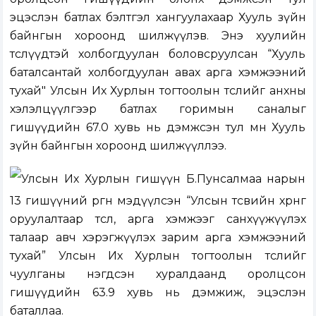
эцэслэн батлах бэлтгэл хангуулахаар Хууль зүйн
байнгын хороонд шилжүүлэв. Энэ хуулийн
төслүүдтэй холбогдуулан боловсруулсан “Хууль
баталсантай холбогдуулан авах арга хэмжээний
тухай" Улсын Их Хурлын тогтоолын төслийг анхны
хэлэлцүүлгээр батлах горимын саналыг
гишүүдийн 67.0 хувь нь дэмжсэн тул мөн Хууль
зүйн байнгын хороонд шилжүүллээ.
Улсын Их Хурлын гишүүн Б.Пунсалмаа нарын
13 гишүүний өргөн мэдүүлсэн
“Улсын төсвийн хөрөнгө
оруулалтаар төсөл, арга хэмжээг санхүүжүүлэх
талаар авч хэрэгжүүлэх зарим арга хэмжээний
тухай” Улсын Их Хурлын тогтоолын төслийг
чуулганы нэгдсэн хуралдаанд оролцсон
гишүүдийн 63.9 хувь нь дэмжиж, эцэслэн
баталлаа.