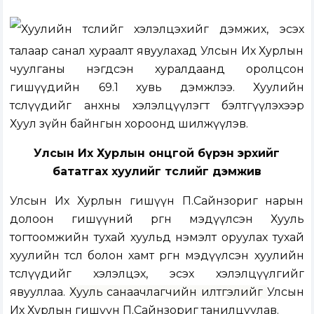
Хуулийн төслийг хэлэлцэхийг дэмжих, эсэх
талаар санал хураалт явуулахад Улсын Их Хурлын
чуулганы нэгдсэн хуралдаанд оролцсон
гишүүдийн
69.1 хувь дэмжлээ. Хуулийн
төслүүдийг
анхны хэлэлцүүлэгт бэлтгүүлэхээр
Хуул зүйн байнгын хороонд шилжүүлэв.
Улсын Их Хурлын онцгой бүрэн эрхийг
бататгах хуулийг төслийг дэмжив
Улсын Их Хурлын гишүүн П.Сайнзориг нарын
долоон гишүүний өргөн мэдүүлсэн
Хууль
тогтоомжийн тухай хуульд нэмэлт оруулах тухай
хуулийн төсөл болон хамт өргөн мэдүүлсэн хуулийн
төслүүдийг
хэлэлцэх, эсэх хэлэлцүүлгийг
явууллаа.
Хууль санаачлагчийн илтгэлийг
Улсын
Их Хурлын гишүүн П.Сайнзориг танилцуулав.