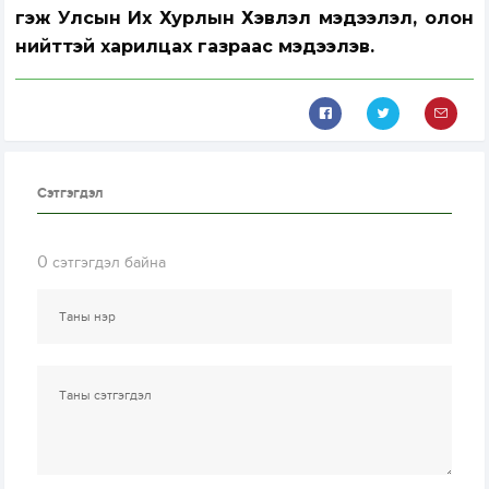
гэж Улсын Их Хурлын Хэвлэл мэдээлэл, олон
нийттэй харилцах газраас мэдээлэв.
Сэтгэгдэл
0
сэтгэгдэл байна