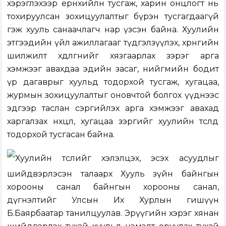
хэрэглэхээр ерөнхийлөн тусгаж, харин онцлогт нь
тохируулсан зохицуулалтыг бүрэн тусгагдаагүй
гэж хууль санаачлагч нар үзсэн байна. Хуулийн
этгээдийн үйл ажиллагааг түдгэлзүүлэх, хөрөнгийн
шилжилт хөдөлгөөнийг хязгаарлах зэрэг арга
хэмжээг авахдаа эдийн засаг, нийгмийн бодит
үр дагаврыг хуульд тодорхой тусгаж, хугацаа,
журмын зохицуулалтыг оновчтой болгох үүднээс
эдгээр таслан сэргийлэх арга хэмжээг авахад
харгалзах нөхцөл, хугацаа зэргийг хуулийн төсөлд
тодорхой тусгасан байна.
Хуулийн төслийг хэлэлцэх, эсэх асуудлыг
шийдвэрлэсэн талаарх Хууль зүйн байнгын
хорооны санал байнгын хорооны санал,
дүгнэлтийг Улсын Их Хурлын гишүүн
Б.Баярбаатар танилцуулав. Эрүүгийн хэрэг хянан