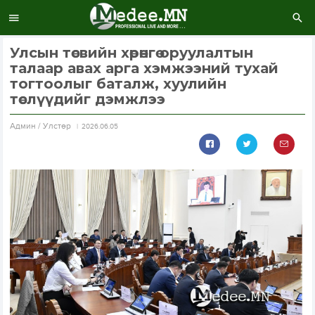
Улсын төсвийн хөрөнгө оруулалтын
талаар авах арга хэмжээний тухай
тогтоолыг баталж, хуулийн
төслүүдийг дэмжлээ
Aдмин / Улстөр
2026.06.05