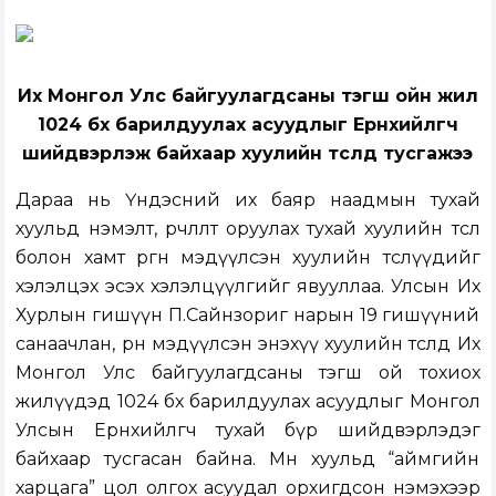
Их Монгол Улс байгуулагдсаны тэгш ойн жил
1024 бөх барилдуулах асуудлыг Ерөнхийлөгч
шийдвэрлэж байхаар хуулийн төсөлд тусгажээ
Дараа нь
Үндэсний их баяр наадмын тухай
хуульд нэмэлт, өөрчлөлт оруулах тухай хуулийн төсөл
болон хамт өргөн мэдүүлсэн хуулийн төслүүдийг
хэлэлцэх эсэх хэлэлцүүлгийг явууллаа. Улсын Их
Хурлын гишүүн П.Сайнзориг нарын 19 гишүүний
санаачлан, өрөн мэдүүлсэн
энэхүү хуулийн төсөлд Их
Монгол Улс байгуулагдсаны тэгш ой тохиох
жилүүдэд 1024 бөх барилдуулах асуудлыг Монгол
Улсын Ерөнхийлөгч тухай бүр шийдвэрлэдэг
байхаар тусгасан байна. Мөн хуульд “аймгийн
харцага” цол олгох асуудал орхигдсон нэмэхээр