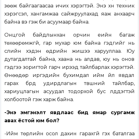
зөөж байгаагаасаа ичих хэрэгтэй. Энэ хүн техник
хэрэгсэл, хангамжаа сайжруулахад яаж анхаарч
байна вэ гэж би асуумаар байна.
Онцгой байдлынхан орчин үеийн багаж
төхөөрөмжгүй, гар мухар юм байна гэдгийг нь
сүүлийн хэдэн өдрийн жишээ харууллаа. Юу
дутагдалтай байна, хаана нь алдав, юу нь онов
гэдгээ зоригтой гарч ирээд тайлбарлах хэрэгтэй.
Өнөөдөр иргэдийн бухимдал ийм үйл явдал
гарах бүрд удирдлагын түвшний тайлбар,
хариуцлагын асуудал тодорхой бус үлддэгтэй
холбоотой гэж харж байна.
-Энэ эмгэнэлт явдлаас бид ямар сургамж
авах ёстой юм бол?
-Ийм төрлийн осол дахин гарахгүй гэх баталгаа