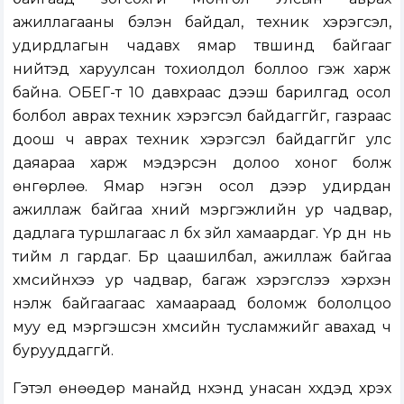
ажиллагааны бэлэн байдал, техник хэрэгсэл,
удирдлагын чадавх ямар түвшинд байгааг
нийтэд харуулсан тохиолдол боллоо гэж харж
байна. ОБЕГ-т 10 давхраас дээш барилгад осол
болбол аврах техник хэрэгсэл байдаггүйг, газраас
доош ч аврах техник хэрэгсэл байдаггүйг улс
даяараа харж мэдэрсэн долоо хоног болж
өнгөрлөө. Ямар нэгэн осол дээр удирдан
ажиллаж байгаа хүний мэргэжлийн ур чадвар,
дадлага туршлагаас л бүх зүйл хамаардаг. Үр дүн нь
тийм л гардаг. Бүр цаашилбал, ажиллаж байгаа
хүмүүсийнхээ ур чадвар, багаж хэрэгслээ хэрхэн
үнэлж байгаагаас хамаараад боломж бололцоо
муу үед мэргэшсэн хүмүүсийн тусламжийг авахад ч
бурууддаггүй.
Гэтэл өнөөдөр манайд нүхэнд унасан хүүхдэд хүрэх