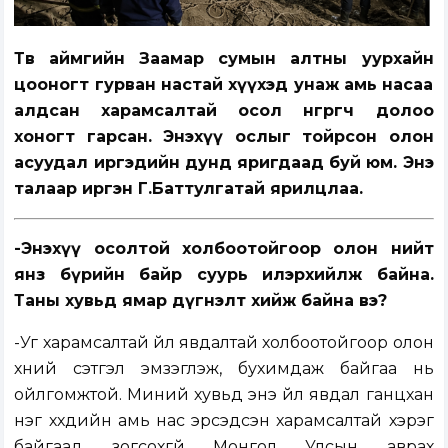
Төв аймгийн Заамар сумын алтны уурхайн
цооногт гурван настай хүүхэд унаж амь насаа
алдсан харамсалтай осол өнгөрөгч долоо
хоногт гарсан. Энэхүү ослыг тойрсон олон
асуудал иргэдийн дунд яригдаад буй юм. Энэ
талаар иргэн Г.Баттулгатай ярилцлаа.
-Энэхүү осолтой холбоотойгоор олон нийт
янз бүрийн байр суурь илэрхийлж байна.
Таны хувьд ямар дүгнэлт хийж байна вэ?
-Уг харамсалтай үйл явдалтай холбоотойгоор олон
хүний сэтгэл эмзэглэж, бухимдаж байгаа нь
ойлгомжтой. Миний хувьд энэ үйл явдал ганцхан
нэг хүүхдийн амь нас эрсэдсэн харамсалтай хэрэг
байгаад зогсохгүй Монгол Улсын аврах