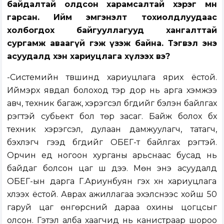
байдалтай олдсон харамсалтай хэрэг мөн
гарсан. Ийм эмгэнэлт тохиолдлуудаас
холбогдох байгууллагууд хангалттай
сургамж аваагүй гэж үзэж байна. Тэгвэл энэ
асуудалд хэн хариуцлага хүлээх вэ?
-Системийн түвшинд хариуцлага ярих ёстой.
Иймэрхүү явдал болоход тэр дор нь арга хэмжээ
авч, техник багаж, хэрэгсэл бүгдийг бэлэн байлгах
үүрэгтэй субьект бол төр засаг. Байж болох бүх
техник хэрэгсэл, дулаан дамжуулагч, татагч,
бэхлэгч гээд бүгдийг ОБЕГ-т байлгах үүрэгтэй.
Орчин үед ногоон хурганы арьснаас бусад нь
байдаг болсон цаг шүү дээ. Мөн энэ асуудалд
ОБЕГ-ын дарга Г.Ариунбуян гэх хүн хариуцлага
хүлээх ёстой. Аврах ажиллагаа эхэлснээс хойш 50
гаруй цаг өнгөрсний дараа охины цогцсыг
олсон. Гэтэл алба хаагчид нь канистраар шороо