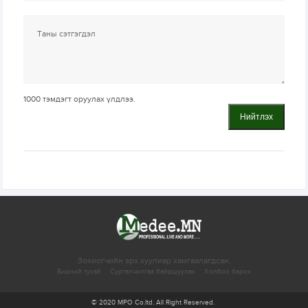
1000
тэмдэгт оруулах үлдлээ.
Нийтлэх
Зохиогчийн эрх хуулиар хамгаалагдсан.
Бидний тухай
Сурталчилгаа байршуулах
Холбоо барих
© 2020 MPO Co.ltd. All Right Reserved.