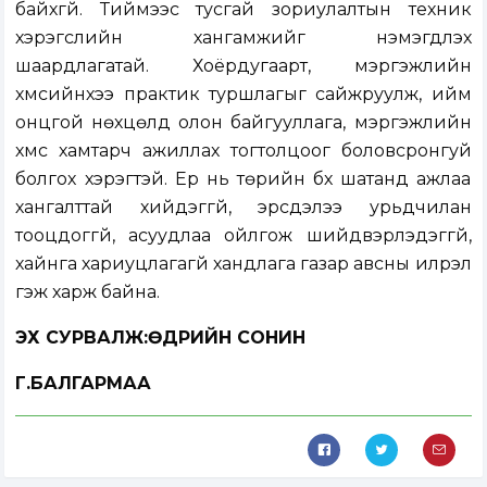
байхгүй. Тиймээс тусгай зориулалтын техник
хэрэгслийн хангамжийг нэмэгдүүлэх
шаардлагатай. Хоёрдугаарт, мэргэжлийн
хүмүүсийнхээ практик туршлагыг сайжруулж, ийм
онцгой нөхцөлд олон байгууллага, мэргэжлийн
хүмүүс хамтарч ажиллах тогтолцоог боловсронгуй
болгох хэрэгтэй. Ер нь төрийн бүх шатанд ажлаа
хангалттай хийдэггүй, эрсдэлээ урьдчилан
тооцдоггүй, асуудлаа ойлгож шийдвэрлэдэггүй,
хайнга хариуцлагагүй хандлага газар авсны илрэл
гэж харж байна.
ЭХ СУРВАЛЖ:ӨДРИЙН СОНИН
Г.БАЛГАРМАА