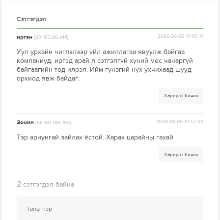
Сэтгэгдэл
иргэн
2026-06-05 17:05:17
[59.153.86.144]
Уул урхайн чиглэлээр үйл ажиллагаа явуулж байгаа
компаниуд, иргэд арай л сэтгэлгүй хүний мөс чанаргүй
байгаагийн тод илрэл. Ийм гүнзгий нүх ухчихаад шууд
орхиод явж байдаг.
Хариулт бичих
Зочин
2026-06-05 12:57:02
[66.181.188.165]
Тэр ариунгай зайлах ёстой. Харах царайны гахай
Хариулт бичих
2
сэтгэгдэл байна