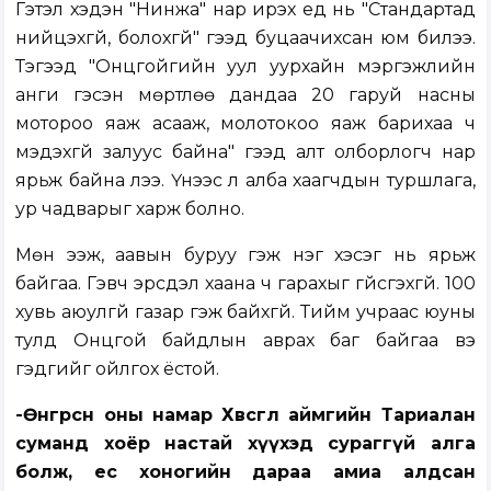
Гэтэл хэдэн "Нинжа" нар ирэх үед нь "Стандартад
нийцэхгүй, болохгүй" гээд буцаачихсан юм билээ.
Тэгээд "Онцгойгийн уул уурхайн мэргэжлийн
анги гэсэн мөртлөө дандаа 20 гаруй насны
мотороо яаж асааж, молотокоо яаж барихаа ч
мэдэхгүй залуус байна" гээд алт олборлогч нар
ярьж байна лээ. Үүнээс л алба хаагчдын туршлага,
ур чадварыг харж болно.
Мөн ээж, аавын буруу гэж нэг хэсэг нь ярьж
байгаа. Гэвч эрсдэл хаана ч гарахыг үгүйсгэхгүй. 100
хувь аюулгүй газар гэж байхгүй. Тийм учраас юуны
тулд Онцгой байдлын аврах баг байгаа вэ
гэдгийг ойлгох ёстой.
-Өнгөрсөн оны намар Хөвсгөл аймгийн Тариалан
суманд хоёр настай хүүхэд сураггүй алга
болж, ес хоногийн дараа амиа алдсан