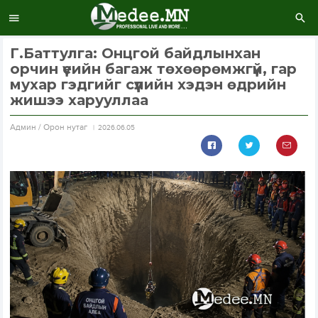
Г.Баттулга: Онцгой байдлынхан
орчин үеийн багаж төхөөрөмжгүй, гар
мухар гэдгийг сүүлийн хэдэн өдрийн
жишээ харууллаа
Aдмин / Орон нутаг
2026.06.05