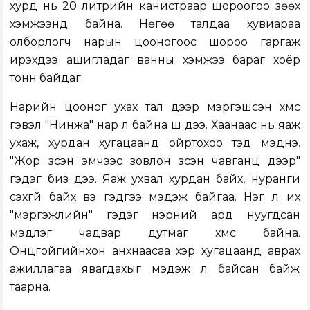
хурд нь 20 литрийн канистраар шороогоо зөөх
хэмжээнд байна. Нөгөө талдаа хувиараа
олборлогч нарын цооногоос шороо гаргаж
ирэхдээ ашигладаг ванны хэмжээ бараг хоёр
тонн байдаг.
Нарийн цооног ухах тал дээр мэргэшсэн хүмүүс
гэвэл "Нинжа" нар л байна шүү дээ. Хаанаас нь яаж
ухаж, хурдан хугацаанд ойртохоо тэд мэднэ.
"Жор үзсэн эмчээс зовлон үзсэн чавганц дээр"
гэдэг биз дээ. Яаж ухвал хурдан байх, нуранги
үүсэхгүй байх вэ гэдгээ мэдэж байгаа. Нэг л их
"мэргэжлийн" гэдэг нэрний ард нуугдсан
мэдлэг чадвар дутмаг хүмүүс байна.
Онцгойгийнхон анхнаасаа хэр хугацаанд аврах
ажиллагаа явагдахыг мэдэж л байсан байж
таарна.