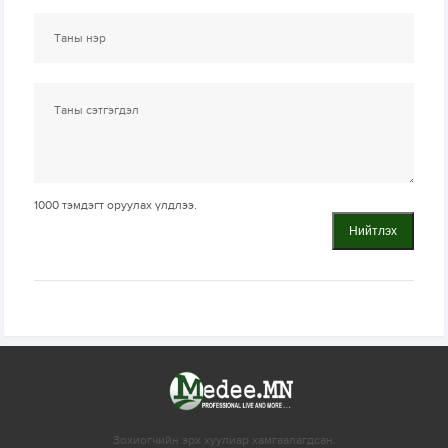
1000
тэмдэгт оруулах үлдлээ.
Нийтлэх
Зохиогчийн эрх хуулиар хамгаалагдсан.