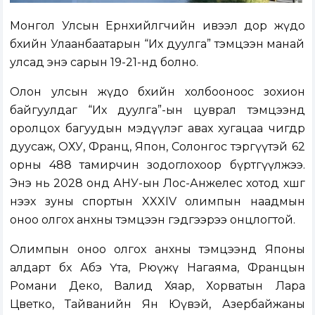
Монгол Улсын Ерөнхийлөгчийн ивээл дор жүдо
бөхийн Улаанбаатарын “Их дуулга” тэмцээн манай
улсад энэ сарын 19-21-нд болно.
Олон улсын жүдо бөхийн холбооноос зохион
байгуулдаг “Их дуулга”-ын цуврал тэмцээнд
оролцох багуудын мэдүүлэг авах хугацаа өчигдөр
дуусаж, ОХУ, Франц, Япон, Солонгос тэргүүтэй 62
орны 488 тамирчин зодоглохоор бүртгүүлжээ.
Энэ нь 2028 онд АНУ-ын Лос-Анжелес хотод хөшгөө
нээх зуны спортын XXXIV олимпын наадмын
оноо олгох анхны тэмцээн гэдгээрээ онцлогтой.
Олимпын оноо олгох анхны тэмцээнд Японы
алдарт бөх Абэ Үта, Рюүжү Нагаяма, Францын
Романи Деко, Валид Хяар, Хорватын Лара
Цветко, Тайванийн Ян Юүвэй, Азербайжаны