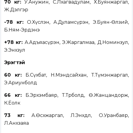
70 кг:
У.Анужин, С.Лхагвадулам, Х.Буянжаргал,
Ж.Дэлгэр
-78 кг:
О.Хүслэн, А.Дуламсүрэн, Э.Буян-Өлзий,
Б.Ням-Эрдэнэ
+78 кг:
А.Адъяасүрэн, Э.Жаргалмаа, Д.Номинзул,
Э.Энхзул
Эрэгтэй
60 кг:
Б.Сүхбат, Н.Мэндсайхан, Т.Түмэнжаргал,
Э.Ариунболд
66 кг:
Б.Эрхэмбаяр, Т.Төрболд, Ө.Жанцандорж,
К.Ёолк
73 кг:
А.Өсөхжаргал, Л.Энхдөл, О.Уранбаяр,
Л.Анхзаяа