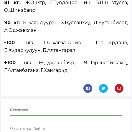
81 кг:
Ж.Энхтөр, Г.Түвдэнренчин, Б.Шинэтулга,
О.Шинэбаяр
90 кг:
Б.Баяндүүрэн, Х.Булганхүү, Д.Ууганбилэг,
А.Оджавхлан
-100 кг:
О.Лхагва-Очир, Ц.Ган-Эрдэнэ,
Б.Хүдэрчулуун, Б.Алтангэрэл
+100 кг:
Ө.Дүүрэнбаяр, Ө.Пэрэнлэйжамц,
Г.Алтанбагана, Г.Хангарьд
Сэтгэгдэл
0
сэтгэгдэл байна