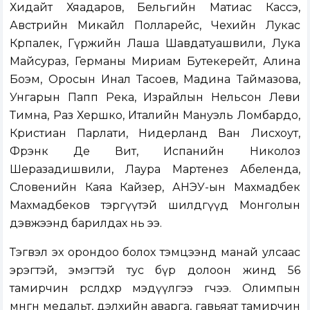
Хидайт Хяадаров, Бельгийн Матиас Кассэ,
Австрийн Микайл Полларейс, Чехийн Лукас
Крпалек, Гүржийн Лаша Шавдатуашвили, Лука
Майсураз, Германы Мириам Бутекерейт, Алина
Боэм, Оросын Инал Тасоев, Мадина Таймазова,
Унгарын Папп Река, Израйлын Нельсон Леви
Тимна, Раз Хершко, Италийн Мануэль Ломбардо,
Кристиан Парлати, Нидерланд Ван Лисхоут,
Фрэнк Де Вит, Испанийн Николоз
Шеразадишвили, Лаура Мартенез Абеленда,
Словенийн Каяа Кайзер, АНЭУ-ын Махмадбек
Махмадбеков тэргүүтэй шилдгүүд Монголын
дэвжээнд барилдах нь ээ.
Тэгвэл эх орондоо болох тэмцээнд манай улсаас
эрэгтэй, эмэгтэй тус бүр долоон жинд 56
тамирчин өрсөлдөхөөр мэдүүлгээ өгчээ. Олимпын
мөнгөн медальт, дэлхийн аварга, гавьяат тамирчин