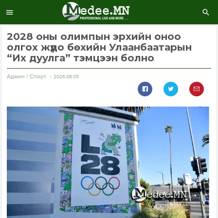
2028 оны олимпын эрхийн оноо
олгох жүдо бөхийн Улаанбаатарын
“Их дуулга” тэмцээн болно
Aдмин / Спорт
2026.06.05