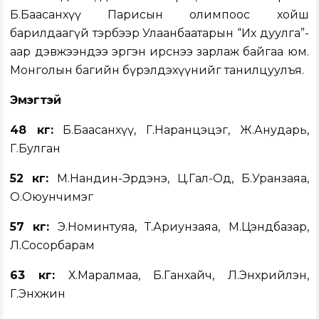
Б.Баасанхүү Парисын олимпоос хойш
барилдаагүй тэрбээр Улаанбаатарын “Их дуулга”-
аар дэвжээндээ эргэн ирснээ зарлаж байгаа юм.
Монголын багийн бүрэлдэхүүнийг танилцуулъя.
Эмэгтэй
48 кг:
Б.Баасанхүү, Г.Наранцэцэг, Ж.Анударь,
Г.Булган
52 кг:
М.Нандин-Эрдэнэ, Ц.Гал-Од, Б.Уранзаяа,
О.Оюунчимэг
57 кг:
Э.Номинтуяа, Т.Ариунзаяа, М.Цэндбазар,
Л.Сосорбарам
63 кг:
Х.Маралмаа, Б.Ганхайч, Л.Энхрийлэн,
Г.Энхжин