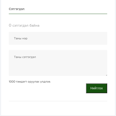
Сэтгэгдэл
0
сэтгэгдэл байна
1000
тэмдэгт оруулах үлдлээ.
Нийтлэх