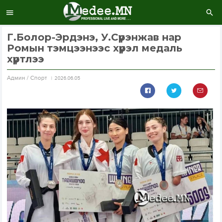
Г.Болор-Эрдэнэ, У.Сүрэнжав нар
Ромын тэмцээнээс хүрэл медаль
хүртлээ
Aдмин / Спорт
2026.06.05