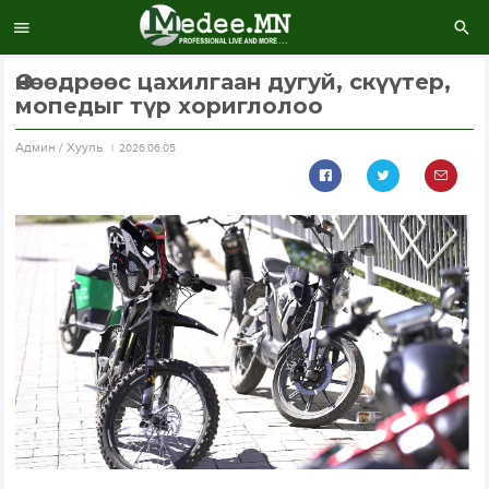
Өнөөдрөөс цахилгаан дугуй, скүүтер,
мопедыг түр хориглолоо
Aдмин / Хууль
2026.06.05