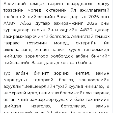
Авлигатай тэмцэх газрын шаардлагын дагуу
түрээсийн мопед, скүүтерийн үйл ажиллагаатай
холбоотой нийслэлийн Засаг даргын 2026 оны
А/387, А/552 дугаар захирамжийг 2026 оны
зургадугаар сарын 2-ны өдрийн А/820 дугаар
захирамжаар хүчингүй болголоо. Авлигатай тэмцэх
газраас түрээсийн мопед, скүүтерийн үйл
ажиллагаанд хяналт тавьж, хууль тогтоомжид
нийцүүлэх зорилгоор холбогдох албан бичгийг
нийслэлийн Засаг даргад хүргүүлсэн байна.
Тус албан бичигт зорчих чиглэл, замын
маршрутыг тодорхой болгох, зөвшөөрлийн
асуудлыг Зөвшөөрлийн тухай хуульд нийцүүлэх, 18
нас хүрээгүй иргэд ашиглах боломжийг хязгаарлах,
явган хүний замаар зорчуулахгүй байх техникийн
шийдэл нэвтрүүлэх, бүртгэлжүүлэх, замын
хөдөлгөөний аюулгүй байдлыг бүрэн хангах зэрэг