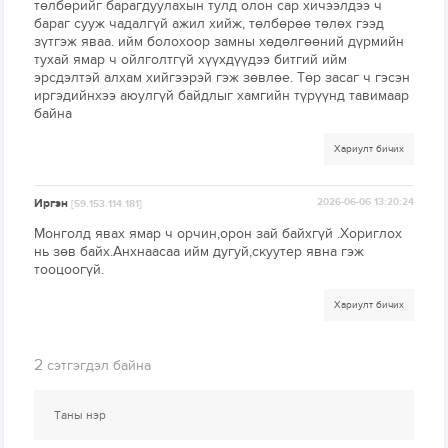
төлбөрийг барагдуулахын тулд олон сар хичээлдээ ч
бараг сууж чадалгүй ажил хийж, төлбөрөө төлөх гээд
зүтгэж яваа. ийм болохоор замны хөдөлгөөний дүрмийн
тухай ямар ч ойлголтгүй хүүхдүүдээ битгий ийм
эрсдэлтэй алхам хийгээрэй гэж зөвлөе. Төр засаг ч гэсэн
иргэдийнхээ аюулгүй байдлыг хамгийн түрүүнд тавимаар
байна
Хариулт бичих
Иргэн
2026-06-06 13:20:24
[59.153.114.181]
Монголд явах ямар ч орчин,орон зай байхгүй .Хориглох
нь зөв байх.Анхнаасаа ийм дугуй,скуутер явна гэж
тооцоогүй.
Хариулт бичих
2
сэтгэгдэл байна