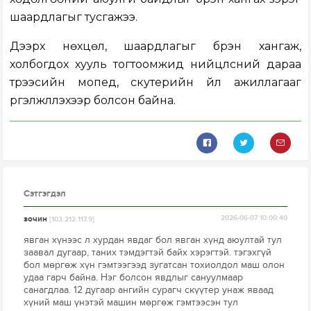
шаардлагыг тусгажээ.
Дээрх нөхцөл, шаардлагыг бүрэн хангаж,
холбогдох хууль тогтоомжид нийцүүлсний дараа
түрээсийн мопед, скутерийн үйл ажиллагааг
үргэлжлүүлэхээр болсон байна.
Сэтгэгдэл
зочин
2026-06-07 10:00:40
[103.212.117.9]
явган хүнээс л хурдан явдаг бол явган хүнд аюултай тул
заавал дугаар, таних тэмдэгтэй байх хэрэгтэй. тэгэхгүй
бол мөргөж хүн гэмтээгээд зугатсан тохиолдол маш олон
удаа гарч байна. Нэг болсон явдлыг сануулмаар
санагдлаа. 12 дугаар ангийн сурагч скүүтер унаж яваад
хүний маш үнэтэй машин мөргөж гэмтээсэн тул