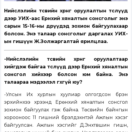
Нийслэлийн төсвийн хөрөнгө оруулалтын төслүүд
дээр УИХ-аас Ерөнхий хяналтын сонсголыг энэ
сарын 15-16-ны өдрүүдэд зохион байгуулахаар
болсон. Энэ талаар сонсголыг даргалах УИХ-
ын гишүүн Ж.Золжаргалтай ярилцлаа.
-Нийслэлийн төсвийн хөрөнгө оруулалтаар
хийгдэж байгаа төслүүд дээр Ерөнхий хяналтын
сонсгол хийхээр болсон юм байна. Энэ
талаараа мэдээлэл өгөхгүй юу?
-Улсын Их хурлын хуулиар олгогдсон бүрэн
эрхийнхээ хүрээнд Ерөнхий хяналтын сонсгол
зохион байгуулах гэж байна. Төсвийн байнгын
хорооноос 11 гишүүний бүрэлдэхүүнтэй Ажлын хэсэг
байгуулсан. Ажлын хэсгийг Д.Энхтүвшин гишүүн,