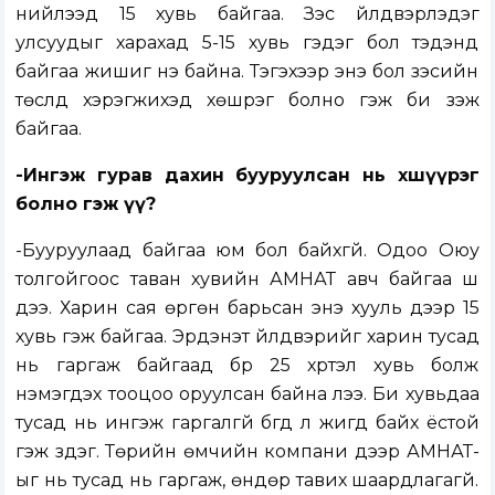
нийлээд 15 хувь байгаа. Зэс үйлдвэрлэдэг
улсуудыг харахад 5-15 хувь гэдэг бол тэдэнд
байгаа жишиг үнэ байна. Тэгэхээр энэ бол зэсийн
төслүүд хэрэгжихэд хөшүүрэг болно гэж би үзэж
байгаа.
-Ингэж гурав дахин бууруулсан нь хөшүүрэг
болно гэж үү?
-Бууруулаад байгаа юм бол байхгүй. Одоо Оюу
толгойгоос таван хувийн АМНАТ авч байгаа шүү
дээ. Харин сая өргөн барьсан энэ хууль дээр 15
хувь гэж байгаа. Эрдэнэт үйлдвэрийг харин тусад
нь гаргаж байгаад бүр 25 хүртэл хувь болж
нэмэгдэх тооцоо оруулсан байна лээ. Би хувьдаа
тусад нь ингэж гаргалгүй бүгд л жигд байх ёстой
гэж үздэг. Төрийн өмчийн компани дээр АМНАТ-
ыг нь тусад нь гаргаж, өндөр тавих шаардлагагүй.