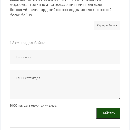
мөрөөдөл төдий юм.Тэгэхлээр нийгмийг алгасаж
болохгүйн адил ард нийтээрээ хөдөлмөрлөх хэрэгтэй
болж байна
Хариулт бичих
12
сэтгэгдэл байна
1000
тэмдэгт оруулах үлдлээ.
Нийтлэх