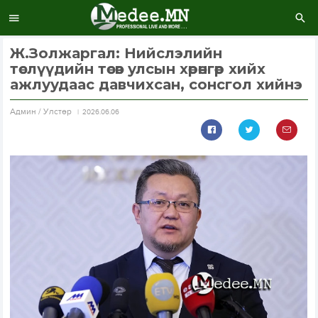
Ж.Золжаргал: Нийслэлийн
төслүүдийн төсөв улсын хөрөнгөөр хийх
ажлуудаас давчихсан, сонсгол хийнэ
Aдмин / Улстөр
2026.06.06