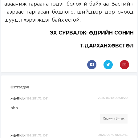
аваачиж тараана гэдэг болохгүй байх аа. Засгийн
газраас гаргасан бодлого, шийдвэр дор очоод
шууд л хэрэгждэг байх ёстой.
ЭХ СУРВАЛЖ: ӨДРИЙН СОНИН
Т.ДАРХАНХӨВСГӨЛ
Сэтгэгдэл
xsjyBldb
2026-06-10 06:50:20
[198.251.72.103]
555
Хариулт бичих
xsjyBldb
2026-06-10 06:50:16
[198.251.72.103]