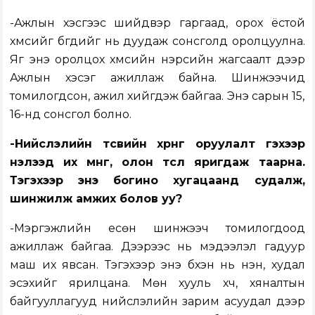
-Ажлын хэсгээс шийдвэр гаргаад, орох ёстой
хүмүүсийг бүгдийг нь дуудаж сонсголд оролцуулна.
Яг энэ оролцох хүмүүсийн нэрсийн жагсаалт дээр
Ажлын хэсэг ажиллаж байна. Шинжээчид
томилогдсон, ажил хийгдэж байгаа. Энэ сарын 15,
16-нд сонсгол болно.
-Нийслэлийн төсвийн хөрөнгө оруулалт гэхээр
нэлээд их мөнгө, олон төсөл яригдаж таарна.
Тэгэхээр энэ богино хугацаанд судалж,
шинжилж амжих болов уу?
-Мэргэжлийн есөн шинжээч томилогдоод
ажиллаж байгаа. Дээрээс нь мэдээлэл гадуур
маш их явсан. Тэгэхээр энэ бүхэн нь үнэн, худал
эсэхийг ярилцана. Мөн хууль хүч, хяналтын
байгууллагууд нийслэлийн зарим асуудал дээр