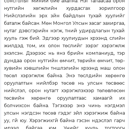
сонсголыг миний бие ахална. Нэг талаасаа орон
нутгийн хөгжлийн хурдасгах зорилгоор
Нийслэлийн эрх зүйн байдлын тухай хуулийг
баталж байсан. Мөн Монгол Улсын засаг захиргаа,
нутаг дэвсгэрийн нэгж, түүний удирдлагын тухай
хууль гэж бий. Эдгээр хуулиудын хүрээнд сүүлийн
жилүүдэд том, их олон төслийг зэрэг хэрэгжүүлж
эхэлсэн. Дээрээс нь янз бүрийн компаниуд, тэр
дундаа орон нутгийн өмчит, төрийн өмчит, төр-
хувийн хэвшлийн түншлэлийн хүрээнд маш олон
төсөл хэрэгжүүлж байна. Энэ төслүүдийн хөрөнгө
оруулалтын нийлбэр төсөв нь улсын төсвөөс
нийслэл, орон нутагт хэрэгжүүлэхээр төлөвлөсөн
төсвийн хөрөнгө оруулалтаас хамаагүй их
болчихсон байна. Тэгэхээр энэ чинь нэгдмэл
улсын нэгдсэн төсөв гэдэг зүйл хэрэгжиж байна
уу, үгүй юу. Хэрэгжихгүй байна гэсэн үндэслэл гарч
ирээд байгаа юм. Үүнийг хууль тогтоогч