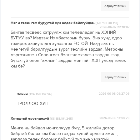
Хариулт бичих
Нэг ч гэсэн гэм буруутай хүн олдох байлгүйдээ.
[178.192.30.113]
2026-06-07 22:10:07
Байгаа төсвөөс хэтрүүлж юм төлөвлөдөг нь ХЭНИЙ
БУРУУ вэ? Мэдээж Нямбаатарын буруу. Энэ хүнд одоо
тохирох хариуцлага хүлээлгэх ЁСТОЙ. Наад зах нь
мөнгөгүй барилгуудын зураг төслийн зардал, Метроны
мэргэжилтэн Солонгост бэлтгэж эхэлсэн зардал гээд
бүтэхгүй олон “ажлын” зардал мөнгийг ХЭН улсад төлөх
юм бэ?
Хариулт бичих
Зочин
2026-06-08 09:27:09
[124.158.107.94]
ТРОЛЛОО ХУЦ
Хятадтай өрсөлдөхүй
2026-06-06 17:48:29
[66.181.191.245]
Мөнгө нь байвал монголчууд бүгд 5 жилийн дотор
байртай болох юм билээ гэхдээ хүний орлого ажил ,
зардлаа төлөх боломж байхгүй тул энэ хэрэггүй