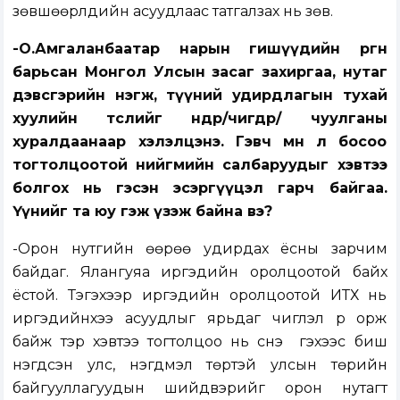
зөвшөөрлүүдийн асуудлаас татгалзах нь зөв.
-О.Амгаланбаатар нарын гишүүдийн өргөн
барьсан Монгол Улсын засаг захиргаа, нутаг
дэвсгэрийн нэгж, түүний удирдлагын тухай
хуулийн төслийг өнөөдөр/өчигдөр/ чуулганы
хуралдаанаар хэлэлцэнэ. Гэвч мөн л босоо
тогтолцоотой нийгмийн салбаруудыг хэвтээ
болгох нь гэсэн эсэргүүцэл гарч байгаа.
Үүнийг та юу гэж үзэж байна вэ?
-Орон нутгийн өөрөө удирдах ёсны зарчим
байдаг. Ялангуяа иргэдийн оролцоотой байх
ёстой. Тэгэхээр иргэдийн оролцоотой ИТХ нь
иргэдийнхээ асуудлыг ярьдаг чиглэл рүү орж
байж тэр хэвтээ тогтолцоо нь үүснэ үү гэхээс биш
нэгдсэн улс, нэгдмэл төртэй улсын төрийн
байгууллагуудын шийдвэрийг орон нутагт