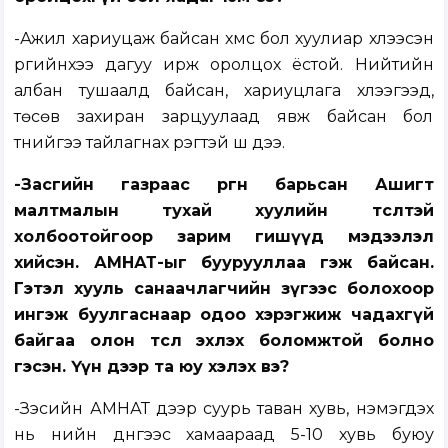
-Ажил хариуцаж байсан хүмүүс бол хуулиар хүлээсэн
үүргийнхээ дагуу ирж оролцох ёстой. Нийтийн
албан тушаалд байсан, хариуцлага хүлээгээд,
төсөв захиран зарцуулаад явж байсан бол
түүнийгээ тайлагнах үүрэгтэй шүү дээ.
-Засгийн газраас өргөн барьсан Ашигт
малтмалын тухай хуулийн төсөлтэй
холбоотойгоор зарим гишүүд мэдээлэл
хийсэн. АМНАТ-ыг буурууллаа гэж байсан.
Гэтэл хууль санаачлагчийн зүгээс болохоор
ингэж буулгаснаар одоо хэрэгжиж чадахгүй
байгаа олон төсөл эхлэх боломжтой болно
гэсэн. Үүн дээр та юу хэлэх вэ?
-Зэсийн АМНАТ дээр суурь таван хувь, нэмэгдэх
нь үнийн дүнгээс хамаараад 5-10 хувь буюу