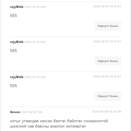
xsjyBldb
2026-06-10 03:16:53
[198.251.72.103]
555
Хариулт бичих
xsjyBldb
2026-06-10 03:16:52
[198.251.72.103]
555
Хариулт бичих
xsjyBldb
2026-06-10 03:16:52
[198.251.72.103]
555
Хариулт бичих
Зочин
2026-06-08 09:26:48
[124.158.107.94]
хотыг утаандаа хахсан балгас байлгах сонирхолтой
шээсний сав баасны жорлон золжаргал