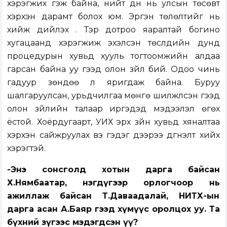
хэрэгжих гэж байна, нийт дүн нь улсын төсөвт
хэрхэн дарамт болох юм. Эргэн төлөлтийг нь
хийж дийлэх үү. Тэр дотроо яаралтай богино
хугацаанд хэрэгжиж эхэлсэн төслүүдийн дунд
процедурын хувьд хууль тогтоомжийн алдаа
гарсан байна уу гээд олон зүйл бий. Одоо чинь
гадуур зөндөө л яригдаж байна. Буруу
шалгаруулсан, урьдчилгаа мөнгө шилжүүлсэн гээд
олон зүйлийн талаар иргэдэд мэдээлэл өгөх
ёстой. Хоёрдугаарт, УИХ эрх зүйн хувьд хяналтаа
хэрхэн сайжруулах вэ гэдэг дээрээ дүгнэлт хийх
хэрэгтэй.
-Энэ сонсголд хотын дарга байсан
Х.Нямбаатар, нэгдүгээр орлогчоор нь
ажиллаж байсан Т.Даваадалай, НИТХ-ын
дарга асан А.Баяр гээд хүмүүс оролцох уу. Та
бүхний зүгээс мэдэгдсэн үү?