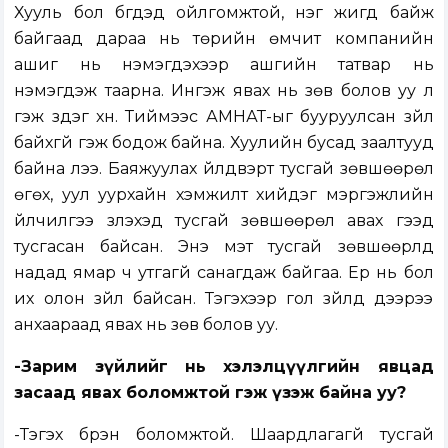
Хууль бол бүгдэд ойлгомжтой, нэг жигд байж
байгаад дараа нь төрийн өмчит компанийн
ашиг нь нэмэгдэхээр ашгийн татвар нь
нэмэгдэж таарна. Ингэж явах нь зөв болов уу л
гэж үздэг хүн. Тиймээс АМНАТ-ыг бууруулсан зүйл
байхгүй гэж бодож байна. Хуулийн бусад заалтууд
байна лээ. Баяжуулах үйлдвэрт тусгай зөвшөөрөл
өгөх, уул уурхайн хэмжилт хийдэг мэргэжлийн
үйлчилгээ үзүүлэхэд тусгай зөвшөөрөл авах гээд
тусгасан байсан. Энэ мэт тусгай зөвшөөрлүүд
надад ямар ч утгагүй санагдаж байгаа. Ер нь бол
их олон зүйл байсан. Тэгэхээр гол зүйлүүд дээрээ
анхаараад явах нь зөв болов уу.
-Зарим зүйлийг нь хэлэлцүүлгийн явцад
засаад явах боломжтой гэж үзэж байна уу?
-Тэгэх бүрэн боломжтой. Шаардлагагүй тусгай