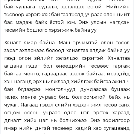
байгууллага судалж, хэлэлцэх ёстой. Нийтийн
төсвөөр хэрэгжүүлж байгаа төслүүд учраас олон нийт
бас мэдэж байх ёстой юм. Энэ улсын нэгдсэн
төсвийн бодлого хэрэгжиж байна уу.
Хяналт ямар байна. Маш эрчимтэй олон төсөл
зэрэг эхлүүлснээс болоод хяналтаа алдаж байна уу
гээд олон зүйлийг хэлэлцэх хэрэгтэй. Хяналтаа
алдана гэдэг бол өнөөдрийн төсвөөс гаргаж
байгаа мөнгө, гадаадаас зээлж байгаа, ирээдүйд
хэн нэгэнд эрх шилжүүлээд хийлгэж байгаа ажил ч
бай бүгдээрээ монголчууд дундаасаа буцааж
төлөх мөнгө учраас бид болгоомжтой байх нь
чухал. Яагаад гэвэл сүүлийн хэдхэн жил төсөв санхүү
огцом өссөн учраас одоо нэг эргэж хараад
дүгнэлт хийх цаг нь болчихжээ. Энэ зорилгоор
ямар үнийн дүнтэй төсвөөр, хэдий хэр хугацаанд