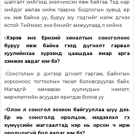
шалгалт хийгээд эхэлчихсэн явж байгаа. Тэд нар
хийдэг ажлаа хийж таарна. Бодлогын хувьд ер
нь зөв байна уу, буруу юу гэдгийг үнэлж дүгнэх
ёстой. Тиймээс энэ бүхнийг амжуулаад л хийнэ.
-Хэрэв энэ Ерөнхий хяналтын сонсголоос
буруу явж байна гээд дүгнэлт гарвал
хуулийнхаа хүрээнд цаашдаа ямар арга
хэмжээ авдаг юм бэ?
-Сонсголын үр дүнгээр дүгнэлт гаргаж, Байнгын
хорооноос тогтоолын төсөл боловсруулах байх.
Магадгүй хамаарах хуулиудын нэмэлт,
өөрчлөлтийн асуудал яригдах болов уу.
-Олон л сонсгол зохион байгууллаа шүү дээ.
Ер нь сонсголд оролцож, мэдээлэл өгөх
хүмүүсийн жагсаалтад нэр нь орсон ч ирж
оролцохгүй бол яадаг юм бэ?