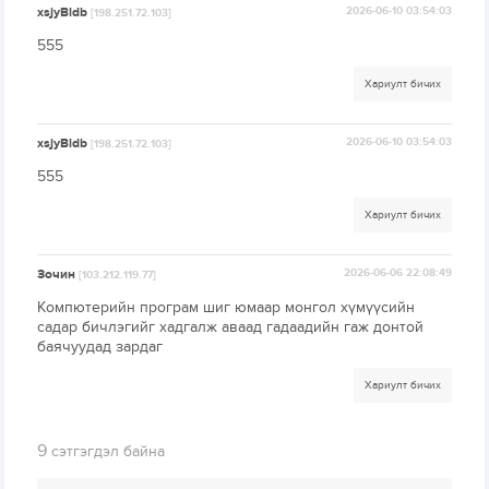
xsjyBldb
2026-06-10 03:54:03
[198.251.72.103]
555
Хариулт бичих
xsjyBldb
2026-06-10 03:54:03
[198.251.72.103]
555
Хариулт бичих
Зочин
2026-06-06 22:08:49
[103.212.119.77]
Компютерийн програм шиг юмаар монгол хүмүүсийн
садар бичлэгийг хадгалж аваад гадаадийн гаж донтой
баячуудад зардаг
Хариулт бичих
9
сэтгэгдэл байна