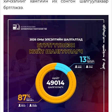
хичээлийг хамгийн их сонгон шалгуулахаар
бүртгүүлжээ.