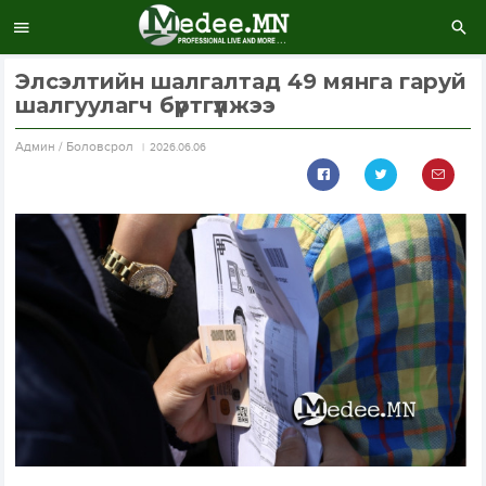
Элсэлтийн шалгалтад 49 мянга гаруй
шалгуулагч бүртгүүлжээ
Aдмин / Боловсрол
2026.06.06