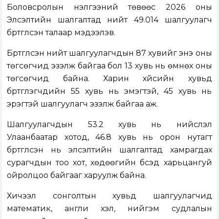
Боловсролын үнэлгээний төвөөс 2026 оны
Элсэлтийн шалгалтад нийт 49.014 шалгуулагч
бүртгүүлсэн талаар мэдээлэв.
Бүртгүүлсэн нийт шалгуулагчдын 87 хувийг энэ оны
төгсөгчид эзэлж байгаа бол 13 хувь нь өмнөх оны
төгсөгчид байна. Харин хүйсийн хувьд
бүртгүүлэгчдийн 55 хувь нь эмэгтэй, 45 хувь нь
эрэгтэй шалгуулагч эзэлж байгаа аж.
Шалгуулагчдын 53.2 хувь нь нийслэл
Улаанбаатар хотод, 46.8 хувь нь орон нутагт
бүртгүүлсэн нь элсэлтийн шалгалтад хамрагдах
сурагчдын тоо хот, хөдөөгийн бүсэд харьцангуй
ойролцоо байгааг харуулж байна.
Хичээл сонголтын хувьд шалгуулагчид
математик, англи хэл, нийгэм судлалын