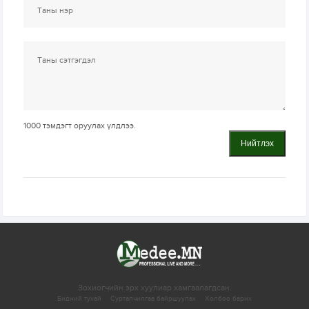
1000
тэмдэгт оруулах үлдлээ.
Нийтлэх
Зохиогчийн эрх хуулиар хамгаалагдсан.
Бидний тухай
Сурталчилгаа байршуулах
Холбоо барих