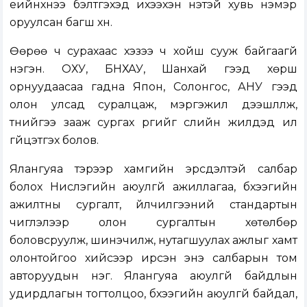
үеийнхнээ бэлтгэхэд ихээхэн үнэтэй хувь нэмэр
оруулсан багш хүн.
Өөрөө ч сурахаас хэзээ ч хойш сууж байгаагүй
нэгэн. ОХУ, БНХАУ, Шанхай гээд хөрш
орнуудаасаа гадна Япон, Солонгос, АНУ гээд
олон улсад суралцаж, мэргэжил дээшлүүлж,
түүнийгээ зааж сургах үүргийг сүүлийн жилүүдэд илүү
гүйцэтгэх болов.
Ялангуяа тэрээр хамгийн эрсдэлтэй салбар
болох Нислэгийн аюулгүй ажиллагаа, бүхээгийн
ажилтны сургалт, үйлчилгээний стандартын
чиглэлээр олон сургалтын хөтөлбөр
боловсруулж, шинэчилж, нутагшуулах ажлыг хамт
олонтойгоо хийсээр ирсэн энэ салбарын том
авторуудын нэг. Ялангуяа аюулгүй байдлын
удирдлагын тогтолцоо, бүхээгийн аюулгүй байдал,