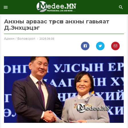
Анхны арваас төрсөн анхны гавьяат
Д.Энхцэцэг
Aдмин / Боловсрол
2026.06.08