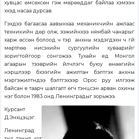
хувцас өмсөхсөн гэж мөрөөддөг байлаа хэмээн
хүүхэд насаа дурсав.
Гэхдээ багаасаа аавынхаа механикчийн ажлаас
техникийн дөр олж, ээжийнхээ нямбай чанарыг
харж өссөн болоод ч тэр үү анхны мэдэгдэхүүн ч үгүй
мөртлөө нисэхийн сургуулийн хуваарийг
зоригтойгоор сонгожээ. Тухайн үед Монгол
агаарын тээврийн үйлчлэгч буюу өнөөгийн
нэршлээр бүхээгийн ажилтан бэлтгэх анхны
мэргэжилтнүүдээ бэлтгэхээр Орос руу илгээж
байсан үе таарч шалгалт өгч тэнцсэн арван охины
нэг болон 1983 онд Ленинградыг зорьжээ.
Курсант
Д.Энхцэцэг.
Ленинград
түүнд танил хот