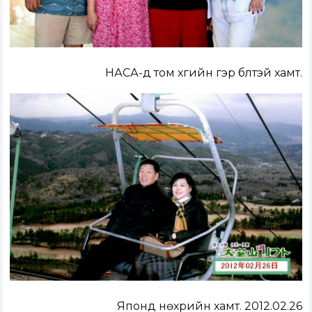
НАСА-д том хүүгийн гэр бүлтэй хамт.
Японд нөхрийн хамт. 2012.02.26