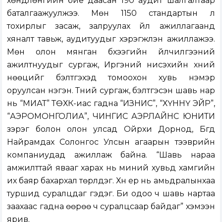
хөндлөнгийн бие даасан 190 аудит шалгалтаар
баталгаажуулжээ. Мөн 1150 стандартын үл
тохирлыг засаж, залруулах үйл ажиллагаанд
хяналт тавьж, аудитуудыг хэрэгжүүлэн ажиллажээ.
Мөн олон мянган бүхээгийн үйлчилгээний
ажилтнуудыг сургаж, Иргэний нисэхийн хүний
нөөцийг бэлтгэхэд томоохон хувь нэмэр
оруулсан нэгэн. Түүний сургаж, бэлтгэсэн шавь нар
нь “МИАТ” ТӨХК-иас гадна “ИЗНИС”, “ХҮННҮ ЭЙР”,
“АЭРОМОНГОЛИА”, ЧИНГИС АЭРЛАЙНС ЮНИТИ
зэрэг болон олон улсад Ойрхи Дорнод, Бүгд
Найрамдах Солонгос Улсын агаарын тээврийн
компаниудад ажиллаж байна. “Шавь нараа
амжилттай явааг харах нь миний хувьд хамгийн
их баяр бахархал төрүүлдэг. Хүн ер нь амьдралынхаа
туршид суралцдаг гэдэг. Би одоо ч шавь нартаа
заахаас гадна өөрөө ч суралцсаар байдаг” хэмээн
ярив.