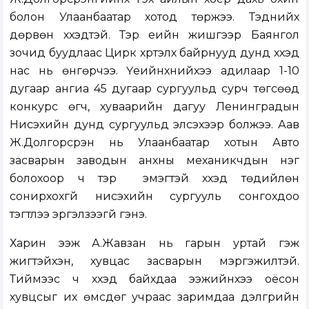
болон Улаанбаатар хотод төржээ. Тэднийх
дөрвөн хүүхэдтэй. Тэр үеийн жишгээр Баянгол
зочид буудлаас Цирк хүртэлх байрнууд дунд хүүхэд
нас нь өнгөрчээ. Үеийнхнийхээ адилаар 1-10
дугаар ангиа 45 дугаар сургуульд сурч төгсөөд
конкурс өгч, хуваарийн дагуу Ленинградын
Нисэхийн дунд сургуульд элсэхээр болжээ. Аав
Ж.Долгорсүрэн нь Улаанбаатар хотын Авто
засварын заводын анхны механикчдын нэг
болохоор ч тэр үү эмэгтэй хүүхэд төдийлөн
сонирхохгүй нисэхийн сургууль сонгохдоо
тэгтлээ эргэлзээгүй гэнэ.
Харин ээж А.Жавзан нь гарын уртай гэж
жигтэйхэн, хувцас засварын мэргэжилтэй.
Тиймээс ч хүүхэд байхдаа ээжийнхээ оёсон
хувцсыг их өмсдөг учраас заримдаа дэлгүүрийн