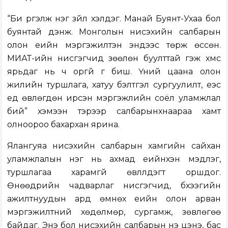
“Би үргэлж нэг зүйл хэлдэг. Манай Буянт-Ухаа бол
буянтай дэнж. Монголын нисэхийн салбарын
олон үеийн мэргэжилтэн эндээс төрж өссөн.
МИАТ-ийн нисгэгчид зөөлөн буулттай гэж хүмүүс
ярьдаг нь ч оргүй үг биш. Үүний цаана олон
жилийн туршлага, хатуу бэлтгэл сургуулилт, үеэс
үед өвлөгдөн ирсэн мэргэжлийн соёл уламжлал
бий” хэмээн тэрээр салбарынхнаараа хамт
олноороо бахархан ярина.
Ялангуяа нисэхийн салбарын хамгийн сайхан
уламжлалын нэг нь ахмад үеийнхэн мэдлэг,
туршлагаа харамгүй өвлүүлдэгт оршдог.
Өнөөдрийн чадварлаг нисгэгчид, бүхээгийн
ажилтнуудын ард өмнөх үеийн олон арван
мэргэжилтний хөдөлмөр, сургамж, зөвлөгөө
байдаг. Энэ бол нисэхийн салбарын үнэ цэнэ, бас