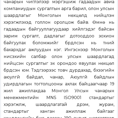
чанарын чиглэлээр мэргэшиж гадаадын авиа
компаниудын сургалтын арга барил, олон улсын
шаардлагыг Монголын нөхцөлд нийцүүлэн
хэрэгжүүлэхэд голлон оролцож байв. Өмнө нь
гадаадын байгууллагуудаар хийлгэдэг байсан
зарим сургалт, дадлагыг дотооддоо зохион
байгуулах боломжийг бүрдүүлсэн нь түүний
бахархдаг ажлуудын нэг. Ингэснээр Монголын
нисэхийн салбар олон улсын шаардлагад
нийцсэн сургалтыг эх орондоо явуулах нөхцөл
бүрдсэн юм. Тэдгээрээс товч дурдахад, бүхээгийн
аюулгүй байдал, чанар, Аюулгүй байдлын
удирдлагын тогтолцооны ахлах байцаагчаар 19
жил ажиллахдаа Монгол Улсын чанарын
менежментийн MNS ISO9001 стандартыг
хэрэгжүүлж, шаардлагатай дүрэм, журам,
стандартыг ханган ажиллаж байгааг