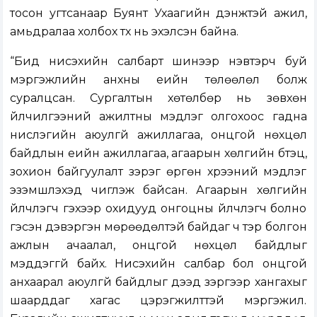
тосон угтсанаар Буянт Ухаагийн дэнжтэй ажил,
амьдралаа холбох түүх нь эхэлсэн байна.
“Бид нисэхийн салбарт шинээр нэвтэрч буй
мэргэжлийн анхны үеийн төлөөлөл болж
суралцсан. Сургалтын хөтөлбөр нь зөвхөн
үйлчилгээний ажилтны мэдлэг олгохоос гадна
нислэгийн аюулгүй ажиллагаа, онцгой нөхцөл
байдлын үеийн ажиллагаа, агаарын хөлгийн бүтэц,
зохион байгуулалт зэрэг өргөн хүрээний мэдлэг
эзэмшүүлэхэд чиглэж байсан. Агаарын хөлгийн
үйлчлэгч гэхээр охидууд онгоцны үйлчлэгч болно
гэсэн дэвэргэн мөрөөдөлтэй байдаг ч тэр болгон
ажлын ачаалал, онцгой нөхцөл байдлыг
мэддэггүй байх. Нисэхийн салбар бол онцгой
анхаарал аюулгүй байдлыг дээд зэргээр хангахыг
шаарддаг хагас цэрэгжилттэй мэргэжил.