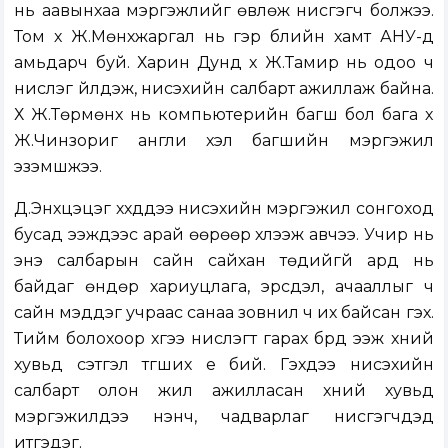
нь аавынхаа мэргэжлийг өвлөж нисгэгч болжээ.
Том хүү Ж.Мөнхжаргал нь гэр бүлийн хамт АНУ-д
амьдарч буй. Харин Дунд хүү Ж.Тамир нь одоо ч
нислэг үйлдэж, нисэхийн салбарт ажиллаж байна.
Хүү Ж.Төрмөнх нь компьютерийн багш бол бага хүү
Ж.Чинзориг англи хэл багшийн мэргэжил
эзэмшжээ.
Д.Энхцэцэг хүүхдүүдээ нисэхийн мэргэжил сонгоход
бусад ээжүүдээс арай өөрөөр хүлээж авчээ. Учир нь
энэ салбарын сайн сайхан төдийгүй ард нь
байдаг өндөр хариуцлага, эрсдэл, ачааллыг ч
сайн мэддэг учраас санаа зовнил ч их байсан гэх.
Тийм болохоор хүүгээ нислэгт гарах бүрд ээж хүний
хувьд сэтгэл түгших үе бий. Гэхдээ нисэхийн
салбарт олон жил ажилласан хүний хувьд
мэргэжилдээ үнэнч, чадварлаг нисгэгчдэд
итгэдэг.