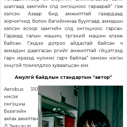
шалгаад хамгийн сүүлд онгоцноос гараарай” гэж
хэлсэн. Азаар бид амжилттай газардаад
зорчигчид болон багийнхнаа буулгаад ахмадын
хэлсэн ёсоор хамгийн сүүлд онгоцноос гарсан.
Гарахад галын машин, түргэний машин хүлээж
байсан. Гэхдээ дотроо айдастай байсан ч
ахмадын даалгасан үүргийг амжилттай гүйцэтгээд
гарч ирэхэд нулимс гарч байлаа” хэмээн нэгэн
онцгой тохиолдлоо хуваалцсан юм.
Аюулгүй байдлын стандартын “автор”
Aerobus 310
нисэх
онгоцны
бүхээгийн
ахлах ажилтан
Д.Энхцэцэг.