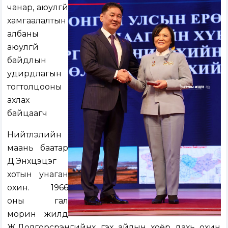
чанар, аюулгүй
хамгаалалтын
албаны
аюулгүй
байдлын
удирдлагын
тогтолцооны
ахлах
байцаагч
Нийтлэлийн
маань баатар
Д.Энхцэцэг
хотын унаган
охин. 1966
оны гал
морин жилд
Ж.Долгорсүрэнгийнх гэх айлын хоёр дахь охин