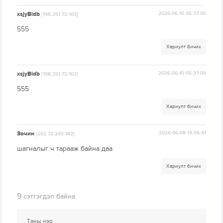
xsjyBldb
2026-06-10 05:37:00
[198.251.72.103]
555
Хариулт бичих
xsjyBldb
2026-06-10 05:37:00
[198.251.72.103]
555
Хариулт бичих
Зочин
2026-06-08 14:05:41
[202.72.243.182]
шагналыг ч тарааж байна даа
Хариулт бичих
9
сэтгэгдэл байна