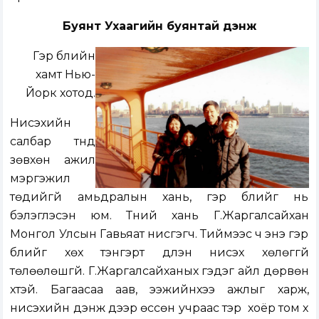
Буянт Ухаагийн буянтай дэнж
Гэр бүлийн
хамт Нью-
Йорк хотод.
Нисэхийн
салбар түүнд
зөвхөн ажил
мэргэжил
төдийгүй амьдралын хань, гэр бүлийг нь
бэлэглэсэн юм. Түүний хань Г.Жаргалсайхан
Монгол Улсын Гавьяат нисгэгч. Тиймээс ч энэ гэр
бүлийг хөх тэнгэрт дүүлэн нисэх хөлөггүй
төлөөлөшгүй. Г.Жаргалсайханых гэдэг айл дөрвөн
хүүтэй. Багаасаа аав, ээжийнхээ ажлыг харж,
нисэхийн дэнж дээр өссөн учраас тэр үү хоёр том хүү