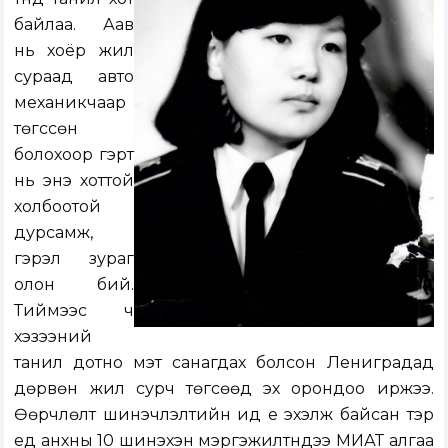
байлаа. Аав
нь хоёр жил
сураад авто
механикчаар
төгссөн
болохоор гэрт
нь энэ хоттой
холбоотой
дурсамж,
гэрэл зураг
олон бий.
Тиймээс ч
хэзээний
танил дотно мэт санагдах болсон Лениградад
дөрвөн жил сурч төгсөөд эх орондоо иржээ.
Өөрчлөлт шинэчлэлтийн ид үе эхэлж байсан тэр
үед анхны 10 шинэхэн мэргэжилтнүүдээ МИАТ алгаа