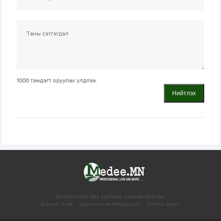
1000
тэмдэгт оруулах үлдлээ.
Нийтлэх
Зохиогчийн эрх хуулиар хамгаалагдсан.
Бидний тухай
Сурталчилгаа байршуулах
Холбоо барих