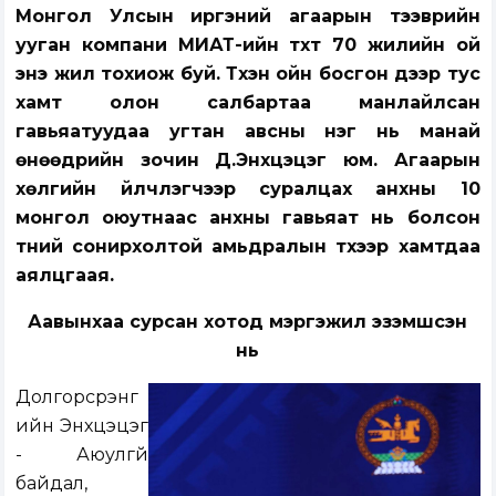
Монгол Улсын иргэний агаарын тээврийн
ууган компани МИАТ-ийн түүхт 70 жилийн ой
энэ жил тохиож буй. Түүхэн ойн босгон дээр тус
хамт олон салбартаа манлайлсан
гавьяатуудаа угтан авсны нэг нь манай
өнөөдрийн зочин Д.Энхцэцэг юм. Агаарын
хөлгийн үйлчлэгчээр суралцах анхны 10
монгол оюутнаас анхны гавьяат нь болсон
түүний сонирхолтой амьдралын түүхээр хамтдаа
аялцгаая.
Аавынхаа сурсан хотод мэргэжил эзэмшсэн
нь
Долгорсүрэнг
ийн Энхцэцэг
- Аюулгүй
байдал,