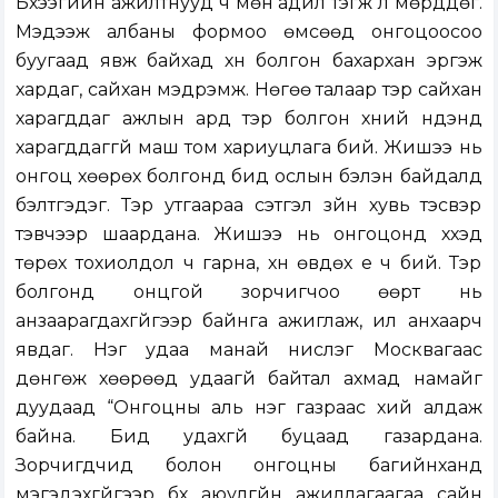
Бүхээгийн ажилтнууд ч мөн адил тэгж л мөрддөг.
Мэдээж албаны формоо өмсөөд онгоцоосоо
буугаад явж байхад хүн болгон бахархан эргэж
хардаг, сайхан мэдрэмж. Нөгөө талаар тэр сайхан
харагддаг ажлын ард тэр болгон хүний нүдэнд
харагддаггүй маш том хариуцлага бий. Жишээ нь
онгоц хөөрөх болгонд бид ослын бэлэн байдалд
бэлтгэдэг. Тэр утгаараа сэтгэл зүйн хувь тэсвэр
тэвчээр шаардана. Жишээ нь онгоцонд хүүхэд
төрөх тохиолдол ч гарна, хүн өвдөх үе ч бий. Тэр
болгонд онцгой зорчигчоо өөрт нь
анзаарагдахгүйгээр байнга ажиглаж, илүү анхаарч
явдаг. Нэг удаа манай нислэг Москвагаас
дөнгөж хөөрөөд удаагүй байтал ахмад намайг
дуудаад “Онгоцны аль нэг газраас хий алдаж
байна. Бид удахгүй буцаад газардана.
Зорчигдчид болон онгоцны багийнханд
мэгэдэхгүйгээр бүх аюулгүйн ажиллагаагаа сайн