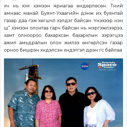
хүч нь юм хэмээн яриагаа өндөрлөсөн. Түүний
амнаас манай Буянт-Ухаагийн дэнж их буянтай
газар даа гэж хөгшчүүл хэлдэг байсан. Үнэхээр үнэн
шүү” хэмээн олонтаа гарч байсан нь мэргэжлээрээ,
хамт олноороо бахархсан бахархлын зэрэгцээ
ажил амьдралын олон жилээ өнгөрүүлсэн газар
орноо бишрэн хүндэлсэн хүндэтгэл дүүрэн үгс байлаа