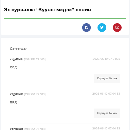
Эх сурвалж: “Зууны мэдээ” сонин
Сэтгэгдэл
xsjyBldb
2026-06-10 07:04:37
[198.251.72.103]
555
Хариулт бичих
xsjyBldb
2026-06-10 07:04:33
[198.251.72.103]
555
Хариулт бичих
xsjyBldb
2026-06-10 07:04:32
[198.251.72.103]