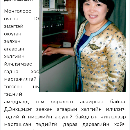
Монголоос
очсон 10
эмэгтэй
оюутан
зөвхөн
агаарын
хөлгийн
үйлчлэгчээс
гадна хос
мэргэжилтэй
төгссөн нь
тэдний
амьдралд том өөрчлөлт авчирсан байна.
Д.Энхцэцэг зөвхөн агаарын хөлгийн үйлчлэгч
төдийгүй нисэхийн аюулгүй байдлын чиглэлээр
мэргэшсэн төдийгүй, дараа дараагийн хойч