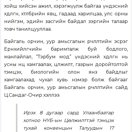
хойш хийсэн ажил, хэрэгжүүлж байгаа үндэсний
хөдөлгөөн, хөтөлбөрийн явц, гадаад харилцаа, улс орны
нийгэм, эдийн засгийн байдал зэргийн талаар
товч танилцууллаа.
Байгаль орчин, уур амьсгалын өөрчлөлтийн эсрэг
Ерөнхийлөгчийн баримталж буй бодлого,
манлайлал, “Тэрбум мод” үндэсний хөдөлгөөн нь
усны нөөцөө хамгаалах, цөлжилт, газрын доройтолтой
тэмцэх, биологийн олон янз байдлыг
хамгаалахад чухал хувь нэмэр болж байгааг
Байгаль орчин, уур амьсгалын өөрчлөлтийн сайд
Ц.Сандаг-Очир хэллээ.
Ирэх 8 дугаар сард Улаанбаатар
хотноо НҮБ-ын Цөлжилттэй тэмцэх
тухай конвенцын Талуудын 17