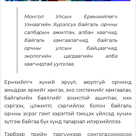
Монгол Улсын Ерөнхийлөгч
Ухнаагийн Хүрэлсүх байгаль орчны
салбарын ажилтан, албан хаагчид,
байгаль хамгаалагчид, байгаль
орчны улсын байцаагчид,
экологийн цагдаагийн алба
хаагчидтай уулзлаа.
Ерөнхийлөгч хүний эрүүл, аюулгүй орчинд
амьдрах эрхийг хангах, эко системийг хамгаалах,
байгалийн баялгийг зохистой ашиглах, нөхөн
сэргээх, цөлжилтөөс сэргийлэх болон байгаль
орчны эсрэг гэмт хэрэгтэй тэмцэх үйлсэд хүчин
зүтгэж байгаа бүх хүнд талархал илэрхийллээ.
Тэрбээр төрийн тэргүүнээр сонгогдсоноосоо