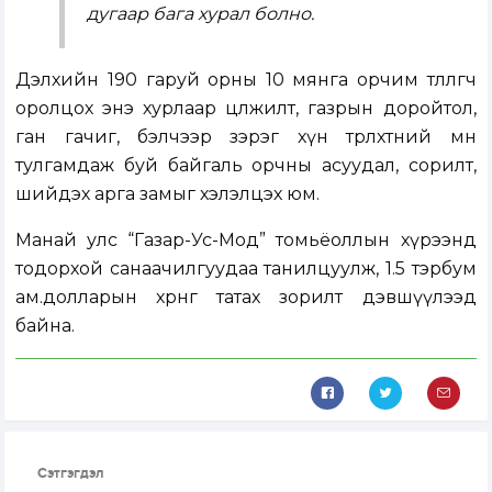
дугаар бага хурал болно.
Дэлхийн 190 гаруй орны 10 мянга орчим төлөөлөгч
оролцох энэ хурлаар цөлжилт, газрын доройтол,
ган гачиг, бэлчээр зэрэг хүн төрөлхтний өмнө
тулгамдаж буй байгаль орчны асуудал, сорилт,
шийдэх арга замыг хэлэлцэх юм.
Манай улс “Газар-Ус-Мод” томьёоллын хүрээнд
тодорхой санаачилгуудаа танилцуулж, 1.5 тэрбум
ам.долларын хөрөнгө татах зорилт дэвшүүлээд
байна.
Сэтгэгдэл