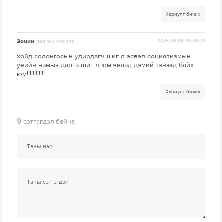
Хариулт бичих
Зочин
2026-06-08 20:09:21
[188.162.249.141]
хойд солонгосын удирдагч шиг л эсвэл социализмын
уеийн намын дарга шиг л юм яваад дэмий тэнээд байх
юм!!!!!!!!!!!!
Хариулт бичих
9
сэтгэгдэл байна