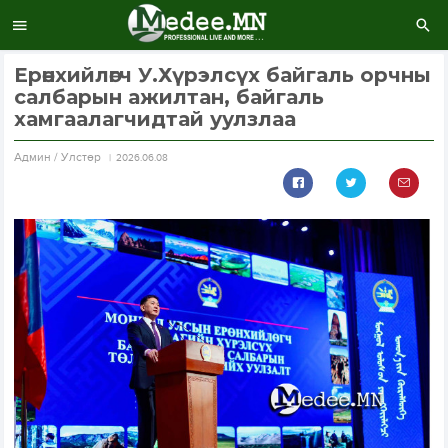
Ерөнхийлөгч У.Хүрэлсүх байгаль орчны
салбарын ажилтан, байгаль
хамгаалагчидтай уулзлаа
Aдмин / Улстөр
2026.06.08