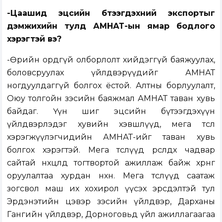
-Цаашид эцсийн бүтээгдэхүүний экспортыг
дэмжихийн тулд АМНАТ-ын ямар бодлого
хэрэгтэй вэ?
-Өөрийн ордгүй олборлолт хийдэггүй баяжуулах,
боловсруулах үйлдвэрүүдийг АМНАТ
ногдуулдаггүй болгох ёстой. Алтны борлуулалт,
Оюу толгойн зэсийн баяжмал АМНАТ таван хувь
байдаг. Үүн шиг эцсийн бүтээгдэхүүн
үйлдвэрлэдэг хувийн хэвшлүүд, мега төсөл
хэрэгжүүлэгчидийн АМНАТ-ийг таван хувь
болгох хэрэгтэй. Мега төслүүд өрсөлдөх чадвар
сайтай нөхцөлд тогтвортой ажиллаж байж хөрөнгө
оруулалтаа хурдан нөхнө. Мега төслүүд саатаж
зогсвол маш их хохирол үүсэх эрсдэлтэй тул
Эрдэнэтийн цэвэр зэсийн үйлдвэр, Дарханы
Гангийн үйлдвэр, Дорноговьд үйл ажиллагаагаа