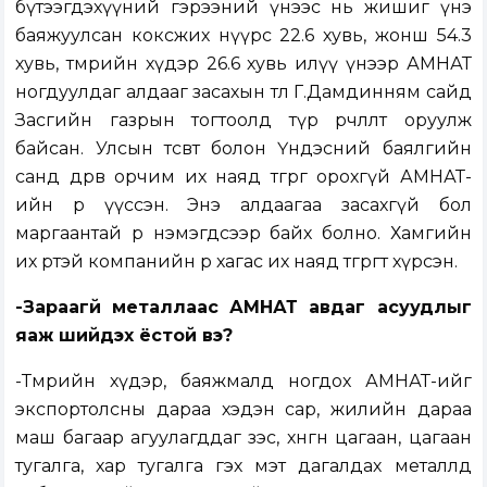
бүтээгдэхүүний гэрээний үнээс нь жишиг үнэ
баяжуулсан коксжих нүүрс 22.6 хувь, жонш 54.3
хувь, төмрийн хүдэр 26.6 хувь илүү үнээр АМНАТ
ногдуулдаг алдааг засахын төлөө Г.Дамдинням сайд
Засгийн газрын тогтоолд түр өөрчлөлт оруулж
байсан. Улсын төсөвт болон Үндэсний баялгийн
санд дөрөв орчим их наяд төгрөг орохгүй АМНАТ-
ийн өр үүссэн. Энэ алдаагаа засахгүй бол
маргаантай өр нэмэгдсээр байх болно. Хамгийн
их өртэй компанийн өр хагас их наяд төгрөгт хүрсэн.
-Зараагүй металлаас АМНАТ авдаг асуудлыг
яаж шийдэх ёстой вэ?
-Төмрийн хүдэр, баяжмалд ногдох АМНАТ-ийг
экспортолсны дараа хэдэн сар, жилийн дараа
маш багаар агуулагддаг зэс, хөнгөн цагаан, цагаан
тугалга, хар тугалга гэх мэт дагалдах металлд