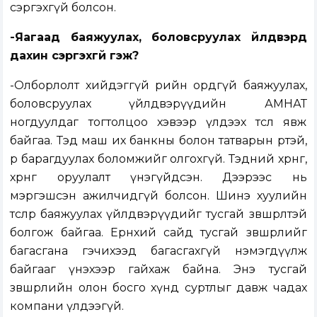
сэргэхгүй болсон.
-Яагаад баяжуулах, боловсруулах үйлдвэрүүд
дахин сэргэхгүй гэж?
-Олборлолт хийдэггүй өөрийн ордгүй баяжуулах,
боловсруулах үйлдвэрүүдийн АМНАТ
ногдуулдаг тогтолцоо хэвээр үлдээх төсөл явж
байгаа. Тэд маш их банкны болон татварын өртэй,
өрөө барагдуулах боломжийг олгохгүй. Тэдний хөрөнгө,
хөрөнгө оруулалт үнэгүйдсэн. Дээрээс нь
мэргэшсэн ажилчидгүй болсон. Шинэ хуулийн
төслөөр баяжуулах үйлдвэрүүдийг тусгай зөвшөөрөлтэй
болгож байгаа. Ерөнхий сайд тусгай зөвшөөрлийг
багасгана гэчихээд багасгахгүй нэмэгдүүлж
байгааг үнэхээр гайхаж байна. Энэ тусгай
зөвшөөрлийн олон босго хүнд суртлыг давж чадах
компани үлдээгүй.