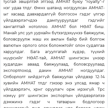
тусгай зөвшөөрөлтэй этгээд АМНАТ буюу “royalty”-г
нэг удаа төлдөг. Өмнөх шатанд ногдуулсан АМНАТ-
ыг хасаад давхардалгүй болгосон гэдэг үлгэр
үйлдвэрлэгчдээ дампууруулдаг гэдгийг
хангалттай нотоллоо. АМНАТ бол НӨАТ биш.
Манай улс уул уурхайн бүтээгдэхүүнээ баяжуулж,
боловсруулж маш их ажлын байр бий болгож
валютын орлого олох боломжтойг олон судалгаа
харуулдаг. Бага агуулгатай хүдэр, түүхий
нүүрсийг НӨАТ-тай, АМНАТ шингэсэн үнээр
худалдан аваад баяжуулаад, боловсруулаад
экспортлоход дахин АМНАТ ногдуулдаг.
Олборлолт хийдэггүй баяжуулах үйлдвэр 12-14
хувийн АМНАТ төлдөг гэхээр энэ улсад ямар ч
үйлдвэрлэгч, хөрөнгө оруулагч орж ирэхгүй. Төрөөс
нэмүү өртөг шингэсэн экспортын үйлдвэрлэлээ
дэмжинэ гэдэг ч татварын бодлогоор