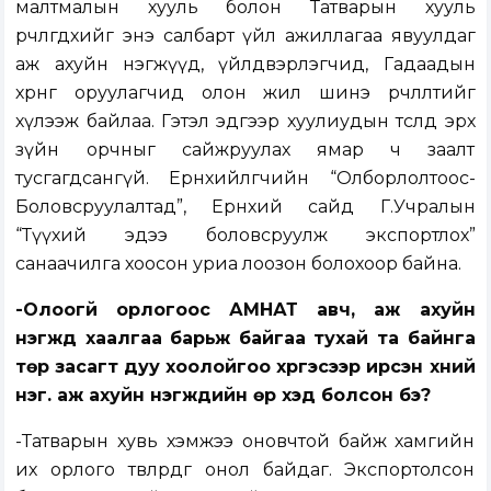
малтмалын хууль болон Татварын хууль
өөрчлөгдөхийг энэ салбарт үйл ажиллагаа явуулдаг
аж ахуйн нэгжүүд, үйлдвэрлэгчид, Гадаадын
хөрөнгө оруулагчид олон жил шинэ өөрчлөлтийг
хүлээж байлаа. Гэтэл эдгээр хуулиудын төсөлд эрх
зүйн орчныг сайжруулах ямар ч заалт
тусгагдсангүй. Ерөнхийлөгчийн “Олборлолтоос-
Боловсруулалтад”, Ерөнхий сайд Г.Учралын
“Түүхий эдээ боловсруулж экспортлох”
санаачилга хоосон уриа лоозон болохоор байна.
-Олоогүй орлогоос АМНАТ авч, аж ахуйн
нэгжүүд хаалгаа барьж байгаа тухай та байнга
төр засагт дуу хоолойгоо хүргэсээр ирсэн хүний
нэг. аж ахуйн нэгжүүдийн өр хэд болсон бэ?
-Татварын хувь хэмжээ оновчтой байж хамгийн
их орлого төвлөрдөг онол байдаг. Экспортолсон