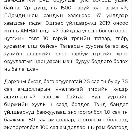
дэмждэггүй өрөнд оруулдаг улс болоод удаж
байна. Үр дүнд нь 1500 гаруй хүн ажилгүй,
Г.Дамдинням сайдын хэлснээр 47 үйлдвэр
хаагдсан гэдэг. Эдгээр үйлдвэрүүд 2019 оноос
өмнө нь АМНАТ төлдөггүй байхдаа улсын болон орон
нутгийн төсөвт 10 гаруй төрлийн татвар, төлбөр,
хураамж төлдөг байсан. Татварын сууриа багасгаж,
хувийн хэвшлийн олон тэрбум төгрөгийн хөрөнгө
оруулалтыг царцаасан маш буруу бодлого болох
нь батлагдсан.
Дарханы бүсэд бага агуулгатай 2.5 сая тн буюу 7.5
сая ам.долларын үнэлгээтэй төмрийн хүдэр
ашиглалтгүй хэвтэж байгаа. Уул уурхайн
биржийн хууль ч саад болдог. Тэнд байдаг
үйлдвэрүүд баяжуулаад экспортолбол 1.0 сая тн
баяжмал 80 сая ам.доллар, хорголжин болгоод
экспортолбол 100 сая ам.доллар, ширэм болгоод