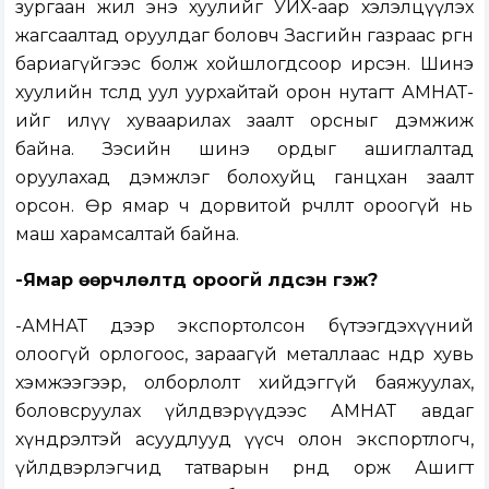
зургаан жил энэ хуулийг УИХ-аар хэлэлцүүлэх
жагсаалтад оруулдаг боловч Засгийн газраас өргөн
бариагүйгээс болж хойшлогдсоор ирсэн. Шинэ
хуулийн төсөлд уул уурхайтай орон нутагт АМНАТ-
ийг илүү хуваарилах заалт орсныг дэмжиж
байна. Зэсийн шинэ ордыг ашиглалтад
оруулахад дэмжлэг болохуйц ганцхан заалт
орсон. Өөр ямар ч дорвитой өөрчлөлт ороогүй нь
маш харамсалтай байна.
-Ямар өөрчлөлтүүд ороогүй үлдсэн гэж?
-АМНАТ дээр экспортолсон бүтээгдэхүүний
олоогүй орлогоос, зараагүй металлаас өндөр хувь
хэмжээгээр, олборлолт хийдэггүй баяжуулах,
боловсруулах үйлдвэрүүдээс АМНАТ авдаг
хүндрэлтэй асуудлууд үүсч олон экспортлогч,
үйлдвэрлэгчид татварын өрөнд орж Ашигт