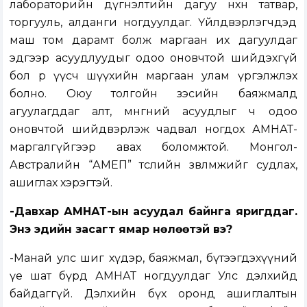
лабораторийн дүгнэлтийн дагуу нөхөн татвар,
торгууль, алданги ногдуулдаг. Үйлдвэрлэгчдэд
маш том дарамт болж маргаан их дагуулдаг
эдгээр асуудлуудыг одоо оновчтой шийдэхгүй
бол өр үүсч шүүхийн маргаан улам үргэлжлэх
болно. Оюу толгойн зэсийн баяжмалд
агуулагддаг алт, мөнгөний асуудлыг ч одоо
оновчтой шийдвэрлэж чадвал ногдох АМНАТ-өө
маргалгүйгээр авах боломжтой. Монгол-
Австралийн “АМЕП” төслийн зөвлөмжийг судлах,
ашиглах хэрэгтэй.
-Давхар АМНАТ-ын асуудал байнга яригддаг.
Энэ эдийн засагт ямар нөлөөтэй вэ?
-Манай улс шиг хүдэр, баяжмал, бүтээгдэхүүний
үе шат бүрд АМНАТ ногдуулдаг Улс дэлхийд
байдаггүй. Дэлхийн бүх оронд ашиглалтын