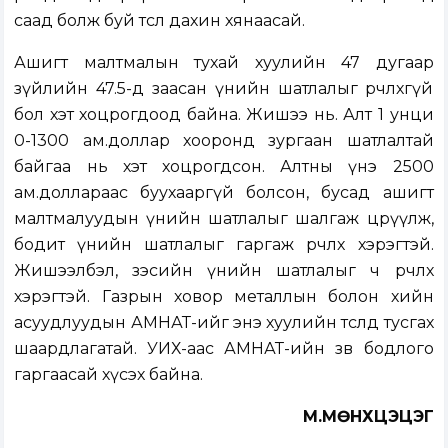
саад болж буй төслөө дахин хянаасай.
Ашигт малтмалын тухай хуулийн 47 дугаар
зүйлийн 47.5-д заасан үнийн шатлалыг өөрчлөхгүй
бол хэт хоцрогдоод байна. Жишээ нь. Алт 1 унци
0-1300 ам.доллар хооронд зургаан шатлалтай
байгаа нь хэт хоцрогдсон. Алтны үнэ 2500
ам.доллараас буухааргүй болсон, бусад ашигт
малтмалуудын үнийн шатлалыг шалгаж цөөрүүлж,
бодит үнийн шатлалыг гаргаж өөрчлөх хэрэгтэй.
Жишээлбэл, зэсийн үнийн шатлалыг ч өөрчлөх
хэрэгтэй. Газрын ховор металлын болон хийн
асуудлуудын АМНАТ-ийг энэ хуулийн төсөлдөө тусгах
шаардлагатай. УИХ-аас АМНАТ-ийн зөв бодлого
гаргаасай хүсэх байна.
М.МӨНХЦЭЦЭГ