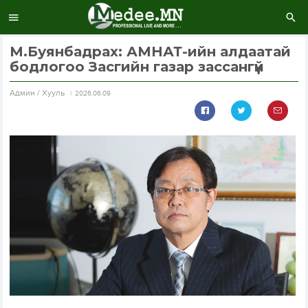
М.Буянбадрах: АМНАТ-ийн алдаатай
бодлогоо Засгийн газар зассангүй
Aдмин / Хууль
2026.06.09