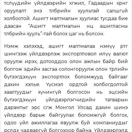
төслүүдийн үйлдвэрийн хөгжил, Гадаадын хөрөнгө
оруулалт энэ төлбөрийн хуультай салшгүй
холбоотой. Ашигт малтмалын хуулиас тусдаа бие
даасан “Ашигт малтмалын нөөц ашигласны
төлбөрийн хууль”-тай болох цаг нь болсон.
Нэмж хэлэхэд, ашигт малтмалаа нэмүү өртөг
шингээж үйлдвэрлэж экспортловол илүү валют
оруулж ирэх, дотооддоо олон ажлын байр бий
болгож эдийн засгаа солонгоруулж олон төрлийн
бүтээгдэхүүн экспортлох боломжууд байгааг
дахин хэлье. Үүсмэл ордтой холбогдолтой
заалтуудыг хүчингүй болгосон нь эцсийн
бүтээгдэхүүн үйлдвэрлэгчидийн татварын
дарамтыг эрс өсгөж Монгол Улсад дахин шинэ
үйлдвэр барьж байгуулах боломжгүй болгох,
одоо үйл ажиллагаа явуулж буй компаниудыг
өрсөлдөх чадваргүй болгохоор байна. Үйлдвэрлэлд