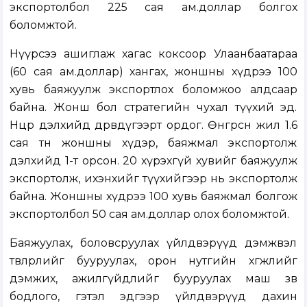
экспортолбол 225 сая ам.доллар болгох
боломжтой.
Нүүрсээ ашиглаж хагас коксоор Улаанбаатараа
(60 сая ам.доллар) хангах, жоншны хүдрээ 100
хувь баяжуулж экспортлох боломжоо алдсаар
байна. Жонш бол стратегийн чухал түүхий эд.
Нөөцөөрөө дэлхийд дөрөвдүгээрт ордог. Өнгөрсөн жил 1.6
сая тн жоншны хүдэр, баяжмал экспортолж
дэлхийд 1-т орсон. 20 хүрэхгүй хувийг баяжуулж
экспортолж, ихэнхийг түүхийгээр нь экспортолж
байна. Жоншны хүдрээ 100 хувь баяжмал болгож
экспортолбол 50 сая ам.доллар олох боломжтой.
Баяжуулах, боловсруулах үйлдвэрүүд дэмжвэл
төвлөрлийг бууруулах, орон нутгийн хөгжлийг
дэмжих, ажилгүйдлийг бууруулах маш зөв
бодлого, гэтэл эдгээр үйлдвэрүүд дахин