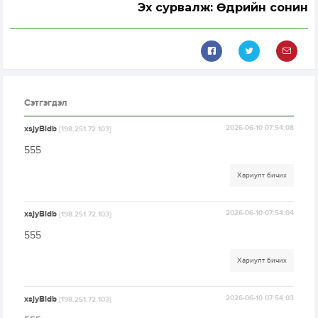
Эх сурвалж: Өдрийн сонин
Сэтгэгдэл
xsjyBldb
2026-06-10 07:54:08
[198.251.72.103]
555
Хариулт бичих
xsjyBldb
2026-06-10 07:54:04
[198.251.72.103]
555
Хариулт бичих
xsjyBldb
2026-06-10 07:54:03
[198.251.72.103]