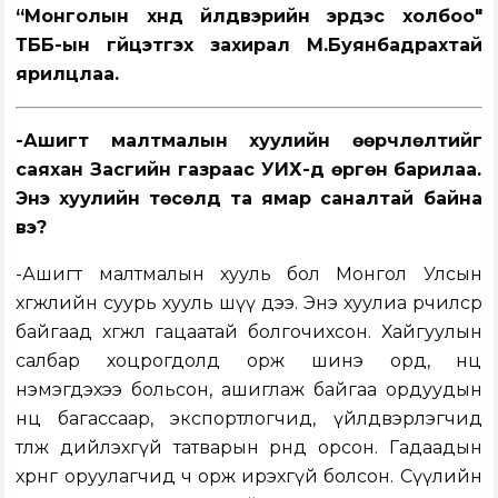
“Монголын хүнд үйлдвэрийн эрдэс холбоо"
ТББ-ын гүйцэтгэх захирал М.Буянбадрахтай
ярилцлаа.
-Ашигт малтмалын хуулийн өөрчлөлтийг
саяхан Засгийн газраас УИХ-д өргөн барилаа.
Энэ хуулийн төсөлд та ямар саналтай байна
вэ?
-Ашигт малтмалын хууль бол Монгол Улсын
хөгжлийн суурь хууль шүү дээ. Энэ хуулиа өөрчилсөөр
байгаад хөгжлөө гацаатай болгочихсон. Хайгуулын
салбар хоцрогдолд орж шинэ орд, нөөц
нэмэгдэхээ больсон, ашиглаж байгаа ордуудын
нөөц багассаар, экспортлогчид, үйлдвэрлэгчид
төлж дийлэхгүй татварын өрөнд орсон. Гадаадын
хөрөнгө оруулагчид ч орж ирэхгүй болсон. Сүүлийн