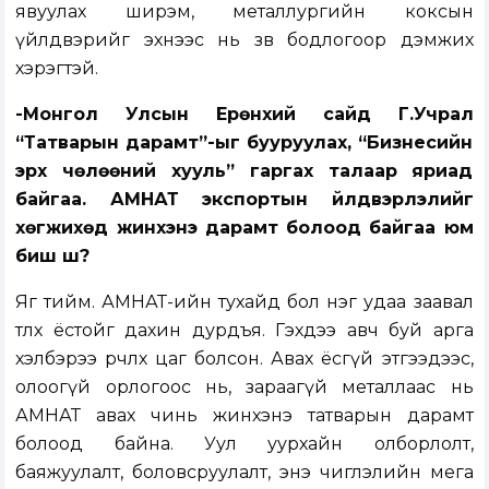
явуулах ширэм, металлургийн коксын
үйлдвэрийг эхнээс нь зөв бодлогоор дэмжих
хэрэгтэй.
-Монгол Улсын Ерөнхий сайд Г.Учрал
“Татварын дарамт”-ыг бууруулах, “Бизнесийн
эрх чөлөөний хууль” гаргах талаар яриад
байгаа. АМНАТ экспортын үйлдвэрлэлийг
хөгжихөд жинхэнэ дарамт болоод байгаа юм
биш шүү?
Яг тийм. АМНАТ-ийн тухайд бол нэг удаа заавал
төлөх ёстойг дахин дурдъя. Гэхдээ авч буй арга
хэлбэрээ өөрчлөх цаг болсон. Авах ёсгүй этгээдээс,
олоогүй орлогоос нь, зараагүй металлаас нь
АМНАТ авах чинь жинхэнэ татварын дарамт
болоод байна. Уул уурхайн олборлолт,
баяжуулалт, боловсруулалт, энэ чиглэлийн мега