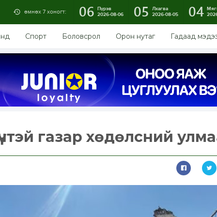
06
05
04
Пүрэв
Лхагва
Мяг
өмнөх 7 хоногт:
2026-08-06
2026-08-05
202
энд
Спорт
Боловсрол
Орон нутаг
Гадаад мэдэ
чтэй газар хөдөлсний улма