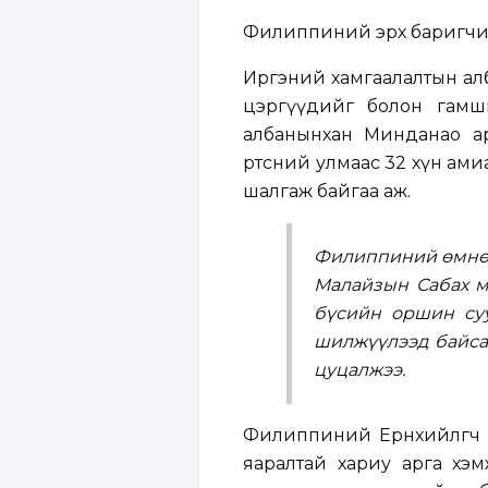
Филиппиний эрх баригчид
Иргэний хамгаалалтын алб
цэргүүдийг болон гамш
албанынхан Минданао ар
өртсөний улмаас 32 хүн ам
шалгаж байгаа аж.
Филиппиний өмнөд 
Малайзын Сабах м
бүсийн оршин суу
шилжүүлээд байса
цуцалжээ.
Филиппиний Ерөнхийлөгч
яаралтай хариу арга хэм