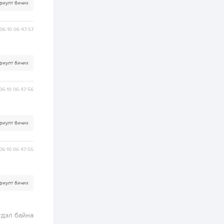
хэрэгжилт,
риулт бичих
амлалтаас илүү
бодит үр дүн чухал
2 өдөр
0
0
06-10 06:47:57
Неймар зодог тайлах
эсэхээ 12 дугаар сард
шийднэ
риулт бичих
2 өдөр
0
3
06-10 06:47:56
Нийслэлийн 30
дугаар сургуулийг 10
дугаар сарын 1-нд
ашиглалтад оруулна
риулт бичих
2 өдөр
0
0
Морингийн давааны
06-10 06:47:55
замаас “Барилгын
хатуу хог хаягдал
дахин боловсруулах
үйлдвэр” хүртэлх 1.5...
риулт бичих
2 өдөр
0
0
COP17 хурлын үеэр 5
дүүргийн 73
цэцэрлэг, 60
гдэл байна
сургуульд