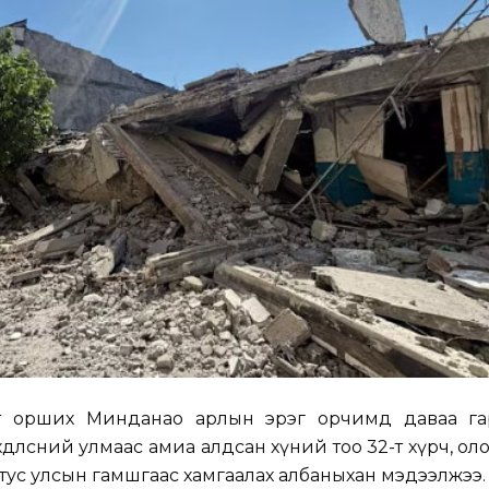
т орших Минданао арлын эрэг орчимд даваа гар
өдөлсний улмаас амиа алдсан хүний тоо 32-т хүрч, ол
 тус улсын гамшгаас хамгаалах албаныхан мэдээлжээ.