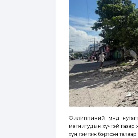
Филиппиний өмнөд нутаг
магнитудын хүчтэй газар х
хүн гэмтэж бэртсэн талаар