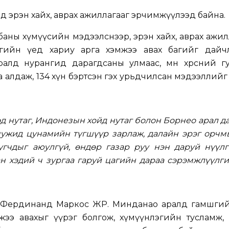
 эрэн хайх, аврах ажиллагааг эрчимжүүлээд байна.
аны хүмүүсийн мэдээлснээр, эрэн хайх, аврах ажи
гийн үед хариу арга хэмжээ авах багийг дайч
алд нурангид дарагдсаны улмаас, мөн хөрсний гу
иа алдаж, 134 хүн бэртсэн гэх урьдчилсан мэдээллийг
нутаг, Индонезын хойд нутаг болон Борнео арал д
ужид цунамийн түгшүүр зарлаж, далайн эрэг орчм
гчдыг аюулгүй, өндөр газар руу нэн даруй нүүлг
н хэдий ч зургаа гаруй цагийн дараа сэрэмжлүүлги
 Фердинанд Маркос ЖР. Минданао аралд гамшгий
жээ авахыг үүрэг болгож, хүмүүнлэгийн тусламж, 