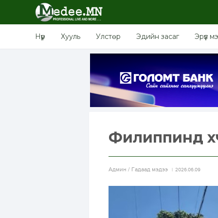
Нүүр
Хууль
Улстөр
Эдийн засаг
Эрүүл м
Филиппинд хү
Aдмин / Гадаад мэдээ
2026.06.09