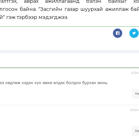
бэлтгэх, аврах ажиллагаанд бэлэн байхыг хо
лгосон байна. "Засгийн газар шуурхай ажиллаж байга
үй" гэж тэрбээр мэдэгджээ.
2026-
ээ хөдлөж хэдэн хүн амиа алдах болдоо бурхан минь
Ха
2026-
Ха