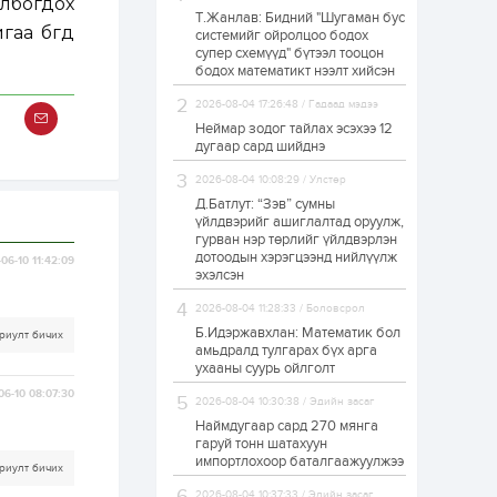
лбогдох
Т.Жанлав: Бидний "Шугаман бус
ЗГ: Автобензин,
а бөгөөд
системийг ойролцоо бодох
дизель түлшний
супер схемүүд" бүтээл тооцон
онцгой албан
татварыг тэглэлээ
бодох математикт нээлт хийсэн
2026-08-04 17:26:48 / Гадаад мэдээ
1 өдөр
2
0
Неймар зодог тайлах эсэхээ 12
З.Мэндсайхан:
дугаар сард шийднэ
Хүнсний нөөцийг
бэлтгэх агуулах,
2026-08-04 10:08:29 / Улстөр
зоорь бэлтгэх ААН-
үүдэд хөнгөлөлттэй
Д.Батлут: “Зэв” сумны
зээл олгоно
үйлдвэрийг ашиглалтад оруулж,
1 өдөр
1
0
гурван нэр төрлийг үйлдвэрлэн
дотоодын хэрэгцээнд нийлүүлж
Европ дахь
06-10 11:42:09
монголчуудын
эхэлсэн
соёлын наадам
боллоо
2026-08-04 11:28:33 / Боловсрол
Б.Идэржавхлан: Математик бол
риулт бичих
1 өдөр
2
0
амьдралд тулгарах бүх арга
ухааны суурь ойлголт
Өнгөрсөн сард
1,439.2 кг үнэт
06-10 08:07:30
2026-08-04 10:30:38 / Эдийн засаг
металл худалдан
авчээ
Наймдугаар сард 270 мянга
гаруй тонн шатахуун
импортлохоор баталгаажуулжээ
1 өдөр
0
0
риулт бичих
Б.Найдалаа: Энэ
2026-08-04 10:37:33 / Эдийн засаг