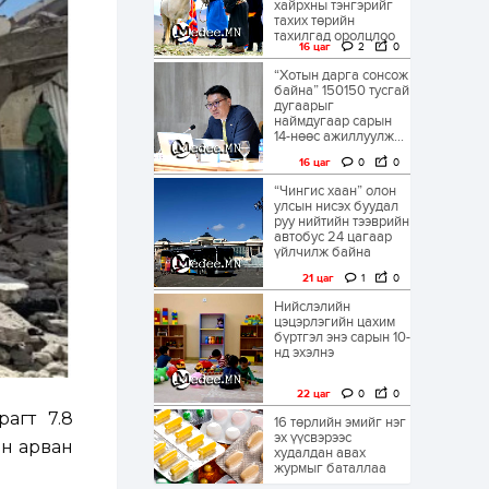
хайрхны тэнгэрийг
тахих төрийн
тахилгад оролцлоо
16 цаг
2
0
“Хотын дарга сонсож
байна” 150150 тусгай
дугаарыг
наймдугаар сарын
14-нөөс ажиллуулж...
16 цаг
0
0
“Чингис хаан” олон
улсын нисэх буудал
руу нийтийн тээврийн
автобус 24 цагаар
үйлчилж байна
21 цаг
1
0
Нийслэлийн
цэцэрлэгийн цахим
бүртгэл энэ сарын 10-
нд эхэлнэ
22 цаг
0
0
агт 7.8
16 төрлийн эмийг нэг
эх үүсвэрээс
он арван
худалдан авах
журмыг баталлаа