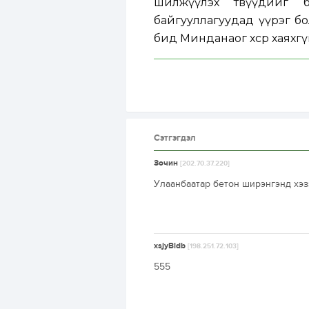
шилжүүлэх төвүүдийг 
байгууллагуудад үүрэг бо
бид Минданаог хөсөр хаяхг
Сэтгэгдэл
Зочин
[202.70.37.220]
Улаанбаатар бетон ширэнгэнд хэз
xsjyBldb
[198.251.72.103]
555