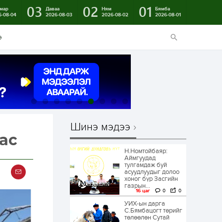
03
02
01
мар
Даваа
Ням
Бямба
6-08-04
2026-08-03
2026-08-02
2026-08-01
э
Шинэ мэдээ
ас
Н.Номтойбаяр:
Аймгуудад
тулгамдаж буй
асуудлуудыг долоо
хоног бүр Засгийн
газрын...
16 цаг
0
0
УИХ-ын дарга
С.Бямбацогт төрийг
төлөөлөн Сутай