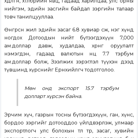
хөдөлгөөн, хөтөлбөрийн явц, гадаад харилцаа, улс орны
нийгэм, эдийн засгийн байдал зэргийн талаар
товч танилцууллаа.
Өнгөрсөн жил эдийн засаг 6.8 хувиар өсөж, нэг хүнд
ногдох Дотоодын нийт бүтээгдэхүүн 7,000
ам.доллар давж, худалдаа, хөрөнгө оруулалт
нэмэгдэн, гадаад валютын нөөц 7.7 тэрбум
ам.доллар болж, Зээлжих зэрэглэл түүхэн дээд
түвшинд хүрснийг Ерөнхийлөгч тодотголоо.
Мөн онд экспорт 15.7 тэрбум
долларт хүрсэн байна. ​
Эрчим хүч, газрын тосны бүтээгдэхүүн, ган, хүнс,
бордоо зэргийг дотооддоо үйлдвэрлэж, улмаар
экспортлогч улс болохын төлөө төр, засаг, хувийн