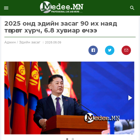
2025 онд эдийн засаг 90 их наяд
төгрөгт хүрч, 6.8 хувиар өсчээ
Aдмин / Эдийн засаг
2026.06.09