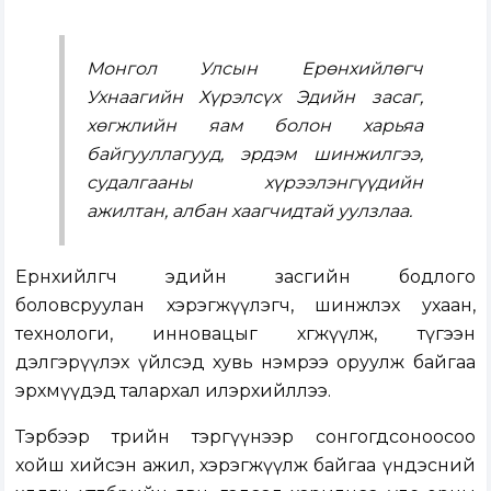
Монгол Улсын Ерөнхийлөгч
Ухнаагийн Хүрэлсүх Эдийн засаг,
хөгжлийн яам болон харьяа
байгууллагууд, эрдэм шинжилгээ,
судалгааны хүрээлэнгүүдийн
ажилтан, албан хаагчидтай уулзлаа.
Ерөнхийлөгч эдийн засгийн бодлого
боловсруулан хэрэгжүүлэгч, шинжлэх ухаан,
технологи, инновацыг хөгжүүлж, түгээн
дэлгэрүүлэх үйлсэд хувь нэмрээ оруулж байгаа
эрхмүүдэд талархал илэрхийллээ.
Тэрбээр төрийн тэргүүнээр сонгогдсоноосоо
хойш хийсэн ажил, хэрэгжүүлж байгаа үндэсний