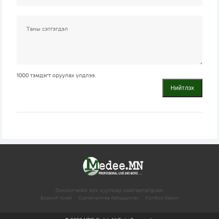
1000
тэмдэгт оруулах үлдлээ.
Нийтлэх
Зохиогчийн эрх хуулиар хамгаалагдсан.
Бидний тухай
Сурталчилгаа байршуулах
Холбоо барих