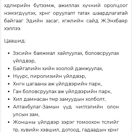
хөдөлмөрийн бүтээмж, ажиллах хүчний оролцоог
нэмэгдүүлэх, хөрөнгө оруулалт татах шаардлагатай
байгааг Эдийн засаг, хөгжлийн сайд Ж.Энхбаяр
хэллээ.
Цаашид:
Зэсийн баяжмал хайлуулах, боловсруулах
үйлдвэр,
Байгалийн хийн хоолой дамжуулах,
Нүүрс, пиролизийн үйлдвэр,
Хөнгөн цагааны аж үйлдвэрийн парк,
Ган боловсруулах аж үйлдвэрийн парк,
Хил дамнасан төмөр замуудын холболт,
Алтанбулаг-Замын үүд чиглэлийн олон
улсын зам,
Жоншны үйлдвэр зэрэг томоохон төслийг
төр, хувийн хэвшил, дотоод, гадаадын хөрөнгө