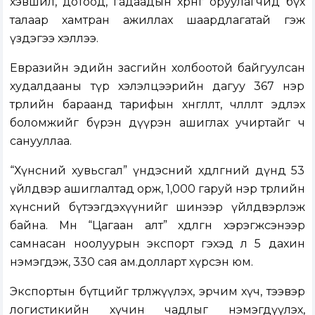
хэвшил, дотоод, гадаадын хөрөнгө оруулагчид бүх
талаар хамтран ажиллах шаардлагатай гэж
үздэгээ хэллээ.
Евразийн эдийн засгийн холбоотой байгуулсан
худалдааны түр хэлэлцээрийн дагуу 367 нэр
төрлийн бараанд тарифын хөнгөлөлт, чөлөөлөлт эдлэх
боломжийг бүрэн дүүрэн ашиглах учиртайг ч
санууллаа.
“Хүнсний хувьсгал” үндэсний хөдөлгөөний дүнд 53
үйлдвэр ашиглалтад орж, 1,000 гаруй нэр төрлийн
хүнсний бүтээгдэхүүнийг шинээр үйлдвэрлэж
байна. Мөн “Цагаан алт” хөдөлгөөн хэрэгжсэнээр
самнасан ноолуурын экспорт гэхэд л 5 дахин
нэмэгдэж, 330 сая ам.долларт хүрсэн юм.
Экспортын бүтцийг төрөлжүүлэх, эрчим хүч, тээвэр
логистикийн хүчин чадлыг нэмэгдүүлэх,