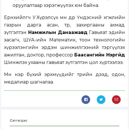
оруулалтаар хэрэгжүүлэх юм байна.
Ерөнхийлөгч У.Хүрэлсүх мөн өдөр Үндэсний хөгжлийн
газрын дарга асан, төр, захиргааны ахмад
зүтгэлтэн
Намжилын Данаажавд
Гавьяат эдийн
засагч, ШУА-ийн Математик, тоон технологийн
хүрээлэнгийн эрдэм шинжилгээний тэргүүлэх
ажилтан, доктор, профессор
Баасангийн Нэргүйд
Шинжлэх ухааны гавьяат зүтгэлтэн цол хүртээлээ.
Мөн нэр бүхий эрхмүүдийг төрийн дээд, одон,
медалиар шагналаа.
Сэтгэгдэл