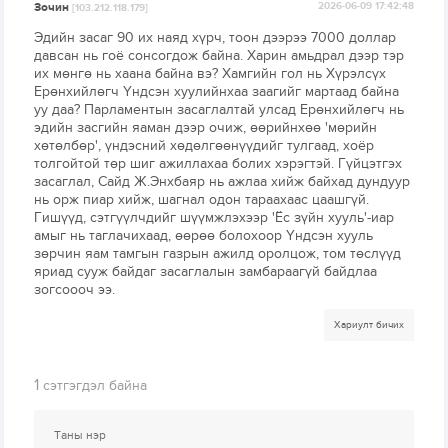
Зочин
2026-06-09 17:42:48
[103.212.118.179]
Эдийн засаг 90 их наяд хүрч, тоон дээрээ 7000 доллар
давсан нь гоё сонсогдож байна. Харин амьдрал дээр тэр
их мөнгө нь хаана байна вэ? Хамгийн гол нь Хүрэлсүх
Ерөнхийлөгч Үндсэн хуулийнхаа заагийг мартаад байна
уу даа? Парламентын засаглалтай улсад Ерөнхийлөгч нь
эдийн засгийн яаман дээр очиж, өөрийнхөө 'мөрийн
хөтөлбөр', үндэсний хөдөлгөөнүүдийг тулгаад, хоёр
толгойтой төр шиг ажиллахаа болих хэрэгтэй. Гүйцэтгэх
засаглал, Сайд Ж.Энхбаяр нь ажлаа хийж байхад дундуур
нь орж пиар хийж, шагнал одон тараахаас цаашгүй.
Гишүүд, сэтгүүлчдийг шүүмжлэхээр 'Ёс зүйн хууль'-иар
амыг нь таглачихаад, өөрөө болохоор Үндсэн хууль
зөрчин яам тамгын газрын ажилд оролцож, том төслүүд
яриад сууж байдаг засаглалын замбараагүй байдлаа
зогсоооч ээ.
Хариулт бичих
1
сэтгэгдэл байна