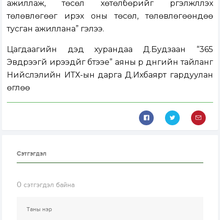
ажиллаж, төсөл хөтөлбөрийг үргэлжлүүлэх
төлөвлөгөөг ирэх оны төсөл, төлөвлөгөөндөө
тусган ажиллана” гэлээ.
Цагдаагийн дэд хурандаа Д.Будзаан “365
Эвдрээгүй ирээдүйг бүтээе” аяны үр дүнгийн тайланг
Нийслэлийн ИТХ-ын дарга Д.Ихбаярт гардуулан
өглөө
Сэтгэгдэл
0
сэтгэгдэл байна