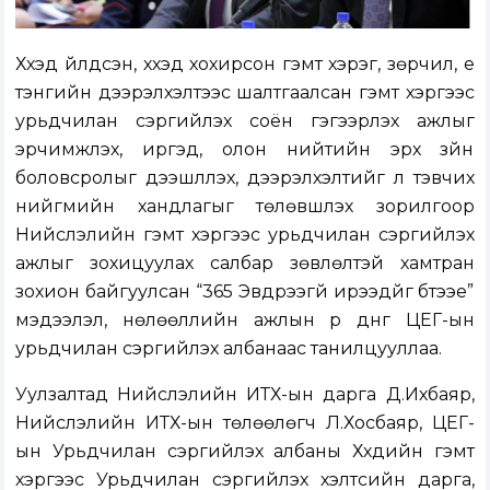
Хүүхэд үйлдсэн, хүүхэд хохирсон гэмт хэрэг, зөрчил, үе
тэнгийн дээрэлхэлтээс шалтгаалсан гэмт хэргээс
урьдчилан сэргийлэх соён гэгээрүүлэх ажлыг
эрчимжүүлэх, иргэд, олон нийтийн эрх зүйн
боловсролыг дээшлүүлэх, дээрэлхэлтийг үл тэвчих
нийгмийн хандлагыг төлөвшүүлэх зорилгоор
Нийслэлийн гэмт хэргээс урьдчилан сэргийлэх
ажлыг зохицуулах салбар зөвлөлтэй хамтран
зохион байгуулсан “365 Эвдрээгүй ирээдүйг бүтээе”
мэдээлэл, нөлөөллийн ажлын үр дүнг ЦЕГ-ын
урьдчилан сэргийлэх албанаас танилцууллаа.
Уулзалтад Нийслэлийн ИТХ-ын дарга Д.Ихбаяр,
Нийслэлийн ИТХ-ын төлөөлөгч Л.Хосбаяр, ЦЕГ-
ын Урьдчилан сэргийлэх албаны Хүүхдийн гэмт
хэргээс Урьдчилан сэргийлэх хэлтсийн дарга,