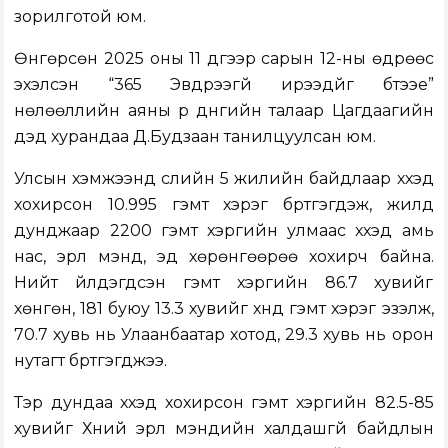
зорилготой юм.
Өнгөрсөн 2025 оны 11 дүгээр сарын 12-ны өдрөөс
эхэлсэн “365 Эвдрээгүй ирээдүйг бүтээе”
нөлөөллийн аяны үр дүнгийн талаар Цагдаагийн
дэд хурандаа Д.Будзаан танилцуулсан юм.
Улсын хэмжээнд сүүлийн 5 жилийн байдлаар хүүхэд
хохирсон 10.995 гэмт хэрэг бүртгэгдэж, жилд
дунджаар 2200 гэмт хэргийн улмаас хүүхэд амь
нас, эрүүл мэнд, эд хөрөнгөөрөө хохирч байна.
Нийт үйлдэгдсэн гэмт хэргийн 86.7 хувийг
хөнгөн, 181 буюу 13.3 хувийг хүнд гэмт хэрэг эзэлж,
70.7 хувь нь Улаанбаатар хотод, 29.3 хувь нь орон
нутагт бүртгэгджээ.
Тэр дундаа хүүхэд хохирсон гэмт хэргийн 82.5-85
хувийг Хүний эрүүл мэндийн халдашгүй байдлын