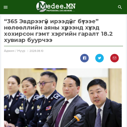
“365 Эвдрээгүй ирээдүйг бүтээе”
нөлөөллийн аяны хүрээнд хүүхэд
хохирсон гэмт хэргийн гаралт 18.2
хувиар буурчээ
Aдмин / Нүүр
2026.06.10