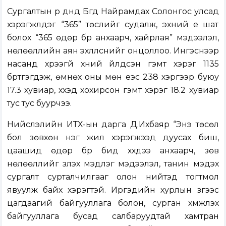
Сургалтын үр дүнд Бүгд Найрамдах Солонгос улсад
хэрэгжүүлдэг “365” төслийг судалж, эхний үе шат
болох “365 өдөр бүр анхаарч, хайрлая” мэдээлэл,
нөлөөллийн аян эхлүүлснийг онцоллоо. Ингэснээр
насанд хүрээгүй хүний үйлдсэн гэмт хэрэг 1135
бүртгэгдэж, өмнөх оны мөн үеэс 238 хэргээр буюу
17.3 хувиар, хүүхэд хохирсон гэмт хэрэг 18.2 хувиар
тус тус буурчээ.
Нийслэлийн ИТХ-ын дарга Д.Ихбаяр “Энэ төсөл
бол зөвхөн нэг жил хэрэгжээд дуусах биш,
цаашид өдөр бүр бид хүүхдээ анхаарч, зөв
нөлөөллийг үзүүлэх мэдлэг мэдээлэл, танин мэдэх
сургалт сурталчилгааг олон нийтэд тогтмол
явуулж байх хэрэгтэй. Иргэдийн хурлын зүгээс
цагдаагий байгууллага болон, сурган хүмүүжүүлэх
байгууллага бусад салбаруудтай хамтран