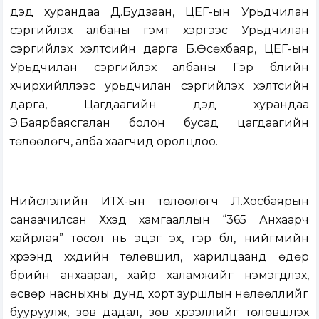
дэд хурандаа Д.Будзаан, ЦЕГ-ын Урьдчилан
сэргийлэх албаны гэмт хэргээс Урьдчилан
сэргийлэх хэлтсийн дарга Б.Өсөхбаяр, ЦЕГ-ын
Урьдчилан сэргийлэх албаны Гэр бүлийн
хүчирхийллээс урьдчилан сэргийлэх хэлтсийн
дарга, Цагдаагийн дэд хурандаа
Э.Баярбаясгалан болон бусад цагдаагийн
төлөөлөгч, алба хаагчид оролцлоо.
Нийслэлийн ИТХ-ын төлөөлөгч Л.Хосбаярын
санаачилсан Хүүхэд хамгааллын “365 Анхаарч
хайрлая” төсөл нь эцэг эх, гэр бүл, нийгмийн
хүрээнд хүүхдийн төлөвшил, харилцаанд өдөр
бүрийн анхаарал, хайр халамжийг нэмэгдүүлэх,
өсвөр насныхны дунд хорт зуршлын нөлөөллийг
бууруулж, зөв дадал, зөв хүрээллийг төлөвшүүлэх