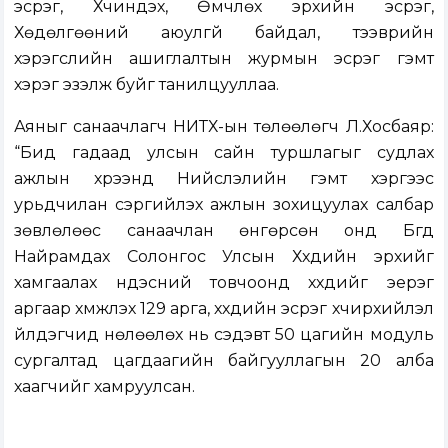
эсрэг, Хүчиндэх, Өмчлөх эрхийн эсрэг,
Хөдөлгөөний аюулгүй байдал, тээврийн
хэрэгслийн ашиглалтын журмын эсрэг гэмт
хэрэг эзэлж буйг танилцууллаа.
Аяныг санаачлагч НИТХ-ын төлөөлөгч Л.Хосбаяр:
“Бид гадаад улсын сайн туршлагыг судлах
ажлын хүрээнд Нийслэлийн гэмт хэргээс
урьдчилан сэргийлэх ажлын зохицуулах салбар
зөвлөлөөс санаачлан өнгөрсөн онд Бүгд
Найрамдах Солонгос Улсын Хүүхдийн эрхийг
хамгаалах үндэсний товчоонд хүүхдийг эерэг
аргаар хүмүүжүүлэх 129 арга, хүүхдийн эсрэг хүчирхийлэл
үйлдэгчид нөлөөлөх нь сэдэвт 50 цагийн модуль
сургалтад цагдаагийн байгууллагын 20 алба
хаагчийг хамруулсан.