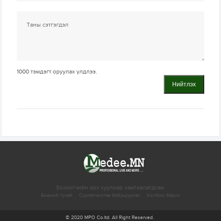
1000
тэмдэгт оруулах үлдлээ.
Нийтлэх
Зохиогчийн эрх хуулиар хамгаалагдсан.
Бидний тухай
Сурталчилгаа байршуулах
Холбоо барих
© 2020 MPO Co.ltd. All Right Reserved.