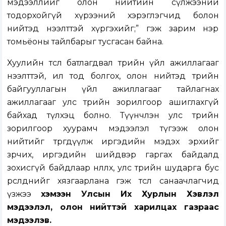
мэдээллийг олон нийтийн сүлжээний
тодорхойгүй хүрээний хэрэглэгчид болон
нийтэд нээлттэй хүргэхийг;” гэж зарим нэр
томьёоны тайлбарыг тусгасан байна.
Хуулийн төсөл батлагдвал төрийн үйл ажиллагааг
нээлттэй, ил тод болгох, олон нийтэд төрийн
байгууллагын үйл ажиллагааг тайлагнах
ажиллагааг улс төрийн зорилгоор ашиглахгүй
байхад түлхэц болно. Түүнчлэн улс төрийн
зорилгоор хуурамч мэдээлэл түгээж олон
нийтийг төөрөгдүүлж иргэдийн мэдэх эрхийг
зөрчих, иргэдийн шийдвэр гаргах байдалд
зохисгүй байдлаар нөлөөлөх, улс төрийн шударга бус
өрсөлдөөнийг хязгаарлана гэж төсөл санаачлагчид
үзжээ
хэмээн Улсын Их Хурлын Хэвлэл
мэдээлэл, олон нийттэй харилцах газраас
мэдээлэв.