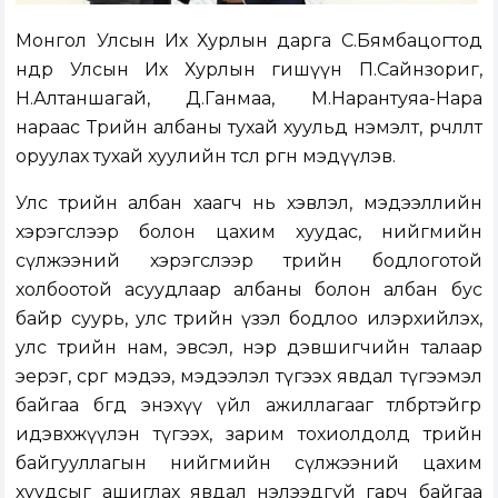
Монгол Улсын Их Хурлын дарга С.Бямбацогтод
өнөөдөр Улсын Их Хурлын гишүүн П.Сайнзориг,
Н.Алтаншагай, Д.Ганмаа, М.Нарантуяа-Нара
нараас Төрийн албаны тухай хуульд нэмэлт, өөрчлөлт
оруулах тухай хуулийн төсөл өргөн мэдүүлэв.
Улс төрийн албан хаагч нь хэвлэл, мэдээллийн
хэрэгслээр болон цахим хуудас, нийгмийн
сүлжээний хэрэгслээр төрийн бодлоготой
холбоотой асуудлаар албаны болон албан бус
байр суурь, улс төрийн үзэл бодлоо илэрхийлэх,
улс төрийн нам, эвсэл, нэр дэвшигчийн талаар
эерэг, сөрөг мэдээ, мэдээлэл түгээх явдал түгээмэл
байгаа бөгөөд энэхүү үйл ажиллагааг төлбөртэйгөөр
идэвхжүүлэн түгээх, зарим тохиолдолд төрийн
байгууллагын нийгмийн сүлжээний цахим
хуудсыг ашиглах явдал нэлээдгүй гарч байгаа