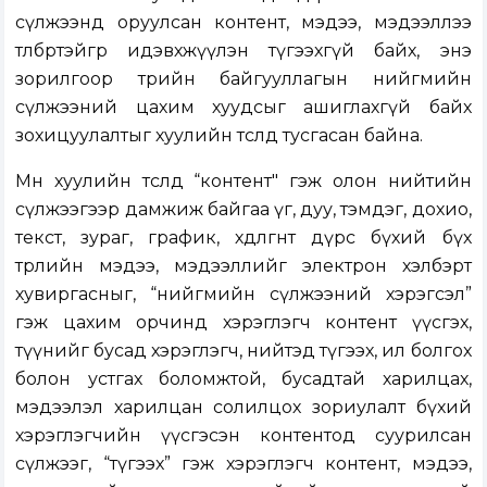
сүлжээнд оруулсан контент, мэдээ, мэдээллээ
төлбөртэйгөөр идэвхжүүлэн түгээхгүй байх, энэ
зорилгоор төрийн байгууллагын нийгмийн
сүлжээний цахим хуудсыг ашиглахгүй байх
зохицуулалтыг хуулийн төсөлд тусгасан байна.
Мөн хуулийн төсөлд “контент" гэж олон нийтийн
сүлжээгээр дамжиж байгаа үг, дуу, тэмдэг, дохио,
текст, зураг, график, хөдөлгөөнт дүрс бүхий бүх
төрлийн мэдээ, мэдээллийг электрон хэлбэрт
хувиргасныг, “нийгмийн сүлжээний хэрэгсэл”
гэж цахим орчинд хэрэглэгч контент үүсгэх,
түүнийг бусад хэрэглэгч, нийтэд түгээх, ил болгох
болон устгах боломжтой, бусадтай харилцах,
мэдээлэл харилцан солилцох зориулалт бүхий
хэрэглэгчийн үүсгэсэн контентод суурилсан
сүлжээг, “түгээх” гэж хэрэглэгч контент, мэдээ,