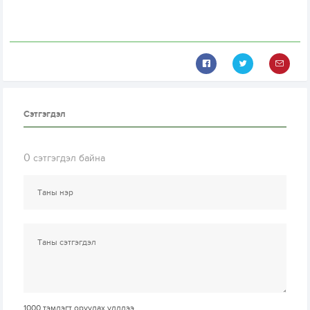
Сэтгэгдэл
0
сэтгэгдэл байна
1000
тэмдэгт оруулах үлдлээ.