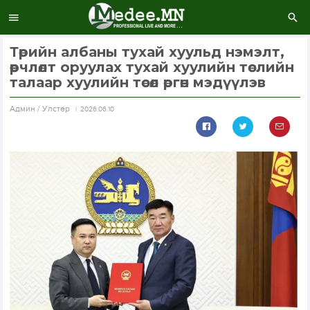
Төрийн албаны тухай хуульд нэмэлт,
өөрчлөлт оруулах тухай хуулийн төслийн
талаар хуулийн төсөл өргөн мэдүүлэв
Aдмин / Улстөр
2026.06.10