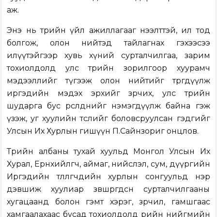
аж.
Энэ нь төрийн үйл ажиллагааг нээлттэй, ил тод
болгож, олон нийтэд тайлагнах гэхээсээ
илүүтэйгээр хувь хүний сурталчилгаа, зарим
тохиолдолд улс төрийн зорилгоор хуурамч
мэдээллийг түгээж олон нийтийг төөрөгдүүлж
иргэдийн мэдэх эрхийг зөрчих, улс төрийн
шударга бус өрсөлдөөнийг нэмэгдүүлж байна гэж
үзэж, уг хуулийн төслийг боловсруулсан гэдгийг
Улсын Их Хурлын гишүүн П.Сайнзориг онцлов.
Төрийн албаны тухай хуульд Монгол Улсын Их
Хурал, Ерөнхийлөгч, аймаг, нийслэл, сум, дүүргийн
Иргэдийн төлөөлөгчдийн хурлын сонгуульд нэр
дэвшиж хуулиар зөвшөөрөгдсөн сурталчилгааны
хугацаанд болон гэмт хэрэг, зөрчил, гамшгаас
хамгаалахаас бусад тохиолдолд өөрийн нийгмийн