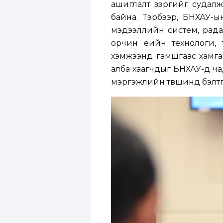
ашиглалт зэргийг судалж
байна. Тэрбээр, БНХАУ-ы
мэдээллийн систем, рада
орчин үеийн технологи, 
хэмжээнд гамшгаас хамгаа
алба хаагчдыг БНХАУ-д ча
мэргэжлийн түвшинд бэлтгэ