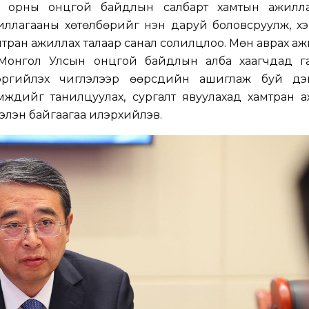
р орны онцгой байдлын салбарт хамтын ажилла
ажиллагааны хөтөлбөрийг нэн даруй боловсруулж, хэр
мтран ажиллах талаар санал солилцлоо. Мөн аврах аж
 Монгол Улсын онцгой байдлын алба хаагчдад г
сэргийлэх чиглэлээр өөрсдийн ашиглаж буй дэ
мжүүдийг танилцуулах, сургалт явуулахад хамтран 
бэлэн байгаагаа илэрхийлэв.