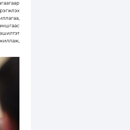
гаагаар
2 өдөр
2
0
эгжүүлэх
Өнгөрсөн сард
иллагаа,
1,439.2 кг үнэт
металл худалдан
амшгаас
авчээ
вшилтэт
2 өдөр
0
0
ажиллаж,
Б.Найдалаа: Энэ
өвөл илүү хүнд байж
магадгүй учир төр,
эрчим хүчний
байгууллагууд, иргэд
бэлтгэлээ...
2 өдөр
6
0
Өнөөдөр сондгой
тоогоор төгссөн
автомашинтай иргэд
бензин авна
2 өдөр
0
3
ЗГ: Шатахууны
хангамж,
нийлүүлэлтийг
тогтворжуулах
асуудлыг хэлэлцэж
байна