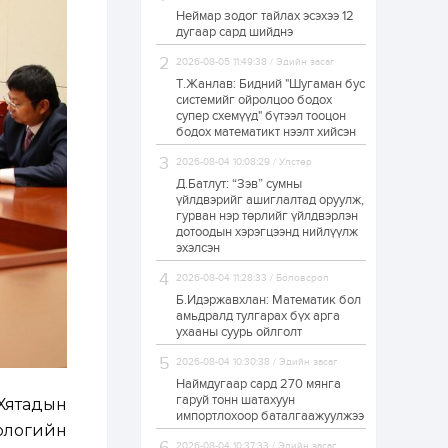
Неймар зодог тайлах эсэхээ 12
Н.Номтойбаяр:
дугаар сард шийднэ
Аймгуудад
тулгамдаж буй
асуудлуудыг долоо
2026-08-05 11:49:38 / Эдийн засаг
хоног бүр Засгийн
Т.Жанлав: Бидний "Шугаман бус
газрын...
системийг ойролцоо бодох
22 цаг
0
0
супер схемүүд" бүтээл тооцон
УИХ-ын дарга
бодох математикт нээлт хийсэн
С.Бямбацогт төрийг
төлөөлөн Сутай
2026-08-04 10:08:29 / Улстөр
хайрхны тэнгэрийг
тахих төрийн
Д.Батлут: “Зэв” сумны
тахилгад оролцлоо
үйлдвэрийг ашиглалтад оруулж,
23 цаг
2
0
гурван нэр төрлийг үйлдвэрлэн
дотоодын хэрэгцээнд нийлүүлж
“Хотын дарга сонсож
байна” 150150 тусгай
эхэлсэн
дугаарыг
наймдугаар сарын
2026-08-04 11:28:33 / Боловсрол
14-нөөс ажиллуулж...
Б.Идэржавхлан: Математик бол
23 цаг
0
0
амьдралд тулгарах бүх арга
ухааны суурь ойлголт
“Чингис хаан” олон
улсын нисэх буудал
2026-08-04 10:30:38 / Эдийн засаг
руу нийтийн тээврийн
автобус 24 цагаар
Наймдугаар сард 270 мянга
үйлчилж байна
гаруй тонн шатахуун
Хятадын
импортлохоор баталгаажуулжээ
1 өдөр
1
0
ологийн
Нийслэлийн
2026-08-04 10:37:33 / Эдийн засаг