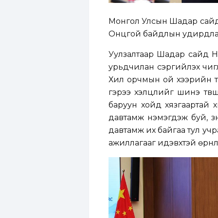
Монгол Улсын Шадар сайд
Онцгой байдлын удирдлаг
Уулзалтаар Шадар сайд Н
урьдчилан сэргийлэх чиг
Хил орчмын ой хээрийн тү
гэрээ хэлцлийг шинэ түвш
баруун хойд хязгаартай х
давтамж нэмэгдэж буй, зү
давтамж их байгаа тул уч
ажиллагааг идэвхтэй өрнүү