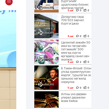
бүртгэлийг
цуцалснаар бизнес
эрхлэхэд таатай...
2 цаг
0
0
Долдугаар сард
709.503 зөрчил
бүртгэгджээ
4 цаг
0
0
Цалинтай ээжийн 50
мянган төгрөгийн
тэтгэмжийг 500
мянгад хүргэх
өргөдөлд санал авч
эхэлжээ
4 цаг
2
0
Б.Түмэн-Өлзий: Олон
улсад хуримтлуулсан
мэдлэг, туршлагаа эх
орныхоо хөгжилд
зориулна
5 цаг
0
0
Алтны үнэ дөрвөн
улирал дараалан
өсөж байна