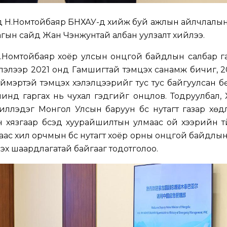
 Н.Номтойбаяр БНХАУ-д хийж буй ажлын айлчлалын 
ын сайд Жан Чэнжунтай албан уулзалт хийлээ.
.Номтойбаяр хоёр улсын онцгой байдлын салбар г
лэлээр 2021 онд Гамшигтай тэмцэх санамж бичиг, 
ймэртэй тэмцэх хэлэлцээрийг тус тус байгуулсан б
инд гаргах нь чухал гэдгийг онцлов. Тодруулбал,
иллэдэг Монгол Улсын баруун бүс нутагт газар хө
үн хязгаар бүсэд хуурайшилтын улмаас ой хээрийн 
раас хил орчмын бүс нутагт хоёр орны онцгой байдлы
лэх шаардлагатай байгааг тодотголоо.