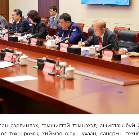
илан сэргийлэх, гамшигтай тэмцэхэд ашиглаж буй 
ног төхөөрөмж, хиймэл оюун ухаан, сансрын техн