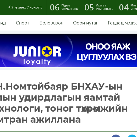
06
05
04
Пүрэв
Лхагва
Мяг
өмнөх 7 хоногт:
2026-08-06
2026-08-05
202
энд
Спорт
Боловсрол
Орон нутаг
Гадаад мэдэ
Н.Номтойбаяр БНХАУ-ын
лын удирдлагын яамтай
нологи, тоног төхөөрөмжийн
амтран ажиллана