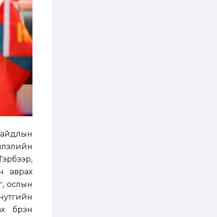
ААН-үүдийн дансыг
битүүмжлэхгүй
1 өдөр
1
0
Нөөцийн махны
худалдаа,
борлуулалтыг
нээлттэй ил тод
болгоно
2 өдөр
0
0
ЗГ: Автобензин,
дизель түлшний
онцгой албан
татварыг тэглэлээ
2 өдөр
3
0
байдлын
З.Мэндсайхан:
ншлэлийн
Хүнсний нөөцийг
бэлтгэх агуулах,
Тэрбээр,
зоорь бэлтгэх ААН-
үүдэд хөнгөлөлттэй
н аврах
зээл олгоно
2 өдөр
1
0
, ослын
Европ дахь
 нутгийн
монголчуудын
соёлын наадам
х бүрэн
боллоо