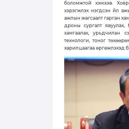
боломжтой хэмээв. Хоё
хэрэгжүүлэх нэгдсэн үйл 
ажлын жагсаалт гарган ха
дроны сургалт явуулах,
хамгаалах, урьдчилан 
технологи, тоног төхөөрө
харилцаагаа өргөжүүлэхэд 