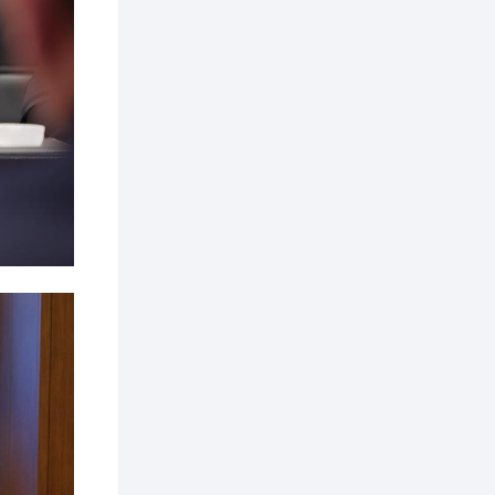
2 өдөр
0
0
Т.Жанлав: Бидний
"Шугаман бус
системийг ойролцоо
бодох супер схемүүд"
бүтээл тооцон
бодох...
2 өдөр
7
3
С.Бямбацогт:
Хэлэлцүүлгээс илүү
хэрэгжилт,
амлалтаас илүү
бодит үр дүн чухал
2 өдөр
0
0
Неймар зодог тайлах
эсэхээ 12 дугаар сард
шийднэ
2 өдөр
0
3
Нийслэлийн 30
дугаар сургуулийг 10
дугаар сарын 1-нд
ашиглалтад оруулна
2 өдөр
0
0