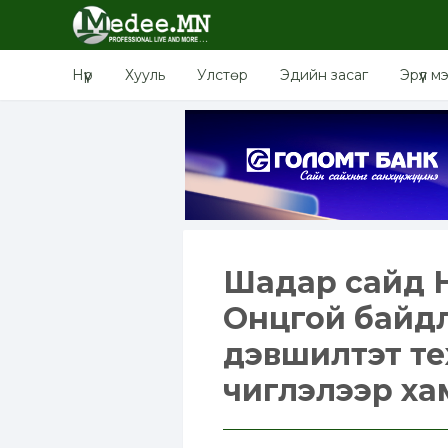
Нүүр
Хууль
Улстөр
Эдийн засаг
Эрүүл м
Шадар сайд 
Онцгой байд
дэвшилтэт тех
чиглэлээр х