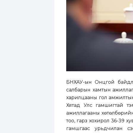
БНХАУ-ын Онцгой байд
салбарын хамтын ажиллаг
харилцааны гол амжилтын 
Хятад Улс гамшигтай тэм
ажиллагааны хөтөлбөрийн
тоо, гарз хохирол 36-39 
гамшгаас урьдчилан сэ