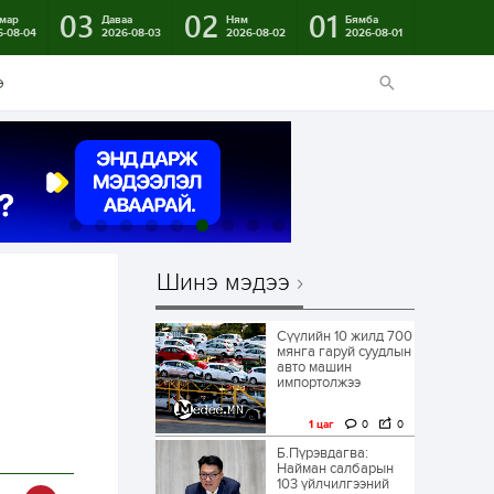
03
02
01
мар
Даваа
Ням
Бямба
6-08-04
2026-08-03
2026-08-02
2026-08-01
э
Шинэ мэдээ
Сүүлийн 10 жилд 700
мянга гаруй суудлын
авто машин
импортолжээ
1 цаг
0
0
Б.Пүрэвдагва:
Найман салбарын
103 үйлчилгээний