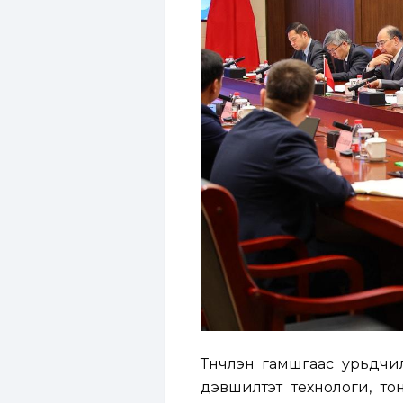
Түүнчлэн гамшгаас урьдч
дэвшилтэт технологи, то