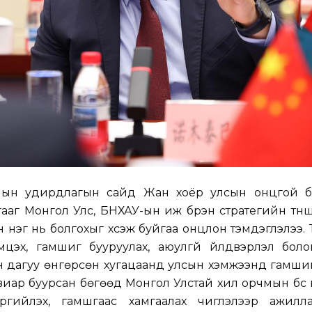
лын удирдлагын сайд Жан хоёр улсын онцгой 
ааг Монгол Улс, БНХАУ-ын иж бүрэн стратегийн тү
нэг нь болгохыг хүсэж буйгаа онцлон тэмдэглэлээ. 
цэх, гамшиг бууруулах, аюулгүй үйлдвэрлэл боло
 дагуу өнгөрсөн хугацаанд улсын хэмжээнд гамшиг
хувиар буурсан бөгөөд Монгол Улстай хил орчмын бүс
ргийлэх, гамшгаас хамгаалах чиглэлээр ажилла