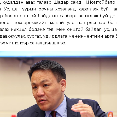
, худалдан авах талаар Шадар сайд Н.Номтойбаяр
н Ус, цаг уурын орчны хүрээлэнд хэрэглэж буй г
р болон онцгой байдлын салбарт ашиглаж буй дэв
тоног төхөөрөмжийг манай улс нэвтрүүлснээр бүс 
лах нөхцөл бүрдэнэ гэв. Мөн онцгой байдал, ус, ц
давхжуулах, сургах, удирдлага менежментийн арга
х чиглэлээр санал дэвшүүллээ.