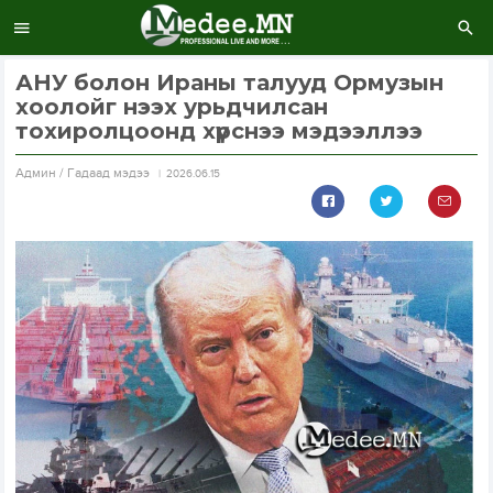
АНУ болон Ираны талууд Ормузын
хоолойг нээх урьдчилсан
тохиролцоонд хүрснээ мэдээллээ
Aдмин / Гадаад мэдээ
2026.06.15