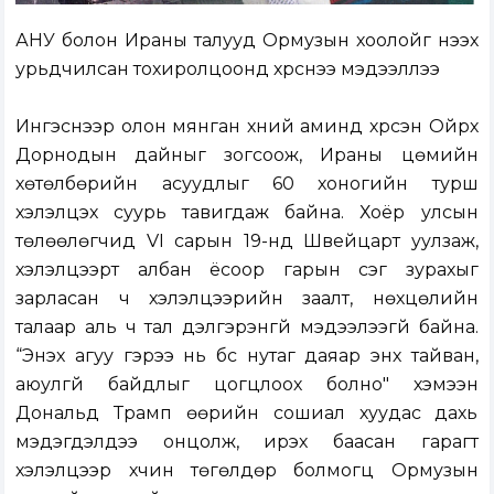
АНУ болон Ираны талууд Ормузын хоолойг нээх
урьдчилсан тохиролцоонд хүрснээ мэдээллээ
Ингэснээр олон мянган хүний аминд хүрсэн Ойрх
Дорнодын дайныг зогсоож, Ираны цөмийн
хөтөлбөрийн асуудлыг 60 хоногийн турш
хэлэлцэх суурь тавигдаж байна. Хоёр улсын
төлөөлөгчид VI сарын 19-нд Швейцарт уулзаж,
хэлэлцээрт албан ёсоор гарын үсэг зурахыг
зарласан ч хэлэлцээрийн заалт, нөхцөлийн
талаар аль ч тал дэлгэрэнгүй мэдээлээгүй байна.
“Энэхүү агуу гэрээ нь бүс нутаг даяар энх тайван,
аюулгүй байдлыг цогцлоох болно" хэмээн
Дональд Трамп өөрийн сошиал хуудас дахь
мэдэгдэлдээ онцолж, ирэх баасан гарагт
хэлэлцээр хүчин төгөлдөр болмогц Ормузын