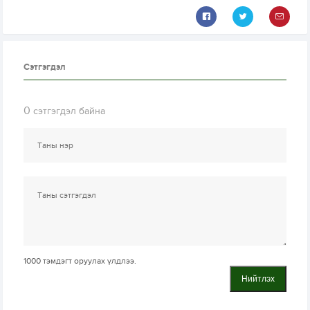
Сэтгэгдэл
0
сэтгэгдэл байна
1000
тэмдэгт оруулах үлдлээ.
Нийтлэх