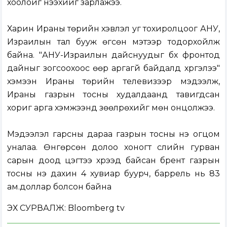
хоолойг нээхийг зарлажээ.
Харин Ираны төрийн хэвлэл уг тохиролцоог АНУ,
Израилын тал бууж өгсөн мэтээр тодорхойлж
байна. "АНУ-Израилын дайснуудыг бүх фронтод
дайныг зогсоохоос өөр аргагүй байдалд хүргэлээ"
хэмээн Ираны төрийн телевизээр мэдээлж,
Ираны газрын тосны худалдаанд тавигдсан
хориг арга хэмжээнүүд зөөлрөхийг мөн онцолжээ.
Мэдээлэл гарсны дараа газрын тосны үнэ огцом
уналаа. Өнгөрсөн долоо хоногт сүүлийн гурван
сарын доод цэгтээ хүрээд байсан брент газрын
тосны үнэ дахин 4 хувиар буурч, баррель нь 83
ам.доллар болсон байна
ЭХ СУРВАЛЖ: Bloomberg tv