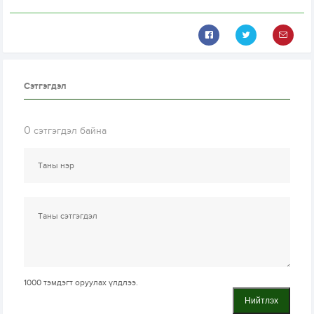
Сэтгэгдэл
0
сэтгэгдэл байна
1000
тэмдэгт оруулах үлдлээ.
Нийтлэх