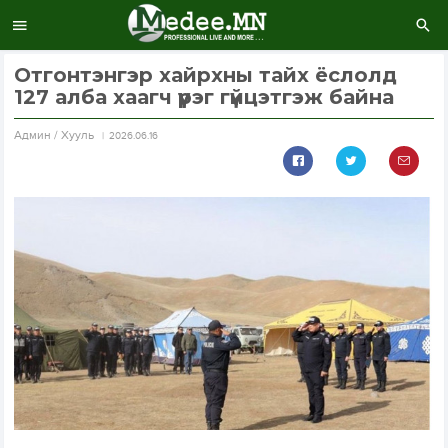
Отгонтэнгэр хайрхны тайх ёслолд
127 алба хаагч үүрэг гүйцэтгэж байна
Aдмин / Хууль
2026.06.16