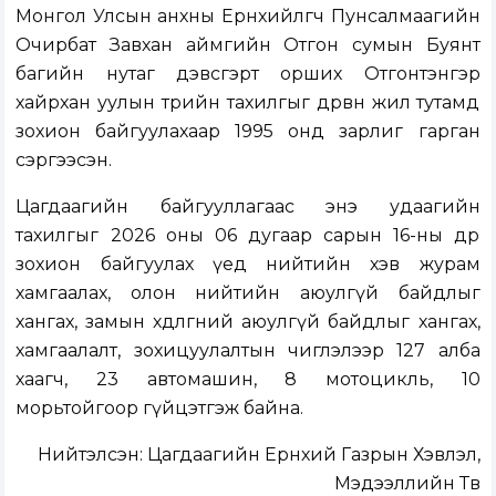
Монгол Улсын анхны Ерөнхийлөгч Пунсалмаагийн
Очирбат Завхан аймгийн Отгон сумын Буянт
багийн нутаг дэвсгэрт орших Отгонтэнгэр
хайрхан уулын төрийн тахилгыг дөрвөн жил тутамд
зохион байгуулахаар 1995 онд зарлиг гарган
сэргээсэн.
Цагдаагийн байгууллагаас энэ удаагийн
тахилгыг 2026 оны 06 дугаар сарын 16-ны өдөр
зохион байгуулах үед нийтийн хэв журам
хамгаалах, олон нийтийн аюулгүй байдлыг
хангах, замын хөдөлгөөний аюулгүй байдлыг хангах,
хамгаалалт, зохицуулалтын чиглэлээр 127 алба
хаагч, 23 автомашин, 8 мотоцикль, 10
морьтойгоор гүйцэтгэж байна.
Нийтэлсэн:
Цагдаагийн Ерөнхий Газрын Хэвлэл,
Мэдээллийн Төв