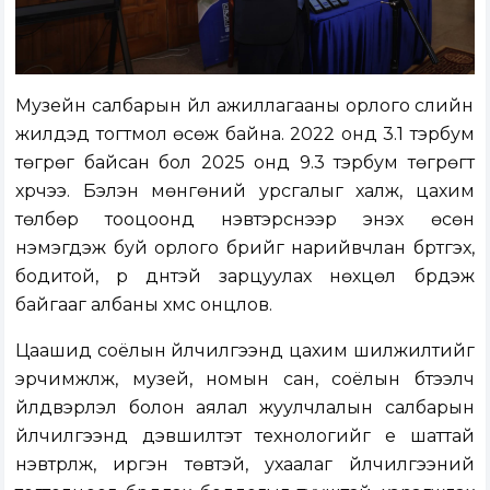
Музейн салбарын үйл ажиллагааны орлого сүүлийн
жилүүдэд тогтмол өсөж байна. 2022 онд 3.1 тэрбум
төгрөг байсан бол 2025 онд 9.3 тэрбум төгрөгт
хүрчээ. Бэлэн мөнгөний урсгалыг халж, цахим
төлбөр тооцоонд нэвтэрснээр энэхүү өсөн
нэмэгдэж буй орлого бүрийг нарийвчлан бүртгэх,
бодитой, үр дүнтэй зарцуулах нөхцөл бүрдэж
байгааг албаны хүмүүс онцлов.
Цаашид соёлын үйлчилгээнд цахим шилжилтийг
эрчимжүүлж, музей, номын сан, соёлын бүтээлч
үйлдвэрлэл болон аялал жуулчлалын салбарын
үйлчилгээнд дэвшилтэт технологийг үе шаттай
нэвтрүүлж, иргэн төвтэй, ухаалаг үйлчилгээний