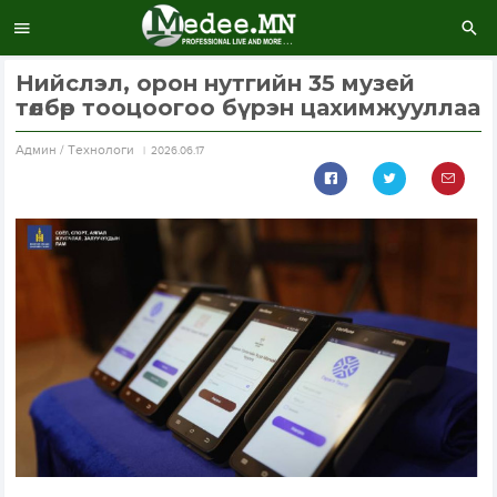
Нийслэл, орон нутгийн 35 музей
төлбөр тооцоогоо бүрэн цахимжууллаа
Aдмин / Технологи
2026.06.17