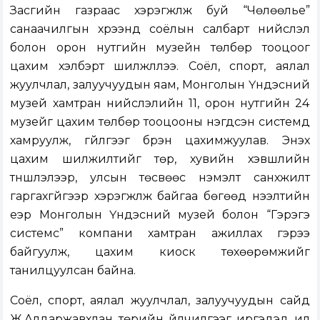
Засгийн газраас хэрэгжүүлж буй “Чөлөөлье”
санаачилгын хүрээнд соёлын салбарт нийслэл
болон орон нутгийн музейн төлбөр тооцоог
цахим хэлбэрт шилжүүллээ. Соёл, спорт, аялал
жуулчлал, залуучуудын яам, Монголын Үндэсний
музей хамтран нийслэлийн 11, орон нутгийн 24
музейг цахим төлбөр тооцооны нэгдсэн системд
хамруулж, гүйлгээг бүрэн цахимжуулав. Энэхүү
цахим шилжилтийг төр, хувийн хэвшлийн
түншлэлээр, улсын төсвөөс нэмэлт санхүүжилт
гаргахгүйгээр хэрэгжүүлж байгаа бөгөөд нээлтийн
үеэр Монголын Үндэсний музей болон “Гэрэгэ
системс” компани хамтран ажиллах гэрээ
байгуулж, цахим киоск төхөөрөмжийг
танилцуулсан байна.
Соёл, спорт, аялал жуулчлал, залуучуудын сайд
Ж.Алдаржавхлан төрийн үйлчилгээг иргэдэд илүү