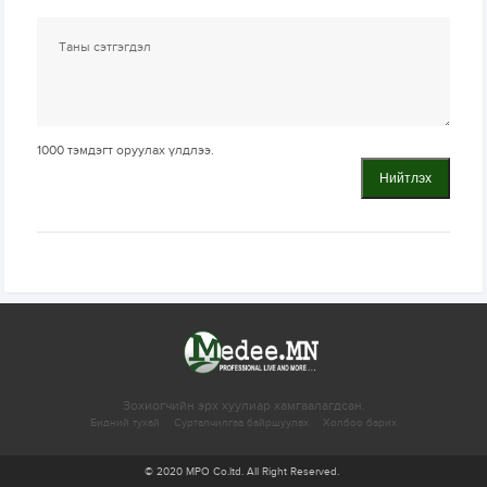
1000
тэмдэгт оруулах үлдлээ.
Нийтлэх
Зохиогчийн эрх хуулиар хамгаалагдсан.
Бидний тухай
Сурталчилгаа байршуулах
Холбоо барих
© 2020 MPO Co.ltd. All Right Reserved.