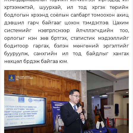
хүртээмжтэй, шуурхай, ил тод хүргэх төрийн
бодлогын хүрээнд соёлын салбарт томоохон ахиц
дэвшил гарч байгааг цохон тэмдэглэв. Цахим
системийг нэвтрүүлснээр үйлчлүүлэгчдийн тоо,
орлогыг үнэн зөв бүртгэх, статистик мэдээллийг
бодитоор гаргах, бэлэн мөнгөний эргэлтийг
бууруулж, санхүүгийн ил тод байдлыг хангах
нөхцөл бүрдэж байгаа юм.