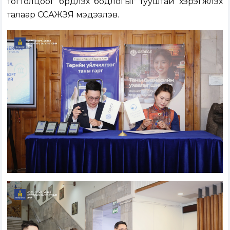
тогтолцоог бүрдүүлэх бодлогыг тууштай хэрэгжүүлэх
талаар ССАЖЗЯ мэдээлэв.