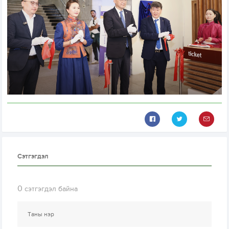
Сэтгэгдэл
0
сэтгэгдэл байна