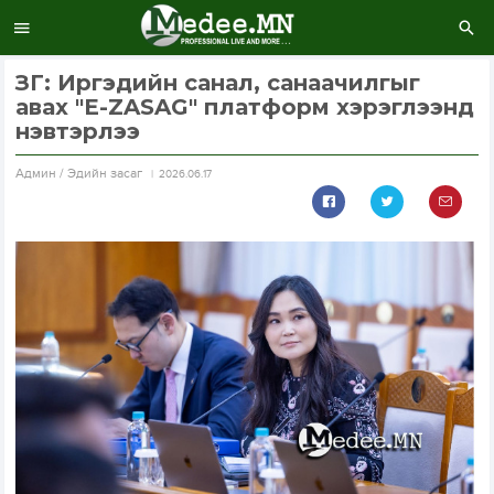
ЗГ: Иргэдийн санал, санаачилгыг
авах "E-ZASAG" платформ хэрэглээнд
нэвтэрлээ
Aдмин / Эдийн засаг
2026.06.17