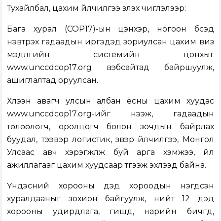
Тухайлбал, цахим үйлчилгээ үзүүлэх чиглэлээр:
Бага хурал (COP17)-ын цэнхэр, ногоон бүсэд
нэвтрэх гадаадын иргэдэд зориулсан цахим виз
мэдүүлгийн системийн цонхыг
www.unccdcop17.org вэбсайтад байршуулж,
ашиглалтад оруулсан.
Хүлээн авагч улсын албан ёсны цахим хуудас
www.unccdcop17.org-ийг нээж, гадаадын
төлөөлөгч, оролцогч болон зочдын байрлах
буудал, тээвэр логистик, үзвэр үйлчилгээ, Монгол
Улсаас авч хэрэгжүүлж буй арга хэмжээ, үйл
ажиллагааг цахим хуудсаар түгээж эхлээд байна.
Үндэсний хорооны дэд хороодын нэгдсэн
хуралдааныг зохион байгуулж, нийт 12 дэд
хорооны удирдлага, гишүүд, нарийн бичгүүд,