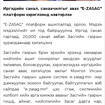
Иргэдийн санал, санаачилгыг авах "E-ZASAG"
платформ хэрэглээнд нэвтэрлээ
"E-ZASAG"
платформ ашиглалтад орлоо. Мэдээ
мэдээллийг ил тод байршуулна. Иргэд санал
гаргаад, 20,000 санал авбал Засгийн газрын
хуралдаанаар хэлэлцэнэ.
Засгийн газрын бүрэн эрхийн хүрээнд хамаарах
нийтийн ашиг сонирхлыг хөндсөн асуудлыг
төлөвлөх, боловсруулах, хэрэгжүүлэхдээ иргэдийн
санал авах, хэлэлцүүлэх ажлыг Монгол Улсын
Засгийн газрын цахим систем e-zasag.mn -ээр
дамжуулан зохион байгуулах, байгууллагын вэб
сайтдаа "e-zasag.mn" цэс үүсгэж, системийн
холболт хийх арга хэмжээ авахыг Засгийн газрын
гишүүд, аймаг, нийслэлийн Засаг дарга нар,