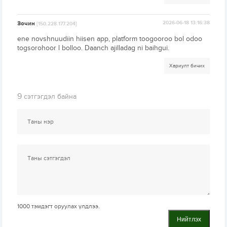
Зочин
2026-06-18 13:16:38
[150.228.177.204]
ene novshnuudiin hiisen app, platform toogooroo bol odoo
togsorohoor l bolloo. Daanch ajilladag ni baihgui.
Хариулт бичих
9
сэтгэгдэл байна
1000
тэмдэгт оруулах үлдлээ.
Нийтлэх