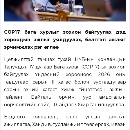
COP17 бага хурлыг зохион байгуулах дэд
хороодын ажлыг уялдуулах, бэлтгэл ажлыг
эрчимжүүлэх үүрэг өглөө
Цөлжилттэй тэмцэх тухай НҮБ-ын конвенцын
Талуудын 17 дугаар Бага хурал (COP17)-ыг зохион
байгуулах Үндэсний хорооноос 2026 оны
тавдугаар сарын II хагас болон зургаадугаар
сарын эхний хагаст хийж гүйцэтгэсэн ажлын
тайланг Байгаль орчин, уур амьсгалын
өөрчлөлтийн сайд Ц.Сандаг-Очир танилцууллаа.
Бодлого төлөвлөлт, олон улсын хамтын
ажиллагаа, Хандив, тусламжийг төвлөрүүлэх, ивээн