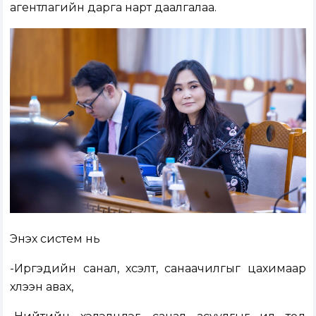
агентлагийн дарга нарт даалгалаа.
Энэхүү систем нь
-Иргэдийн санал, хүсэлт, санаачилгыг цахимаар
хүлээн авах,