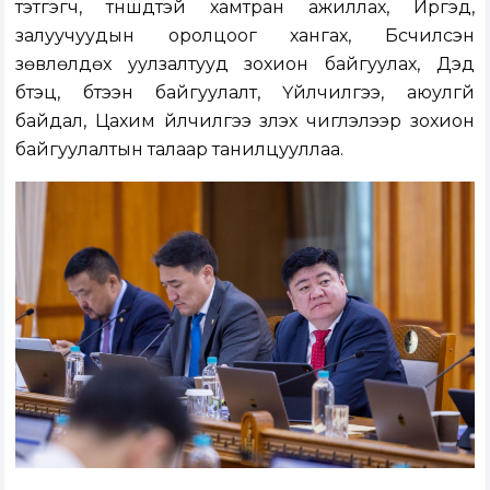
тэтгэгч, түншүүдтэй хамтран ажиллах, Иргэд,
залуучуудын оролцоог хангах, Бүсчилсэн
зөвлөлдөх уулзалтууд зохион байгуулах, Дэд
бүтэц, бүтээн байгуулалт, Үйлчилгээ, аюулгүй
байдал, Цахим үйлчилгээ үзүүлэх чиглэлээр зохион
байгуулалтын талаар танилцууллаа.