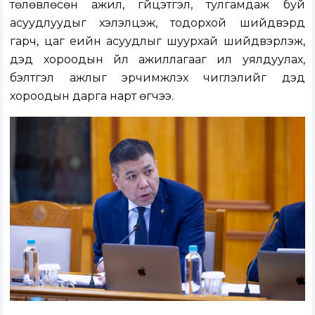
төлөвлөсөн ажил, гүйцэтгэл, тулгамдаж буй
асуудлуудыг хэлэлцэж, тодорхой шийдвэрүүд
гарч, цаг үеийн асуудлыг шуурхай шийдвэрлэж,
дэд хороодын үйл ажиллагааг илүү уялдуулах,
бэлтгэл ажлыг эрчимжүүлэх чиглэлийг дэд
хороодын дарга нарт өгчээ.