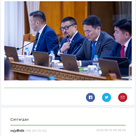
Сэтгэгдэл
xsjyBldb
2026-06-19 09:58:09
[198.251.72.92]