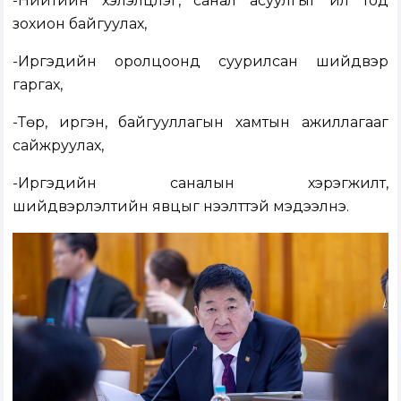
-Нийтийн хэлэлцүүлэг, санал асуулгыг ил тод
зохион байгуулах,
-Иргэдийн оролцоонд суурилсан шийдвэр
гаргах,
-Төр, иргэн, байгууллагын хамтын ажиллагааг
сайжруулах,
-Иргэдийн саналын хэрэгжилт,
шийдвэрлэлтийн явцыг нээлттэй мэдээлнэ.