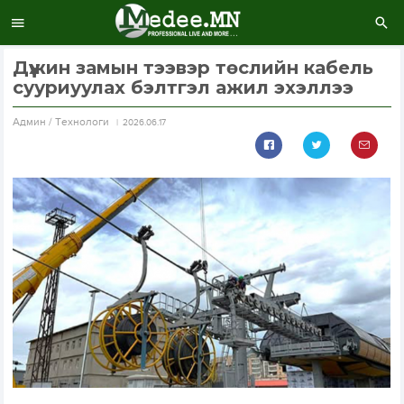
Дүүжин замын тээвэр төслийн кабель
сууриуулах бэлтгэл ажил эхэллээ
Aдмин / Технологи
2026.06.17