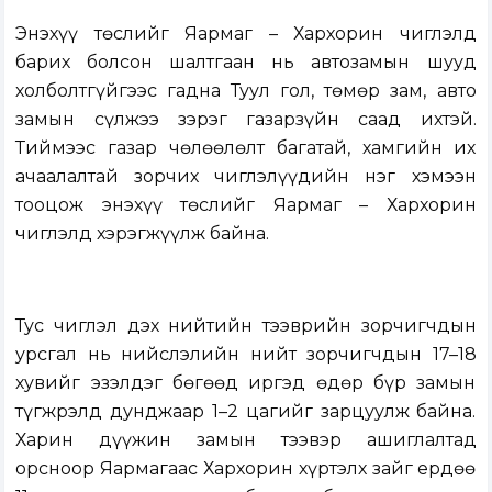
Энэхүү төслийг Яармаг – Хархорин чиглэлд
барих болсон шалтгаан нь автозамын шууд
холболтгүйгээс гадна Туул гол, төмөр зам, авто
замын сүлжээ зэрэг газарзүйн саад ихтэй.
Тиймээс газар чөлөөлөлт багатай, хамгийн их
ачаалалтай зорчих чиглэлүүдийн нэг хэмээн
тооцож энэхүү төслийг Яармаг – Хархорин
чиглэлд хэрэгжүүлж байна.
Тус чиглэл дэх нийтийн тээврийн зорчигчдын
урсгал нь нийслэлийн нийт зорчигчдын 17–18
хувийг эзэлдэг бөгөөд иргэд өдөр бүр замын
түгжрэлд дунджаар 1–2 цагийг зарцуулж байна.
Харин дүүжин замын тээвэр ашиглалтад
орсноор Яармагаас Хархорин хүртэлх зайг ердөө