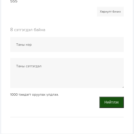
555
Хариулт бичих
8
сэтгэгдэл байна
1000
тэмдэгт оруулах үлдлээ.
Нийтлэх