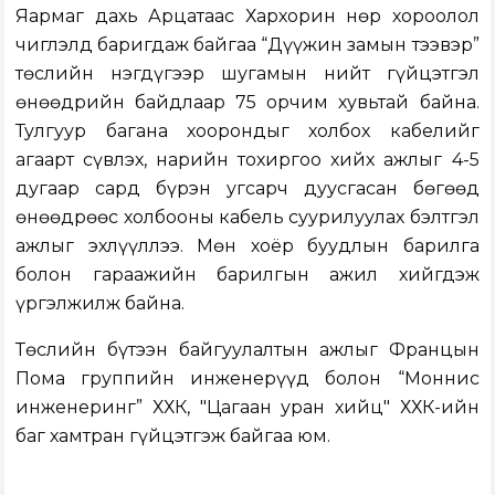
Яармаг дахь Арцатаас Хархорин Өнөр хороолол
чиглэлд баригдаж байгаа “Дүүжин замын тээвэр”
төслийн нэгдүгээр шугамын нийт гүйцэтгэл
өнөөдрийн байдлаар 75 орчим хувьтай байна.
Тулгуур багана хоорондыг холбох кабелийг
агаарт сүвлэх, нарийн тохиргоо хийх ажлыг 4-5
дугаар сард бүрэн угсарч дуусгасан бөгөөд
өнөөдрөөс холбооны кабель суурилуулах бэлтгэл
ажлыг эхлүүллээ. Мөн хоёр буудлын барилга
болон гараажийн барилгын ажил хийгдэж
үргэлжилж байна.
Төслийн бүтээн байгуулалтын ажлыг Францын
Пома группийн инженерүүд болон “Моннис
инженеринг” ХХК, "Цагаан уран хийц" ХХК-ийн
баг хамтран гүйцэтгэж байгаа юм.