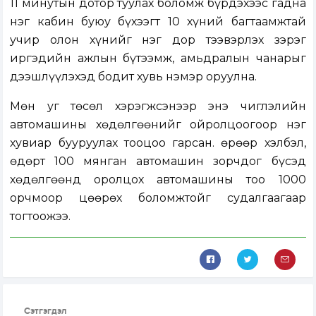
11 минутын дотор туулах боломж бүрдэхээс гадна
нэг кабин буюу бүхээгт 10 хүний багтаамжтай
учир олон хүнийг нэг дор тээвэрлэх зэрэг
иргэдийн ажлын бүтээмж, амьдралын чанарыг
дээшлүүлэхэд бодит хувь нэмэр оруулна.
Мөн уг төсөл хэрэгжсэнээр энэ чиглэлийн
автомашины хөдөлгөөнийг ойролцоогоор нэг
хувиар бууруулах тооцоо гарсан. Өөрөөр хэлбэл,
өдөрт 100 мянган автомашин зорчдог бүсэд
хөдөлгөөнд оролцох автомашины тоо 1000
орчмоор цөөрөх боломжтойг судалгаагаар
тогтоожээ.
Сэтгэгдэл