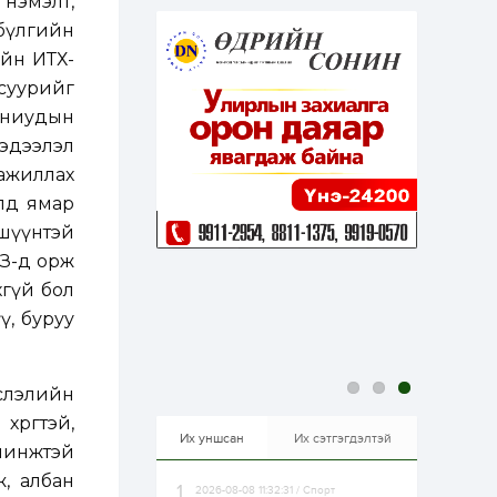
 нэмэлт,
эрхлэхэд таатай...
1 өдөр
1
0
 бүлгийн
Долдугаар сард
йн ИТХ-
709.503 зөрчил
бүртгэгджээ
уурийг
паниудын
1 өдөр
0
0
мэдээлэл
Цалинтай ээжийн 50
 ажиллах
мянган төгрөгийн
тэтгэмжийг 500
алд ямар
мянгад хүргэх
өргөдөлд санал авч
шүүнтэй
эхэлжээ
1 өдөр
2
0
УЗ-д орж
Б.Түмэн-Өлзий: Олон
хгүй бол
улсад хуримтлуулсан
мэдлэг, туршлагаа эх
ү, буруу
орныхоо хөгжилд
зориулна
1 өдөр
0
0
йслэлийн
Алтны үнэ дөрвөн
улирал дараалан
өрөгтэй,
өсөж байна
Их уншсан
Их сэтгэгдэлтэй
 шинжтэй
ж, албан
2026-08-08 11:32:31 / Спорт
1 өдөр
0
0