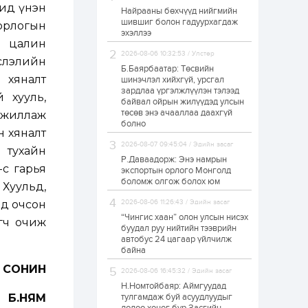
Бид үнэн
Найрааны бөхчүүд нийгмийн
Худалдагч
шившиг болон гадуурхагдаж
Н.Амарзаяа:
 орлогын
эхэллээ
Дэлгүүрийн 32
н цалин
хуудастай өрийн
дэвтэр долоо хоногт
2026-08-06 10:32:53 / Улстөр
слэлийн
л дүүрдэг
Б.Баярбаатар: Төсвийн
1 өдөр
0
0
 хяналт
шинэчлэл хийхгүй, урсгал
Б.Хулан дэлхийн
зардлаа үргэлжлүүлэн тэлээд
 хууль,
аварга боллоо
байвал ойрын жилүүдэд улсын
төсөв энэ ачааллаа даахгүй
 ажиллаж
болно
н хяналт
1 өдөр
0
0
2026-08-07 09:45:04 / Эдийн засаг
ь тухайн
Р.Даваадорж: Энэ намрын
Р.Даваадорж: Энэ
өс гарья
намрын экспортын
экспортын орлого Монголд
орлого Монголд
боломж олгож болох юм
 Хуульд,
боломж олгож болох
юм
эд очсон
2026-08-06 11:26:43 / Эдийн засаг
1 өдөр
0
2
“Чингис хаан” олон улсын нисэх
өгч очиж
буудал руу нийтийн тээврийн
Автомашины улсын
автобус 24 цагаар үйлчилж
дугаар сондгой
байна
тоогоор төгссөн бол
өнөөдөр шатахуун
Н СОНИН
авна
2026-08-06 16:45:32 / Эдийн засаг
Н.Номтойбаяр: Аймгуудад
1 өдөр
0
0
Б.НЯМ
тулгамдаж буй асуудлуудыг
Н.Номтойбаяр: