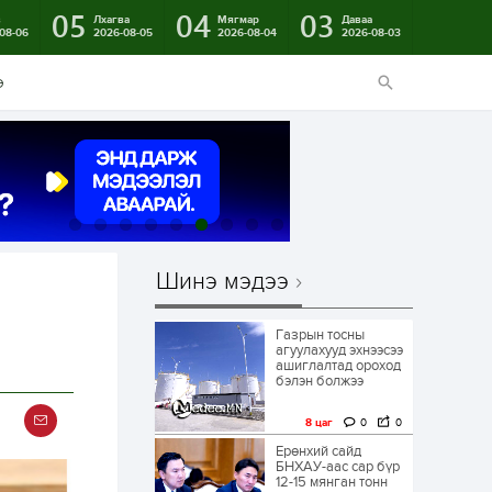
05
04
03
в
Лхагва
Мягмар
Даваа
08-06
2026-08-05
2026-08-04
2026-08-03
э
Шинэ мэдээ
Газрын тосны
агуулахууд эхнээсээ
ашиглалтад ороход
бэлэн болжээ
8 цаг
0
0
Ерөнхий сайд
БНХАУ-аас сар бүр
12-15 мянган тонн