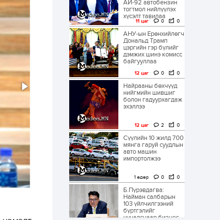
АИ-92 автобензин
тогтмол нийлүүлэх
хүсэлт тавилаа
11 цаг
0
0
АНУ-ын Ерөнхийлөгч
Дональд Трамп
цэргийн гэр бүлийг
дэмжих шинэ комисс
байгууллаа
12 цаг
0
0
Найрааны бөхчүүд
нийгмийн шившиг
болон гадуурхагдаж
эхэллээ
12 цаг
2
0
Сүүлийн 10 жилд 700
мянга гаруй суудлын
авто машин
импортолжээ
1 өдөр
0
0
Б.Пүрэвдагва:
Найман салбарын
103 үйлчилгээний
бүртгэлийг
цуцалснаар бизнес