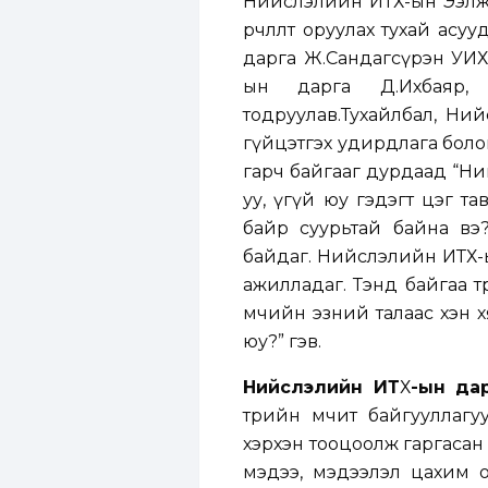
Нийслэлийн ИТХ-ын Ээлжит
өөрчлөлт оруулах тухай а
дарга Ж.Сандагсүрэн УИХ
ын дарга Д.Ихбаяр,
тодруулав.Тухайлбал, Ний
гүйцэтгэх удирдлага боло
гарч байгааг дурдаад “Ний
уу, үгүй юу гэдэгт цэг т
байр суурьтай байна вэ
байдаг. Нийслэлийн ИТХ-ы
ажилладаг. Тэнд байгаа тө
өмчийн эзний талаас хэн х
юу?” гэв.
Нийслэлийн ИТ
Х
-ын да
төрийн өмчит байгууллагуу
хэрхэн тооцоолж гаргасан 
мэдээ, мэдээлэл цахим ор