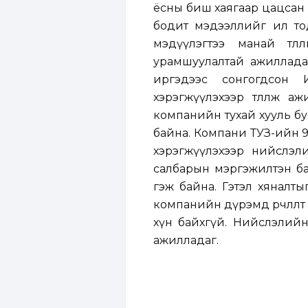
ёсны биш хаягаар цацсан 
бодит мэдээллийг ил тод 
мэдүүлэгтээ манай төлө
урамшуулалтай ажиллада
иргэдээс сонгогдсон И
хэрэгжүүлэхээр төлөөлж 
компанийн тухай хууль б
байна. Компани ТУЗ-ийн 9
хэрэгжүүлэхээр нийслэлийн
салбарын мэргэжилтэн байд
гэж байна. Гэтэл хяналты
компанийн дүрэмд өөрчлөл
хүн байхгүй. Нийслэлийн 
ажилладаг.