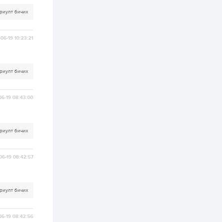
бүртгэл энэ сарын 10-
нд эхэлнэ
риулт бичих
2 өдөр
0
0
06-19 10:23:21
16 төрлийн эмийг нэг
эх үүсвэрээс
худалдан авах
журмыг баталлаа
риулт бичих
2 өдөр
0
0
Нэгдүгээр
06-19 08:43:00
хорооллын арын
замыг наймдугаар
сарын 6-ны 23:00
цагаас түр хааж,
борооны ус...
риулт бичих
2 өдөр
0
0
Б.Баярбаатар:
Төсвийн шинэчлэл
06-19 08:42:57
хийхгүй, урсгал
зардлаа
үргэлжлүүлэн тэлээд
байвал...
2 өдөр
2
0
риулт бичих
Татварын өртэй
шатахуун импортлогч
ААН-үүдийн дансыг
06-19 08:42:56
битүүмжлэхгүй