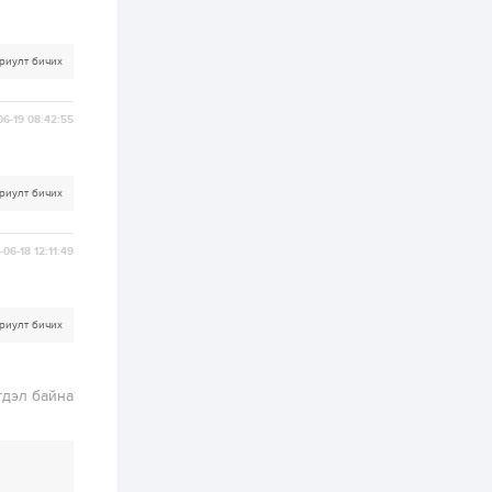
2 өдөр
1
0
Нөөцийн махны
риулт бичих
худалдаа,
борлуулалтыг
нээлттэй ил тод
06-19 08:42:55
болгоно
3 өдөр
0
0
ЗГ: Автобензин,
дизель түлшний
риулт бичих
онцгой албан
татварыг тэглэлээ
06-18 12:11:49
3 өдөр
3
0
З.Мэндсайхан:
Хүнсний нөөцийг
бэлтгэх агуулах,
риулт бичих
зоорь бэлтгэх ААН-
үүдэд хөнгөлөлттэй
зээл олгоно
3 өдөр
2
0
гдэл байна
Европ дахь
монголчуудын
соёлын наадам
боллоо