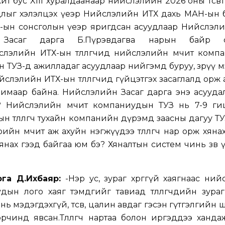
 бус XIII хуралдаанаар нийслэлийн 2026 оны төсөвт
суудлыг хэлэлцэх үеэр Нийслэлийн ИТХ дахь МАН-ын
-ын сонсголын үеэр яригдсан асуудлаар Нийслэли
 Засаг дарга Б.Пүрэвдагва нарын байр с
слэлийн ИТХ-ын төлөөлөгчид нийслэлийн өмчит ком
н ТУЗ-д ажилладаг асуудлаар нийгэмд буруу, зөрүү 
слэлийн ИТХ-ын төлөөлөгчид гүйцэтгэх засаглалд орж
авимаар байна. Нийслэлийн Засаг дарга энэ асууд
? Нийслэлийн өмчит компаниудын ТУЗ нь 7-9 ги
н төлөөлөгч тухайн компанийн дүрэмд заасны дагуу Т
рийн өмчит аж ахуйн нэгжүүдээ төлөөлөгч нар орж хяна
янах гээд байгаа юм бэ? Хяналтын систем чинь зөв ү
рга Д.Ихбаяр:
-Нэр ус, зураг хөрөггүй хаягнаас ни
дын лого хаяг тэмдгийг тавиад төлөөлөгчдийн зураг х
нь мэдэгдэхгүй, төсөв, цалин авдаг гэсэн гүтгэлгийн
чинд явсан.Төлөөлөгч нартаа болон иргэддээ ханда