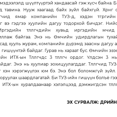
мэдээлэлд шүүлтүүртэй хандаасай гэж хүсч байна. 
тавина. Нууж хаагаад байх зүйл байхгүй. Хөрөнгө
өлөгчид ямар компанийн ТУЗ-д, хэдэн төгрөгий
г вэ гэдгээ хуулийн дагуу тодорхой бичдэг. Ний
ргэдийн төлөөлөгчдийн хувьд иргэдийн өмчид
ажиллаж байгаа. Энэ нь Өмчийн удирдлагын тухай
усад хууль журам, компанийн дүрэмд заасны дагуу
 гишүүнтэй байдаг. Гурав нь хараат бус. Өмчийн эзэ
 ИТХ-ын Төлөөлөгчдөөс 3 төлөөлөгч ордог. Үлдсэн 3 н
аг. Энэ нь хуулиар зохицуулагддаг. Төлөөлөгчид ТУЗ-ө
г хэн хэрэгжүүлэх юм бэ. Энэ бол боломжгүй зүйл.
т оруулах шаардлагатай. Би ТУЗ-ийн гишүүн болъё гэ
ИТХ-ын хуралдаанаар хэлэлцээд дэмжигдсэн төлөөл
ЭХ СУРВАЛЖ: ӨДРИЙ