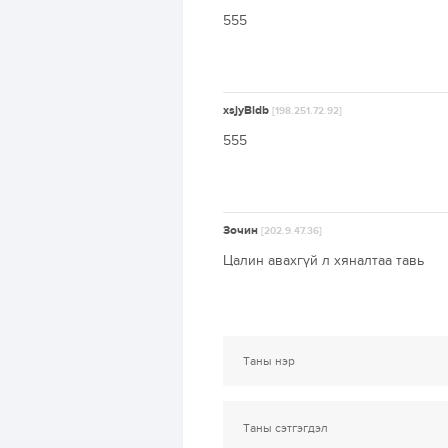
555
xsjyBldb
[198.251.72.92]
555
Зочин
[202.9.47.36]
Цалин авахгүй л хяналтаа тавь