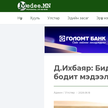
Нүүр
Хууль
Улстөр
Эдийн засаг
Эрүүл м
Д.Ихбаяр: Бид
бодит мэдээл
Aдмин / Улстөр
2026.06.18