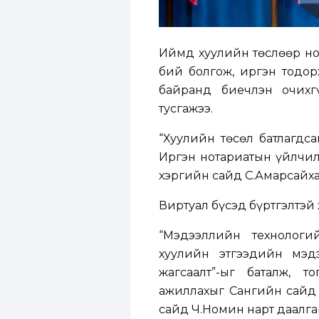
Иймд хуулийн төслөөр но
бий болгож, иргэн тодо
байранд биечлэн очихг
тусгажээ.
“Хуулийн төсөл батлагдс
Иргэн нотариатын үйлчилг
хэргийн сайд С.Амарсайха
Виртуал бүсэд бүртгэлтэй
“Мэдээллийн технологи
хуулийн этгээдийн мэдэ
жагсаалт”-ыг баталж, т
ажиллахыг Сангийн сайд 
сайд Ч.Номин нарт даалга