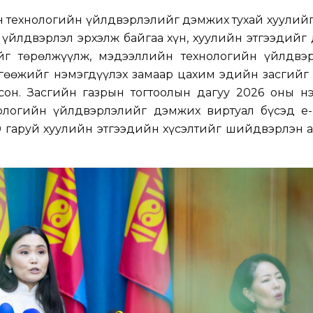
 технологийн үйлдвэрлэлийг дэмжих тухай хуулийг
үйлдвэрлэл эрхэлж байгаа хүн, хуулийн этгээдийг
ийг төрөлжүүлж, мэдээллийн технологийн үйлдвэ
 өгөөжийг нэмэгдүүлэх замаар цахим эдийн засгий
он. Засгийн газрын тогтоолын дагуу 2026 оны нэ
ологийн үйлдвэрлэлийг дэмжих виртуал бүсэд e-b
0 гаруй хуулийн этгээдийн хүсэлтийг шийдвэрлэн 