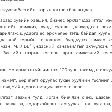
рэгжүүлэх Засгийн газрын тогтоол батлагдлаа
раас хувийн хэвшил, бизнес эрхлэгчдээ итгэл үзү
лцлийг дэмжих, хүнд суртал, давхардсан зохиц
рилгаж, шударга ёс, эрх чөлөө, тэгш байдал, хууль
лагатай төрийн тогтолцоог бүрдүүлэх замаар х
үзэн "ЧӨЛӨӨЛЬЕ” үндэсний санаачилгыг эхлүүлсэн. "Ч
х Засгийн газрын тогтоол, арга хэмжээний төлө
хан: Нотариатын үйлчилгээг 100 хувь цахимд шилжү
 нэмэлт, өөрчлөлт оруулах тухай хуулийн төслийг
цэж, УИХ-д өргөн мэдүүлэхээр тогтлоо.
лгээг авахын тулд иргэн биечлэн очих, цаасан
 лавлагаа, тодорхойлолт гаргуулах, цаг хугацаа,