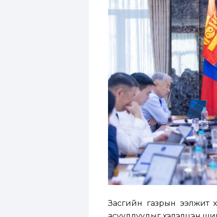
Засгийн газрын ээлжит 
асуудлуудыг хэлэлцэн ши