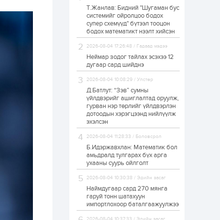
Т.Жанлав: Бидний "Шугаман бус
ЗГ: Автобензин,
системийг ойролцоо бодох
дизель түлшний
супер схемүүд" бүтээл тооцон
онцгой албан
татварыг тэглэлээ
бодох математикт нээлт хийсэн
2026-08-04 17:26:48 / Гадаад мэдээ
1 өдөр
2
0
Неймар зодог тайлах эсэхээ 12
З.Мэндсайхан:
дугаар сард шийднэ
Хүнсний нөөцийг
бэлтгэх агуулах,
2026-08-04 10:08:29 / Улстөр
зоорь бэлтгэх ААН-
үүдэд хөнгөлөлттэй
Д.Батлут: “Зэв” сумны
зээл олгоно
үйлдвэрийг ашиглалтад оруулж,
1 өдөр
1
0
гурван нэр төрлийг үйлдвэрлэн
дотоодын хэрэгцээнд нийлүүлж
Европ дахь
монголчуудын
эхэлсэн
соёлын наадам
боллоо
2026-08-04 11:28:33 / Боловсрол
Б.Идэржавхлан: Математик бол
1 өдөр
2
0
амьдралд тулгарах бүх арга
ухааны суурь ойлголт
Өнгөрсөн сард
1,439.2 кг үнэт
2026-08-04 10:30:38 / Эдийн засаг
металл худалдан
авчээ
Наймдугаар сард 270 мянга
гаруй тонн шатахуун
импортлохоор баталгаажуулжээ
1 өдөр
0
0
Б.Найдалаа: Энэ
2026-08-04 10:37:33 / Эдийн засаг