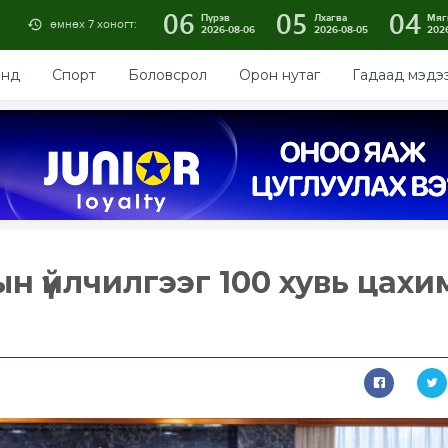
06
05
04
Пүрэв
Лхагва
Мяг
өмнөх 7 хоногт:
2026-08-06
2026-08-05
202
энд
Спорт
Боловсрол
Орон нутаг
Гадаад мэдэ
н үйлчилгээг 100 хувь цахи