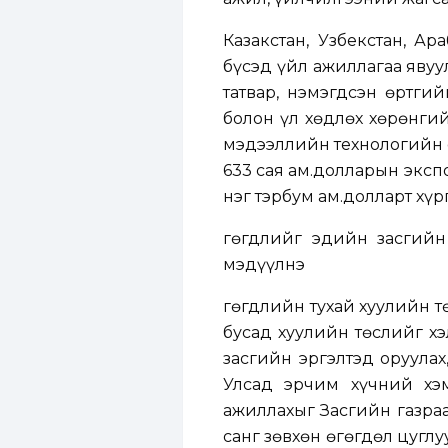
Казакстан, Узбекстан, А
бүсэд үйл ажиллагаа явуу
татвар, нэмэгдсэн өртгий
болон үл хөдлөх хөрөнгий
мэдээллийн технологийн с
633 сая ам.долларын эксп
нэг тэрбум ам.долларт хүр
Өгөгдлийг эдийн засгии
мэдүүлнэ
Өгөгдлийн тухай хуулийн
бусад хуулийн төслийг х
засгийн эргэлтэд оруула
Улсад эрчим хүчний хэм
ажиллахыг Засгийн газраа
санг зөвхөн өгөгдөл цуглуу