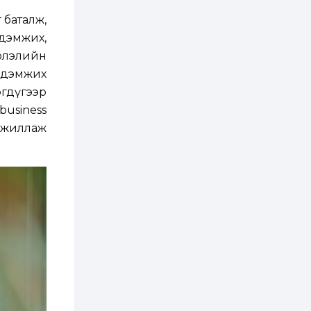
хэрэгжилт,
амлалтаас илүү
 баталж,
бодит үр дүн чухал
 дэмжих,
2 өдөр
0
0
рлэлийн
Неймар зодог тайлах
эсэхээ 12 дугаар сард
г дэмжих
шийднэ
гдүгээр
usiness
2 өдөр
0
3
ажиллаж
Нийслэлийн 30
дугаар сургуулийг 10
дугаар сарын 1-нд
ашиглалтад оруулна
2 өдөр
0
0
Морингийн давааны
замаас “Барилгын
хатуу хог хаягдал
дахин боловсруулах
үйлдвэр” хүртэлх 1.5...
2 өдөр
0
0
COP17 хурлын үеэр 5
дүүргийн 73
цэцэрлэг, 60
сургуульд