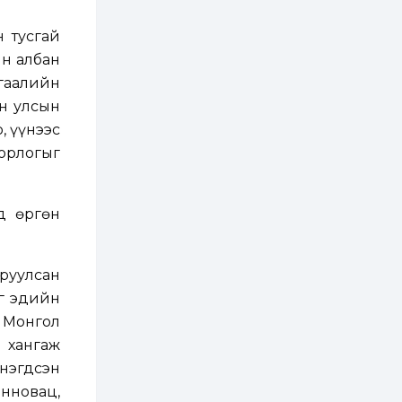
2 өдөр
0
0
АНУ 50 гаруй улсын
 тусгай
иргэдэд хамаарах
визийн барьцаа
ын албан
төлбөрийг 20 мянган
ам.доллар болгон
 гаалийн
нэмэгдүүлжээ
2 өдөр
1
0
ан улсын
Д.Батлут: “Зэв”
, үүнээс
сумны үйлдвэрийг
ашиглалтад оруулж,
 орлогыг
гурван нэр төрлийг
үйлдвэрлэн
дотоодын...
2 өдөр
3
1
-д өргөн
Согтуугаар тээврийн
хэрэгсэл жолоодож
явсан 71 этгээдийг
илрүүлжээ
сруулсан
3 өдөр
0
0
г эдийн
Хэлэлцээ даваа
, Монгол
гарагт болно гэж
Д.Трамп мэдэгджээ
г хангаж
 нэгдсэн
3 өдөр
1
0
инновац,