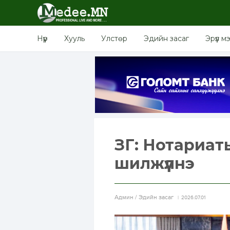
Нүүр
Хууль
Улстөр
Эдийн засаг
Эрүүл м
ЗГ: Нотариаты
шилжүүлнэ
Aдмин / Эдийн засаг
2026.07.01