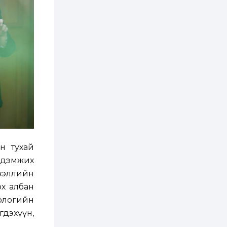
зохицуулалт хийнэ
2 өдөр
0
0
Б.Идэржавхлан:
Математик бол
амьдралд тулгарах
бүх арга ухааны
суурь ойлголт
2 өдөр
1
0
Бэлчээрийн 55 хувьд
ургамлын ургалт
сайн байна
2 өдөр
0
0
Наймдугаар сард
олгох нийгмийн
н тухай
халамжийн тэтгэвэр,
тэтгэмж, хөнгөлөлт,
г дэмжих
тусламжийн хуваарь
дээллийн
2 өдөр
0
0
ох албан
Наймдугаар сард
270 мянга гаруй
ологийн
тонн шатахуун
импортлохоор
гдэхүүн,
баталгаажуулжээ