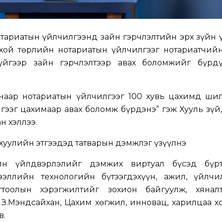
тариатын үйлчилгээнд зайн гэрчлэлтийн эрх зүйн 
рхой төрлийн нотариатын үйлчилгээг нотариатчий
үйгээр зайн гэрчлэлтээр авах боломжийг бүрдү
анаар нотариатын үйлчилгээг 100 хувь цахимд шил
ээг цахимаар авах боломж бүрдэнэ” гэж Хууль зүй
н хэллээ.
 хуулийн этгээдэд татварын дэмжлэг үзүүлнэ
йн үйлдвэрлэлийг дэмжих виртуал бүсэд бүрт
эллийн технологийн бүтээгдэхүүн, ажил, үйлчи
огтоолын хэрэгжилтийг зохион байгуулж, хянал
З.Мэндсайхан, Цахим хөгжил, инновац, харилцаа х
в.