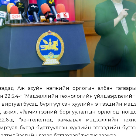
гээдэд Аж ахуйн нэгжийн орлогын албан татвары
н 22.5.4-т “Мэдээллийн технологийн үйлдвэрлэлий
сан виртуал бүсэд бүртгүүлсэн хуулийн этгээдийн мэ
н, ажил, үйлчилгээний борлуулалтын орлогод ногд
 22.6-д “хөнгөлөлтөд хамаарах мэдээллийн техн
ртуал бүсэд бүртгүүлсэн хуулийн этгээдийн бүтээ
лтыг Засгийн газар батлахаар” тус тус заажээ.