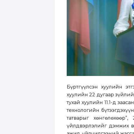
Бүртгүүлсэн хуулийн эт
хуулийн 22 дугаар зүйлий
тухай хуулийн 11.1-д заа
технологийн бүтээгдэхүү
татварыг хөнгөлөхөөр”,
үйлдвэрлэлийг дэмжих ви
ажил, үйлчилгээний жагсаа