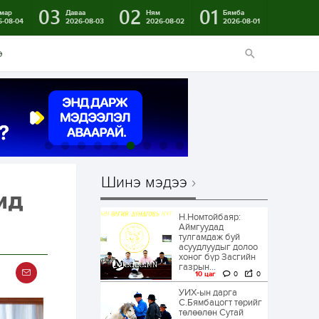
03
02
01
мар
Даваа
Ням
Бямба
6-08-04
2026-08-03
2026-08-02
2026-08-01
э
Шинэ мэдээ
мд
Н.Номтойбаяр:
Аймгуудад
тулгамдаж буй
асуудлуудыг долоо
хоног бүр Засгийн
газрын...
10 цаг
0
0
УИХ-ын дарга
С.Бямбацогт төрийг
төлөөлөн Сутай