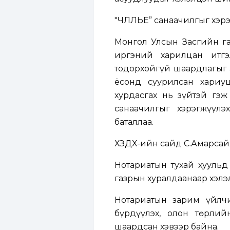
"ЧӨЛӨӨЛЬЕ” санаачилгыг хэ
Монгол Улсын Засгийн газ
иргэний харилцан итгэ
тодорхойгүй шаардлагыг а
ёсонд суурилсан хариуц
хурдасгах нь зүйтэй гэж 
санаачилгыг хэрэгжүүлэ
баталлаа.
ХЗДХ-ийн сайд С.Амарсай
Нотариатын тухай хуульд
газрын хуралдаанаар хэлэл
Нотариатын зарим үйлчи
бүрдүүлэх, олон төрлийн
шаардсан хэвээр байна.