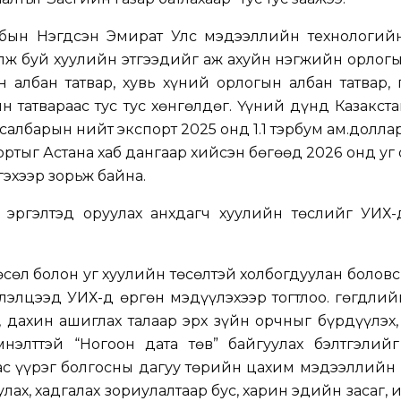
рабын Нэгдсэн Эмират Улс мэдээллийн технологийн
лж буй хуулийн этгээдийг аж ахуйн нэгжийн орлог
н албан татвар, хувь хүний орлогын албан татвар,
н татвараас тус тус хөнгөлдөг. Үүний дүнд Казакст
албарын нийт экспорт 2025 онд 1.1 тэрбум ам.доллар
ортыг Астана хаб дангаар хийсэн бөгөөд 2026 онд уг
гэхээр зорьж байна.
̆н эргэлтэд оруулах анхдагч хуулийн төслийг УИХ
 төсөл болон уг хуулийн төсөлтэй холбогдуулан болов
элэлцээд УИХ-д өргөн мэдүүлэхээр тогтлоо. Өгөгдлий
х, дахин ашиглах талаар эрх зүйн орчныг бүрдүүлэх
нэлттэй “Ногоон дата төв” байгуулах бэлтгэлий
с үүрэг болгосны дагуу төрийн цахим мэдээллийн
лах, хадгалах зориулалтаар бус, харин эдийн засаг, 