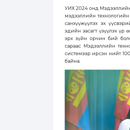
УИХ 2024 онд Мэдээллийн
мэдээллийн технологийн 
санхүүжүүлэх эх үүсвэр
эдийн засагт үзүүлэх үр
эрх зүйн орчин бий болс
сараас Мэдээллийн техн
системээр ирсэн нийт 10
байна.