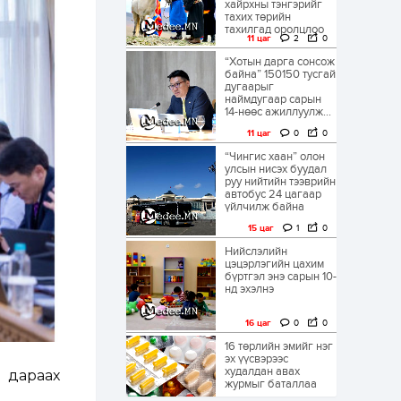
хайрхны тэнгэрийг
тахих төрийн
тахилгад оролцлоо
11 цаг
2
0
“Хотын дарга сонсож
байна” 150150 тусгай
дугаарыг
наймдугаар сарын
14-нөөс ажиллуулж...
11 цаг
0
0
“Чингис хаан” олон
улсын нисэх буудал
руу нийтийн тээврийн
автобус 24 цагаар
үйлчилж байна
15 цаг
1
0
Нийслэлийн
цэцэрлэгийн цахим
бүртгэл энэ сарын 10-
нд эхэлнэ
16 цаг
0
0
16 төрлийн эмийг нэг
эх үүсвэрээс
худалдан авах
 дараах
журмыг баталлаа