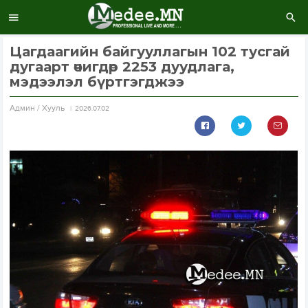
Цагдаагийн байгууллагын 102 тусгай
дугаарт өчигдөр 2253 дуудлага,
мэдээлэл бүртгэгджээ
Aдмин / Хууль
2026.07.02