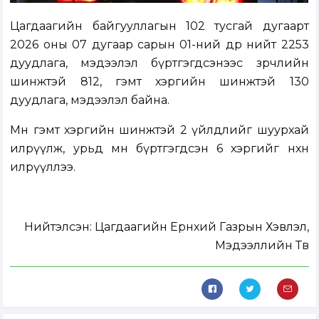
Цагдаагийн байгууллагын 102 тусгай дугаарт
2026 оны 07 дугаар сарын 01-ний өдөр нийт 2253
дуудлага, мэдээлэл бүртгэгдсэнээс зөрчлийн
шинжтэй 812, гэмт хэргийн шинжтэй 130
дуудлага, мэдээлэл байна.
Мөн гэмт хэргийн шинжтэй 2 үйлдлийг шуурхай
илрүүлж, урьд өмнө бүртгэгдсэн 6 хэргийг нөхөн
илрүүллээ.
Нийтэлсэн:
Цагдаагийн Ерөнхий Газрын Хэвлэл,
Мэдээллийн Төв