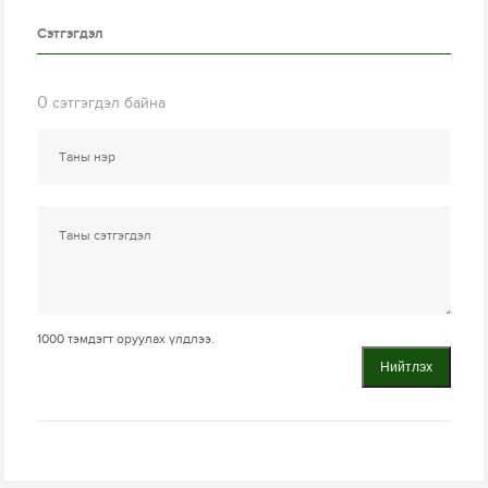
Сэтгэгдэл
0
сэтгэгдэл байна
1000
тэмдэгт оруулах үлдлээ.
Нийтлэх