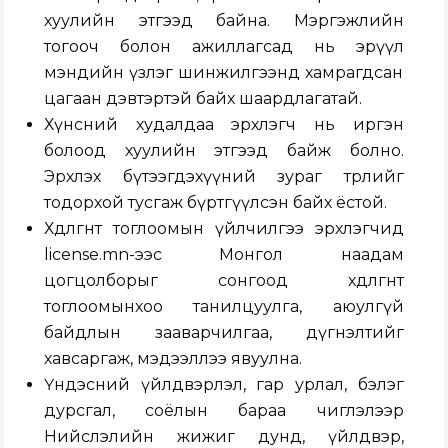
хуулийн этгээд байна. Мэргэжлийн
тогооч болон ажиллагсад нь эрүүл
мэндийн үзлэг шинжилгээнд хамрагдсан
цагаан дэвтэртэй байх шаардлагатай.
Хүнсний худалдаа эрхлэгч нь иргэн
болоод хуулийн этгээд байж болно.
Эрхлэх бүтээгдэхүүний зураг төрлийг
тодорхой тусгаж бүртгүүлсэн байх ёстой.
Хөдөлгөөнт тоглоомын үйлчилгээ эрхлэгчид
license.mn-ээс Монгол наадам
цогцолборыг сонгоод хөдөлгөөнт
тоглоомынхоо танилцуулга, аюулгүй
байдлын зааварчилгаа, дүгнэлтийг
хавсаргаж, мэдээллээ явуулна.
Үндэсний үйлдвэрлэл, гар урлал, бэлэг
дурсгал, соёлын бараа чиглэлээр
Нийслэлийн жижиг дунд, үйлдвэр,