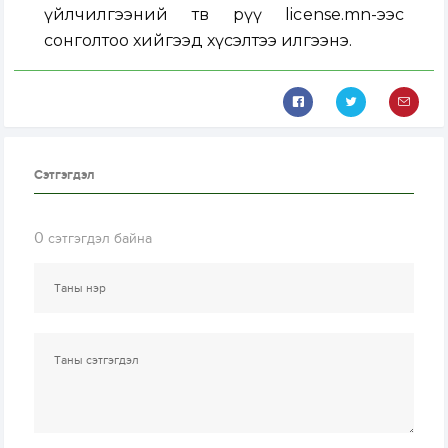
үйлчилгээний төв рүү license.mn-ээс
сонголтоо хийгээд хүсэлтээ илгээнэ.
Сэтгэгдэл
0
сэтгэгдэл байна