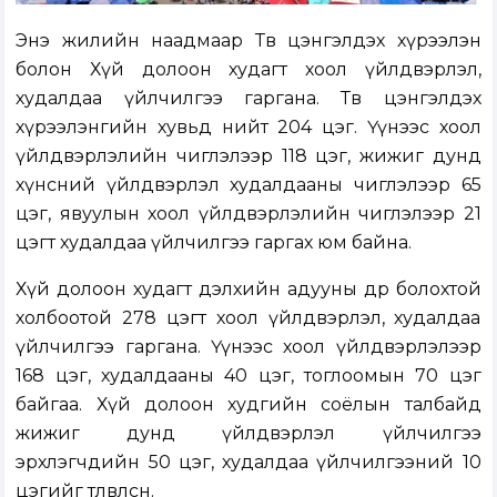
Энэ жилийн наадмаар Төв цэнгэлдэх хүрээлэн
болон Хүй долоон худагт хоол үйлдвэрлэл,
худалдаа үйлчилгээ гаргана. Төв цэнгэлдэх
хүрээлэнгийн хувьд нийт 204 цэг. Үүнээс хоол
үйлдвэрлэлийн чиглэлээр 118 цэг, жижиг дунд
хүнсний үйлдвэрлэл худалдааны чиглэлээр 65
цэг, явуулын хоол үйлдвэрлэлийн чиглэлээр 21
цэгт худалдаа үйлчилгээ гаргах юм байна.
Хүй долоон худагт дэлхийн адууны өдөр болохтой
холбоотой 278 цэгт хоол үйлдвэрлэл, худалдаа
үйлчилгээ гаргана. Үүнээс хоол үйлдвэрлэлээр
168 цэг, худалдааны 40 цэг, тоглоомын 70 цэг
байгаа. Хүй долоон худгийн соёлын талбайд
жижиг дунд үйлдвэрлэл үйлчилгээ
эрхлэгчдийн 50 цэг, худалдаа үйлчилгээний 10
цэгийг төлөвлөсөн.