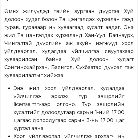
Өмнөх жилүүдэд төвийн зургаан дүүргээ Хүй
долоон худаг болон Төв цэнгэлдэх хүрээлэн гээд
гурав, гураваар нь хуваагаад хүсэлт авдаг. Энэ
жил Төв цэнгэлдэх хүрээлэнд Хан-Уул, Баянзүрх,
Чингэлтэй дүүргийн аж ахуйн нэгжүүд хоол
үйлдвэрлэл, худалдаа үйлчилгээ явуулахаар
хуваарилсан байна. Хүй долоон худагт
Сонгинохайрхан, Баянгол, Сүхбаатар дүүрэг гэж
хуваарилалтыг хийжээ.
Энэ жил хоол үйлдвэрлэл, худалдаа
үйлчилгээ эрхлэх түр зөвшөөрлийг
license.
mn
-ээр олгоно. Түр зөвшөөрлийн
хүсэлтийг долоодугаар сарын 1-ний 17:00
цагаас долоодугаар сарын 3-ны 17:00 цаг
хүртэл авна.
Хоол үйлдвэрлэл, үйлчилгээ эрхлэгч нь