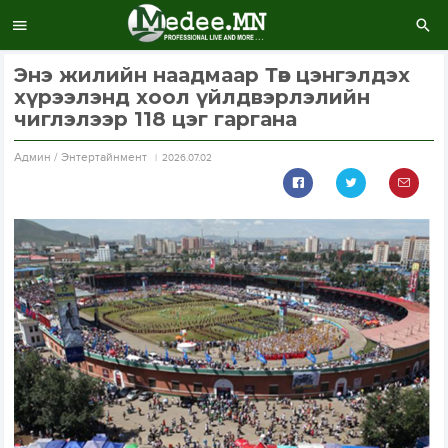
Энэ жилийн наадмаар Төв цэнгэлдэх
хүрээлэнд хоол үйлдвэрлэлийн
чиглэлээр 118 цэг гаргана
Aдмин / Энтертайнмент
2026.07.02