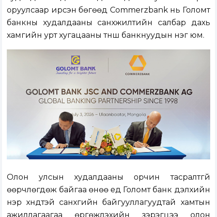
оруулсаар ирсэн бөгөөд Commerzbank нь Голомт
банкны худалдааны санхүүжилтийн салбар дахь
хамгийн урт хугацааны түнш банкнуудын нэг юм.
Олон улсын худалдааны орчин тасралтгүй
өөрчлөгдөж байгаа өнөө үед Голомт банк дэлхийн
нэр хүндтэй санхүүгийн байгууллагуудтай хамтын
ажиллагаагаа өргөжүүлэхийн зэрэгцээ олон