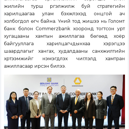
жилийн турш үргэлжилж буй стратегийн
харилцаагаа улам бэхжүүлэхэд онцгой ач
холбогдол өгч байна. Үүний тод жишээ нь Голомт
банк болон Commerzbank хооронд тогтсон урт
хугацааны хамтын ажиллагаа бөгөөд хоёр
байгууллага харилцагчдынхаа хэрэгцээ
шаардлагыг хангах, худалдааны санхүүжилтийн
хүртээмжийг нэмэгдүүлэх чиглэлд хамтран
ажилласаар ирсэн билээ.