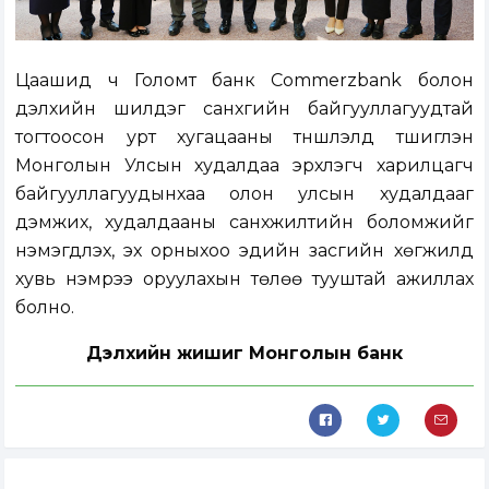
Цаашид ч Голомт банк Commerzbank болон
дэлхийн шилдэг санхүүгийн байгууллагуудтай
тогтоосон урт хугацааны түншлэлд түшиглэн
Монголын Улсын худалдаа эрхлэгч харилцагч
байгууллагуудынхаа олон улсын худалдааг
дэмжих, худалдааны санхүүжилтийн боломжийг
нэмэгдүүлэх, эх орныхоо эдийн засгийн хөгжилд
хувь нэмрээ оруулахын төлөө тууштай ажиллах
болно.
Дэлхийн жишиг Монголын банк