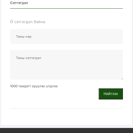
Сэтгэгдэл
0
сэтгэгдэл байна
1000
тэмдэгт оруулах үлдлээ.
Нийтлэх