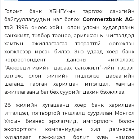
Голомт банк ХБНГУ-ын тэргүүлэх санхүүгийн
байгууллагуудын нэг болох
Commerzbank
AG
-
тай 1998 оноос хойш олон улсын худалдааны
санхүүжилт, төлбөр тооцоо, арилжааны чиглэлүүдэд
хамтын ажиллагаагаа тасралтгүй өргөжүүлэн
хөгжүүлсээр ирсэн билээ. Энэ удаад хоёр банк
корреспондент дансны чиглэлээр
“Аккредитивийн дараах санхүүжилт”-ийн гэрээг
үзэглэж, олон жилийн түншлэлээ дараагийн
шатанд гарган харилцан итгэлцэл, хамтын
ажиллагааны бат бөх суурийг дахин бэхжүүллээ.
28 жилийн хугацаанд хоёр банк харилцан
итгэлцэл, тогтвортой түншлэлд суурилан Монгол
Улсын бизнес эрхлэгчид, импортлогч болон
экспортлогч компаниудын хил дамнасан
худалдааг дэмжихэд бодит хувь нэмрээ