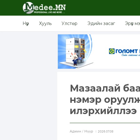
Нүүр
Хууль
Улстөр
Эдийн засаг
Эрүүл м
Мазаалай баа
нэмэр оруулж
илэрхийллээ
Aдмин / Нүүр
2026.07.08