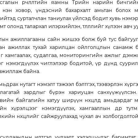
сгалын өөрчлөлтийн яамны Төрийн нарийн бичгий
нэн ховор, үндэсний бахархалт амьтан болох м
 нийтэд сурталчлан таниулах үйлсэд бодит хувь нэмэ
т олонд талархал илэрхийлэн, төлөөллийг хүлээн авч у
мтын ажиллагааны сайн жишээ болж буй тус байгуу
ран ажиллах тухай харилцан ойлголцлын санамж 
г хамгаалах, судалгаа, мониторингийн ажлыг дэмж
г нэмэгдүүлэх чиглэлээр бодитой, үр дүнд суурил
ажиллаж байна.
ьдрах нутагт нэмэлт тэжээл бэлтгэх, тээвэрлэн хүргэх
агатай зардлыг бүрэн хариуцан санхүүжүүлсэн.
овийн байгалийн хатуу ширүүн нөхцөлд амьдардаг 
н хүрэлцээг нэмэгдүүлэх, хамгааллын өдөр тут
тикийн нөхцөлийг сайжруулахад чухал ач холбогдолто
 судлаачдын илтгэл, уулзалт, хэлэлцүүлэг, баримта