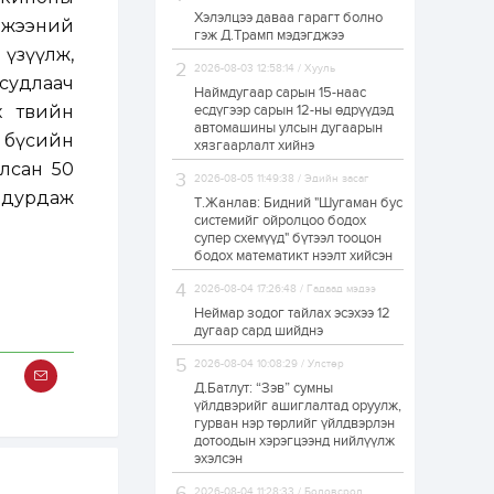
Хэлэлцээ даваа гарагт болно
ЗГ: Автобензин,
мжээний
гэж Д.Трамп мэдэгджээ
дизель түлшний
үзүүлж,
онцгой албан
татварыг тэглэлээ
2026-08-03 12:58:14 / Хууль
 судлаач
Наймдугаар сарын 15-наас
 төвийн
есдүгээр сарын 12-ны өдрүүдэд
1 өдөр
2
0
автомашины улсын дугаарын
 бүсийн
З.Мэндсайхан:
хязгаарлалт хийнэ
Хүнсний нөөцийг
лсан 50
бэлтгэх агуулах,
2026-08-05 11:49:38 / Эдийн засаг
зоорь бэлтгэх ААН-
г дурдаж
үүдэд хөнгөлөлттэй
Т.Жанлав: Бидний "Шугаман бус
зээл олгоно
системийг ойролцоо бодох
1 өдөр
1
0
супер схемүүд" бүтээл тооцон
бодох математикт нээлт хийсэн
Европ дахь
монголчуудын
соёлын наадам
2026-08-04 17:26:48 / Гадаад мэдээ
боллоо
Неймар зодог тайлах эсэхээ 12
дугаар сард шийднэ
1 өдөр
2
0
2026-08-04 10:08:29 / Улстөр
Өнгөрсөн сард
Д.Батлут: “Зэв” сумны
1,439.2 кг үнэт
металл худалдан
үйлдвэрийг ашиглалтад оруулж,
авчээ
гурван нэр төрлийг үйлдвэрлэн
дотоодын хэрэгцээнд нийлүүлж
эхэлсэн
1 өдөр
0
0
Б.Найдалаа: Энэ
2026-08-04 11:28:33 / Боловсрол