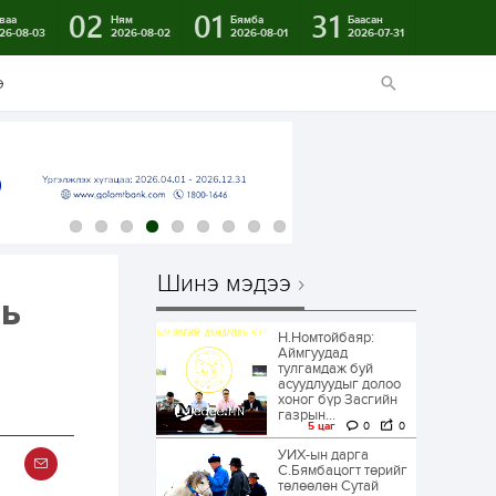
02
01
31
ваа
Ням
Бямба
Баасан
26-08-03
2026-08-02
2026-08-01
2026-07-31
э
Шинэ мэдээ
вь
Н.Номтойбаяр:
Аймгуудад
тулгамдаж буй
асуудлуудыг долоо
хоног бүр Засгийн
газрын...
5 цаг
0
0
УИХ-ын дарга
С.Бямбацогт төрийг
төлөөлөн Сутай