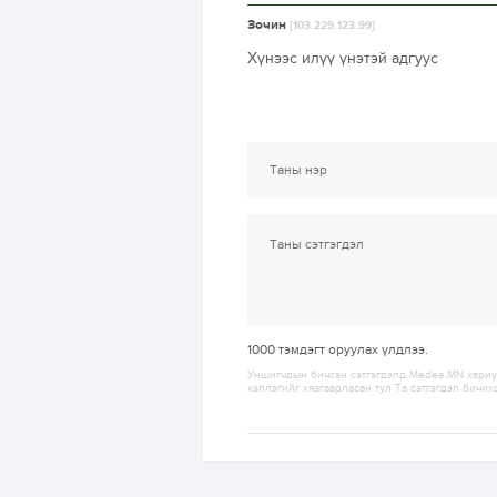
Зочин
[103.229.123.99]
Хүнээс илүү үнэтэй адгуус
1000
тэмдэгт оруулах үлдлээ.
Уншигчдын бичсэн сэтгэгдэлд Medee.MN хариуц
хэллэгийг хязгаарласан тул Та сэтгэгдэл бичих