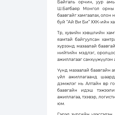
Байгаль орчин, уур амь
Ш.Батбаяр Монгол орны 
баавгайг хамгаалах, олон
буй “Ай Ви Би” ХХК-ийн хам
Төр, хувийн хэвшлийн ха
яамтай байгуулсан хамт
хүрээнд мазаалай баавгай
нийтийн мэдлэг, оролцоо
ажиллагааг санхүүжүүлэн 
Үүнд мазаалай баавгайн ам
үйл ажиллагаанд шаардл
дэмжлэг нь Алтайн өвөр г
баавгайн идэш тэжээлий
ажиллагаа, тээвэр, логис
юм.
Гэрэл зургийн үзэсгэлэн,