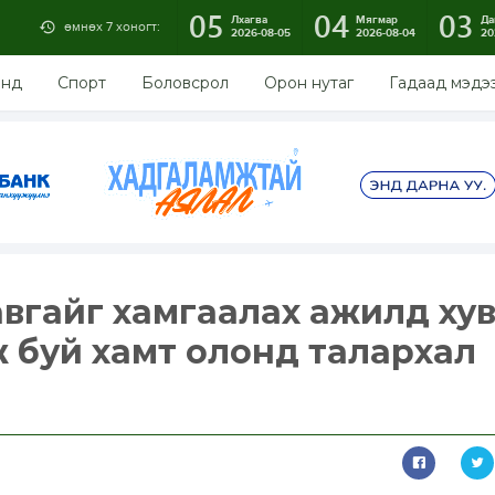
05
04
03
Лхагва
Мягмар
Да
өмнөх 7 хоногт:
2026-08-05
2026-08-04
20
энд
Спорт
Боловсрол
Орон нутаг
Гадаад мэдэ
вгайг хамгаалах ажилд ху
 буй хамт олонд талархал