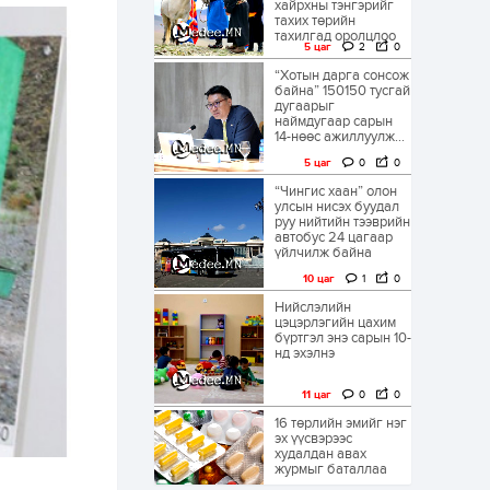
хайрхны тэнгэрийг
тахих төрийн
тахилгад оролцлоо
5 цаг
2
0
“Хотын дарга сонсож
байна” 150150 тусгай
дугаарыг
наймдугаар сарын
14-нөөс ажиллуулж...
5 цаг
0
0
“Чингис хаан” олон
улсын нисэх буудал
руу нийтийн тээврийн
автобус 24 цагаар
үйлчилж байна
10 цаг
1
0
Нийслэлийн
цэцэрлэгийн цахим
бүртгэл энэ сарын 10-
нд эхэлнэ
11 цаг
0
0
16 төрлийн эмийг нэг
эх үүсвэрээс
худалдан авах
журмыг баталлаа