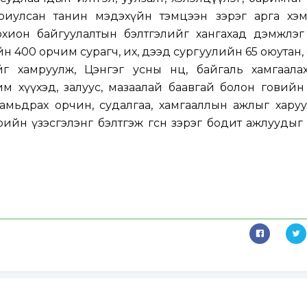
зориулсан танин мэдэхүйн тэмцээн зэрэг арга хэ
охион байгуулалтын бэлтгэлийг хангахад дэмжлэг 
н 400 орчим сурагч, их, дээд сургуулийн 65 оюутан,
 хамруулж, Цэнгэг усны нөөц, байгаль хамгаалах
м хүүхэд, залуус, мазаалай баавгай болон говийн
амьдрах орчин, судалгаа, хамгааллын ажлыг харуу
врийн үзэсгэлэнг бэлтгэж өгсөн зэрэг бодит ажлууды