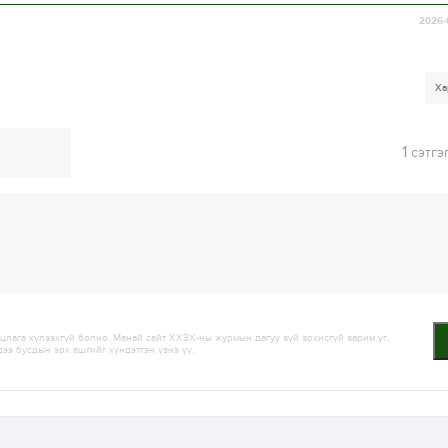
2026-
Ха
1
сэтгэ
лага хүлээхгүй болно. Манай сайт ХХЗХ-ны журмын дагуу зүй зохисгүй зарим үг,
дээ бусдын эрх ашгийг хүндэтгэн үзнэ үү.