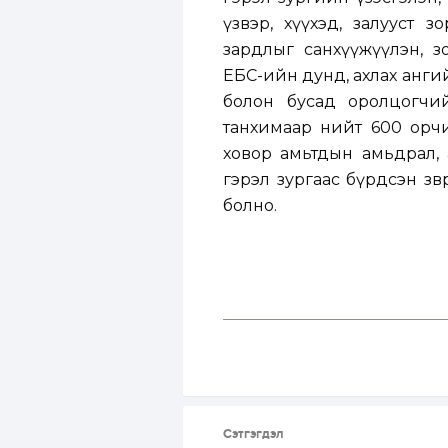
үзвэр, хүүхэд, залууст 
зардлыг санхүүжүүлэн, з
ЕБС-ийн дунд, ахлах ангий
болон бусад оролцогчийг
танхимаар нийт 600 орчи
ховор амьтдын амьдрал, 
гэрэл зургаас бүрдсэн зөө
болно.
Сэтгэгдэл