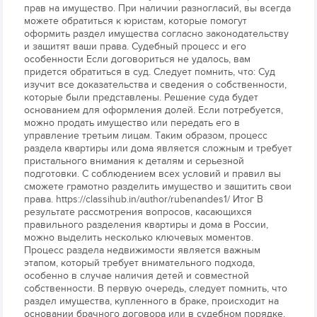
прав на имущество. При наличии разногласий, вы всегда
можете обратиться к юристам, которые помогут
оформить раздел имущества согласно законодательству
и защитят ваши права. Судебный процесс и его
особенности Если договориться не удалось, вам
придется обратиться в суд. Следует помнить, что: Суд
изучит все доказательства и сведения о собственности,
которые были представлены. Решение суда будет
основанием для оформления долей. Если потребуется,
можно продать имущество или передать его в
управление третьим лицам. Таким образом, процесс
раздела квартиры или дома является сложным и требует
пристального внимания к деталям и серьезной
подготовки. С соблюдением всех условий и правил вы
сможете грамотно разделить имущество и защитить свои
права. https://classihub.in/author/rubenandes1/ Итог В
результате рассмотрения вопросов, касающихся
правильного разделения квартиры и дома в России,
можно выделить несколько ключевых моментов.
Процесс раздела недвижимости является важным
этапом, который требует внимательного подхода,
особенно в случае наличия детей и совместной
собственности. В первую очередь, следует помнить, что
раздел имущества, купленного в браке, происходит на
основании брачного договора или в судебном порядке.