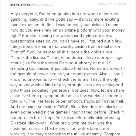
stake plinko
2025-09-19 15:25:18
[89.221.204.73]
Hey everyone, I've been getting into the world of internet
gambling lately, and I’ve gotta say — it’s way more exciting
than I expected. At first, I was honestly suspicious. I mean,
how do you even rely on an online platform with your money,
right? But after testing the waters (and trying out a few
questionable sites so you don’t have to), I figured out a few
things that set apart a trustworthy casino from a total scam.
First off, if you’re new to all this, here’s the golden rule:
**check the license**. If a casino doesn’t have a proper legal
status (like from the Malta Gaming Authority or the UK
Gambling Commission), just close that tab. No bonus is worth
the gamble of never seeing your money again. Also — and I
know no one wants to — check the terms. That’s the only
way to know what kind of playthrough limits they’ve slapped
onto those so-called “generous” bonuses. Now, let me share
a site I’ve been playing on these last few weeks. It’s been a
total win. The interface? Super smooth. Payouts? Fast as hell.
And the game selection? *Wild*. Slots, live dealers, blackjack,
even some weird niche games I hadn’t tried before. Check it
out here: <a href="https://dziary.com/forum/kupi/interesting-
5">stake plinko</a> . What really won me over was the
customer service. I had a tiny issue with a bonus not
working, and they got back to me in like instantly. Compare