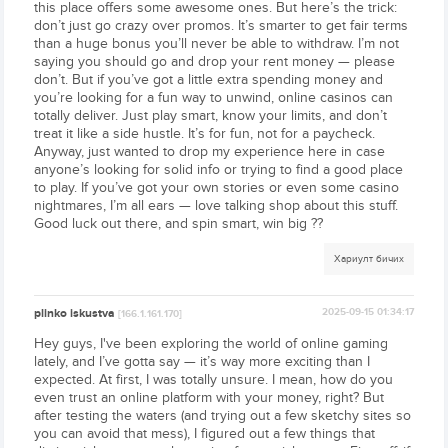
this place offers some awesome ones. But here’s the trick:
don’t just go crazy over promos. It’s smarter to get fair terms
than a huge bonus you’ll never be able to withdraw. I’m not
saying you should go and drop your rent money — please
don’t. But if you’ve got a little extra spending money and
you’re looking for a fun way to unwind, online casinos can
totally deliver. Just play smart, know your limits, and don’t
treat it like a side hustle. It’s for fun, not for a paycheck.
Anyway, just wanted to drop my experience here in case
anyone’s looking for solid info or trying to find a good place
to play. If you’ve got your own stories or even some casino
nightmares, I’m all ears — love talking shop about this stuff.
Good luck out there, and spin smart, win big ??
Хариулт бичих
plinko iskustva
2025-09-15 01:34:17
[166.1.161.170]
Hey guys, I've been exploring the world of online gaming
lately, and I’ve gotta say — it’s way more exciting than I
expected. At first, I was totally unsure. I mean, how do you
even trust an online platform with your money, right? But
after testing the waters (and trying out a few sketchy sites so
you can avoid that mess), I figured out a few things that