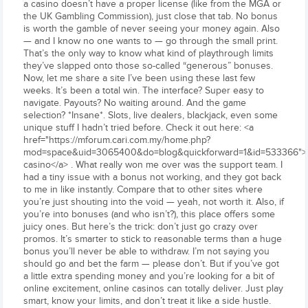
a casino doesn’t have a proper license (like from the MGA or
the UK Gambling Commission), just close that tab. No bonus
is worth the gamble of never seeing your money again. Also
— and I know no one wants to — go through the small print.
That’s the only way to know what kind of playthrough limits
they’ve slapped onto those so-called “generous” bonuses.
Now, let me share a site I’ve been using these last few
weeks. It’s been a total win. The interface? Super easy to
navigate. Payouts? No waiting around. And the game
selection? *Insane*. Slots, live dealers, blackjack, even some
unique stuff I hadn’t tried before. Check it out here: <a
href="https://mforum.cari.com.my/home.php?
mod=space&uid=3065400&do=blog&quickforward=1&id=533366">v
casino</a> . What really won me over was the support team. I
had a tiny issue with a bonus not working, and they got back
to me in like instantly. Compare that to other sites where
you’re just shouting into the void — yeah, not worth it. Also, if
you’re into bonuses (and who isn’t?), this place offers some
juicy ones. But here’s the trick: don’t just go crazy over
promos. It’s smarter to stick to reasonable terms than a huge
bonus you’ll never be able to withdraw. I’m not saying you
should go and bet the farm — please don’t. But if you’ve got
a little extra spending money and you’re looking for a bit of
online excitement, online casinos can totally deliver. Just play
smart, know your limits, and don’t treat it like a side hustle.