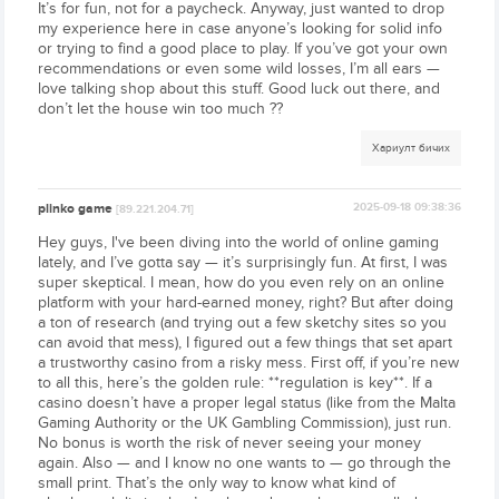
It’s for fun, not for a paycheck. Anyway, just wanted to drop
my experience here in case anyone’s looking for solid info
or trying to find a good place to play. If you’ve got your own
recommendations or even some wild losses, I’m all ears —
love talking shop about this stuff. Good luck out there, and
don’t let the house win too much ??
Хариулт бичих
plinko game
2025-09-18 09:38:36
[89.221.204.71]
Hey guys, I've been diving into the world of online gaming
lately, and I’ve gotta say — it’s surprisingly fun. At first, I was
super skeptical. I mean, how do you even rely on an online
platform with your hard-earned money, right? But after doing
a ton of research (and trying out a few sketchy sites so you
can avoid that mess), I figured out a few things that set apart
a trustworthy casino from a risky mess. First off, if you’re new
to all this, here’s the golden rule: **regulation is key**. If a
casino doesn’t have a proper legal status (like from the Malta
Gaming Authority or the UK Gambling Commission), just run.
No bonus is worth the risk of never seeing your money
again. Also — and I know no one wants to — go through the
small print. That’s the only way to know what kind of