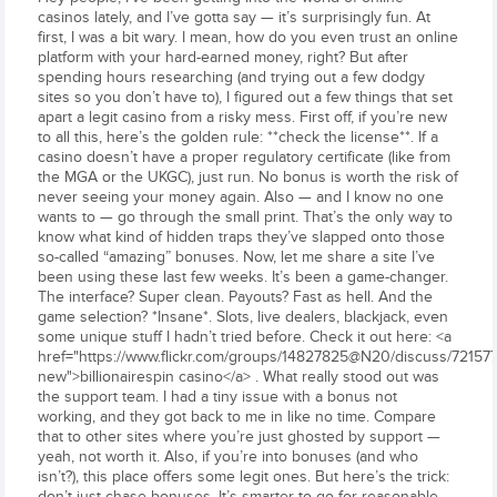
casinos lately, and I’ve gotta say — it’s surprisingly fun. At
first, I was a bit wary. I mean, how do you even trust an online
platform with your hard-earned money, right? But after
spending hours researching (and trying out a few dodgy
sites so you don’t have to), I figured out a few things that set
apart a legit casino from a risky mess. First off, if you’re new
to all this, here’s the golden rule: **check the license**. If a
casino doesn’t have a proper regulatory certificate (like from
the MGA or the UKGC), just run. No bonus is worth the risk of
never seeing your money again. Also — and I know no one
wants to — go through the small print. That’s the only way to
know what kind of hidden traps they’ve slapped onto those
so-called “amazing” bonuses. Now, let me share a site I’ve
been using these last few weeks. It’s been a game-changer.
The interface? Super clean. Payouts? Fast as hell. And the
game selection? *Insane*. Slots, live dealers, blackjack, even
some unique stuff I hadn’t tried before. Check it out here: <a
href="https://www.flickr.com/groups/14827825@N20/discuss/7215
new">billionairespin casino</a> . What really stood out was
the support team. I had a tiny issue with a bonus not
working, and they got back to me in like no time. Compare
that to other sites where you’re just ghosted by support —
yeah, not worth it. Also, if you’re into bonuses (and who
isn’t?), this place offers some legit ones. But here’s the trick:
don’t just chase bonuses. It’s smarter to go for reasonable