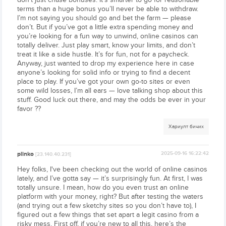
terms than a huge bonus you’ll never be able to withdraw.
I’m not saying you should go and bet the farm — please
don’t. But if you’ve got a little extra spending money and
you’re looking for a fun way to unwind, online casinos can
totally deliver. Just play smart, know your limits, and don’t
treat it like a side hustle. It’s for fun, not for a paycheck.
Anyway, just wanted to drop my experience here in case
anyone’s looking for solid info or trying to find a decent
place to play. If you’ve got your own go-to sites or even
some wild losses, I’m all ears — love talking shop about this
stuff. Good luck out there, and may the odds be ever in your
favor ??
Хариулт бичих
plinko
2025-09-16 16:22:42
[23.140.40.231]
Hey folks, I've been checking out the world of online casinos
lately, and I’ve gotta say — it’s surprisingly fun. At first, I was
totally unsure. I mean, how do you even trust an online
platform with your money, right? But after testing the waters
(and trying out a few sketchy sites so you don’t have to), I
figured out a few things that set apart a legit casino from a
risky mess. First off, if you’re new to all this, here’s the