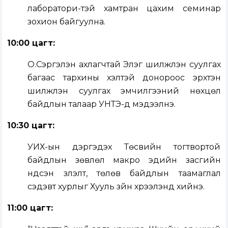
лаборатори-тэй хамтран цахим семинар
зохион байгуулна.
10:00 цагт:
О.Сэргэлэн ахлагчтай Элэг шилжүүлэн суулгах
багаас тархины үхэлтэй донороос эрхтэн
шилжүүлэн суулгах эмчилгээний нөхцөл
байдлын талаар УНТЭ-д мэдээлнэ.
10:30 цагт:
УИХ-ын дэргэдэх Төсвийн тогтвортой
байдлын зөвлөл макро эдийн засгийн
үндсэн үзүүлэлт, төлөв байдлын таамаглал
сэдэвт хурлыг Хууль зүйн хүрээлэнд хийнэ.
11:00 цагт: