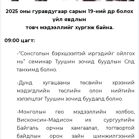
2025 оны гуравдугаар сарын 19-ний өдөр болох
үйл явдлын
товч мэдээллийг хүргэж байна.
09:00 цагт:
-“Сонсголын бэрхшээлтэй иргэдийг ойлгох
нь” семинар Туушин зочид буудлын Сүлд
танхимд болно.
-Дунд хугацааны төсвийн хүрээний
мэдэгдлийн төслийн олон нийтийн
хэлэлцүүлэг Туушин зочид буудалд болно.
-Монголын гео мэдээллийн холбоо,
Висконсин-Мадисон их сургуулийн
Байгаль орчны хамгаалал, тогтвортой
байдлын орон зайн шинжилгээний