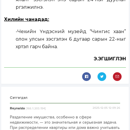
үргэлжилнэ.
Хилийн чанадад:
-Чехийн Үндэсний музейд “Чингис хаан”
олон улсын үзэсгэлэн 6 дугаар сарын 22-ныг
хүртэл гарч байна.
Э.ЭГШИГЛЭН
Сэтгэгдэл
Reynaldo
2025-12-05 12:09:26
[166.1.203.194]
Разделение имущества, особенно в сфере
недвижимости, — это значительная и серьезная задача.
При распределении квартиры или дома важно учитывать