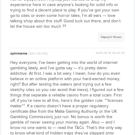
experience here in case anyone’s looking for solid info or
trying to find a decent place to play. If you’ve got your own
go-to sites or even some horror tales, I’m all ears — love
talking shop about this stuff. Good luck out there, and don’t
let the house win too much ??
Хариулт бичих
spinmama
2025-09-16 06:00:30
[166.1.161.105]
Hey everyone, I've been getting into the world of internet
gambling lately, and I’ve gotta say — it’s pretty damn
addictive. At first, I was a bit wary. I mean, how do you even
believe in an online platform with your hard-earned money,
right? But after testing the waters (and trying out a few
sketchy sites so you can avoid that mess), I figured out a few
things that separate a reliable casino from a total scam. First
off, if you’re new to all this, here’s the golden rule: **licenses
matter**. If a casino doesn’t have a proper regulatory
certificate (like from the Malta Gaming Authority or the UK
Gambling Commission), just run. No bonus is worth the
gamble of never seeing your money again. Also — and I
know no one wants to — read the T&Cs. That’s the only way
to know what kind of hidden traps they’ve slapped onto