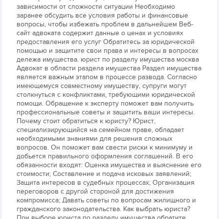
зависимости от сложности ситуации Необходимо
заранее обсудить все условия работы и финансовые
вопросы, чтобы избежать проблем в дальнейшем Веб-
сайт адвоката содержит данные о ценах и условиях
предоставления его услуг Обратитесь за юридической
помощью и защитите свои права и интересы в вопросах
дележа имущества. юрист по разделу имущества москва
Адвокат в области раздела имущества Раздел имущества
является важным этапом в процессе развода. Согласно
имеющемуся совместному имуществу, супруги могут
столкнуться с конфликтами, требующими юридической
помощи. Обращение к эксперту поможет вам получить
профессиональные советы и защитить ваши интересы.
Почему стоит обратиться к юристу? Юрист,
специализирующийся на семейном праве, обладает
необходимыми знаниями для решения сложных
вопросов. Он поможет вам свести риски к минимуму и
добьется правильного оформления соглашений. В его
обязанности входят: Оценка имущества и выяснение его
стоимости; Составление и подача исковых заявлений;
Защита интересов в судебных процессах; Организация
переговоров с другой стороной для достижения
компромисса; Давать советы по вопросам жилищного и
гражданского законодательства. Как выбрать юриста?
При выборе юриста по разделу имущества обратите