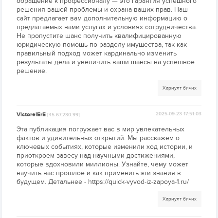
обращение к профессионалу — это гарантия успешного
решения вашей проблемы и охрана ваших прав. Наш
сайт предлагает вам дополнительную информацию о
предлагаемых нами услугах и условиях сотрудничества.
Не пропустите шанс получить квалифицированную
юридическую помощь по разделу имущества, так как
правильный подход может кардинально изменить
результаты дела и увеличить ваши шансы на успешное
решение.
Хариулт бичих
VictorelErE
2025-09-23 17:51:03
[45.67.230.99]
Эта публикация погружает вас в мир увлекательных
фактов и удивительных открытий. Мы расскажем о
ключевых событиях, которые изменили ход истории, и
приоткроем завесу над научными достижениями,
которые вдохновили миллионы. Узнайте, чему может
научить нас прошлое и как применить эти знания в
будущем. Детальнее - https://quick-vyvod-iz-zapoya-1.ru/
Хариулт бичих