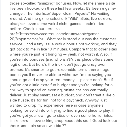
those so-called “amazing” bonuses. Now, let me share a site
I’ve been hooked on these last few weeks. It’s been a game-
changer. The interface? Super clean. Payouts? No waiting
around. And the game selection? *Wild*. Slots, live dealers,
blackjack, even some weird niche games I hadn’t tried
before. Check it out here: <a
href="https://www.acoredu.com/forums/topic/games-
20/">spinmama</a> . What really stood out was the customer
service. I had a tiny issue with a bonus not working, and they
got back to me in like 10 minutes. Compare that to other sites
where you’re just left hanging — yeah, not worth it. Also, if
you’re into bonuses (and who isn’t?), this place offers some
legit ones. But here’s the trick: don’t just go crazy over
promos. It’s smarter to get reasonable terms than a huge
bonus you’ll never be able to withdraw. I’m not saying you
should go and drop your rent money — please don’t. But if
you’ve got a little extra fun budget and you’re looking for a
chill way to spend an evening, online casinos can totally
deliver. Just play smart, set a budget, and don’t treat it like a
side hustle. It’s for fun, not for a paycheck. Anyway, just
wanted to drop my experience here in case anyone’s
looking for solid info or trying to find a good place to play. If
you’ve got your own go-to sites or even some horror tales,
I’m all ears — love talking shop about this stuff. Good luck out
there, and spin smart, win big ??