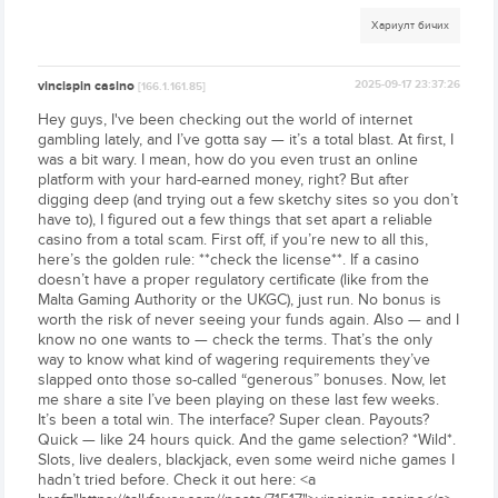
Хариулт бичих
vincispin casino
2025-09-17 23:37:26
[166.1.161.85]
Hey guys, I've been checking out the world of internet
gambling lately, and I’ve gotta say — it’s a total blast. At first, I
was a bit wary. I mean, how do you even trust an online
platform with your hard-earned money, right? But after
digging deep (and trying out a few sketchy sites so you don’t
have to), I figured out a few things that set apart a reliable
casino from a total scam. First off, if you’re new to all this,
here’s the golden rule: **check the license**. If a casino
doesn’t have a proper regulatory certificate (like from the
Malta Gaming Authority or the UKGC), just run. No bonus is
worth the risk of never seeing your funds again. Also — and I
know no one wants to — check the terms. That’s the only
way to know what kind of wagering requirements they’ve
slapped onto those so-called “generous” bonuses. Now, let
me share a site I’ve been playing on these last few weeks.
It’s been a total win. The interface? Super clean. Payouts?
Quick — like 24 hours quick. And the game selection? *Wild*.
Slots, live dealers, blackjack, even some weird niche games I
hadn’t tried before. Check it out here: <a