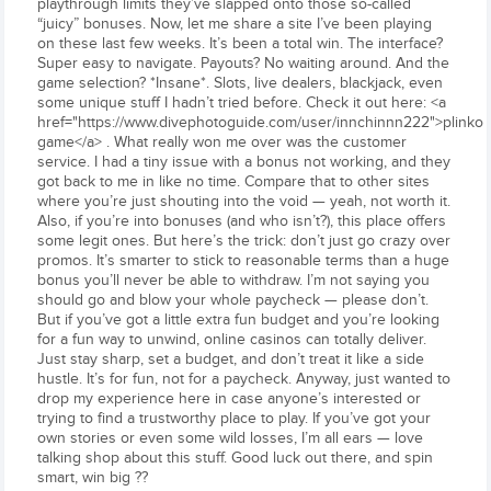
playthrough limits they’ve slapped onto those so-called
“juicy” bonuses. Now, let me share a site I’ve been playing
on these last few weeks. It’s been a total win. The interface?
Super easy to navigate. Payouts? No waiting around. And the
game selection? *Insane*. Slots, live dealers, blackjack, even
some unique stuff I hadn’t tried before. Check it out here: <a
href="https://www.divephotoguide.com/user/innchinnn222">plinko
game</a> . What really won me over was the customer
service. I had a tiny issue with a bonus not working, and they
got back to me in like no time. Compare that to other sites
where you’re just shouting into the void — yeah, not worth it.
Also, if you’re into bonuses (and who isn’t?), this place offers
some legit ones. But here’s the trick: don’t just go crazy over
promos. It’s smarter to stick to reasonable terms than a huge
bonus you’ll never be able to withdraw. I’m not saying you
should go and blow your whole paycheck — please don’t.
But if you’ve got a little extra fun budget and you’re looking
for a fun way to unwind, online casinos can totally deliver.
Just stay sharp, set a budget, and don’t treat it like a side
hustle. It’s for fun, not for a paycheck. Anyway, just wanted to
drop my experience here in case anyone’s interested or
trying to find a trustworthy place to play. If you’ve got your
own stories or even some wild losses, I’m all ears — love
talking shop about this stuff. Good luck out there, and spin
smart, win big ??