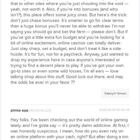
that to other sites where you’re just shouting into the void —
yeah, not worth it. Also, if you’re into bonuses (and who
isn’t?), this place offers some juicy ones. But here’s the trick:
don’t just chase bonuses. It’s smarter to go for clear terms
than a huge bonus you’ll never be able to withdraw. I’m not
saying you should go and bet the farm — please don’t. But if
you’ve got a little extra fun budget and you’re looking for a
bit of online excitement, online casinos can totally deliver.
Just stay sharp, set a budget, and don’t treat it like a side
hustle. It’s for fun, not for a paycheck. Anyway, just wanted to
drop my experience here in case anyone’s interested or
trying to find a decent place to play. If you’ve got your own
go-to sites or even some wild losses, I’m all ears — love
talking shop about this stuff. Good luck out there, and may
the odds be ever in your favor ??
Хариулт бичих
plinko app
2025-09-19 05:46:44
[45.131.46.221]
Hey folks, I've been checking out the world of online gaming
lately, and I’ve gotta say — it’s pretty damn addictive. At first, I
was honestly suspicious. I mean, how do you even rely on
an online platform with your cash, right? But after doing a ton