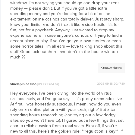
withdraw. I’m not saying you should go and drop your rent
money — please don’t. But if you’ve got a little extra
spending money and you’re looking for a bit of online
excitement, online casinos can totally deliver. Just stay sharp,
know your limits, and don’t treat it like a side hustle. It’s for
fun, not for a paycheck. Anyway, just wanted to drop my
experience here in case anyone’s curious or trying to find a
decent place to play. If you’ve got your own stories or even
some horror tales, I’m all ears — love talking shop about this
stuff. Good luck out there, and don’t let the house win too
much ??
Хариулт бичих
vincispin casino
2025-09-18 20:17:10
[89.221.204.57]
Hey everyone, I've been diving into the world of virtual
casinos lately, and I’ve gotta say — it’s pretty damn addictive.
At first, I was honestly suspicious. I mean, how do you even
rely on an online platform with your cash, right? But after
spending hours researching (and trying out a few dodgy
sites so you won’t have to), I figured out a few things that set
apart a reliable casino from a total scam. First off, if you’re
new to all this, here’s the golden rule: **regulation is key**. If