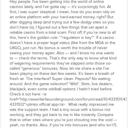
Hey people, I've been getting into the world of online
casinos lately, and I’ve gotta say — it’s surprisingly fun. At
first, I was super skeptical. I mean, how do you even rely on
an online platform with your hard-earned money, right? But
after digging deep (and trying out a few dodgy sites so you
don’t have to), I figured out a few things that set apart a
reliable casino from a total scam. First off, if you’re new to all
this, here’s the golden rule: **regulation is key**. If a casino
doesn’t have a proper legal status (like from the MGA or the
UKGC), just run. No bonus is worth the trouble of never
seeing your money again. Also — and I know no one wants
to — check the terms. That’s the only way to know what kind
of wagering requirements they’ve slapped onto those so-
called “generous” bonuses. Now, let me share a site I’ve
been playing on these last few weeks. It’s been a breath of
fresh air. The interface? Super clean. Payouts? No waiting
around. And the game selection? *Wild*. Slots, live dealers,
blackjack, even some oddball options I hadn’t tried before.
Check it out here: <a
href="http://www.fairfaxunderground.com/forum/read/10/4331511/4
4331512">plinko official app</a> . What really impressed me
was the support team. I had a tiny issue with a bonus not
working, and they got back to me in like instantly. Compare
that to other sites where you’re just shouting into the void —
yeah, no thanks. Also, if you’re into bonuses (and who isn’t?),