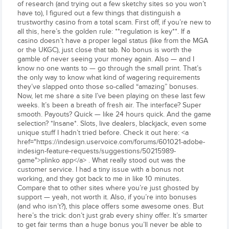
of research (and trying out a few sketchy sites so you won’t
have to), I figured out a few things that distinguish a
trustworthy casino from a total scam. First off, if you’re new to
all this, here’s the golden rule: **regulation is key**. If a
casino doesn’t have a proper legal status (like from the MGA
or the UKGC), just close that tab. No bonus is worth the
gamble of never seeing your money again. Also — and I
know no one wants to — go through the small print. That’s
the only way to know what kind of wagering requirements
they’ve slapped onto those so-called “amazing” bonuses.
Now, let me share a site I’ve been playing on these last few
weeks. It’s been a breath of fresh air. The interface? Super
smooth. Payouts? Quick — like 24 hours quick. And the game
selection? *Insane*. Slots, live dealers, blackjack, even some
unique stuff I hadn’t tried before. Check it out here: <a
href="https://indesign.uservoice.com/forums/601021-adobe-
indesign-feature-requests/suggestions/50215989-
game">plinko app</a> . What really stood out was the
customer service. I had a tiny issue with a bonus not
working, and they got back to me in like 10 minutes.
Compare that to other sites where you’re just ghosted by
support — yeah, not worth it. Also, if you’re into bonuses
(and who isn’t?), this place offers some awesome ones. But
here’s the trick: don’t just grab every shiny offer. It’s smarter
to get fair terms than a huge bonus you’ll never be able to