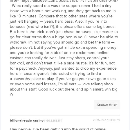
href="https://talkfever.com//posts/71517">vincispin casino</a>
. What really stood out was the support team. I had a tiny
issue with a bonus not working, and they got back to me in
like 10 minutes. Compare that to other sites where you’re
just left hanging — yeah, hard pass. Also, if you’re into
bonuses (and who isn’t?), this place offers some legit ones.
But here’s the trick: don’t just chase bonuses. It’s smarter to
go for clear terms than a huge bonus you’ll never be able to
withdraw. I’m not saying you should go and bet the farm —
please don’t. But if you’ve got a little extra spending money
and you’re looking for a bit of online excitement, online
casinos can totally deliver. Just stay sharp, control your
bankroll, and don’t treat it like a side hustle. It’s for fun, not
for a paycheck. Anyway, just wanted to drop my experience
here in case anyone’s interested or trying to find a
trustworthy place to play. If you’ve got your own go-to sites
or even some wild losses, I’m all ears — love talking shop
about this stuff. Good luck out there, and spin smart, win big
??
Хариулт бичих
billionairespin casino
2025-09-17 03:00:19
[166.1.161.111]
Hey people, I've been getting into the world of online