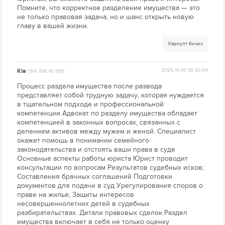
Помните, что корректное разделение имущества — это
не только правовая задача, но и шанс открыть новую
главу в вашей жизни.
Хариулт бичих
Kia
2025-11-30 19:36:54
[154.196.16.199]
Процесс раздела имущества после развода
представляет собой трудную задачу, которая нуждается
в тщательном подходе и профессиональной
компетенции Адвокат по разделу имущества обладает
компетенцией в законных вопросах, связанных с
делением активов между мужем и женой. Специалист
окажет помощь в понимании семейного
законодательства и отстоять ваши права в суде
Основные аспекты работы юриста Юрист проводит
консультации по вопросам Результатов судебных исков;
Составления брачных соглашений Подготовки
документов для подачи в суд Урегулирования споров о
праве на жилье; Защиты интересов
несовершеннолетних детей в судебных
разбирательствах. Детали правовых сделок Раздел
имущества включает в себя не только оценку