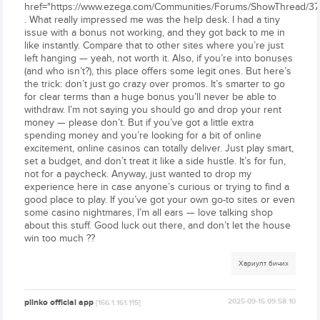
href="https://www.ezega.com/Communities/Forums/ShowThread/37
. What really impressed me was the help desk. I had a tiny
issue with a bonus not working, and they got back to me in
like instantly. Compare that to other sites where you’re just
left hanging — yeah, not worth it. Also, if you’re into bonuses
(and who isn’t?), this place offers some legit ones. But here’s
the trick: don’t just go crazy over promos. It’s smarter to go
for clear terms than a huge bonus you’ll never be able to
withdraw. I’m not saying you should go and drop your rent
money — please don’t. But if you’ve got a little extra
spending money and you’re looking for a bit of online
excitement, online casinos can totally deliver. Just play smart,
set a budget, and don’t treat it like a side hustle. It’s for fun,
not for a paycheck. Anyway, just wanted to drop my
experience here in case anyone’s curious or trying to find a
good place to play. If you’ve got your own go-to sites or even
some casino nightmares, I’m all ears — love talking shop
about this stuff. Good luck out there, and don’t let the house
win too much ??
Хариулт бичих
plinko official app
2025-09-15 09:58:10
[166.1.161.115]