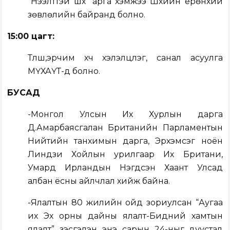
“Нээлттэй шүүх” арга хэмжээ Шүүхийн ерөнхий
зөвлөлийн байранд болно.
15:00 цагт:
Түлш,эрчим хүч хэлэлцүүлэг, санал асуулга
МҮХАҮТ-д болно.
БУСАД
-Монгол Улсын Их Хурлын дарга
Д.Амарбаясгалан Британийн Парламентын
Нийтийн танхимын дарга, Эрхэмсэг ноён
Линдзи Хойлын урилгаар Их Британи,
Умард Ирландын Нэгдсэн Хаант Улсад
албан ёсны айлчлал хийж байна.
-Ялалтын 80 жилийн ойд зориулсан “Аугаа
их Эх орны дайны ялалт-Бидний хамтын
ялалт” үзэсгэлэн энэ сарын 24-ныг дуустал