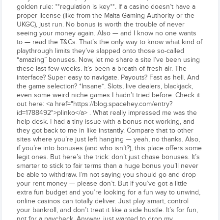
golden rule: **regulation is key**. If a casino doesn’t have a
proper license (like from the Malta Gaming Authority or the
UKGC), just run. No bonus is worth the trouble of never
seeing your money again. Also — and I know no one wants
to — read the T&Cs. That’s the only way to know what kind of
playthrough limits they’ve slapped onto those so-called
“amazing” bonuses. Now, let me share a site I’ve been using
these last few weeks. It’s been a breath of fresh air. The
interface? Super easy to navigate. Payouts? Fast as hell. And
the game selection? *Insane*. Slots, live dealers, blackjack,
even some weird niche games I hadn’t tried before. Check it
out here: <a href="https://blog.spacehey.com/entry?
id=1788492">plinko</a> . What really impressed me was the
help desk. I had a tiny issue with a bonus not working, and
they got back to me in like instantly. Compare that to other
sites where you’re just left hanging — yeah, no thanks. Also,
if you’re into bonuses (and who isn’t?), this place offers some
legit ones. But here’s the trick: don’t just chase bonuses. It’s
smarter to stick to fair terms than a huge bonus you’ll never
be able to withdraw. I’m not saying you should go and drop
your rent money — please don’t. But if you’ve got a little
extra fun budget and you’re looking for a fun way to unwind,
online casinos can totally deliver. Just play smart, control
your bankroll, and don’t treat it like a side hustle. It’s for fun,
not for a paycheck. Anyway, just wanted to drop my