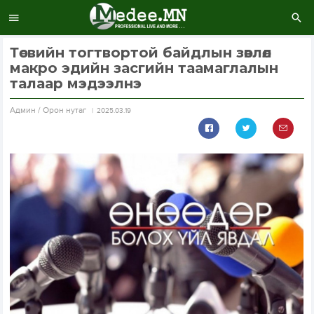
Төсвийн тогтвортой байдлын зөвлөл
макро эдийн засгийн таамаглалын
талаар мэдээлнэ
Aдмин / Орон нутаг
2025.03.19