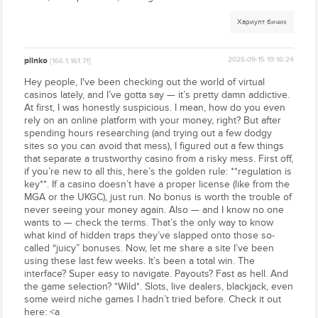
Хариулт бичих
plinko
2025-09-15 19:16:24
[166.1.161.71]
Hey people, I've been checking out the world of virtual
casinos lately, and I’ve gotta say — it’s pretty damn addictive.
At first, I was honestly suspicious. I mean, how do you even
rely on an online platform with your money, right? But after
spending hours researching (and trying out a few dodgy
sites so you can avoid that mess), I figured out a few things
that separate a trustworthy casino from a risky mess. First off,
if you’re new to all this, here’s the golden rule: **regulation is
key**. If a casino doesn’t have a proper license (like from the
MGA or the UKGC), just run. No bonus is worth the trouble of
never seeing your money again. Also — and I know no one
wants to — check the terms. That’s the only way to know
what kind of hidden traps they’ve slapped onto those so-
called “juicy” bonuses. Now, let me share a site I’ve been
using these last few weeks. It’s been a total win. The
interface? Super easy to navigate. Payouts? Fast as hell. And
the game selection? *Wild*. Slots, live dealers, blackjack, even
some weird niche games I hadn’t tried before. Check it out
here: <a