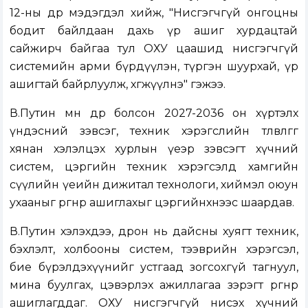
12-ны өдөр мэдэгдэл хийж, "Нисгэгчгүй онгоцны
бодит байлдаан дахь үр ашиг хурдацтай
сайжирч байгаа тул ОХУ цаашид нисгэгчгүй
системийн арми бүрдүүлэн, түргэн шуурхай, үр
ашигтай байрлуулж, хөгжүүлнэ" гэжээ.
В.Путин мөн өдөр болсон 2027-2036 он хүртэлх
үндэсний зэвсэг, техник хэрэгслийн төлөвлөгөөг
хянан хэлэлцэх хурлын үеэр зэвсэгт хүчний
систем, цэргийн техник хэрэгсэлд хамгийн
сүүлийн үеийн дижитал технологи, хиймэл оюун
ухааныг өргөнөөр ашиглахыг цэргийнхнээс шаардав.
В.Путин хэлэхдээ, дрон нь дайсны хуягт техник,
бэхлэлт, холбооны систем, тээврийн хэрэгсэл,
бие бүрэлдэхүүнийг устгаад зогсохгүй тагнуул,
мина буулгах, цэвэрлэх ажиллагаа зэрэгт өргөнөөр
ашиглагддаг. ОХУ нисгэгчгүй нисэх хүчний