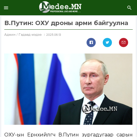
В.Путин: ОХУ дроны арми байгуулна
Aдмин / Гадаад мэдээ
2025.06.13
ОХУ-ын Ерөнхийлөгч В.Путин зургадугаар сарын