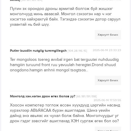
[66.181.183.124]
Путин эх орондоо дроны армитай болгож буй жишээг
монголчууд минь аваасай. Монгол сэхээтэн нар ч нэг
хэсэгтээ хайхрахгүй байх. Тэгэхдээ сэхээтэн дотор саруул
ухаантай нь бий шүү.
Хариулт бичих
Putler busdiin nutgiig turemgiilegch
2025-06-14 23:33:23
[104.28.116.15]
Ter mongoloos tsereg avvbal irgen bat terguutei nuhduudiig
hamgiiin turuund front ruu yavuulah heregtei.Drond shuud
onogdono.hamgin anhnii mongol tsogtsos..
Хариулт бичих
Монголд хэн.нэгэн дрон өгөх болов уу?
[66.181.191.198]
2025-06-14 17:59:55
Хоосон компютер тоглож өссөн хүүхдүүд цэргийн насанд
хүрэхлээр АВЬЯАСАА бүрэн ашигладаа. Шинэ үеийн
дайнд энэ авьяас их чухал болж байна. Монголчуудыг уг
дрон гэдэг зэвсгийг ашиглахад ХЭН сургаж өгөх бол оо?