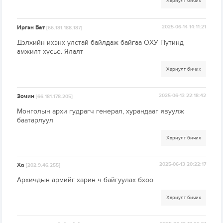
Хариулт бичих
Иргэн Бат
2025-06-14 14:11:21
[66.181.188.187]
Дэлхийн ихэнх улстай байлдаж байгаа ОХУ Путинд
амжилт хүсье. Ялалт
Хариулт бичих
Зочин
2025-06-13 22:18:42
[66.181.178.205]
Монголын архи гудрагч генерал, хурандааг явуулж
баатарлуул
Хариулт бичих
Ха
2025-06-13 20:22:17
[202.9.46.255]
Архичдын армийг харин ч байгуулах бхоо
Хариулт бичих