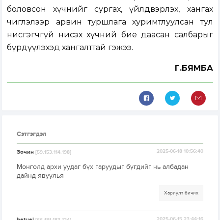
боловсон хүчнийг сургах, үйлдвэрлэх, хангах
чиглэлээр арвин туршлага хуримтлуулсан тул
нисгэгчгүй нисэх хүчний бие даасан салбарыг
бүрдүүлэхэд хангалттай гэжээ.
Г.БЯМБА
Сэтгэгдэл
Зочин
2025-06-18 10:56:40
[59.153.114.198]
Монголд архи уудаг бүх гаруудыг бүгдийг нь албадан
дайнд явуулья
Хариулт бичих
batuaj
2025-06-15 23:44:16