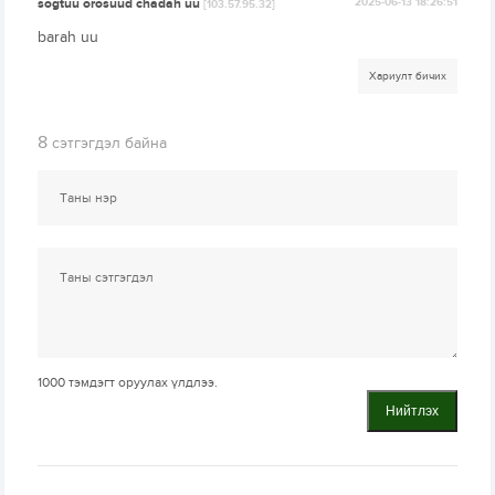
sogtuu orosuud chadah uu
2025-06-13 18:26:51
[103.57.95.32]
barah uu
Хариулт бичих
8
сэтгэгдэл байна
1000
тэмдэгт оруулах үлдлээ.
Нийтлэх