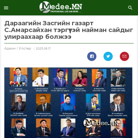
Дараагийн Засгийн газарт
С.Амарсайхан тэргүүтэй найман сайдыг
улираахаар болжээ
Aдмин / Улстөр
2025.06.17