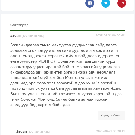
Сэтгэгдэл
Зочин
2025-06-21 00:20:48
[122.201.31.136]
Ажилчидаараа тэнэг мангуугаа дуудуулсан сайд дарга
эеажлаа өгөх юмуу ажлаа сайжруулах арга хэмжээ авч
олон түмэнд хэлэх хэрэгтэй ийм л байдлаар өдөр хоног
өнгөрүүлсээр МОНГОЛ орны хөгжил дэвшлийн хурд
саармагдуу удааширалтай байна төр засгийн удирдлага
анхааралдаа авч эрчимтэй арга хэмжээ авч өөрчлөлт
шинэчлэлт хийхгүй юм бол Монгол улсын хөгжил
дэвшилд эрс өөрчлөлт гарахгүй л дээ үүнийг засгийн
газар шинжлэх ухааны байгууллагатайгаа хамаарч Ядаж
Вьетнам улсын хөгжлийн хэмжээнд хүрэх хэрэгтэй л дээ
тийм боломж Монголд байна байна за ная гарсан
ахмадууд бид харж л байя даа
Хариулт бичих
Зочин
2025-06-21 00:28:13
[122.201.31.136]