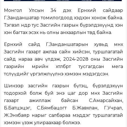
Монгол Улсын 34 дэх Ерөнхий сайдаар
Г.Занданшатар томилогдоод хэдхэн хонож байна.
Тэгвэл өнөөдөр тус Засгийн газрын бүрэлдэхүүнд хэн
хэн багтах эсэх нь олны анхаарлын төвд байна.
Ерөнхий сайд Г.Занданшатарын хувьд өмнөх
Засгийн газарт ажлаа сайн хийсэн, туршлагатай
сайд нараа авч үлдэж, 2024-2028 оны Засгийн
газрийн мөрийн хөтөлбөрт тусгагдсан мега
төслүүдийг үргэлжлүүлнэ хэмээн мэдэгдсэн.
Шинээр засгийн газрын бүтэц, бүрэлдэхүүн
тодорхой болж буй энэ цаг дор өмнөх Засгийн
газарт ажиллаж байсан С.Амарсайхан,
Б.Батцэцэг, С.Бямбацогт Б.Жавхлан, Г.Учрал,
Ж.Энхбаяр нарыг салбараа мэддэг туршлагатай
хэмээн үзэж улираахаар болжээ.