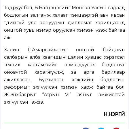
Тодруулбал, Б.Батцэцэгийг Монгол Улсын гадаад
бодлогын залгамж халааг тэнцвэртэй авч явсан
төдийгүй улс орнуудын дипломат харилцаанд
онцгой хувь нэмэр оруулсан хэмээн үзэж байгаа
аж.
Харин С.Амарсайханыг онцгой байдлын
салбарын алба хаагчдын цалин хувцас хэрэгсэл
техник хангамжийг нэмэгдүүлэх бодлогыг
оновчтой хэрэгжүүлж, зөв арга барилаар
ажилласан, Бүсчилсэн хөгжлийн бодлогын
реформыг эхлүүлсэн хэмээн харж байгаа бол
Ж.Энхбаярыг “Атрын VI” аяныг амжилттай
эхлүүлсэн гэжээ.
Н.НЭРГҮЙ