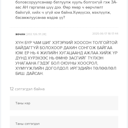
боловсоруулсанаар батлуулж хууль болгохгүй гэж ЗА-
аас АН гаргалаа шүү дээ. Өөр ямар ч өөрчлөлт
байхгүй, хийх ч үгүй юм байна.Хүмүүсээ, мэхлүүлж,
басамжлуусанаа мэдэв үү?
зочин
2025-06-17 18:17:44
[202.126.91.28]
ХҮН БҮР ЧАМ ШИГ ХЭТЭРХИЙ ХООСОН ТОЛГОЙТОЙ
БАЙДАГГҮЙ БОЛОХООР ДАХИН СОНГОЖ БАЙГАА
ЮМ. ЕР НЬ 4 ЖИЛИЙН ХУГАЦААНД АЖЛАА ХИЙЖ ҮР
ДҮНД ХҮРЭХЭЭС НЬ ӨМНӨ ЗАСГИЙГ ТҮЛХЭН
УНАГААНА ГЭДЭГ БОЛ ОЮУНЫ ХООСРОЛ,
ХҮМҮҮЖЛИЙН ДОГОЛДОЛ. ИРГЭДИЙН ТӨЛӨӨЛӨЛ
БИШ. ДАЙСАН.
12
сэтгэгдэл байна