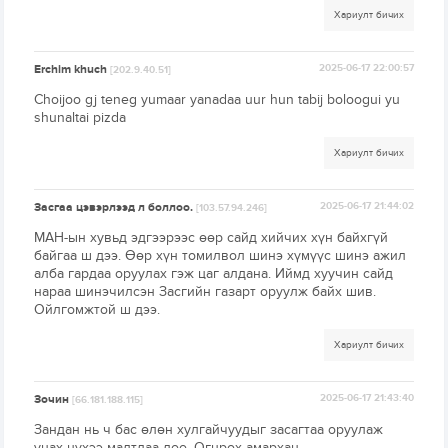
Хариулт бичих
Erchim khuch
2025-06-17 22:00:57
[202.9.40.51]
Choijoo gj teneg yumaar yanadaa uur hun tabij boloogui yu
shunaltai pizda
Хариулт бичих
Засгаа цэвэрлээд л боллоо.
2025-06-17 21:44:02
[103.57.94.246]
МАН-ын хувьд эдгээрээс өөр сайд хийчих хүн байхгүй
байгаа ш дээ. Өөр хүн томилвол шинэ хүмүүс шинэ ажил
алба гардаа оруулах гэж цаг алдана. Иймд хуучин сайд
нараа шинэчилсэн Засгийн газарт оруулж байх шив.
Ойлгомжтой ш дээ.
Хариулт бичих
Зочин
2025-06-17 21:43:40
[66.181.188.115]
Зандан нь ч бас өлөн хулгайчуудыг засагтаа оруулаж
унах нүхээ малтлаа дөө. Огцрох амархан