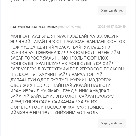
Хариулт бичих
ЗАЛУУС БА ЗАНДАН МОРЬ
2025-06-17 17:20:19
[202.179.27.126]
МОНГОЛЧУУД БИД ЯГ ЯАХ ГЭЭД БАЙГАА ВЭ. ОЮУН-
ЭРДЭНИЙГ АРАЙ ГЭЖ ОГЦРУУЛСАН. ЗАНДАНГ СОНГОХ
ГЭЖ ҮҮ... ЗАНДАН ИЙМ ЗАСАГ БАЙГУУЛААД ЯГ Л
ХУУЧИН БҮТЦЭЭРЭЭ АЖИЛЛАХ ЮМ БОЛ... ЕР НЬ ИЙМ
ЗАСАГ ТӨРӨӨР ЯАХЫН... МОНГОЛЫГ ӨӨРЧЛӨХ
МОНГОЛЫГ УРАГШЛУУЛАХ МОНГОЛЫГ ДЭЛХИЙД
ГАРГАХ ГЭЖ Л ЗҮТГЭХГҮЙМ БОЛ ?ЕРӨӨСӨӨ БОЛЬСОН
НЬ ДЭЭР.... ЯГ ХУУЧИН БАЙДЛААРАА ТОГГҮЙ
ДУЛААНГҮЙ ӨДӨР БҮР ТҮГШҮҮРИЙН МЭДЭЭТЭЙ
ӨВӨЛЖИХ НЭЭ ДЭ.. ДАЙНТАЙ УКРАЙН ПАЛЕСТИН
ИРАН ИЗРАЙЛ УУ ЯМАР... ТЭНД Ч ИЙМ АМЬДРАЛ
БАЙХГҮЙ БАЙХ ШҮҮ.. ЭНЭ ОЛОН САЙХАН ЗАЛУУС
ИРЭЭДҮЙГЭЭ САЙН САЙХАНААР ХАРЖ ИХ
ӨӨРЧЛӨЛТӨӨР ТӨСӨӨЛЖ ЖАГСАЖ ТЭМЦСЭН.....
ИЙМХЭН ӨӨРЧЛӨЛТ ХИЙХИЙМ БОЛ БОЛЬ....
Хариулт бичих