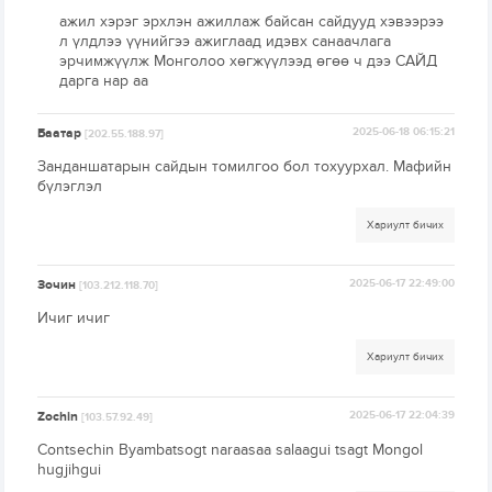
ажил хэрэг эрхлэн ажиллаж байсан сайдууд хэвээрээ
л үлдлээ үүнийгээ ажиглаад идэвх санаачлага
эрчимжүүлж Монголоо хөгжүүлээд өгөө ч дээ САЙД
дарга нар аа
Баатар
2025-06-18 06:15:21
[202.55.188.97]
Занданшатарын сайдын томилгоо бол тохуурхал. Мафийн
бүлэглэл
Хариулт бичих
Зочин
2025-06-17 22:49:00
[103.212.118.70]
Ичиг ичиг
Хариулт бичих
Zochin
2025-06-17 22:04:39
[103.57.92.49]
Contsechin Byambatsogt naraasaa salaagui tsagt Mongol
hugjihgui