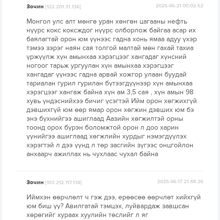
Зочин
2025-06-21 00:02:52
[122.201.31.136]
Монгол улс алт мөнгө уран хөнгөн цагааны нефть
нүүрс кокс коксждог нүүрс олборлож байгаа асар их
баялагтай орон юм үүнээс гадна хонь ямаа адуу үхэр
тэмээ зэрэг наян сая толгой малтай мөн гахай тахиа
үржүүлж хүн амынхаа хэрэгцээг хангадаг хүнсний
ногоог тарьж ургуулан хүн амынхаа хэрэгцээг
хангадаг үүнээс гадна арвай хожгор улаан буудай
тариалан гурил гурилан бүтээгдүүнээр хүн амынхаа
хэрэгцээг хангаж байна хүн ам 3,5 сая , хүн амын 98
хувь үндэснийхээ бичиг үсэгтэй Ийм орон хөгжихгүй
дэвшихгүй юм өөр ямар орон хөгжин дэвших юм бэ
энэ бүхнийгээ ашиглаад Аазийн хөгжилтэй орны
тоонд орох бүрэн боломжтой орон л доо харин
үүнийгээ ашиглаад хөгжлийн хурдыг нэмэгдүүлэх
хэрэгтэй л дээ үүнд л төр засгийн зүгээс онцгойлон
анхаарч ажиллах нь чухлаас чухал байна
Зочин
2025-06-17 21:48:26
[103.212.117.138]
Иймхэн өөрчлөлт ч гэж дээ, ерөөсөө өөрчлөт хийхгүй
юм биш үү? Авилгатай тэмцэх, луйвардаж завшсан
хөрөгийг хураах хуулийн төслийг л яг