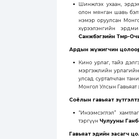
Шинжлэх ухаан, эрдэм
олон мянган шавь бэл
нэмэр оруулсан Монг
хүрээлэнгийн эрдми
Санжбэгзийн Төмөр-Оч
Ардын жүжигчин цолоо
Кино урлаг, тайз дэлг
мэргэжлийн урлагийн 
улсад сурталчлан тан
Монгол Улсын Гавьяа
Соёлын гавьяат зүтгэлт
“Инээмсэглэл” хамтла
тэргүүн
Чулууны Ганб
Гавьяат эдийн засагч ц