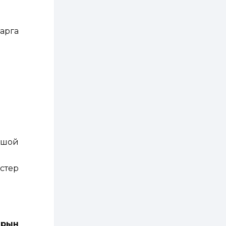
2 өдөр
2
0
Өнгөрсөн сард
арга
1,439.2 кг үнэт
металл худалдан
авчээ
2 өдөр
0
0
Б.Найдалаа: Энэ
өвөл илүү хүнд байж
магадгүй учир төр,
эрчим хүчний
байгууллагууд, иргэд
бэлтгэлээ...
2 өдөр
6
0
Өнөөдөр сондгой
ошой
тоогоор төгссөн
автомашинтай иргэд
бензин авна
стер
2 өдөр
0
3
ЗГ: Шатахууны
хангамж,
нийлүүлэлтийг
тогтворжуулах
асуудлыг хэлэлцэж
арын
байна