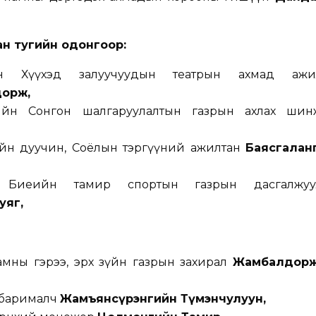
аан тугийн одонгоор
:
йн Хүүхэд залуучуудын театрын ахмад ажи
орж,
өлийн Сонгон шалгаруулалтын газрын ахлах шин
ийн дуучин, Соёлын тэргүүний ажилтан
Баясгалан
н Биеийн тамир спортын газрын дасгалжуу
уяг,
мны гэрээ, эрх зүйн газрын захирал
Жамбалдор
ан барималч
Жамъянсүрэнгийн Түмэнчулуун,