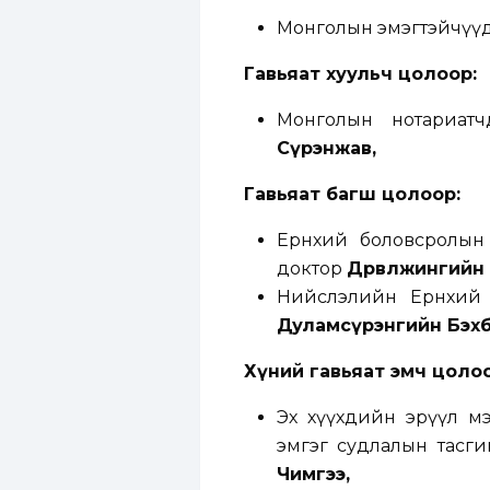
Монголын эмэгтэйчүүд
Гавьяат хуульч цолоор
:
Монголын нотариат
Сүрэнжав
,
Гавьяат багш цолоор
:
Ерөнхий боловсролын
доктор
Дөрвөлжингийн
Нийслэлийн Ерөнхий 
Дуламсүрэнгийн Бэх
Хүний гавьяат эмч цоло
Эх хүүхдийн эрүүл м
эмгэг судлалын тасги
Чимгээ,