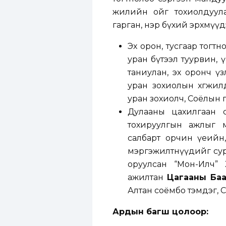
жилийн ойг
тохиолдуу
гарган, нэр бүхий эрхмүүд
Эх орон, тусгаар тогт
уран бүтээл туурвин, 
таниулан, эх оронч үз
уран зохиолын хөгжил
уран зохиолч, Соёлын г
Дулааны цахилгаан с
тохируулгын ажлыг 
салбарт орчин үеийн,
мэргэжилтнүүдийг сур
оруулсан “Мон-Илч” 
ажилтан
Цагааны Баа
Алтан соёмбо тэмдэг, 
Ардын багш цолоор
: