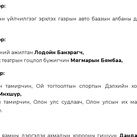
ор
:
н үйлчилгээг эрхлэх газрын авто баазын албаны д
ор
:
үний ажилтан
Лодойн Банзрагч,
 театрын гоцлол бүжигчин
Мягмарын Бямбаа,
ор
:
н тамирчин, Ой тогтоолтын спортын Дэлхийн х
өнхшүр,
 тамирчин, Олон улс судлаач, Олон улсын их ма
р
,
йн яамны дэргэдэх ахмадын хорооны гишүүн
Данд