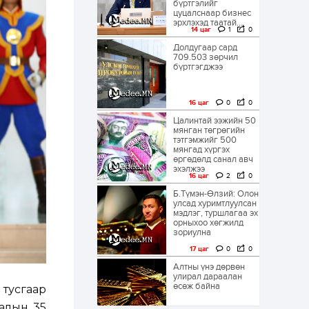
бүртгэлийг
цуцалснаар бизнес
эрхлэхэд таатай...
14 цаг
1
0
Долдугаар сард
709.503 зөрчил
бүртгэгджээ
16 цаг
0
0
Цалинтай ээжийн 50
мянган төгрөгийн
тэтгэмжийг 500
мянгад хүргэх
өргөдөлд санал авч
эхэлжээ
16 цаг
2
0
Б.Түмэн-Өлзий: Олон
улсад хуримтлуулсан
мэдлэг, туршлагаа эх
орныхоо хөгжилд
зориулна
17 цаг
0
0
Алтны үнэ дөрвөн
улирал дараалан
өсөж байна
 тусгаар
галын 35