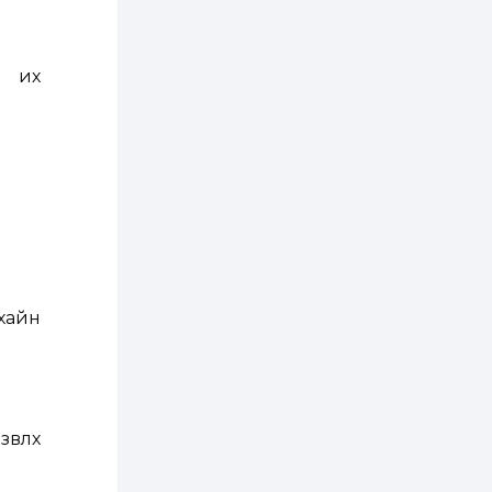
ААН-үүдийн дансыг
битүүмжлэхгүй
1 өдөр
1
0
н их
Нөөцийн махны
худалдаа,
борлуулалтыг
нээлттэй ил тод
болгоно
2 өдөр
0
0
ЗГ: Автобензин,
дизель түлшний
онцгой албан
татварыг тэглэлээ
2 өдөр
3
0
хайн
З.Мэндсайхан:
Хүнсний нөөцийг
бэлтгэх агуулах,
зоорь бэлтгэх ААН-
үүдэд хөнгөлөлттэй
зээл олгоно
2 өдөр
2
0
Европ дахь
влөх
монголчуудын
соёлын наадам
боллоо