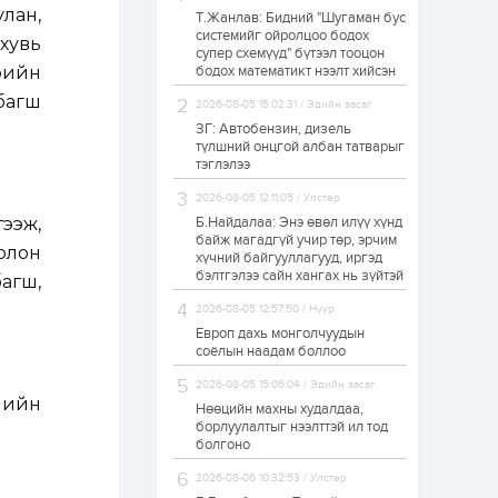
лан,
Т.Жанлав: Бидний "Шугаман бус
Н.Номтойбаяр:
системийг ойролцоо бодох
Аймгуудад
хувь
супер схемүүд" бүтээл тооцон
тулгамдаж буй
асуудлуудыг долоо
фийн
бодох математикт нээлт хийсэн
хоног бүр Засгийн
багш
газрын...
2026-08-05 15:02:31 / Эдийн засаг
1 өдөр
0
0
ЗГ: Автобензин, дизель
УИХ-ын дарга
түлшний онцгой албан татварыг
С.Бямбацогт төрийг
тэглэлээ
төлөөлөн Сутай
хайрхны тэнгэрийг
2026-08-05 12:11:05 / Улстөр
тахих төрийн
тахилгад оролцлоо
тээж,
Б.Найдалаа: Энэ өвөл илүү хүнд
1 өдөр
3
0
байж магадгүй учир төр, эрчим
олон
хүчний байгууллагууд, иргэд
“Хотын дарга сонсож
байна” 150150 тусгай
бэлтгэлээ сайн хангах нь зүйтэй
агш,
дугаарыг
наймдугаар сарын
2026-08-05 12:57:50 / Нүүр
14-нөөс ажиллуулж...
Европ дахь монголчуудын
1 өдөр
0
0
соёлын наадам боллоо
“Чингис хаан” олон
2026-08-05 15:06:04 / Эдийн засаг
улсын нисэх буудал
лийн
руу нийтийн тээврийн
Нөөцийн махны худалдаа,
автобус 24 цагаар
борлуулалтыг нээлттэй ил тод
үйлчилж байна
болгоно
1 өдөр
1
0
2026-08-06 10:32:53 / Улстөр
Нийслэлийн