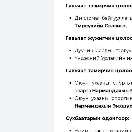
Гавьяат тээвэрчин цоло
Дипломат байгууллагы
Төмөрсүхийн Сэлэнгэ,
Гавьяат жүжигчин цоло
Дуучин, Соёлын тэргү
Үндэсний Урлагийн их
Гавьяат тамирчин цоло
Оюун ухааны спорты
аварга
Нармандахын М
Оюун ухааны спортын
Нармандахын Энхшү
Сүхбаатарын одонгоор
:
Эдийн засаг, хөгжли