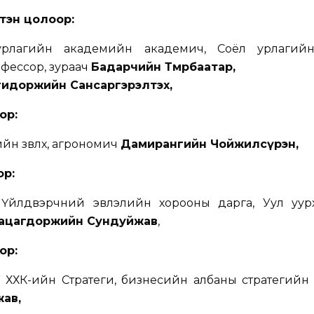
лтэн цолоор
:
урлагийн академийн академич, Соёл урлагий
фессор, зураач
Бадарчийн Төмөрбаатар,
гидоржийн Сансаргэрэлтэх,
оор
:
йн зөвлөх, агрономич
Дамирангийн Чойжилсүрэн,
ор
:
 Үйлдвэрчний эвлэлийн хорооны дарга, Уул уур
ацагдоржийн Сундуйжав
,
оор
:
ХХК-ийн Стратеги, бизнесийн албаны стратегийн зө
ав,