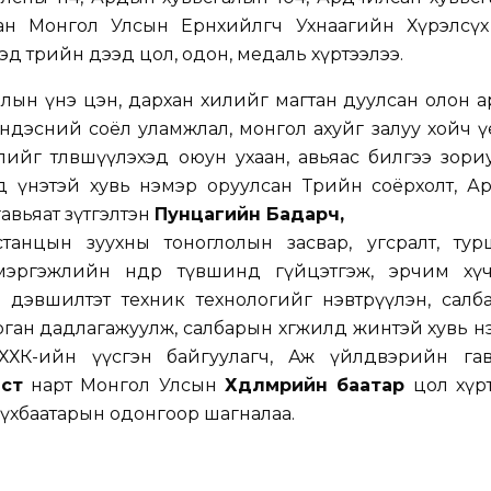
лан
Монгол Улсын Ерөнхийлөгч Ухнаагийн Хүрэлсүх
эд төрийн дээд цол, одон, медаль хүртээлээ.
нолын үнэ цэн, дархан хилийг магтан дуулсан олон 
үндэсний соёл уламжлал, монгол ахуйг залуу хойч 
лийг төлөвшүүлэхэд оюун ухаан, авьяас билгээ зори
д үнэтэй хувь нэмэр оруулсан Төрийн соёрхолт, А
авьяат зүтгэлтэн
Пунцагийн Бадарч,
танцын зуухны тоноглолын засвар, угсралт, тур
мэргэжлийн өндөр түвшинд гүйцэтгэж, эрчим хү
 дэвшилтэт техник технологийг нэвтрүүлэн, салб
ган дадлагажуулж, салбарын хөгжилд жинтэй хувь н
ХХК-ийн үүсгэн байгуулагч, Аж үйлдвэрийн гав
ст
нарт Монгол Улсын
Хөдөлмөрийн баатар
цол хүр
Сүхбаатарын одонгоор шагналаа.