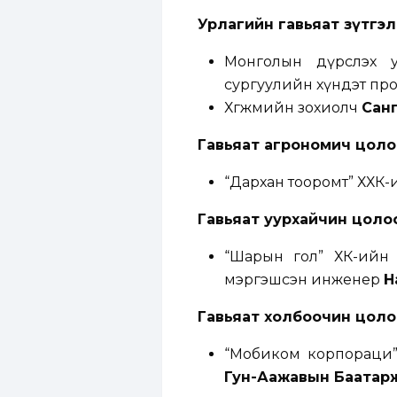
Урлагийн гавьяат зүтгэ
Монголын дүрслэх 
сургуулийн хүндэт про
Хөгжмийн зохиолч
Сан
Гавьяат агрономич цол
“Дархан тооромт” ХХК-и
Гавьяат уурхайчин цоло
“Шарын гол” ХК-ийн
мэргэшсэн инженер
Н
Гавьяат холбоочин цол
“Мобиком корпораци” 
Гун-Аажавын Баатарж