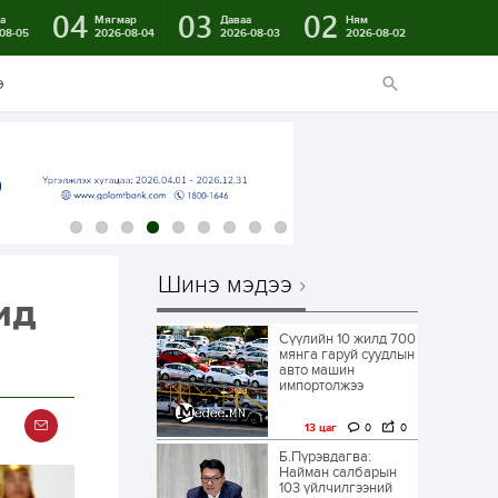
04
03
02
а
Мягмар
Даваа
Ням
08-05
2026-08-04
2026-08-03
2026-08-02
э
Шинэ мэдээ
ид
Сүүлийн 10 жилд 700
мянга гаруй суудлын
авто машин
импортолжээ
13 цаг
0
0
Б.Пүрэвдагва:
Найман салбарын
103 үйлчилгээний