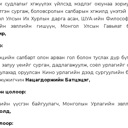
 судлалыг хөгжүүлэх үйлсэд мэдлэг оюунаа зориу
тгэн сургаж, боловсролын салбарын хөгжилд үнэтэй 
ол Улсын Их Хурлын дарга асан, ШУА-ийн Филосо
йн зөвлөлийн гишүүн, Монгол Улсын Гавьяат 
ир,
р
:
эцийн салбарт олон арван гол болон туслах дүр бү
залуу үеийг сурган, дадлагажуулж, соёл урлагийг 
иулахад оруулсан Кино урлагийн дээд сургуулийн б
т жүжигчин
Нацагдоржийн Батцэцэг,
эн цолоор
:
гийн үүсгэн байгуулагч, Монголын Урлагийн зөвлө
олд,
олоор
: