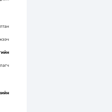
2 өдөр
0
0
Т.Жанлав: Бидний
"Шугаман бус
системийг ойролцоо
бодох супер схемүүд"
бүтээл тооцон
бодох...
лтан
2 өдөр
7
3
С.Бямбацогт:
Хэлэлцүүлгээс илүү
жээч
хэрэгжилт,
амлалтаас илүү
бодит үр дүн чухал
гийн
3 өдөр
0
0
Неймар зодог тайлах
эсэхээ 12 дугаар сард
лагч
шийднэ
3 өдөр
0
3
Нийслэлийн 30
дугаар сургуулийг 10
жийн
дугаар сарын 1-нд
ашиглалтад оруулна
3 өдөр
0
0