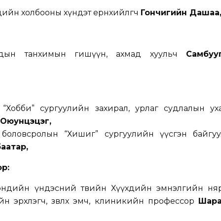
ийн холбооны хүндэт ерөнхийлөгч
Гончигийн Дашаа
чдын танхимын гишүүн, ахмад хуульч
Самбуу
 “Хобби” сургуулийн захирал, урлаг судлалын ух
 Оюунцэцэг
,
боловсролын “Хишиг” сургуулийн үүсгэн байгуу
баатар
,
ор
:
эндийн үндэсний төвийн Хүүхдийн эмнэлгийн ня
йн эрхлэгч, зөвлөх эмч, клиникийн профессор
Шар