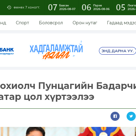
07
06
05
Баасан
Пүрэв
Лхагв
өмнөх 7 хоногт:
2026-08-07
2026-08-06
2026-
энд
Спорт
Боловсрол
Орон нутаг
Гадаад мэдэ
зохиолч Пунцагийн Бадарч
аатар цол хүртээлээ