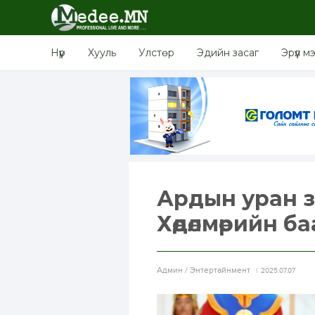
Нүүр
Хууль
Улстөр
Эдийн засаг
Эрүүл м
Ардын уран 
Хөдөлмөрийн б
Aдмин / Энтертайнмент
2025.07.07