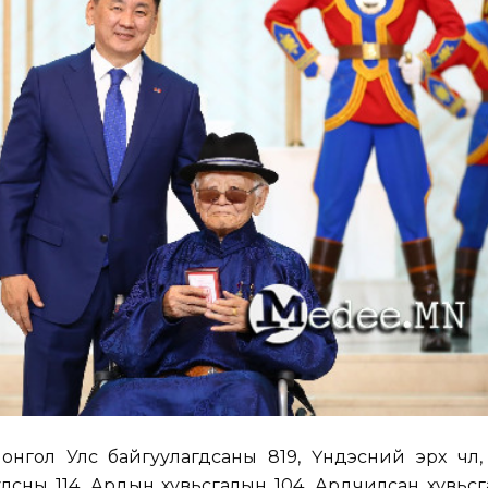
онгол Улс байгуулагдсаны 819, Үндэсний эрх чөлөө,
лсны 114, Ардын хувьсгалын 104, Ардчилсан хувьс