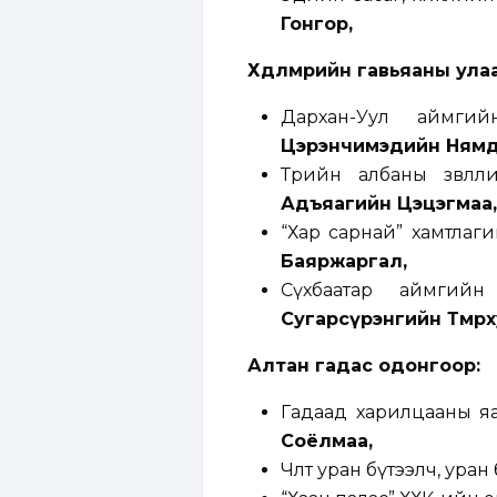
Гонгор,
Хөдөлмөрийн гавьяаны ул
Дархан-Уул аймги
Цэрэнчимэдийн Нямд
Төрийн албаны зөвл
Адъяагийн Цэцэгмаа,
“Хар сарнай” хамтлаг
Баяржаргал,
Сүхбаатар аймгий
Сугарсүрэнгийн Төмөрх
Алтан гадас одонгоор
:
Гадаад харилцааны яа
Соёлмаа,
Чөлөөт уран бүтээлч, ур