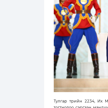
Тулгар төрийн 2234, Их М
тогтнолоо сэргээн мандуу