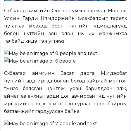
Сүхбаатар аймгийн Онгон сумын харьяат, Монгол
Улсын Гарди Нямдоржийн Өсөхбаярыг төрөлх
нутагтаа ирэхэд орон нутгийн удирдлагууд
болон нутгийн зон олон нь их жанжныхаа
талбайд хүндэтгэн угтжээ.
Сүхбаатар аймгийн Засаг дарга М.Идэрбат
нутгийн ард иргэд болон бөхөд хайртай монгол
түмнээ баясган цэнгүүлж, уран барилдаан үзүүлж,
аймагтаа анхны гарди цол авчирсан түүнд нутгийн
иргэдийн сэтгэл шингэсэн гурван өрөө байрны
батламжийг гардуулсан байна.