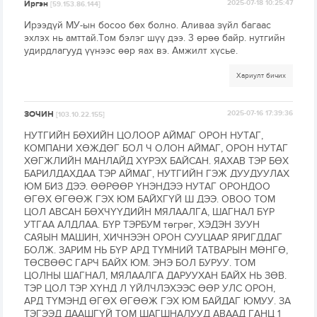
Иргэн
2025-07-18 10:25:47
[59.153.86.144]
Ирээдүй МУ-ын босоо бөх болно. Аливаа зүйл багаас
эхлэх нь амттай.Том бэлэг шүү дээ. 3 өрөө байр. нутгийн
удирдлагууд үүнээс өөр яах вэ. Амжилт хүсье.
Хариулт бичих
ЗОЧИН
2025-07-16 17:39:36
[103.10.22.155]
НУТГИЙН БӨХИЙН ЦОЛООР АЙМАГ ОРОН НУТАГ,
КОМПАНИ ХӨЖДӨГ БОЛ Ч ОЛОН АЙМАГ, ОРОН НУТАГ
ХӨГЖЛИЙН МАНЛАЙД ХҮРЭХ БАЙСАН. ЯАХАВ ТЭР БӨХ
БАРИЛДАХДАА ТЭР АЙМАГ, НУТГИЙН ГЭЖ ДУУДУУЛАХ
ЮМ БИЗ ДЭЭ. ӨӨРӨӨР ҮНЭНДЭЭ НУТАГ ОРОНДОО
ӨГӨХ ӨГӨӨЖ ГЭХ ЮМ БАЙХГҮЙ Ш ДЭЭ. ОВОО ТОМ
ЦОЛ АВСАН БӨХЧҮҮДИЙН МЯЛААЛГА, ШАГНАЛ БҮР
УТГАА АЛДЛАА. БҮР ТЭРБУМ төгрөг, ХЭДЭН ЗУУН
САЯЫН МАШИН, ХИЧНЭЭН ОРОН СУУЦААР ЯРИГДДАГ
БОЛЖ. ЗАРИМ НЬ БҮР АРД ТҮМНИЙ ТАТВАРЫН МӨНГӨ,
ТӨСВӨӨС ГАРЧ БАЙХ ЮМ. ЭНЭ БОЛ БУРУУ. ТОМ
ЦОЛНЫ ШАГНАЛ, МЯЛААЛГА ДАРУУХАН БАЙХ НЬ ЗӨВ.
ТЭР ЦОЛ ТЭР ХҮНД Л ҮЙЛЧЛЭХЭЭС ӨӨР УЛС ОРОН,
АРД ТҮМЭНД ӨГӨХ ӨГӨӨЖ ГЭХ ЮМ БАЙДАГ ЮМУУ. ЗА
ТЭГЭЭД ДААШГҮЙ ТОМ ШАГШНАЛУУД АВААД ГАНЦ 1