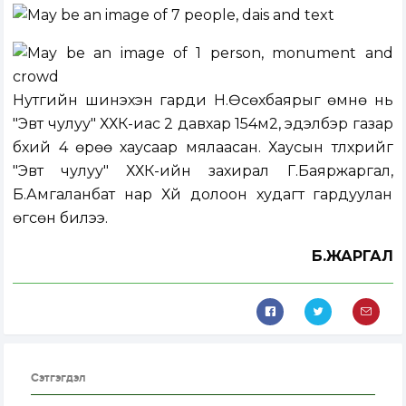
Нутгийн шинэхэн гарди Н.Өсөхбаярыг өмнө нь
"Эвт чулуу" ХХК-иас 2 давхар 154м2, эдэлбэр газар
бүхий 4 өрөө хаусаар мялаасан. Хаусын түлхүүрийг
"Эвт чулуу" ХХК-ийн захирал Г.Баяржаргал,
Б.Амгаланбат нар Хүй долоон худагт гардуулан
өгсөн билээ.
Б.ЖАРГАЛ
Сэтгэгдэл