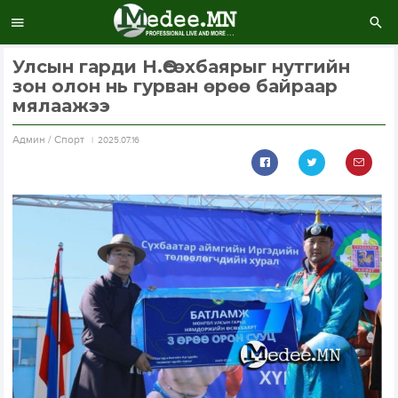
Улсын гарди Н.Өсөхбаярыг нутгийн
зон олон нь гурван өрөө байраар
мялаажээ
Aдмин / Спорт
2025.07.16