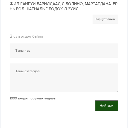
ЖИЛ ГАЙГҮЙ БАРИЛДААД Л БОЛИНО, МАРТАГДАНА. ЕР
НЬ БОЛ ШАГНАЛЫГ БОДОХ Л ЗҮЙЛ.
Хариулт бичих
2
сэтгэгдэл байна
1000
тэмдэгт оруулах үлдлээ.
Нийтлэх