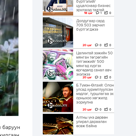
бүртгэлийг
цуцалснаар бизнес
эрхлэхэд таатай...
18 цаг
1
0
Долдугаар сард
709.503 зөрчил
бүртгэгджээ
20 цаг
0
0
Цалинтай ээжийн 50
мянган төгрөгийн
тэтгэмжийг 500
мянгад хүргэх
өргөдөлд санал авч
эхэлжээ
20 цаг
2
0
Б.Түмэн-Өлзий: Олон
улсад хуримтлуулсан
мэдлэг, туршлагаа эх
орныхоо хөгжилд
зориулна
20 цаг
0
0
Алтны үнэ дөрвөн
улирал дараалан
өсөж байна
 баруун
хилгаан,