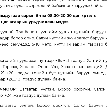
р усны аюулаас сэрэмжтэй байхыг анхааруулж байна.
ймдугаар сарын 6-ны 08.00-20.00 цаг хүртэлх
цаг агаарын урьдчилсан мэдээ
үүлтэй. Төв болон зүүн аймгуудын нутгийн баруун
адар бороо орно. Салхи нутгийн зүүн хагаст баруун 
нөөс секундэд 5-10 метр, нутгийн зарим газраар 
сгөлийн уулархаг нутгаар +16...+21 градус, Хэнтийн 
ул, Тэрэлж, Хэрлэн, Онон, Улз, Халх голын хөндий,
21...+26 градус, говийн бүс нутгийн баруун өмнөд
гаар +26…+31 градус дулаан байна.
РЧМООР
:
Багавтар үүлтэй. Бороо орохгүй. Салхи
р. +24…+26 градус дулаан байна.
гавтар үүлтэй. Бороо орохгүй. Салхи баруун 