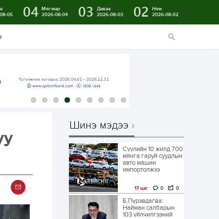
04
03
02
а
Мягмар
Даваа
Ням
08-05
2026-08-04
2026-08-03
2026-08-02
э
Шинэ мэдээ
уу
Сүүлийн 10 жилд 700
мянга гаруй суудлын
авто машин
импортолжээ
17 цаг
0
0
Б.Пүрэвдагва:
Найман салбарын
103 үйлчилгээний