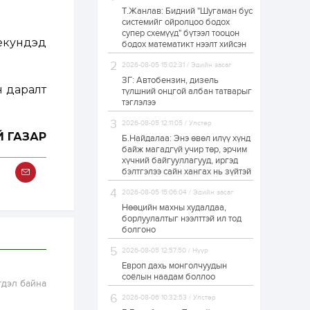
Т.Жанлав: Бидний "Шугаман бус
Н.Номтойбаяр:
системийг ойролцоо бодох
Аймгуудад
супер схемүүд" бүтээл тооцон
тулгамдаж буй
секундэд
асуудлуудыг долоо
бодох математикт нээлт хийсэн
хоног бүр Засгийн
газрын...
2026-08-05 15:02:31 / Эдийн засаг
1 өдөр
0
0
ЗГ: Автобензин, дизель
УИХ-ын дарга
н даралт
түлшний онцгой албан татварыг
С.Бямбацогт төрийг
тэглэлээ
төлөөлөн Сутай
хайрхны тэнгэрийг
2026-08-05 12:11:05 / Улстөр
тахих төрийн
Й ГАЗАР
тахилгад оролцлоо
Б.Найдалаа: Энэ өвөл илүү хүнд
1 өдөр
3
0
байж магадгүй учир төр, эрчим
хүчний байгууллагууд, иргэд
“Хотын дарга сонсож
байна” 150150 тусгай
бэлтгэлээ сайн хангах нь зүйтэй
дугаарыг
наймдугаар сарын
2026-08-05 15:06:04 / Эдийн засаг
14-нөөс ажиллуулж...
Нөөцийн махны худалдаа,
1 өдөр
0
0
борлуулалтыг нээлттэй ил тод
болгоно
“Чингис хаан” олон
улсын нисэх буудал
2026-08-05 12:57:50 / Нүүр
руу нийтийн тээврийн
автобус 24 цагаар
Европ дахь монголчуудын
үйлчилж байна
соёлын наадам боллоо
гдэл байна
1 өдөр
1
0
2026-08-06 10:32:53 / Улстөр
Нийслэлийн