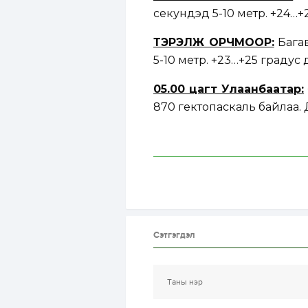
секундэд 5-10 метр. +24…+
ТЭРЭЛЖ ОРЧМООР:
Багав
5-10 метр. +23…+25 градус 
05.00 цагт Улаанбаатар:
870 гектопаскаль байлаа. 
Сэтгэгдэл