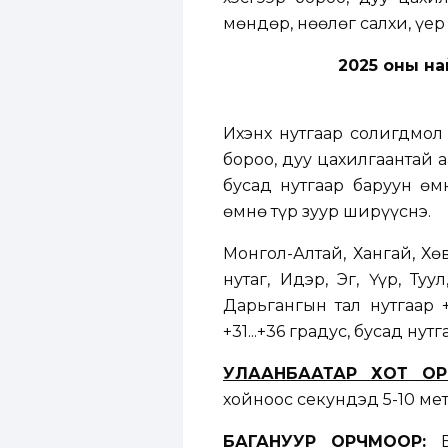
мөндөр, нөөлөг салхи, үе
2025 оны на
Ихэнх нутгаар солигдмол 
бороо, дуу цахилгаантай а
бусад нутгаар баруун өм
өмнө түр зуур ширүүснэ.
Монгол-Алтай, Хангай, Хөв
нутаг, Идэр, Эг, Үүр, Ту
Дарьгангын тал нутгаар +
+31...+36 градус, бусад нут
УЛААНБААТАР ХОТ О
хойноос секундэд 5-10 мет
БАГАНУУР ОРЧМООР:
Ба