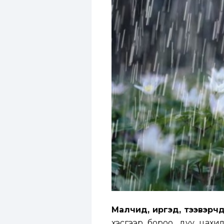
Малчид, иргэд, тээвэрч
хэсгээр бороо, дуу цахи