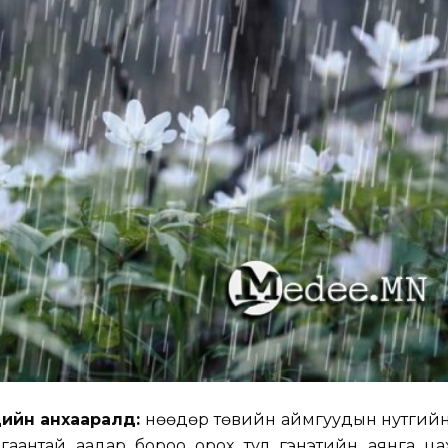
дийн анхааралд:
Өнөөдөр төвийн аймгуудын нутгийн
лгаантай аадар бороо орох тул гэнэтийн аянга ца