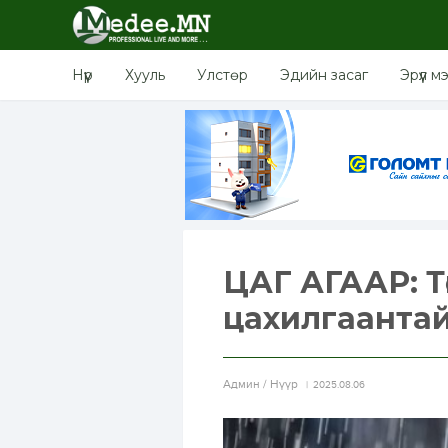
Нүүр
Хууль
Улстөр
Эдийн засаг
Эрүүл м
ЦАГ АГААР: Т
цахилгаантай
Aдмин / Нүүр
2025.08.06