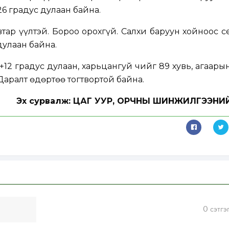
26 градус дулаан байна.
тар үүлтэй. Бороо орохгүй. Салхи баруун хойноос 
дулаан байна.
+12 градус дулаан, харьцангуй чийг 89 хувь, агаары
Даралт өдөртөө тогтвортой байна.
Эх сурвалж: ЦАГ УУР, ОРЧНЫ ШИНЖИЛГЭЭНИ
0
сэтгэ