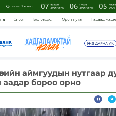
07
06
05
Баасан
Пүрэв
Лхагв
өмнөх 7 хоногт:
2026-08-07
2026-08-06
2026-
энд
Спорт
Боловсрол
Орон нутаг
Гадаад мэдэ
өвийн аймгуудын нутгаар д
 аадар бороо орно