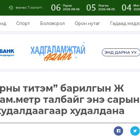
06
05
04
Пүрэв
Лхагва
Мяг
өмнөх 7 хоногт:
2026-08-06
2026-08-05
202
энд
Спорт
Боловсрол
Орон нутаг
Гадаад мэдэ
арны титэм” барилгын Ж
 ам.метр талбайг энэ сарын
худалдаагаар худалдана