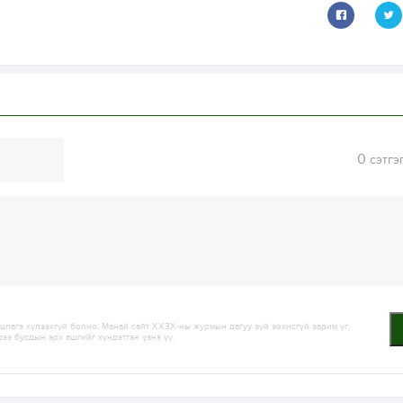
0
сэтгэ
лага хүлээхгүй болно. Манай сайт ХХЗХ-ны журмын дагуу зүй зохисгүй зарим үг,
дээ бусдын эрх ашгийг хүндэтгэн үзнэ үү.