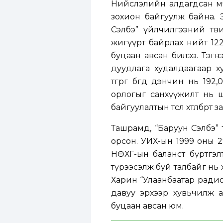
Нийслэлийн алдагдсан өмч
зохион байгуулж байна. 
Сэлбэ” үйлчилгээний тө
жигүүрт байрлах нийт 122
буцаан авсан билээ. Тэгв
дуудлага худалдаагаар ху
төгрөг бөгөөд дэнчин нь 19
орлогыг санхүүжилт нь ш
байгуулалтын төсөл хөтөлбөрт
Ташрамд, “Баруун Сэлбэ” 
орсон. УИХ-ын 1999 оны 2
НӨХГ-ын баланст бүртгэлт
түрээсэлж буй талбайг нь х
Харин “Улаанбаатар радио
давуу эрхээр хувьчилж 
буцаан авсан юм.