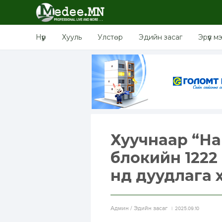
Нүүр
Хууль
Улстөр
Эдийн засаг
Эрүүл м
Хуучнаар “Н
блокийн 1222
нд дуудлага 
Aдмин / Эдийн засаг
2025.09.10