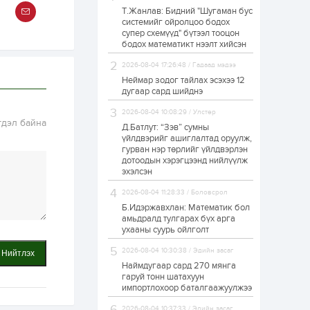
Т.Жанлав: Бидний "Шугаман бус
ЗГ: Автобензин,
системийг ойролцоо бодох
дизель түлшний
супер схемүүд" бүтээл тооцон
онцгой албан
татварыг тэглэлээ
бодох математикт нээлт хийсэн
2026-08-04 17:26:48 / Гадаад мэдээ
1 өдөр
2
0
Неймар зодог тайлах эсэхээ 12
З.Мэндсайхан:
дугаар сард шийднэ
Хүнсний нөөцийг
бэлтгэх агуулах,
2026-08-04 10:08:29 / Улстөр
зоорь бэлтгэх ААН-
гдэл байна
үүдэд хөнгөлөлттэй
Д.Батлут: “Зэв” сумны
зээл олгоно
үйлдвэрийг ашиглалтад оруулж,
1 өдөр
1
0
гурван нэр төрлийг үйлдвэрлэн
дотоодын хэрэгцээнд нийлүүлж
Европ дахь
монголчуудын
эхэлсэн
соёлын наадам
боллоо
2026-08-04 11:28:33 / Боловсрол
Б.Идэржавхлан: Математик бол
1 өдөр
2
0
амьдралд тулгарах бүх арга
ухааны суурь ойлголт
Өнгөрсөн сард
1,439.2 кг үнэт
2026-08-04 10:30:38 / Эдийн засаг
Нийтлэх
металл худалдан
авчээ
Наймдугаар сард 270 мянга
гаруй тонн шатахуун
импортлохоор баталгаажуулжээ
1 өдөр
0
0
Б.Найдалаа: Энэ
2026-08-04 10:37:33 / Эдийн засаг