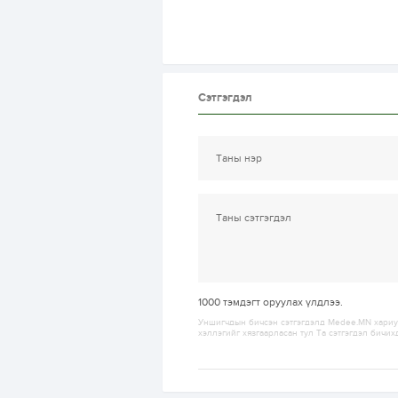
Сэтгэгдэл
1000
тэмдэгт оруулах үлдлээ.
Уншигчдын бичсэн сэтгэгдэлд Medee.MN хариуц
хэллэгийг хязгаарласан тул Та сэтгэгдэл бичих