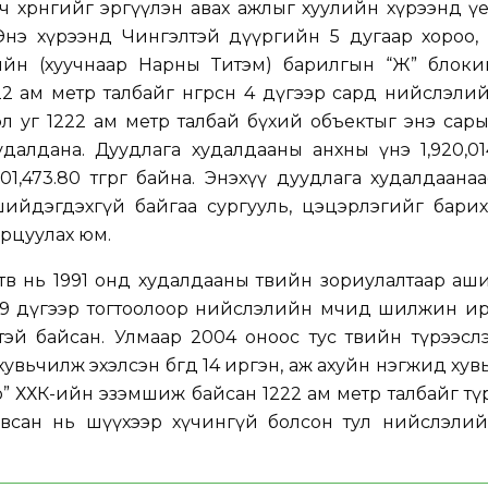
 хөрөнгийг эргүүлэн авах ажлыг хуулийн хүрээнд ү
Энэ хүрээнд Чингэлтэй дүүргийн 5 дугаар хороо, 
вийн (хуучнаар Нарны Титэм) барилгын “Ж” блоки
2 ам метр талбайг өнгөрсөн 4 дүгээр сард нийслэли
эл уг 1222 ам метр талбай бүхий объектыг энэ сар
далдана. Дуудлага худалдааны анхны үнэ 1,920,01
2,001,473.80 төгрөг байна. Энэхүү дуудлага худалдаана
ийдэгдэхгүй байгаа сургууль, цэцэрлэгийг барих,
 зарцуулах юм.
төв нь 1991 онд худалдааны төвийн зориулалтаар аш
9 дүгээр тогтоолоор нийслэлийн өмчид шилжин ирсэ
эй байсан. Улмаар 2004 оноос тус төвийн түрээсл
увьчилж эхэлсэн бөгөөд 14 иргэн, аж ахуйн нэгжид хув
” ХХК-ийн эзэмшиж байсан 1222 ам метр талбайг т
авсан нь шүүхээр хүчингүй болсон тул нийслэлий