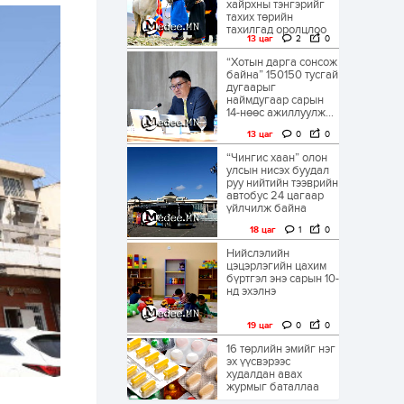
хайрхны тэнгэрийг
тахих төрийн
тахилгад оролцлоо
13 цаг
2
0
“Хотын дарга сонсож
байна” 150150 тусгай
дугаарыг
наймдугаар сарын
14-нөөс ажиллуулж...
13 цаг
0
0
“Чингис хаан” олон
улсын нисэх буудал
руу нийтийн тээврийн
автобус 24 цагаар
үйлчилж байна
18 цаг
1
0
Нийслэлийн
цэцэрлэгийн цахим
бүртгэл энэ сарын 10-
нд эхэлнэ
19 цаг
0
0
16 төрлийн эмийг нэг
эх үүсвэрээс
худалдан авах
журмыг баталлаа