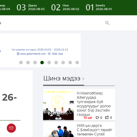
03
02
01
мар
Даваа
Ням
Бямба
6-08-04
2026-08-03
2026-08-02
2026-08-01
э
Шинэ мэдээ
Н.Номтойбаяр:
 26-
Аймгуудад
тулгамдаж буй
асуудлуудыг долоо
хоног бүр Засгийн
газрын...
13 цаг
0
0
УИХ-ын дарга
С.Бямбацогт төрийг
төлөөлөн Сутай