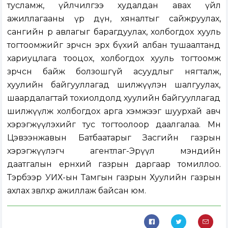
тусламж, үйлчилгээ худалдан авах үйл
ажиллагааны үр дүн, хяналтыг сайжруулах,
сангийн өр авлагыг барагдуулах, холбогдох хууль
тогтоомжийг зөрчсөн эрх бүхий албан тушаалтанд
хариуцлага тооцох, холбогдох хууль тогтоомж
зөрчсөн байж болзошгүй асуудлыг нягталж,
хуулийн байгууллагад шилжүүлэн шалгуулах,
шаардалагтай тохиолдолд хуулийн байгууллагад
шилжүүлж холбогдох арга хэмжээг шуурхай авч
хэрэгжүүлэхийг тус тогтоолоор даалгалаа. Мөн
Цэвээнжавын Батбаатарыг Засгийн газрын
хэрэгжүүлэгч агентлаг-Эрүүл мэндийн
даатгалын ерөнхий газрын даргаар томиллоо.
Тэрбээр УИХ-ын Тамгын газрын Хуулийн газрын
ахлах зөвлөхөөр ажиллаж байсан юм.