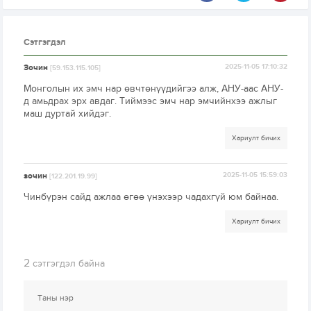
Сэтгэгдэл
Зочин
2025-11-05 17:10:32
[59.153.115.105]
Монголын их эмч нар өвчтөнүүдийгээ алж, АНУ-аас АНУ-
д амьдрах эрх авдаг. Тиймээс эмч нар эмчийнхээ ажлыг
маш дуртай хийдэг.
Хариулт бичих
зочин
2025-11-05 15:59:03
[122.201.19.99]
Чинбүрэн сайд ажлаа өгөө үнэхээр чадахгүй юм байнаа.
Хариулт бичих
2
сэтгэгдэл байна