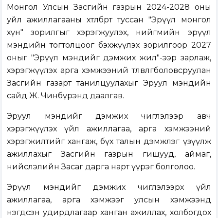
Монгол Улсын Засгийн газрын 2024-2028 оны
уйл ажиллагааны хөтөлбөрт туссан "Эрүүл монгол
хүн" зорилгыг хэрэгжуулэх, нийгмийн эрүүл
мэндийн тогтолцоог бэхжүүлэх зорилгоор 2027
оныг "Эрүүл мэндийг дэмжих жил"-ээр зарлаж,
хэрэгжүүлэх арга хэмжээний төлөвлөгөөболовсруулан
Засгийн газарт танилцуулахыг Эруул мэндийн
сайд Ж. Чинбүрэнд даалгав.
Эруул мэндийг дэмжих чиглэлээр авч
хэрэгжүүлэх үйл ажиллагаа, арга хэмжээний
хэрэгжилтийг хангаж, бүх талын дэмжлэг үзүүлж
ажиллахыг Засгийн газрын гишууд, аймаг,
нийслэлийн Засаг дарга нарт үүрэг болголоо.
Эрүүл мэндийг дэмжих чиглэлээрх үйл
ажиллагаа, арга хэмжээг улсын хэмжээнд
нэгдсэн удирдлагаар ханган ажиллах, холбогдох