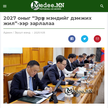
2027 оныг “Эрүүл мэндийг дэмжих
жил”-ээр зарлалаа
Aдмин / Эрүүл мэнд
2025.11.05