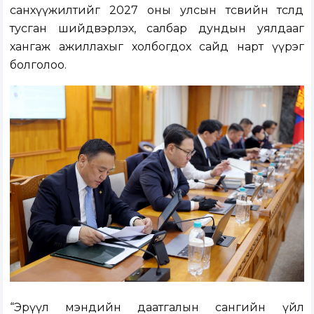
санхүүжилтийг 2027 оны улсын төсвийн төсөлд
тусган шийдвэрлэх, салбар дундын уялдааг
хангаж ажиллахыг холбогдох сайд нарт үүрэг
болголоо.
“Эрүүл мэндийн даатгалын сангийн үйл