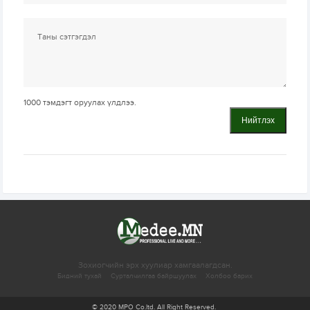
1000
тэмдэгт оруулах үлдлээ.
Нийтлэх
Зохиогчийн эрх хуулиар хамгаалагдсан.
Бидний тухай
Сурталчилгаа байршуулах
Холбоо барих
© 2020 MPO Co.ltd. All Right Reserved.