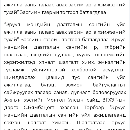
ажиллагааны талаар авах зарим арга хэмжээний
тухай” Засгийн газрын тогтоол батлагдлаа
“Эрүүл мэндийн даатгалын сангийн үйл
ажиллагааны талаар авах зарим арга хэмжээний
тухай” Засгийн газрын тогтоол батлагдлаа. Эрүүл
мэндийн даатгалын сангийн өр, төлбөрийн
шалтгаан, нөхцөлийг судалж, хууль тогтоомжийн
хэрэгжилтэд хяналт шалгалт хийх, эмнэлгийн
тусламж, үйлчилгээтэй холбоотой асуудлыг
шийдвэрлэх, цаашид тус сангийн үйл
ажиллагаа, бүтэц, зохион байгуулалтыг
сайжруулах талаар санал, дүгнэлт боловсруулах
Ажлын хэсгийг Монгол Улсын сайд, ЗГХЭГ-ын
дарга С.Бямбацогт ахалсан. Тэрбээр “Эрүүл
мэндийн даатгалын сангийн үйл ажиллагаанд
саяхан шалгалт хийсэн. Шалгалтаар эрүүл