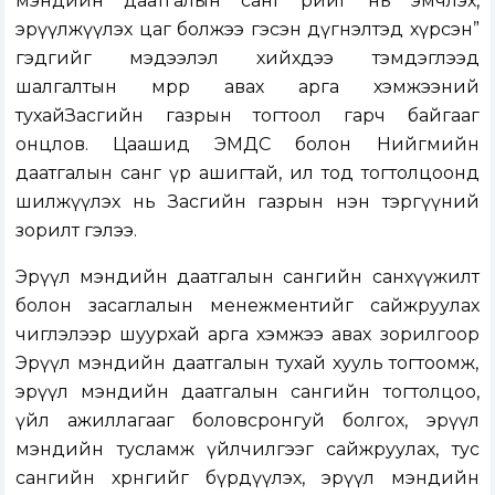
мэндийн даатгалын санг өөрийг нь эмчлэх,
эрүүлжүүлэх цаг болжээ гэсэн дүгнэлтэд хүрсэн”
гэдгийг мэдээлэл хийхдээ тэмдэглээд
шалгалтын мөрөөр авах арга хэмжээний
тухайЗасгийн газрын тогтоол гарч байгааг
онцлов. Цаашид ЭМДС болон Нийгмийн
даатгалын санг үр ашигтай, ил тод тогтолцоонд
шилжүүлэх нь Засгийн газрын нэн тэргүүний
зорилт гэлээ.
Эрүүл мэндийн даатгалын сангийн санхүүжилт
болон засаглалын менежментийг сайжруулах
чиглэлээр шуурхай арга хэмжээ авах зорилгоор
Эрүүл мэндийн даатгалын тухай хууль тогтоомж,
эрүүл мэндийн даатгалын сангийн тогтолцоо,
үйл ажиллагааг боловсронгуй болгох, эрүүл
мэндийн тусламж үйлчилгээг сайжруулах, тус
сангийн хөрөнгийг бүрдүүлэх, эрүүл мэндийн