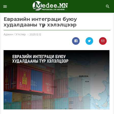
Евразийн интеграци буюу
худалдааны түр хэлэлцээр
Aдмин / Улстөр
2025.12.12