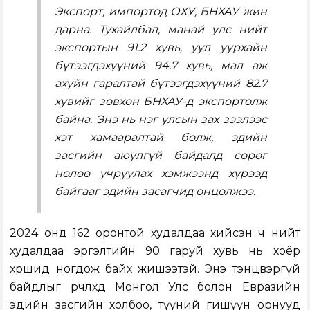
Экспорт, импортод ОХУ, БНХАУ жин
дарна. Тухайлбал, манай улс нийт
экспортын 91.2 хувь, уул уурхайн
бүтээгдэхүүний 94.7 хувь, мал аж
ахуйн гаралтай бүтээгдэхүүний 82.7
хувийг зөвхөн БНХАУ-д экспортолж
байна. Энэ нь нэг улсын зах зээлээс
хэт хамааралтай болж, эдийн
засгийн аюулгүй байдалд сөрөг
нөлөө учруулах хэмжээнд хүрээд
байгааг эдийн засагчид онцолжээ.
2024 онд 162 оронтой худалдаа хийсэн ч нийт
худалдаа эргэлтийн 90 гаруй хувь нь хоёр
хөршид ногдож байх жишээтэй. Энэ тэнцвэргүй
байдлыг өөрчлөхөд Монгол Улс болон Евразийн
эдийн засгийн холбоо, түүний гишүүн орнууд