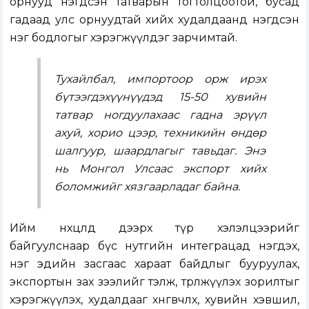
орнууд нэгдсэн татварын тогтолцоотой, бусад
гадаад улс орнуудтай хийх худалдаанд нэгдсэн
нэг бодлогыг хэрэгжүүлдэг зарчимтай.
Тухайлбал, импортоор орж ирэх
бүтээгдэхүүнүүдэд 15-50 хувийн
татвар ногдуулахаас гадна эрүүл
ахуй, хорио цээр, техникийн өндөр
шалгуур, шаардлагыг тавьдаг. Энэ
нь Монгол Улсаас экспорт хийх
боломжийг хязгаарладаг байна.
Ийм нөхцөлд дээрх түр хэлэлцээрийг
байгуулснаар бүс нутгийн интеграцад нэгдэх,
нэг эдийн засгаас хараат байдлыг бууруулах,
экспортын зах зээлийг тэлж, төрөлжүүлэх зорилтыг
хэрэгжүүлэх, худалдааг хөнгөвчлөх, хувийн хэвшил,