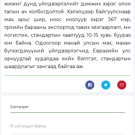
жижиг дунд үйлдвэрлэлийг дэмжих зэрэг олон
талын ач холбогдолтой. Хэлэлцээр байгуулснаар
мах, арьс шир, ноос ноолуур зэрэг 367 нэр,
төрлийн барааны экспортод тавих хязгаарлалт, мөн
логистик, стандартын хаалтууд 10-15 хувь буурах
юм байна. Одоогоор манай улсын мах, махан
бүтээгдэхүүний үйлдвэрлэгчид Евразийн улс
орнуудтай худалдаа хийх бэлтгэл, стандартын
шаардлагыг хангаад байгаа аж.
Сэтгэгдэл
0
сэтгэгдэл байна