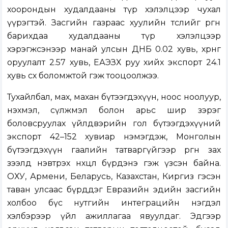
хоорондын худалдааны түр хэлэлцээр чухал
үүрэгтэй. Засгийн газраас хуулийн төслийг өргөн
барихдаа худалдааны түр хэлэлцээр
хэрэгжсэнээр манай улсын ДНБ 0.02 хувь, хөрөнгө
оруулалт 2.57 хувь, ЕАЭЗХ руу хийх экспорт 24.1
хувь өсөх боломжтой гэж тооцоолжээ.
Тухайлбал, мах, махан бүтээгдэхүүн, ноос ноолуур,
нэхмэл, сүлжмэл болон арьс шир зэрэг
боловсруулах үйлдвэрийн гол бүтээгдэхүүний
экспорт 42–152 хувиар нэмэгдэж, Монголын
бүтээгдэхүүн гаалийн татваргүйгээр өргөн зах
зээлд нэвтрэх нөхцөл бүрдэнэ гэж үзсэн байна.
ОХУ, Армени, Беларусь, Казахстан, Киргиз гэсэн
таван улсаас бүрддэг Евразийн эдийн засгийн
холбоо бүс нутгийн интеграцийн нэгдэл
хэлбэрээр үйл ажиллагаа явуулдаг. Эдгээр