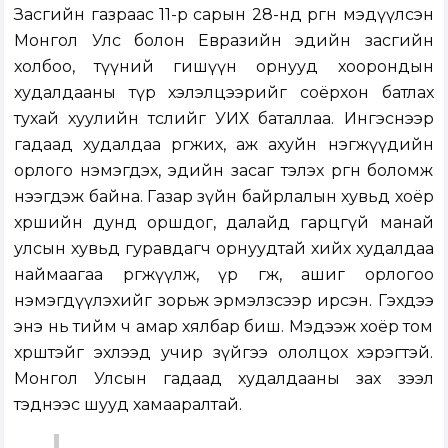
Засгийн газраас 11-р сарын 28-нд өргөн мэдүүлсэн
Монгол Улс болон Евразийн эдийн засгийн
холбоо, түүний гишүүн орнууд хоорондын
худалдааны түр хэлэлцээрийг соёрхон батлах
тухай хуулийн төслийг УИХ баталлаа. Ингэснээр
гадаад худалдаа өргөжих, аж ахуйн нэгжүүдийн
орлого нэмэгдэх, эдийн засаг тэлэх өргөн боломж
нээгдэж байна. Газар зүйн байрлалын хувьд хоёр
хөршийн дунд оршдог, далайд гарцгүй манай
улсын хувьд гуравдагч орнуудтай хийх худалдаа
наймаагаа өргөжүүлж, үр өгөөж, ашиг орлогоо
нэмэгдүүлэхийг зорьж эрмэлзсээр ирсэн. Гэхдээ
энэ нь тийм ч амар хялбар биш. Мэдээж хоёр том
хөрштэйгөө эхлээд учир зүйгээ ололцох хэрэгтэй.
Монгол Улсын гадаад худалдааны зах зээл
тэднээс шууд хамааралтай.