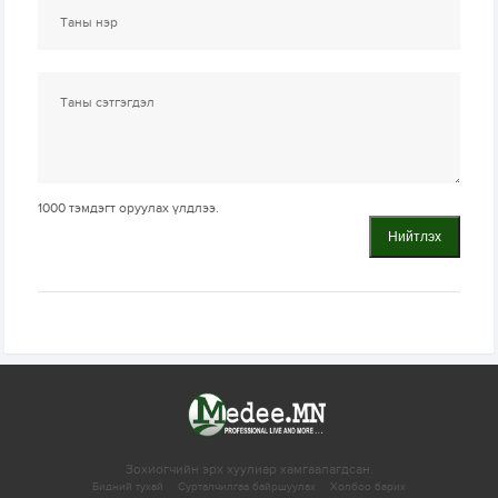
1000
тэмдэгт оруулах үлдлээ.
Нийтлэх
Зохиогчийн эрх хуулиар хамгаалагдсан.
Бидний тухай
Сурталчилгаа байршуулах
Холбоо барих