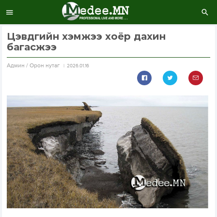
Цэвдгийн хэмжээ хоёр дахин
багасжээ
Aдмин / Орон нутаг
2026.01.16