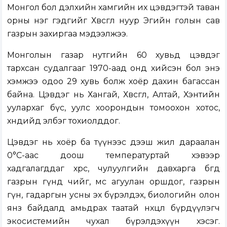
Монгол бол дэлхийн хамгийн их цэвдэгтэй таван
орны нэг гэдгийг Хөвсгөл нуур Эгийн голын сав
газрын захиргаа мэдээлжээ.
Монголын газар нутгийн 60 хувьд цэвдэг
тархсан судалгааг 1970-аад онд хийсэн бол энэ
хэмжээ одоо 29 хувь болж хоёр дахин багассан
байна. Цэвдэг нь Хангай, Хөвсгөл, Алтай, Хэнтийн
уулархаг бүс, уулс хоорондын томоохон хотос,
хөндийд элбэг тохиолддог.
Цэвдэг нь хоёр ба түүнээс дээш жил дараалан
0°C-аас доош температуртай хэвээр
хадгалагддаг хөрс, чулуулгийн давхарга бөгөөд
газрын гүнд чийг, мөс агуулан оршдог, газрын
гүн, гадаргын усны эх бүрэлдэх, биологийн олон
янз байдалд амьдрах таатай нөхцөл бүрдүүлэгч
экосистемийн чухал бүрэлдэхүүн хэсэг.