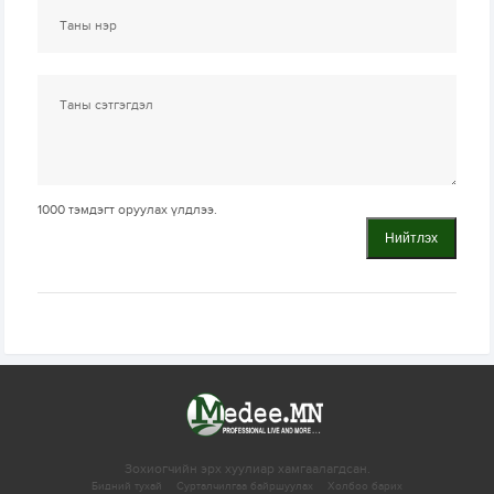
1000
тэмдэгт оруулах үлдлээ.
Нийтлэх
Зохиогчийн эрх хуулиар хамгаалагдсан.
Бидний тухай
Сурталчилгаа байршуулах
Холбоо барих