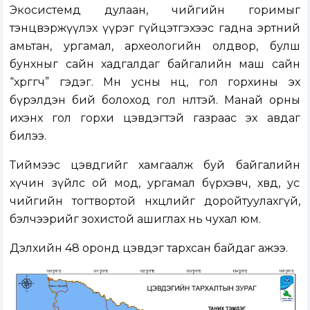
Экосистемд дулаан, чийгийн горимыг
тэнцвэржүүлэх үүрэг гүйцэтгэхээс гадна эртний
амьтан, ургамал, археологийн олдвор, булш
бунхныг сайн хадгалдаг байгалийн маш сайн
“хөргөгч” гэдэг. Мөн усны нөөц, гол горхины эх
бүрэлдэн бий болоход гол нөлөөтэй. Манай орны
ихэнх гол горхи цэвдэгтэй газраас эх авдаг
билээ.
Тиймээс цэвдгийг хамгаалж буй байгалийн
хүчин зүйлс ой мод, ургамал бүрхэвч, хөвд, ус
чийгийн тогтвортой нөхцөлийг доройтуулахгүй,
бэлчээрийг зохистой ашиглах нь чухал юм.
Дэлхийн 48 оронд цэвдэг тархсан байдаг ажээ.