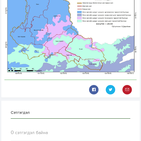
Сэтгэгдэл
0
сэтгэгдэл байна