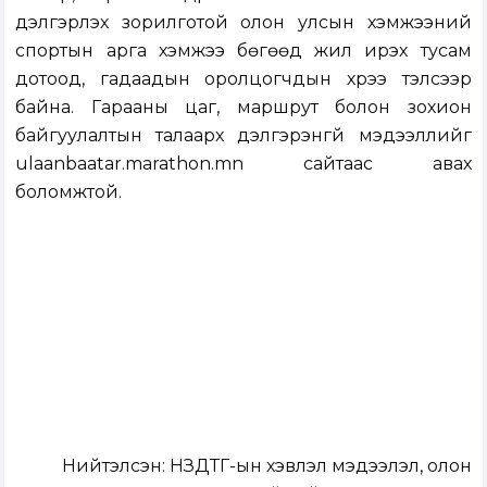
дэлгэрүүлэх зорилготой олон улсын хэмжээний
спортын арга хэмжээ бөгөөд жил ирэх тусам
дотоод, гадаадын оролцогчдын хүрээ тэлсээр
байна. Гарааны цаг, маршрут болон зохион
байгуулалтын талаарх дэлгэрэнгүй мэдээллийг
ulaanbaatar.marathon.mn
сайтаас авах
боломжтой.
Нийтэлсэн:
НЗДТГ-ын хэвлэл мэдээлэл, олон