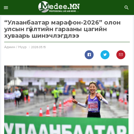
“Улаанбаатар марафон-2026” олон
улсын гүйлтийн гарааны цагийн
хуваарь шинэчлэгдлээ
Aдмин / Нүүр
2026.05.15