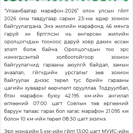
“Улаанбаатар марафон-2026” олон улсын гүйлт
2026 оны тавдугаар сарын 23-ны өдөр зохион
байгуулагдана. Энэ жилийн марафонд 46 мянга
гаруй хүн бүртгүүлсэн нь өнгөрсөн жилийн
оролцогчдын тооноос даруй хоёр дахин өссөн
үзүүлэлт болж байна. Оролцогчдын тоо эрс
нэмэгдсэнтэй холбоотойгоор зохион
байгуулагчид гарааны аюулгүй байдал, замын
ачаалал, гүйгчдийн урсгалыг зөв зохион
байгуулах үүднээс төрөл тус бүрийн гарааны
цагийн хуваарьт өөрчлөлт орууллаа. Тодруулбал,
бүтэн марафон буюу 42.195 км-ийн ангилал
өглөөний 07:00 цагт Соёлын төв өргөөний
баруун талаас гарах бол хагас марафон 21.095 км
болон 10 км-ийн төрөл 08:30 цагт эхэлнэ.
Эрүүл мэндийн 5 км-ийн гүйлт 13:00 цагт МУИС-ийн