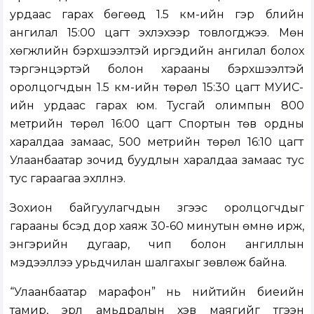
урдаас гарах бөгөөд 1.5 км-ийн гэр бүлийн
ангилал 15:00 цагт эхлэхээр товлогджээ. Мөн
хөгжлийн бэрхшээлтэй иргэдийн ангилал болох
тэргэнцэртэй болон харааны бэрхшээлтэй
оролцогчдын 1.5 км-ийн төрөл 15:30 цагт МУИС-
ийн урдаас гарах юм. Тусгай олимпын 800
метрийн төрөл 16:00 цагт Спортын төв ордны
харалдаа замаас, 500 метрийн төрөл 16:10 цагт
Улаанбаатар зочид буудлын харалдаа замаас тус
тус гараагаа эхлүүлнэ.
Зохион байгуулагчдын зүгээс оролцогчдыг
гарааны бүсэд дор хаяж 30-60 минутын өмнө ирж,
энгэрийн дугаар, чип болон ангиллын
мэдээллээ урьдчилан шалгахыг зөвлөж байна.
“Улаанбаатар марафон” нь нийтийн биеийн
тамир, эрүүл амьдралын хэв маягийг түгээн