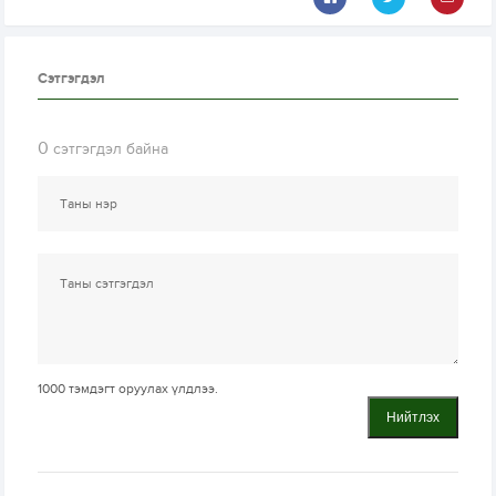
Сэтгэгдэл
0
сэтгэгдэл байна
1000
тэмдэгт оруулах үлдлээ.
Нийтлэх