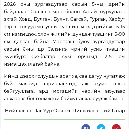
2026 оны зургаадугаар сарын 5-ны өдрийн
байдлаар Сэлэнгэ мөрөн болон Алтай нуруунаас
эхтэй Ховд, Булган, Буянт, Сагсай, Турган, Харбут
зэрэг голуудын усны түвшин өмнөх өдрийнхөөс 5-15
см нэмэгдэж, олон жилийн дундаж түвшинг 5-90
см давсан байна. Маргааш буюу зургаадугаар
сарын 6-ны өдөр Сэлэнгэ мөрний усны түвшин
Зүүнбүрэн-Сүхбаатар сум орчимд 2-5 см
нэмэгдэх төлөвтэй байна.
Иймд дээрх голуудын эрэг хөвөө, сав дагуу нутаглаж
буй малчид, тариаланчид, аж ахуйн нэгж
байгууллага, ард иргэдийг үерийн аюулаас
анхаарал болгоомжтой байхыг анхааруулж байна.
Нийтэлсэн:
Цаг Уур Орчны Шинжилгээний Газар