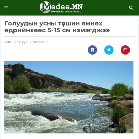
Голуудын усны түвшин өмнөх
өдрийнхөөс 5-15 см нэмэгджээ
Aдмин / Нүүр
2026.06.05