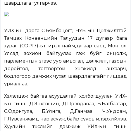
шаардлага тулгарчээ.
УИХ-ын дарга С.Бямбацогт, НҮБ-ын Цөлжилттэй
Тэмцэх Конвенцийн Талуудын 17 дугаар бага
хурал (COP17)-ыг ирэх наймдугаар сард Монгол
Улсад зохион байгуулах гэж буйг онцолж,
парламентын зүгээс уур амьсгал, цөлжилт, газрын
доройтол, тогтвортой хөгжилд анхаарч,
бодлогоор дэмжих чухал шаардлагатайг гишүүдэд
уриаллаа.
Хэлэлцэж байгаа асуудалтай холбогдуулан УИХ-
ын гишүүн Д.Энхтүвшин, Д.Пүрэвдаваа, Б.Батбаатар,
С.Одонтуяа, Б.Уянга, Д.Ганмаа, Ч.Ундрам,
Г.Лувсанжамц нар асууж, байр суурь илэрхийлэв.
Хуулийн төслийг дэмжиж УИХ-ын гишүүн