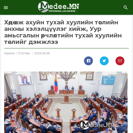
Хөдөө аж ахуйн тухай хуулийн төслийн
анхны хэлэлцүүлэг хийж, Уур
амьсгалын өөрчлөлтийн тухай хуулийн
төслийг дэмжлээ
Aдмин / Улстөр
2026.06.06