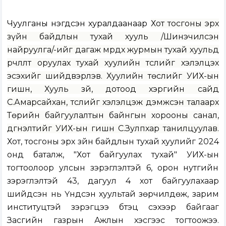
Чуулганы нэгдсэн хуралдаанаар
Хот тосгоны эрх
зүйн байдлын тухай хууль /Шинэчилсэн
найруулга/-ийг дагаж мөрдөх журмын тухай хуульд
өөрчлөлт оруулах тухай хуулийн төслийг
хэлэлцэх
эсэхийг шийдвэрлэв. Хуулийн төслийг УИХ-ын
гишүүн, Хууль зүй, дотоод хэргийн сайд
С.Амарсайхан,
төслийг хэлэлцэж дэмжсэн талаарх
Төрийн байгуулалтын байнгын хорооны санал,
дүгнэлтийг УИХ-ын гишүүн С.Зулпхар танилцуулав.
Хот, тосгоны эрх зүйн байдлын тухай хуулийг 2024
онд баталж, "Хот байгуулах тухай" УИХ-ын
тогтоолоор улсын зэрэглэлтэй 6, орон нутгийн
зэрэглэлтэй 43, дагуул 4 хот байгуулахаар
шийдсэн нь Үндсэн хуультай зөрчилдөж, зарим
институцтэй зэрэгцээ бүтэц үүсэхээр байгааг
Засгийн газрын Ажлын хэсгээс тогтоожээ.