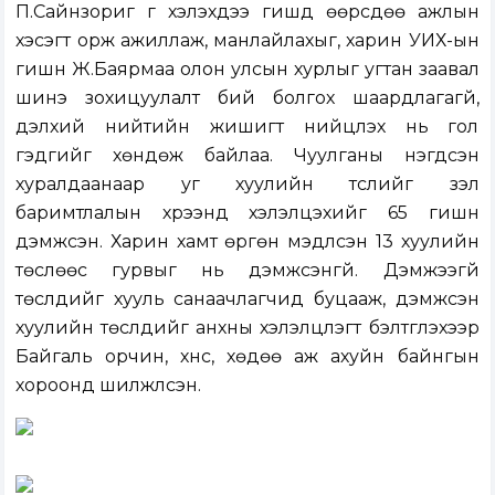
П.Сайнзориг үг хэлэхдээ гишүүд өөрсдөө ажлын
хэсэгт орж ажиллаж, манлайлахыг, харин УИХ-ын
гишүүн Ж.Баярмаа олон улсын хурлыг угтан заавал
шинэ зохицуулалт бий болгох шаардлагагүй,
дэлхий нийтийн жишигт нийцүүлэх нь гол
гэдгийг хөндөж байлаа. Чуулганы нэгдсэн
хуралдаанаар уг
хуулийн төслийг
үзэл
баримтлалын хүрээнд хэлэлцэхийг 65 гишүүн
дэмжсэн. Харин хамт өргөн мэдүүлсэн 13 хуулийн
төслөөс гурвыг нь дэмжсэнгүй. Дэмжээгүй
төслүүдийг хууль санаачлагчид буцааж, дэмжсэн
хуулийн төслүүдийг анхны хэлэлцүүлэгт бэлтгүүлэхээр
Байгаль орчин, хүнс, хөдөө аж ахуйн байнгын
хороонд шилжүүлсэн.