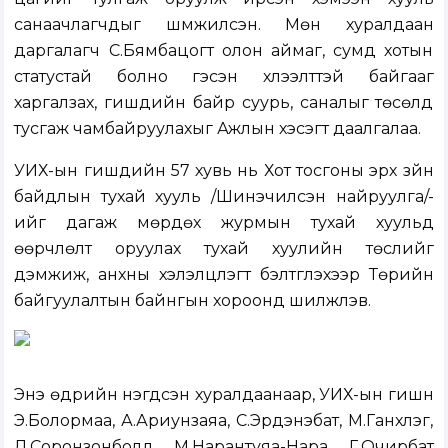
санаачлагчдыг шүүмжилсэн. Мөн хуралдаан
даргалагч С.Бямбацогт олон аймаг, сумд хотын
статустай болно гэсэн хүлээлттэй байгааг
харгалзах, гишүүдийн байр суурь, саналыг төсөлд
тусгаж чамбайруулахыг Ажлын хэсэгт даалгалаа.
УИХ-ын гишүүдийн 57 хувь нь Хот тосгоны эрх зүйн
байдлын тухай хууль /Шинэчилсэн найруулга/-
ийг дагаж мөрдөх журмын тухай хуульд
өөрчлөлт оруулах тухай хуулийн төслийг
дэмжиж, анхны хэлэлцүүлэгт бэлтгүүлэхээр Төрийн
байгуулалтын байнгын хороонд шилжүүлэв.
Энэ өдрийн нэгдсэн хуралдаанаар, УИХ-ын гишүүн
Э.Болормаа, А.Ариунзаяа, С.Эрдэнэбат, М.Ганхүлэг,
Л.Соронзонболд, М.Нарантуяа-Нара, Г.Очирбат