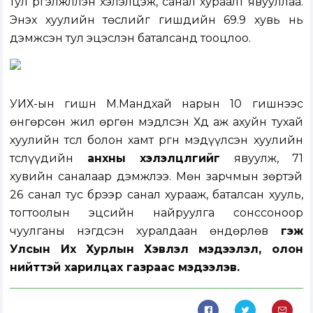
тул үргэлжлүүлэн хэлэлцэж, санал хураалт явууллаа.
Энэхүү хуулийн төслийг гишүүдийн 69.9 хувь нь
дэмжсэн тул эцэслэн баталсанд тооцлоо.
УИХ-ын гишүүн М.Мандхай нарын 10 гишүүнээс
өнгөрсөн жил өргөн мэдүүлсэн
Хөдөө аж ахуйн тухай
хуулийн төсөл болон хамт өргөн мэдүүлсэн хуулийн
төслүүд
ийн
анхны хэлэлцүүлгийг
явуулж, 71
хувийн саналаар дэмжлээ. Мөн зарчмын зөрүүтэй
26 санал тус бүрээр санал хурааж, баталсан хууль,
тогтоолын эцсийн найруулга сонссоноор
чуулганы нэгдсэн хуралдаан өндөрлөв
гэж
Улсын Их Хурлын Хэвлэл мэдээлэл, олон
нийттэй харилцах газраас мэдээлэв.