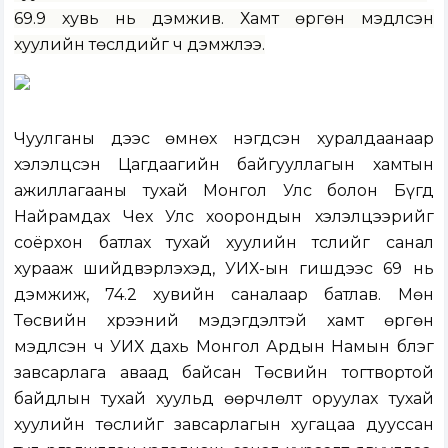
69.9 хувь нь дэмжив. Хамт өргөн мэдүүлсэн
хуулийн төслүүдийг ч дэмжлээ.
Чуулганы үдээс өмнөх нэгдсэн хуралдаанаар
хэлэлцсэн
Цагдаагийн байгууллагын хамтын
ажиллагааны тухай Монгол Улс болон Бүгд
Найрамдах Чех Улс хоорондын хэлэлцээрийг
соёрхон батлах тухай хуулийн төслийг
санал
хурааж шийдвэрлэхэд, УИХ-ын гишүүдээс 69 нь
дэмжиж, 74.2 хувийн саналаар батлав. Мөн
Төсвийн хүрээний мэдэгдэлтэй хамт өргөн
мэдүүлсэн ч УИХ дахь Монгол Ардын Намын бүлэг
завсарлага аваад байсан Төсвийн тогтвортой
байдлын тухай хуульд өөрчлөлт оруулах тухай
хуулийн төслийг завсарлагын хугацаа дууссан