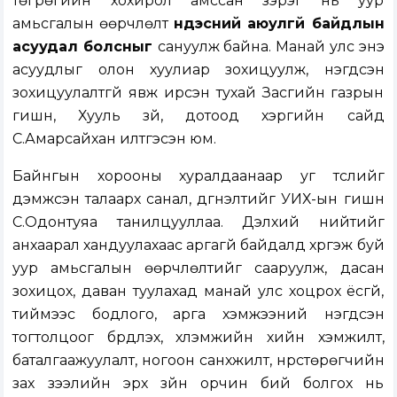
төгрөгийн хохирол амссан зэрэг нь уур
амьсгалын өөрчлөлт
үндэсний аюулгүй байдлын
асуудал болсныг
сануулж байна. Манай улс энэ
асуудлыг олон хуулиар зохицуулж, нэгдсэн
зохицуулалтгүй явж ирсэн тухай Засгийн газрын
гишүүн, Хууль зүй, дотоод хэргийн сайд
С.Амарсайхан илтгэсэн юм.
Байнгын хорооны хуралдаанаар уг төслийг
дэмжсэн
талаарх санал, дүгнэлтийг УИХ-ын гишүүн
С.Одонтуяа танилцууллаа. Дэлхий нийтийг
анхаарал хандуулахаас аргагүй байдалд хүргэж буй
уур амьсгалын өөрчлөлтийг сааруулж, дасан
зохицох, даван туулахад манай улс хоцрох ёсгүй,
тиймээс бодлого, арга хэмжээний нэгдсэн
тогтолцоог бүрдүүлэх, хүлэмжийн хийн хэмжилт,
баталгаажуулалт, ногоон санхүүжилт, нүүрстөрөгчийн
зах зээлийн эрх зүйн орчин бий болгох нь