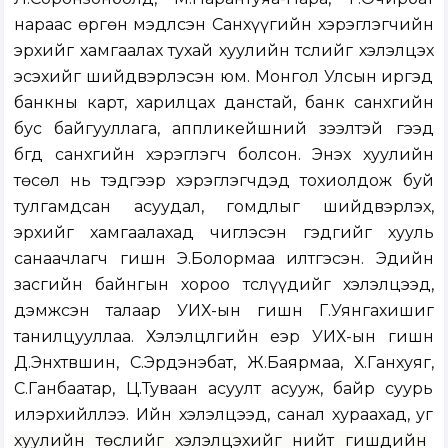
нараас өргөн мэдүүлсэн
Санхүүгийн хэрэглэгчийн
эрхийг хамгаалах тухай хуулийн төслийг
хэлэлцэх
эсэхийг шийдвэрлэсэн юм. Монгол Улсын иргэд
банкны карт, харилцах данстай, банк санхүүгийн
бус байгууллага, аппликейшний зээлтэй гээд
бүгд санхүүгийн хэрэглэгч болсон. Энэхүү хуулийн
төсөл нь тэдгээр хэрэглэгчдэд тохиолдож буй
тулгамдсан асуудал, гомдлыг шийдвэрлэх,
эрхийг хамгаалахад чиглэсэн гэдгийг хууль
санаачлагч гишүүн Э.Болормаа илтгэсэн. Эдийн
засгийн байнгын хороо
төслүүдийг хэлэлцээд,
дэмжсэн талаар
УИХ-ын гишүүн Г.Уянгахишиг
танилцууллаа. Хэлэлцүүлгийн үеэр УИХ-ын гишүүн
Д.Энхтүвшин, С.Эрдэнэбат, Ж.Баярмаа, Х.Ганхуяг,
С.Ганбаатар, Ц.Туваан асуулт асууж, байр суурь
илэрхийллээ. Ийн хэлэлцээд, санал хураахад, уг
хуулийн төслийг хэлэлцэхийг нийт гишүүдийн