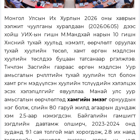
Монгол Улсын Их Хурлын 2026 оны хаврын
ээлжит чуулганы хуралдаан (2026.06.05) үдээс
хойш УИХ-ын гишүүн М.Мандхай нарын 10 гишүүн
Хүнсний тухай хуульд нэмэлт, өөрчлөлт оруулах
тухай хуулийн төсөл, хамт өргөн мэдүүлсэн
хуулийн төслүүдээ буцаан татсанаар үргэлжлэв.
Түүнчлэн Засгийн газраас өргөн мэдүүлсэн
Уур
амьсгалын өөрчлөлтийн тухай хуулийн төсөл болон
хамт өргөн мэдүүлсэн хуулийн төслүүд
ийн хэлэлцэх
эсэх хэлэлцүүлгийг явууллаа. Манай улс уур
амьсгалын өөрчлөлтөд
хамгийн эмзэг
орнуудын
нэг болж, сүүлийн 80 гаруй жилд агаарын дундаж
хэм 2.5-аар нэмэгдсэн. Байгалийн гамшигт
үзэгдлийн давтамж олширч, 2023-2024 онд
зуданд 9.1 сая толгой мал хорогдож, 2.8 их наяд