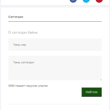
Сэтгэгдэл
0
сэтгэгдэл байна
1000
тэмдэгт оруулах үлдлээ.
Нийтлэх