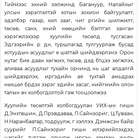
Тиймээс эхний ээлжинд Багануур, Налайхыг
улсын зэрэглэлтэй хотын зохион байгуулалт,
эдэлбэр газар, хил зааг, чиг үүргийн шилжилт,
төсөв, санхүү, хүний нөөцийн бэлтгэл ханган
хэрэгжүүлэхээр хуулийн төсөлд тусгасан.
Эдгээрийн үр дүн, туршлагад тулгуурлаж бусад
хотуудын асуудлыг үе шаттай шийдвэрлэнэ. Орон
нутаг бие даан хөгжих, төсөв, дэд бүтцээ хөгжүүлэх,
аливаа асуудлыг тухайн орчинд нь цаг алдалгүй
шийдвэрлэх, иргэдийн ая тухтай амьдрах
нөхцөл бүрдэх зэрэг эдийн засаг, нийгмийн олон
талын ач холбогдолтой гэж тооцоолжээ.
Хуулийн төсөлтэй холбогдуулан УИХ-ын гишүүн
Д.Энхтүвшин, Д.Пүрэвдаваа, П.Сайнзориг, Ц.Туваан,
Н.Наранбаатар, тодруулж, үг хэллээ. Дэмжсэн байр
суурийг П.Сайнзориг гишүүн илэрхийлэхдээ,
цагийг тулгаж оруулж ирсэн хэмээн хууль