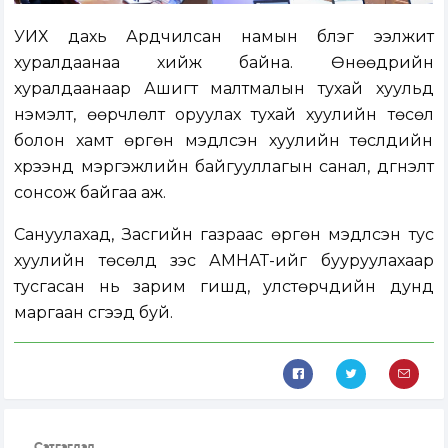
УИХ дахь Ардчилсан намын бүлэг ээлжит
хуралдаанаа хийж байна. Өнөөдрийн
хуралдаанаар Ашигт малтмалын тухай хуульд
нэмэлт, өөрчлөлт оруулах тухай хуулийн төсөл
болон хамт өргөн мэдүүлсэн хуулийн төслүүдийн
хүрээнд мэргэжлийн байгууллагын санал, дүгнэлт
сонсож байгаа аж.
Сануулахад, Засгийн газраас өргөн мэдүүлсэн тус
хуулийн төсөлд зэс АМНАТ-ийг бууруулахаар
тусгасан нь зарим гишүүд, улстөрчдийн дунд
маргаан үүсгээд буй.
Сэтгэгдэл