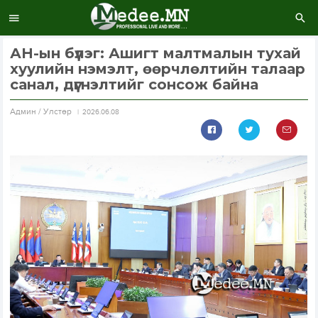
АН-ын бүлэг: Ашигт малтмалын тухай
хуулийн нэмэлт, өөрчлөлтийн талаар
санал, дүгнэлтийг сонсож байна
Aдмин / Улстөр
2026.06.08