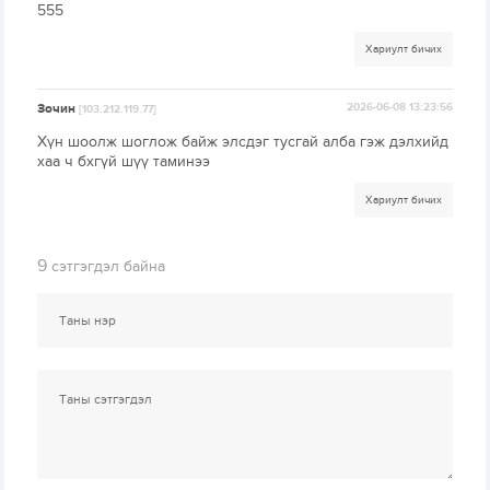
555
Хариулт бичих
Зочин
2026-06-08 13:23:56
[103.212.119.77]
Хүн шоолж шоглож байж элсдэг тусгай алба гэж дэлхийд
хаа ч бхгүй шүү таминээ
Хариулт бичих
9
сэтгэгдэл байна