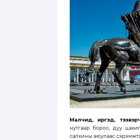
Малчид, иргэд, тээвэ
нутгаар бороо, дуу цахи
салхины аюулаас сэрэмжтэ