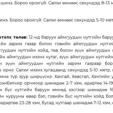
шинэ. Бороо орохгүй. Салхи өмнөөс секундэд 8-13 м
нэ. Бороо орохгүй. Салхи өмнөөс секундэд 5-10 мет
үртэлх төлөв:
12-нд баруун аймгуудын нутгийн баруу
ийн зарим газар болон говийн аймгуудын нутги
ймгуудын нутгийн хойд, төв болон зүүн аймгуудын
ийн аймгуудын ихэнх нутаг, зүүн аймгуудын нутгий
лон зүүн аймгуудын нутгийн зарим газраар бор
 орно. Салхи ихэнх хугацаанд секундэд 5-10 метр,
нө түр зуур ширүүснэ. Хангай, Хөвсгөл, Хэнтийн 
Хүрэнбэлчир орчмоор шөнөдөө 2-7 хэм, өдөртөө 14-19
н бүс нутгийн баруун өмнөд хэсгээр шөнөдөө 16-
йн нурууны өвөр бэл, говийн бүс нутгийн хойд бо
, өдөртөө 23-28 хэм, бусад нутгаар шөнөдөө 7-12 хэм,