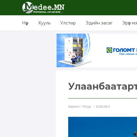
Нүүр
Хууль
Улстөр
Эдийн засаг
Эрүүл м
Улаанбаатарт ө
Aдмин / Нүүр
2026.06.11