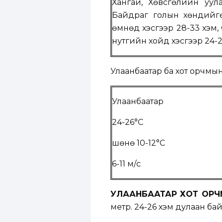
Хангай, Хөвсгөлийн уул
Байдраг голын хөндийгө
өмнөд хэсгээр 28-33 хэм,
нутгийн хойд хэсгээр 24-2
Улаанбаатар ба хот орчмын
Улаанбаатар
24-26°C
шөнө 10-12°C
6-11 м/с
УЛААНБААТАР ХОТ ОРЧ
метр. 24-26 хэм дулаан бай