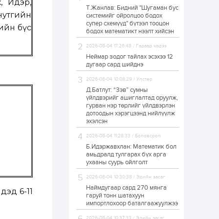
, Идэр,
Т.Жанлав: Бидний "Шугаман бус
ЗГ: Автобензин,
нутгийн
системийг ойролцоо бодох
дизель түлшний
супер схемүүд" бүтээл тооцон
онцгой албан
вийн бүс
татварыг тэглэлээ
бодох математикт нээлт хийсэн
2026-08-04 17:26:48 / Гадаад мэдээ
1 өдөр
2
0
Неймар зодог тайлах эсэхээ 12
З.Мэндсайхан:
дугаар сард шийднэ
Хүнсний нөөцийг
бэлтгэх агуулах,
2026-08-04 10:08:29 / Улстөр
зоорь бэлтгэх ААН-
үүдэд хөнгөлөлттэй
Д.Батлут: “Зэв” сумны
зээл олгоно
үйлдвэрийг ашиглалтад оруулж,
1 өдөр
1
0
гурван нэр төрлийг үйлдвэрлэн
дотоодын хэрэгцээнд нийлүүлж
Европ дахь
монголчуудын
эхэлсэн
соёлын наадам
боллоо
2026-08-04 11:28:33 / Боловсрол
Б.Идэржавхлан: Математик бол
1 өдөр
2
0
амьдралд тулгарах бүх арга
ухааны суурь ойлголт
Өнгөрсөн сард
1,439.2 кг үнэт
2026-08-04 10:30:38 / Эдийн засаг
металл худалдан
авчээ
Наймдугаар сард 270 мянга
дэд 6-11
гаруй тонн шатахуун
импортлохоор баталгаажуулжээ
1 өдөр
0
0
Б.Найдалаа: Энэ
2026-08-04 10:37:33 / Эдийн засаг