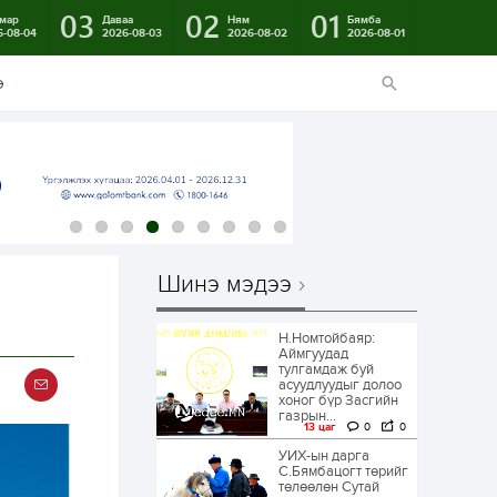
03
02
01
мар
Даваа
Ням
Бямба
6-08-04
2026-08-03
2026-08-02
2026-08-01
э
Шинэ мэдээ
Н.Номтойбаяр:
Аймгуудад
тулгамдаж буй
асуудлуудыг долоо
хоног бүр Засгийн
газрын...
13 цаг
0
0
УИХ-ын дарга
С.Бямбацогт төрийг
төлөөлөн Сутай