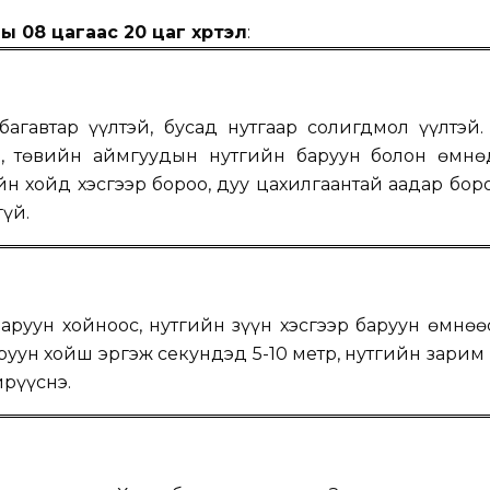
ы 08 цагаас 20 цаг хүртэл
:
багавтар үүлтэй, бусад нутгаар солигдмол үүлтэй.
, төвийн аймгуудын нутгийн баруун болон өмнөд
н хойд хэсгээр бороо, дуу цахилгаантай аадар боро
гүй.
аруун хойноос, нутгийн зүүн хэсгээр баруун өмнөөс
руун хойш эргэж секундэд 5-10 метр, нутгийн зарим
ирүүснэ.