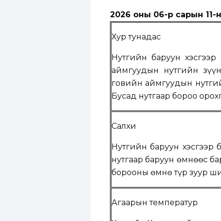
2026 оны 06-р сарын 11-н
Хур тунадас
Нутгийн баруун хэсгээр 
аймгуудын нутгийн зүүн
говийн аймгуудын нутгий
Бусад нутгаар бороо орох
Салхи
Нутгийн баруун хэсгээр б
нутгаар баруун өмнөөс ба
борооны өмнө түр зуур ш
Агаарын температур