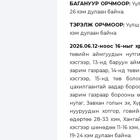
БАГАНУУР ОРЧМООР:
Үүл
26 хэм дулаан байна.
ТЭРЭЛЖ ОРЧМООР:
Үүлши
хэм дулаан байна.
2026.06.12-ноос 16-ныг х
төвийн аймгуудын нутг
хэсгээр, 13-нд баруун а
зарим газраар, 14-нд төв
хэсгээр, 15-нд төв бо
цахилгаантай аадар бороо
зарим газраар борооны өм
нутаг, Завхан голын эх, 
нууруудын хотгор, говий
өдөртөө 28-33 хэм, Ханга
хэсгээр шөнөдөө 11-16 хэм
19-24 хэм дулаан байна.