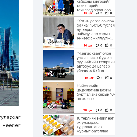
хайрхны тэнгэрийг
тахих төрийн
тахилгад оролцлоо
14 цаг
2
0
“Хотын дарга сонсож
байна” 150150 тусгай
дугаарыг
наймдугаар сарын
14-нөөс ажиллуулж...
14 цаг
0
0
“Чингис хаан” олон
улсын нисэх буудал
руу нийтийн тээврийн
автобус 24 цагаар
үйлчилж байна
19 цаг
1
0
Нийслэлийн
цэцэрлэгийн цахим
бүртгэл энэ сарын 10-
нд эхэлнэ
20 цаг
0
0
улархаг
16 төрлийн эмийг нэг
эх үүсвэрээс
 нөөлөг
худалдан авах
журмыг баталлаа