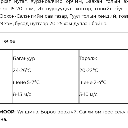
архаг нутаг, Хүрэнбэлчир орчим, Завхан голын эх
өр 15-20 хэм, Их нууруудын хотгор, говийн бүс 
 Орхон-Сэлэнгийн сав газар, Туул голын хөндий, го
9 хэм, бусад нутгаар 20-25 хэм дулаан байна.
 төлөв
Багануур
Тэрэлж
24-26°C
20-22°C
шөнө 5-7°C
шөнө 2-4°C
8-13 м/с
5-10 м/с
МООР:
Үүлшинэ. Бороо орохгүй. Салхи өмнөөс секун
на.