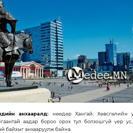
рчдийн анхааралд:
Өнөөдөр Хангай, Хөвсгөлийн у
лгаантай аадар бороо орох тул болзошгүй үер ус,
й байхыг анхааруулж байна.