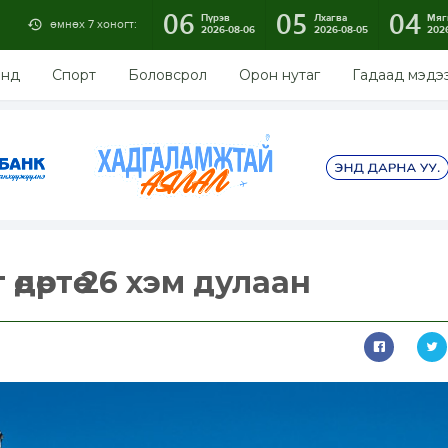
06
05
04
Пүрэв
Лхагва
Мяг
өмнөх 7 хоногт:
2026-08-06
2026-08-05
202
энд
Спорт
Боловсрол
Орон нутаг
Гадаад мэдэ
дөртөө 26 хэм дулаан