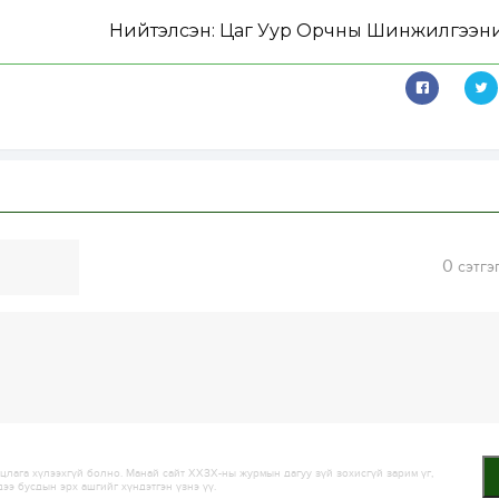
Нийтэлсэн:
Цаг Уур Орчны Шинжилгээни
0
сэтгэ
лага хүлээхгүй болно. Манай сайт ХХЗХ-ны журмын дагуу зүй зохисгүй зарим үг,
дээ бусдын эрх ашгийг хүндэтгэн үзнэ үү.