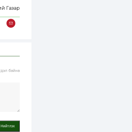
хэрэгжилт,
амлалтаас илүү
й Газар
бодит үр дүн чухал
2 өдөр
0
0
Неймар зодог тайлах
эсэхээ 12 дугаар сард
шийднэ
2 өдөр
0
3
Нийслэлийн 30
дугаар сургуулийг 10
дугаар сарын 1-нд
ашиглалтад оруулна
гдэл байна
2 өдөр
0
0
Морингийн давааны
замаас “Барилгын
хатуу хог хаягдал
дахин боловсруулах
үйлдвэр” хүртэлх 1.5...
2 өдөр
0
0
COP17 хурлын үеэр 5
дүүргийн 73
цэцэрлэг, 60
Нийтлэх
сургуульд