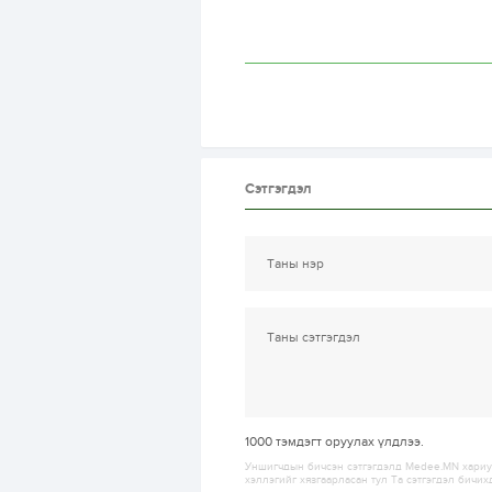
Сэтгэгдэл
1000
тэмдэгт оруулах үлдлээ.
Уншигчдын бичсэн сэтгэгдэлд Medee.MN хариуц
хэллэгийг хязгаарласан тул Та сэтгэгдэл бичих