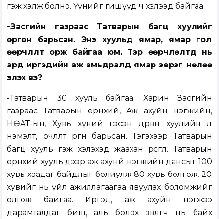
гэж хэлж болно. Үүнийг гишүүд ч хэлээд байгаа.
-Засгийн газраас Татварын багц хуулийг
өргөн барьсан. Энэ хуульд ямар, ямар гол
өөрчлүүлт орж байгаа юм. Тэр өөрчлөлтүүд нь
ард иргэдийн аж амьдралд ямар эерэг нөлөө
үзүүлэх вэ?
-Татварын 30 хууль байгаа. Харин Засгийн
газраас Татварын ерөнхий, Аж ахуйн нэгжийн,
НӨАТ-ын, Хувь хүний гэсэн дөрвөн хуулийн л
нэмэлт, өөрчлөлт өргөн барьсан. Тэгэхээр Татварын
багц хууль гэж хэлэхэд жаахан өрөөсгөл. Татварын
ерөнхий хууль дээр аж ахунй нэгжийн дансыг 100
хувь хаадаг байдлыг болиулж 80 хувь болгож, 20
хувийг нь үйл ажиллагаагаа явуулах боломжийг
олгож байгаа. Иргэд, аж ахуйн нэгжээ
дарамталдаг биш, аль болох зөвлөгч нь байх