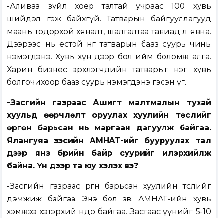
-Аливаа зүйл хоёр талтай учраас 100 хувь
шийдэл гэж байхгүй. Татварын байгууллагууд
маань тодорхой хяналт, шалгалтаа тавиад л явна.
Дээрээс нь ёстой нөгөө татварын бааз суурь чинь
нэмэгдэнэ. Хувь хүн дээр бол ийм боломж алга.
Харин бизнес эрхлэгчдийн татварыг нэг хувь
болгочихоор бааз суурь нэмэгдэнэ гэсэн үг.
-Засгийн газраас Ашигт малтмалын тухай
хуульд өөрчлөлт оруулах хуулийн төслийг
өргөн барьсан нь маргаан дагуулж байгаа.
Ялангуяа зэсийн АМНАТ-ийг бууруулах тал
дээр янз бүрийн байр суурийг илэрхийлж
байна. Үүн дээр та юу хэлэх вэ?
-Засгийн газраас өргөн барьсан хуулийн төслийг
дэмжиж байгаа. Энэ бол зөв. АМНАТ-ийн хувь
хэмжээ хэтэрхий өндөр байгаа. Засгаас үүнийг 5-10