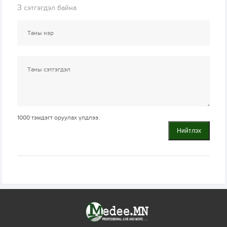
3
сэтгэгдэл байна
1000
тэмдэгт оруулах үлдлээ.
Нийтлэх