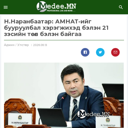
Н.Наранбаатар: АМНАТ-ийг
бууруулбал хэрэгжихэд бэлэн 21
зэсийн төсөл бэлэн байгаа
Aдмин / Улстөр
2026.06.13