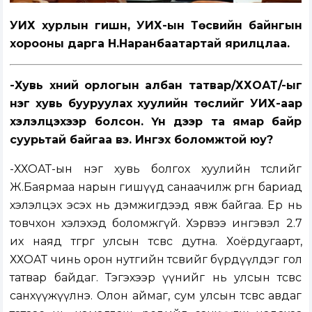
УИХ хурлын гишүүн, УИХ-ын Төсвийн байнгын
хорооны дарга Н.Наранбаатартай ярилцлаа.
-Хувь хүний орлогын албан татвар/ХХОАТ/-ыг
нэг хувь бууруулах хуулийн төслийг УИХ-аар
хэлэлцэхээр болсон. Үүн дээр та ямар байр
суурьтай байгаа вэ. Ингэх боломжтой юу?
-ХХОАТ-ын нэг хувь болгох хуулийн төслийг
Ж.Баярмаа нарын гишүүд санаачилж өргөн бариад
хэлэлцэх эсэх нь дэмжигдээд явж байгаа. Ер нь
товчхон хэлэхэд боломжгүй. Хэрвээ ингэвэл 2.7
их наяд төгрөг улсын төсвөөс дутна. Хоёрдугаарт,
ХХОАТ чинь орон нутгийн төсвийг бүрдүүлдэг гол
татвар байдаг. Тэгэхээр үүнийг нь улсын төсвөөс
санхүүжүүлнэ. Олон аймаг, сум улсын төсвөөс авдаг