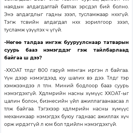
наядын алдагдалтай батлах эрсдэл бий болно.
Энэ алдагдлыг гадны зээл, тусламжаар нөхөхгүй.
Тэгж төсвийн алдагдал нөхөх зорилгоор зээл,
тусламж үзүүлэх ч үгүй.
-Нөгөө талдаа ингэж бууруулснаар татварын
суурь бааз нэмэгддэг гэж тайлбарлаад
байгаа шүү дээ?
-ХХОАТ төлдөг 800 гаруй мянган иргэн л байгаа.
Үүн дээр нэмэгдээд юу шалих вэ дээ. Төлдөг тэр
хэмжээндээ л төлнө. Миний бодлоор бааз суурь
нэмэгдэхгүй. Хөдөлмөрийн насны хүмүүс ХХОАТ-ыг
цалин болон, бизнесийн үйл ажиллагаанаасаа л
төлж байгаа. Тэгэхээр хөдөлмөрийн насны хүмүүс
механикаар нэмэгдэх буюу гаднаас ажиллах хүч
орж ирдэггүй л юм бол төдийлөн нэмэгдэхгүй.