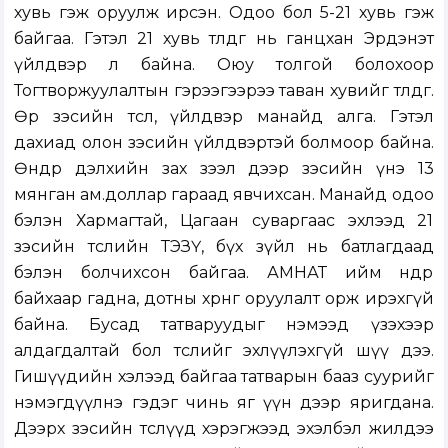
хувь гэж оруулж ирсэн. Одоо бол 5-21 хувь гэж
байгаа. Гэтэл 21 хувь төлдөг нь ганцхан Эрдэнэт
үйлдвэр л байна. Оюу толгой болохоор
Тогтворжуулалтын гэрээгээрээ таван хувийг төлдөг.
Өөр зэсийн төсөл, үйлдвэр манайд алга. Гэтэл
дахиад олон зэсийн үйлдвэртэй болмоор байна.
Өнөөдөр дэлхийн зах зээл дээр зэсийн үнэ 13
мянган ам.доллар гараад явчихсан. Манайд одоо
бэлэн Хармагтай, Цагаан суваргаас эхлээд 21
зэсийн төслийн ТЭЗҮ, бүх зүйл нь батлагдаад
бэлэн болчихсон байгаа. АМНАТ ийм өндөр
байхаар гадна, дотны хөрөнгө оруулалт орж ирэхгүй
байна. Бусад татваруудыг нэмээд үзэхээр
алдагдалтай бол төслийг эхлүүлэхгүй шүү дээ.
Гишүүдийн хэлээд байгаа татварын бааз суурийг
нэмэгдүүлнэ гэдэг чинь яг үүн дээр яригдана.
Дээрх зэсийн төслүүд хэрэгжээд эхэлбэл жилдээ