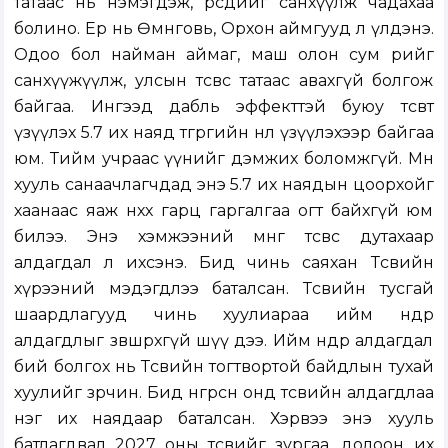
татаас нь нэмэгдэж, өөрсдийгөө санхүүлж чадахаа
болино. Ер нь Өмнөговь, Орхон аймгууд л үлдэнэ.
Одоо бол найман аймаг, маш олон сум өөрийгөө
санхүүжүүлж, улсын төсвөөс татаас авахгүй болгож
байгаа. Ингээд дабль эффекттэй буюу төсөвт
үзүүлэх 5.7 их наяд төгрөгийн нөлөө үзүүлэхээр байгаа
юм. Тийм учраас үүнийг дэмжих боломжгүй. Мөн
хууль санаачлагчдад энэ 5.7 их наядын цоорхойг
хаанаас яаж нөхөх гарц гаргалгаа огт байхгүй юм
билээ. Энэ хэмжээний мөнгө төсвөөс дутахаар
алдагдал л ихсэнэ. Бид чинь саяхан Төсвийн
хүрээний мэдэгдлээ баталсан. Төсвийн тусгай
шаардлагууд чинь хуулиараа ийм өндөр
алдагдлыг зөвшөөрөхгүй шүү дээ. Ийм өндөр алдагдал
бий болгох нь Төсвийн тогтвортой байдлын тухай
хуулийг зөрчинө. Бид өнгөрсөн онд төсвийн алдагдлаа
нэг их наядаар баталсан. Хэрвээ энэ хууль
батлагдвал 2027 оны төсвийг зургаа, долоон их