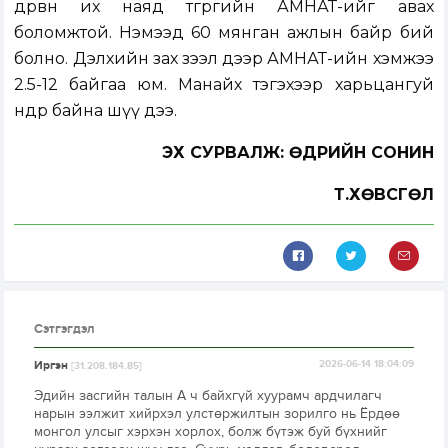
дөрвөн их наяд төгрөгийн АМНАТ-ийг авах
боломжтой. Нэмээд 60 мянган ажлын байр бий
болно. Дэлхийн зах зээл дээр АМНАТ-ийн хэмжээ
2.5-12 байгаа юм. Манайх тэгэхээр харьцангуй
өндөр байна шүү дээ.
ЭХ СУРВАЛЖ: ӨДРИЙН СОНИН
Т.ХӨВСГӨЛ
Сэтгэгдэл
Иргэн
2026-06-14 18:04:09
[31.208.184.85]
Эдийн засгийн талын А ч байхгүй хуурамч ардчилагч
нарын ээлжит хийрхэл улстөржилтын зорилго нь Ёрдөө
монгол улсыг хэрхэн хорлох, болж бүтэж буй бүхнийг