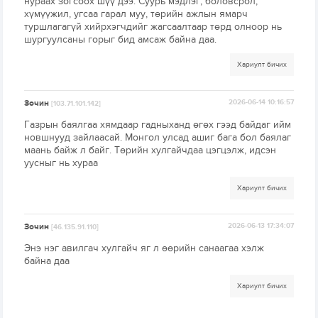
нураах зогсоох шүү дээ. Суурь мэдлэг, боловсрол,
хүмүүжил, угсаа гарал муу, төрийн ажлын ямарч
туршлагагүй хийрхэгчдийг жагсаалтаар төрд олноор нь
шургуулсаны горыг бид амсаж байна даа.
Хариулт бичих
Зочин
2026-06-14 10:16:57
[103.71.101.142]
Газрын баялгаа хямдаар гадныханд өгөх гээд байдаг ийм
новшнууд зайлаасай. Монгол улсад ашиг бага бол баялаг
маань байж л байг. Төрийн хулгайчдаа цэгцэлж, идсэн
уусныг нь хураа
Хариулт бичих
Зочин
2026-06-13 17:34:07
[46.135.91.110]
Энэ нэг авилгач хулгайч яг л өөрийн санаагаа хэлж
байна даа
Хариулт бичих