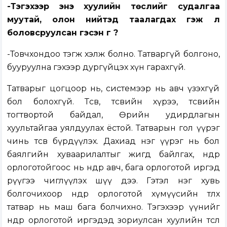
-Тэгэхээр энэ хуулийн төслийг судалгаа
муутай, олон нийтэд таалагдах гэж л
боловсруулсан гэсэн үг үү?
-Товчхондоо тэгж хэлж болно. Татваргүй болгоно,
бууруулна гэхээр дургүйцэх хүн гарахгүй.
Татварыг цогцоор нь, системээр нь авч үзэхгүй
бол болохгүй. Төсөв, төсвийн хүрээ, төсвийн
тогтвортой байдал, Өрийн удирдлагын
хуультайгаа уялдуулах ёстой. Татварын гол үүрэг
чинь төсөв бүрдүүлэх. Дахиад нэг үүрэг нь бол
баялгийн хуваарилалтыг жигд байлгах, өндөр
орлоготойгоос нь өндөр авч, бага орлоготой иргэд
рүүгээ чиглүүлэх шүү дээ. Гэтэл нэг хувь
болгочихоор өндөр орлоготой хүмүүсийн төлөх
татвар нь маш бага болчихно. Тэгэхээр үүнийг
өндөр орлоготой иргэдэд зориулсан хуулийн төсөл