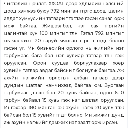
чиглэлийн өөрчлөлт. ХХОАТ дээр хөдөлмөрийн хөлсний
доод хэмжээ буюу 792 мянган төгрөгөөс доош цалин
авдаг хүмүүсийн татварыг тэглэе гэсэн санал орж
ирж байгаа. Жишээлбэл, нэг сая төгрөгийн
цалинтай хүн 100 мянгыг төлнө. Гэтэл 792 мянгыг
нь чөлөөлчихөөр 20 гаруй мянган төгрөг л төлдөг болно
гэсэн үг. Мөн бизнесийн орлого нь жилийн нэг
тэрбумаас бага бол нэг хувиар татвар төлнө гэж
оруулсан. Орон сууцаа борлуулахаар хоёр
хувийн татвар авдаг байсныг болиулж байгаа. Аж
ахуйн нэгжийн орлогын албан татвар дээр
дундын шатлал нэмчихээд байгаа юм. Зургаан
тэрбумаас дээш бол 20 хувь байсан, одоо 6-10
тэрбум байвал 15 хувь гэж нэг шатлал оруулсан.
Ингэхээр 180 мянган аж ахуйн нэгж 20 хувь төлж
байсан бол 15 хувийг төлдөг болно. Мөн жижиг дунд
аж ахуйн нэгжийг дэмжих нэг заалт орж ирсэн.